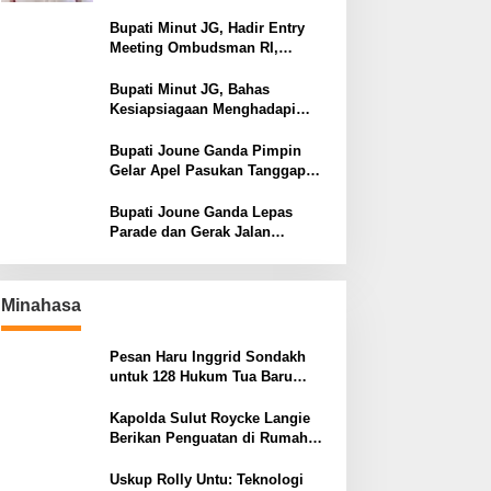
Bupati Minut JG, Hadir Entry
Meeting Ombudsman RI,
Perkuat Tata Kelola Pelayanan
Publik
Bupati Minut JG, Bahas
Kesiapsiagaan Menghadapi
Fenomena El Nino bersama
Danlanud Sam Ratulangi dan
Bupati Joune Ganda Pimpin
Jajaran
Gelar Apel Pasukan Tanggap
Darurat Antisipasi Bencana El
Nino
Bupati Joune Ganda Lepas
Parade dan Gerak Jalan
Menyambut HUT RI ke-81
Minahasa
Pesan Haru Inggrid Sondakh
untuk 128 Hukum Tua Baru
Minahasa, Menggema Semangat
Sang Ayah
Kapolda Sulut Roycke Langie
Berikan Penguatan di Rumah
Duka Briptu Excel Mamuli,
Selamat Jalan Satria
Uskup Rolly Untu: Teknologi