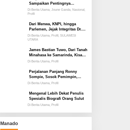
Sampaikan Pentingnya
Kemandirian Fiskal Daerah,
Di Berita Utama, Joune Ganda, Nasional,
Dihadapan Pimpinan DPR-RI
Profil
Dari Menwa, KNPI, hingga
Parlemen, Jejak Integritas Dr.
Elly Regar, Putra Terbaik
Di Berita Utama, Profil, SULAWESI
Suluun yang Disegani Lintas
UTARA
Generasi
James Bastian Tuwo, Dari Tanah
Minahasa ke Samarinda, Kisah
Cinta, Pengabdian, dan
Di Berita Utama, Profil
Kesuksesan
Perjalanan Panjang Ronny
Sompie, Sosok Pemimpin,
Penegak Hukum, dan Advokat
Di Berita Utama, Profil
Keadilan
Mengenal Lebih Dekat Penulis
Spesialis Biografi Orang Sulut
Di Berita Utama, Profil
Manado