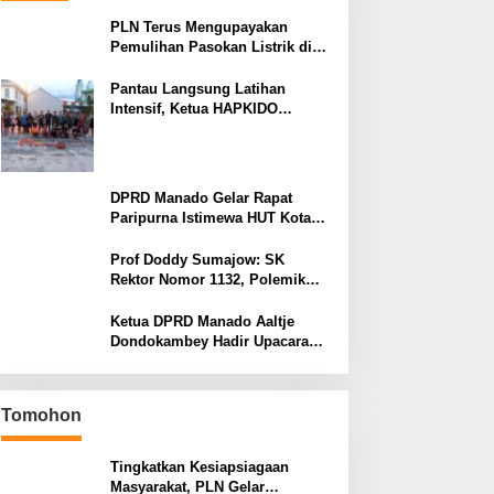
PLN Terus Mengupayakan
Pemulihan Pasokan Listrik di
Pulau Bunaken
Pantau Langsung Latihan
Intensif, Ketua HAPKIDO
Manado Arthur Rambi Optimis
Atlet Cetak Prestasi di Kejurnas
Bandar Lampung
DPRD Manado Gelar Rapat
Paripurna Istimewa HUT Kota
Manado ke-403
Prof Doddy Sumajow: SK
Rektor Nomor 1132, Polemik
yang Terus Berulang Setiap
Pemilihan Rektor Unsrat
Ketua DPRD Manado Aaltje
Dondokambey Hadir Upacara
Hari Bhayangkara ke-80,
Tegaskan Komitmen Jaga
Kondusifitas Kota Manado
Tomohon
Tingkatkan Kesiapsiagaan
Masyarakat, PLN Gelar