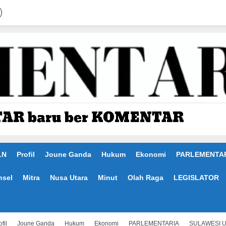
LN
Profil
Joune Ganda
Hukum
Ekonomi
PARLEMENTA
nsel
Mitra
Nusa Utara
Minut
Olah Raga
LEGISLATOR
fil
Joune Ganda
Hukum
Ekonomi
PARLEMENTARIA
SULAWESI 