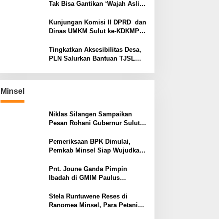
Bhayangkara
Tak Bisa Gantikan ‘Wajah Asli’,
Family Gathering Komsos
Manado Mampu Pererat
Kunjungan Komisi II DPRD dan
Sinodalitas
Dinas UMKM Sulut ke-KDKMP
Kalasey Satu
Tingkatkan Aksesibilitas Desa,
PLN Salurkan Bantuan TJSL
Pembangunan Jalan Paving di
Desa Tempang Dua Minahasa
Minsel
Niklas Silangen Sampaikan
Pesan Rohani Gubernur Sulut
YSK, untuk GMIM Jemaat Bait
El Ritey di Usia 191 Tahun
Pemeriksaan BPK Dimulai,
Pemkab Minsel Siap Wujudkan
Pemerintahan Bersih dan
Transparan
Pnt. Joune Ganda Pimpin
Ibadah di GMIM Paulus
Kauditan, Tekankan Pentingnya
Kasih sebagai Fondasi Utama
Stela Runtuwene Reses di
Ranomea Minsel, Para Petani
dan Nelayan Sampaikan