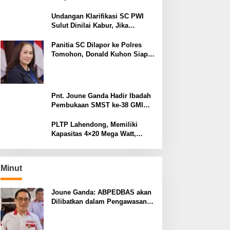
Pelatihan Desa Siaga Bencana
di Kinilow Tomohon
Undangan Klarifikasi SC PWI
Sulut Dinilai Kabur, Jika
Terbukti Tidak ada Unsur
Pidana Pelapor dapat Dianggap
Panitia SC Dilapor ke Polres
Mencemarkan Nama Baik
Tomohon, Donald Kuhon Siap
Lapor Balik, Jika Terbukti
Kemenangan Sintya Terancam
Gugur
Pnt. Joune Ganda Hadir Ibadah
Pembukaan SMST ke-38 GMIM
di Tomohon
PLTP Lahendong, Memiliki
Kapasitas 4×20 Mega Watt,
dengan Daya 80 MW
Minut
Joune Ganda: ABPEDBAS akan
Dilibatkan dalam Pengawasan
Pilhut Minut 2026