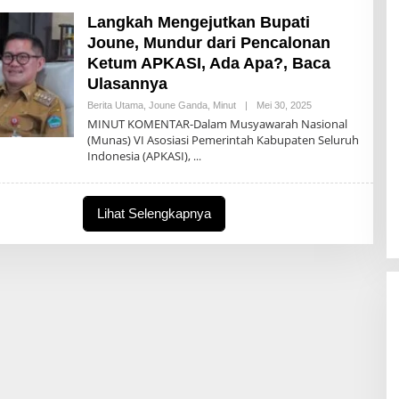
Langkah Mengejutkan Bupati
Joune, Mundur dari Pencalonan
Ketum APKASI, Ada Apa?, Baca
Ulasannya
Oleh
Berita Utama
,
Joune Ganda
,
Minut
|
Mei 30, 2025
Komentar
MINUT KOMENTAR-Dalam Musyawarah Nasional
(Munas) VI Asosiasi Pemerintah Kabupaten Seluruh
Indonesia (APKASI),
Lihat Selengkapnya