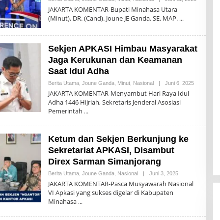
Komentar
JAKARTA KOMENTAR-Bupati Minahasa Utara
(Minut), DR. (Cand). Joune JE Ganda. SE. MAP.
Sekjen APKASI Himbau Masyarakat
Jaga Kerukunan dan Keamanan
Saat Idul Adha
Oleh
Berita Utama
,
Joune Ganda
,
Minut
,
Nasional
|
Juni 6, 2025
Komentar
JAKARTA KOMENTAR-Menyambut Hari Raya Idul
Adha 1446 Hijriah, Sekretaris Jenderal Asosiasi
Pemerintah
Ketum dan Sekjen Berkunjung ke
Sekretariat APKASI, Disambut
Direx Sarman Simanjorang
Oleh
Berita Utama
,
Joune Ganda
,
Nasional
|
Juni 3, 2025
Komentar
JAKARTA KOMENTAR-Pasca Musyawarah Nasional
VI Apkasi yang sukses digelar di Kabupaten
Minahasa