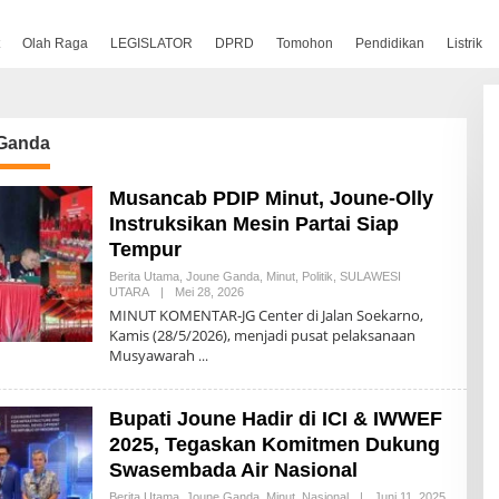
Olah Raga
LEGISLATOR
DPRD
Tomohon
Pendidikan
Listrik
Ganda
Musancab PDIP Minut, Joune-Olly
Instruksikan Mesin Partai Siap
Tempur
Berita Utama
,
Joune Ganda
,
Minut
,
Politik
,
SULAWESI
Oleh
UTARA
|
Mei 28, 2026
Komentar
MINUT KOMENTAR-JG Center di Jalan Soekarno,
Kamis (28/5/2026), menjadi pusat pelaksanaan
Musyawarah
Bupati Joune Hadir di ICI & IWWEF
2025, Tegaskan Komitmen Dukung
Swasembada Air Nasional
Oleh
Berita Utama
,
Joune Ganda
,
Minut
,
Nasional
|
Juni 11, 2025