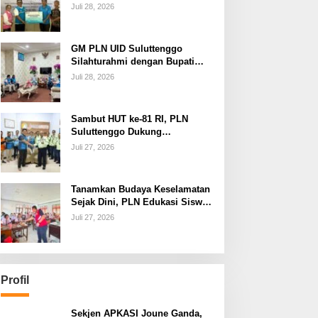
dan Jamin Keandalan
Juli 28, 2026
Kelistrikan Pasca Bencana di
Tamako
GM PLN UID Suluttenggo
Silahturahmi dengan Bupati
Kepulauan Sangihe, Bahas
Juli 28, 2026
Keandalan Sistem Kelistrikan
hingga Pemulihan
Pascabencana Tamako
Sambut HUT ke-81 RI, PLN
Suluttenggo Dukung
Produktivitas Industri Lewat
Juli 27, 2026
Penambahan Daya PT J
Resources Bolaang Mongondow
Tanamkan Budaya Keselamatan
Sejak Dini, PLN Edukasi Siswa
SMAN 3 Tuminting Manado Soal
Juli 27, 2026
Bahaya Listrik
Profil
Sekjen APKASI Joune Ganda,