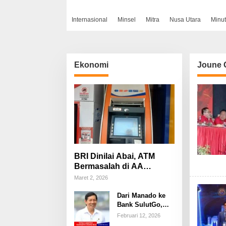
Internasional
Minsel
Mitra
Nusa Utara
Minut
Ekonomi
Joune 
BRI Dinilai Abai, ATM
Bermasalah di AA
Maramis Bikin Nasabah
Maret 2, 2026
Menjerit dan Kehilangan
Dari Manado ke
Kepercayaan
Bank SulutGo,
GSVL Dianggap
Februari 12, 2026
Mampu Membawa