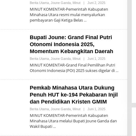
Oleh
Berita Utama
,
Joune Ganda
,
Minut
|
Juni 2, 2025
Komentar
MINUT KOMENTAR-Pemerintah Kabupaten
Minahasa Utara resmi mulai menyalurkan
pembayaran Gaji Ketiga Belas
Bupati Joune: Grand Final Putri
Otonomi Indonesia 2025,
Momentum Kebangkitan Daerah
Oleh
Berita Utama
,
Joune Ganda
,
Minut
|
Juni 1, 2025
Komentar
MINUT KOMENTAR-Grand Final Pemilihan Putri
Otonomi Indonesia (POI) 2025 sukses digelar di
Pemkab Minahasa Utara Dukung
Penuh HUT ke-194 Pekabaran Injil
dan Pendidikan Kristen GMIM
Oleh
Berita Utama
,
Joune Ganda
,
Minut
|
Juni 1, 2025
Komentar
MINUT KOMENTAR-Pemerintah Kabupaten
Minahasa Utara melalui Bupati Joune Ganda dan
Wakil Bupati