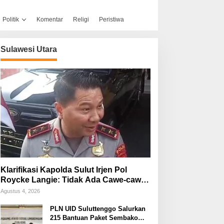
Politik
Komentar
Religi
Peristiwa
Sulawesi Utara
Klarifikasi Kapolda Sulut Irjen Pol
Roycke Langie: Tidak Ada Cawe-cawe,
Kami Hanya Jalankan Perintah
Agustus 4, 2026
Undang-Undang
PLN UID Suluttenggo Salurkan
215 Bantuan Paket Sembako