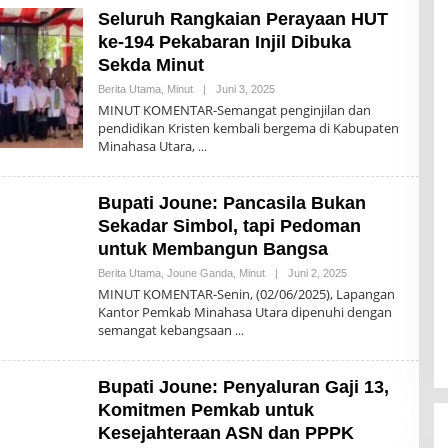
Seluruh Rangkaian Perayaan HUT
ke-194 Pekabaran Injil Dibuka
Sekda Minut
Oleh
Berita Utama
,
Minut
|
Juni 3, 2025
Komentar
MINUT KOMENTAR-Semangat penginjilan dan
pendidikan Kristen kembali bergema di Kabupaten
Minahasa Utara,
Bupati Joune: Pancasila Bukan
Sekadar Simbol, tapi Pedoman
untuk Membangun Bangsa
Oleh
Berita Utama
,
Joune Ganda
,
Minut
|
Juni 2, 2025
Komentar
MINUT KOMENTAR-Senin, (02/06/2025), Lapangan
Kantor Pemkab Minahasa Utara dipenuhi dengan
semangat kebangsaan
Bupati Joune: Penyaluran Gaji 13,
Komitmen Pemkab untuk
Kesejahteraan ASN dan PPPK