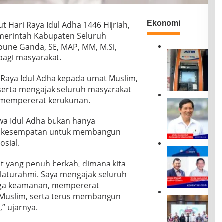
Ekonomi
ari Raya Idul Adha 1446 Hijriah,
Pemerintah Kabupaten Seluruh
Joune Ganda, SE, MAP, MM, M.Si,
B
agi masyarakat.
R
I
 Raya Idul Adha kepada umat Muslim,
D
serta mengajak seluruh masyarakat
i
n
mempererat kerukunan.
D
i
a
l
a Idul Adha bukan hanya
r
a
i
a kesempatan untuk membangun
i
M
osial.
A
a
R
b
n
U
a
at yang penuh berkah, dimana kita
a
P
i
ilaturahmi. Saya mengajak seluruh
d
S
,
o
aga keamanan, mempererat
B
A
k
Muslim, serta terus membangun
S
T
D
e
G
M
” ujarnya.
u
B
B
B
k
a
e