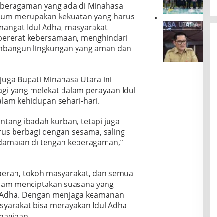
e
u
eberagaman yang ada di Minahasa
n
r
r
n
k
mum merupakan kekuatan yang harus
a
m
g
S
J
mangat Idul Adha, masyarakat
k
a
P
u
o
h
s
pererat kebersamaan, menghindari
e
l
u
i
a
embangun lingkungan yang aman dan
l
u
n
r
l
a
t
e
,
a
k
G
G
G
h
u
o
a
 juga Bupati Minahasa Utara ini
S
d
U
,
n
V
i
gi yang melekat dalam perayaan Idul
M
G
d
L
A
alam kehidupan sehari-hari.
K
S
a
G
A
M
V
:
e
M
,
L
tang ibadah kurban, tetapi juga
U
s
a
A
D
j
rus berbagi dengan sesama, saling
e
r
k
i
i
r
a
damaian di tengah keberagaman,”
u
a
K
R
m
l
n
o
M
i
a
g
m
L
s
k
g
aerah, tokoh masyarakat, dan semua
p
,
B
u
a
e
alam menciptakan suasana yang
R
i
F
p
t
e
k
l Adha. Dengan menjaga keamanan
i
M
e
v
i
syarakat bisa merayakan Idul Adha
n
a
n
i
n
a
m
hagiaan.
s