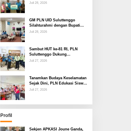
dan Jamin Keandalan
Juli 28, 2026
Kelistrikan Pasca Bencana di
Tamako
GM PLN UID Suluttenggo
Silahturahmi dengan Bupati
Kepulauan Sangihe, Bahas
Juli 28, 2026
Keandalan Sistem Kelistrikan
hingga Pemulihan
Pascabencana Tamako
Sambut HUT ke-81 RI, PLN
Suluttenggo Dukung
Produktivitas Industri Lewat
Juli 27, 2026
Penambahan Daya PT J
Resources Bolaang Mongondow
Tanamkan Budaya Keselamatan
Sejak Dini, PLN Edukasi Siswa
SMAN 3 Tuminting Manado Soal
Juli 27, 2026
Bahaya Listrik
Profil
Sekjen APKASI Joune Ganda,