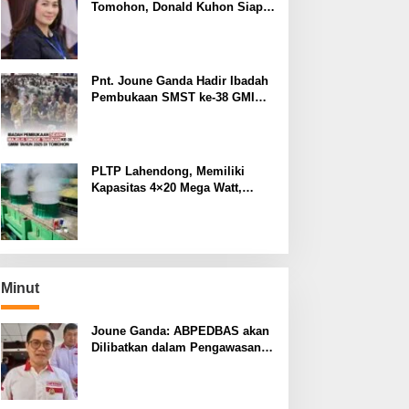
Tomohon, Donald Kuhon Siap
Lapor Balik, Jika Terbukti
Kemenangan Sintya Terancam
Gugur
Pnt. Joune Ganda Hadir Ibadah
Pembukaan SMST ke-38 GMIM
di Tomohon
PLTP Lahendong, Memiliki
Kapasitas 4×20 Mega Watt,
dengan Daya 80 MW
Minut
Joune Ganda: ABPEDBAS akan
Dilibatkan dalam Pengawasan
Pilhut Minut 2026