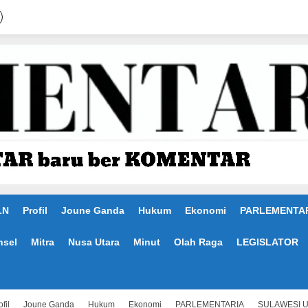
LN
Profil
Joune Ganda
Hukum
Ekonomi
PARLEMENTA
nsel
Mitra
Nusa Utara
Minut
Olah Raga
LEGISLATOR
fil
Joune Ganda
Hukum
Ekonomi
PARLEMENTARIA
SULAWESI 