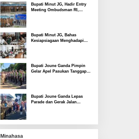
Bupati Minut JG, Hadir Entry
Meeting Ombudsman RI,
Perkuat Tata Kelola Pelayanan
Publik
Bupati Minut JG, Bahas
Kesiapsiagaan Menghadapi
Fenomena El Nino bersama
Danlanud Sam Ratulangi dan
Jajaran
Bupati Joune Ganda Pimpin
Gelar Apel Pasukan Tanggap
Darurat Antisipasi Bencana El
Nino
Bupati Joune Ganda Lepas
Parade dan Gerak Jalan
Menyambut HUT RI ke-81
Minahasa