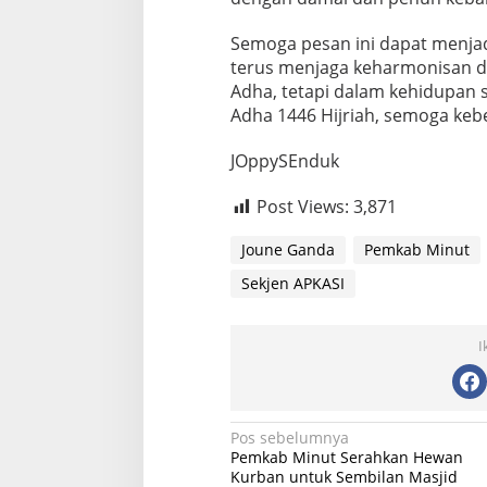
Semoga pesan ini dapat menjad
terus menjaga keharmonisan da
Adha, tetapi dalam kehidupan s
Adha 1446 Hijriah, semoga keb
JOppySEnduk
Post Views:
3,871
Joune Ganda
Pemkab Minut
Sekjen APKASI
I
Navigasi
Pos sebelumnya
Pemkab Minut Serahkan Hewan
pos
Kurban untuk Sembilan Masjid