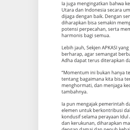
Ia juga mengingatkan bahwa k
Utara dan Indonesia secara u
dijaga dengan baik. Dengan se
diharapkan bisa semakin mem
potensi perpecahan, serta m
harmonis bagi semua.
Lebih jauh, Sekjen APKASI yang
berharap, agar semangat berba
Adha dapat terus diterapkan d
“Momentum ini bukan hanya ten
tentang bagaimana kita bisa te
menghormati, dan menjaga ke
tambahnya.
Ia pun mengajak pemerintah d
elemen untuk berkontribusi d
kondusif selama perayaan Idu
dan kerukunan, diharapkan ma
dengan damai dan penuh keba