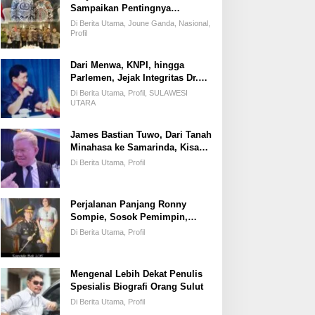
Sampaikan Pentingnya
Kemandirian Fiskal Daerah,
Di Berita Utama, Joune Ganda, Nasional,
Dihadapan Pimpinan DPR-RI
Profil
Dari Menwa, KNPI, hingga
Parlemen, Jejak Integritas Dr.
Elly Regar, Putra Terbaik
Di Berita Utama, Profil, SULAWESI
Suluun yang Disegani Lintas
UTARA
Generasi
James Bastian Tuwo, Dari Tanah
Minahasa ke Samarinda, Kisah
Cinta, Pengabdian, dan
Di Berita Utama, Profil
Kesuksesan
Perjalanan Panjang Ronny
Sompie, Sosok Pemimpin,
Penegak Hukum, dan Advokat
Di Berita Utama, Profil
Keadilan
Mengenal Lebih Dekat Penulis
Spesialis Biografi Orang Sulut
Di Berita Utama, Profil