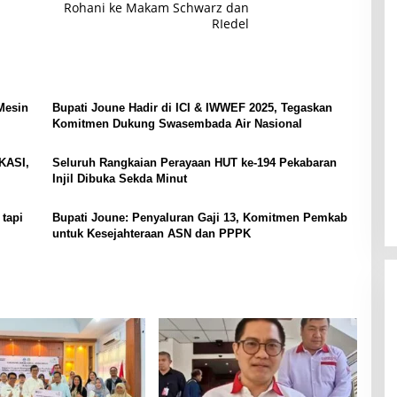
a
g
Rohani ke Makam Schwarz dan
e
i
b
a
RIedel
r
n
a
n
p
K
t
K
e
o
,
e
r
k
K
p
a
o
o
e
n
Mesin
Bupati Joune Hadir di ICI & IWWEF 2025, Tegaskan
h
m
r
A
Komitmen Dukung Swasembada Air Nasional
i
c
k
t
a
t
m
KASI,
Seluruh Rangkaian Perayaan HUT ke-194 Pekabaran
y
i
e
Injil Dibuka Sekda Minut
a
f
n
a
D
R
n
tapi
Bupati Joune: Penyaluran Gaji 13, Komitmen Pemkab
a
e
untuk Kesejahteraan ASN dan PPPK
l
f
a
o
m
r
M
m
e
a
n
s
i
i
n
B
g
i
k
r
a