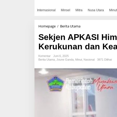
Internasional
Minsel
Mitra
Nusa Utara
Minut
Sekjen
Homepage
/
Berita Utama
APKASI
Sekjen APKASI Him
Himbau
Masyarakat
Kerukunan dan Kea
Jaga
Kerukunan
dan
Komentar
Juni 6, 2025
Keamanan
Berita Utama
,
Joune Ganda
,
Minut
,
Nasional
3871 Dilihat
Saat
Idul
Adha