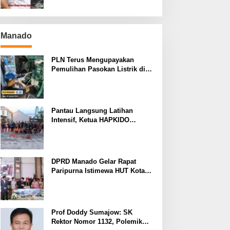
Manado
PLN Terus Mengupayakan
Pemulihan Pasokan Listrik di
Pulau Bunaken
Pantau Langsung Latihan
Intensif, Ketua HAPKIDO
Manado Arthur Rambi Optimis
Atlet Cetak Prestasi di Kejurnas
Bandar Lampung
DPRD Manado Gelar Rapat
Paripurna Istimewa HUT Kota
Manado ke-403
Prof Doddy Sumajow: SK
Rektor Nomor 1132, Polemik