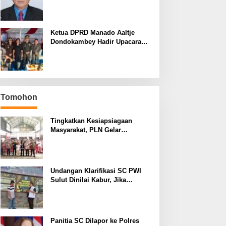
yang Terus Berulang Setiap
Pemilihan Rektor Unsrat
Ketua DPRD Manado Aaltje
Dondokambey Hadir Upacara
Hari Bhayangkara ke-80,
Tegaskan Komitmen Jaga
Kondusifitas Kota Manado
Tomohon
Tingkatkan Kesiapsiagaan
Masyarakat, PLN Gelar
Pelatihan Desa Siaga Bencana
di Kinilow Tomohon
Undangan Klarifikasi SC PWI
Sulut Dinilai Kabur, Jika
Terbukti Tidak ada Unsur
Pidana Pelapor dapat Dianggap
Mencemarkan Nama Baik
Panitia SC Dilapor ke Polres