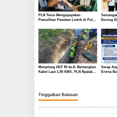
PLN Terus Mengupayakan
Semangat
Pemulihan Pasokan Listrik di Pulau
Dorong Di
Bunaken
SMP Nege
TJSL
Menjelang HUT RI ke-8, Bentangkan
Serap Asp
Kabel Laut 1,95 KMS, PLN Nyalakan
Ervina B
Listrik Perdana di Pulau Dudepo
Perbaikan
dan Tuntaskan 100 Persen Rasio
UMKM
Desa Berlistrik Provinsi Gorontalo
Tinggalkan Balasan
Alamat email Anda tidak akan dipublikasikan.
Ruas yan