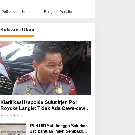
Politik
Komentar
Religi
Peristiwa
Sulawesi Utara
Klarifikasi Kapolda Sulut Irjen Pol
Roycke Langie: Tidak Ada Cawe-cawe,
Kami Hanya Jalankan Perintah
Agustus 4, 2026
Undang-Undang
PLN UID Suluttenggo Salurkan
215 Bantuan Paket Sembako