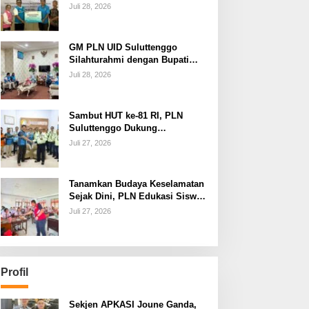
dan Jamin Keandalan
Juli 28, 2026
Kelistrikan Pasca Bencana di
Tamako
GM PLN UID Suluttenggo
Silahturahmi dengan Bupati
Kepulauan Sangihe, Bahas
Juli 28, 2026
Keandalan Sistem Kelistrikan
hingga Pemulihan
Pascabencana Tamako
Sambut HUT ke-81 RI, PLN
Suluttenggo Dukung
Produktivitas Industri Lewat
Juli 27, 2026
Penambahan Daya PT J
Resources Bolaang Mongondow
Tanamkan Budaya Keselamatan
Sejak Dini, PLN Edukasi Siswa
SMAN 3 Tuminting Manado Soal
Juli 27, 2026
Bahaya Listrik
Profil
Sekjen APKASI Joune Ganda,