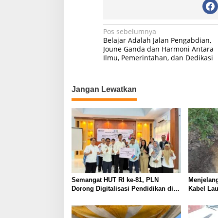
Navigasi
Pos sebelumnya
Belajar Adalah Jalan Pengabdian,
pos
Joune Ganda dan Harmoni Antara
Ilmu, Pemerintahan, dan Dedikasi
Jangan Lewatkan
Semangat HUT RI ke-81, PLN
Menjelang
Dorong Digitalisasi Pendidikan di
Kabel Lau
SMP Negeri 1 Palu Lewat Program
Listrik P
TJSL
dan Tunta
Desa Berl