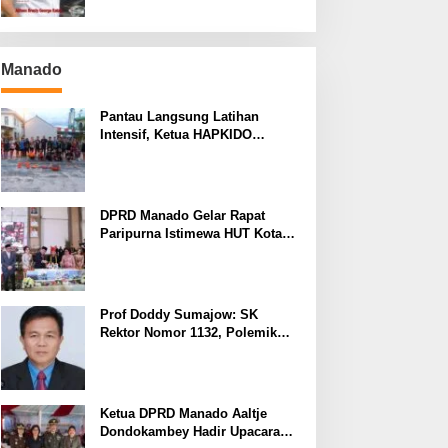
Manado
Pantau Langsung Latihan
Intensif, Ketua HAPKIDO
Manado Arthur Rambi Optimis
Atlet Cetak Prestasi di Kejurnas
Bandar Lampung
DPRD Manado Gelar Rapat
Paripurna Istimewa HUT Kota
Manado ke-403
Prof Doddy Sumajow: SK
Rektor Nomor 1132, Polemik
yang Terus Berulang Setiap
Pemilihan Rektor Unsrat
Ketua DPRD Manado Aaltje
Dondokambey Hadir Upacara