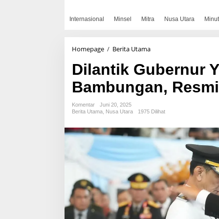
Internasional
Minsel
Mitra
Nusa Utara
Minut
Dilantik
Homepage
/
Berita Utama
Gubernur
Dilantik Gubernur Y
Yulius,
Welly
Bambungan, Resmi 
Titah-
Anisya
Bambungan,
Komentar
Juni 20, 2025
Resmi
Berita Utama
,
Nusa Utara
1975 Dilihat
Pimpin
Talaud