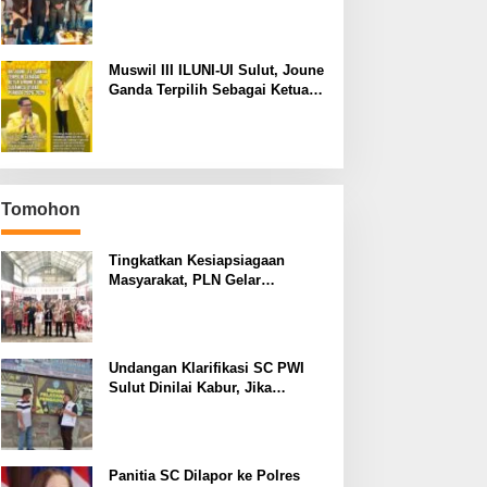
Hari Bhayangkara ke-80,
Tegaskan Komitmen Jaga
Kondusifitas Kota Manado
Muswil III ILUNI-UI Sulut, Joune
Ganda Terpilih Sebagai Ketua
Umum Periode 2026-2029
Tomohon
Tingkatkan Kesiapsiagaan
Masyarakat, PLN Gelar
Pelatihan Desa Siaga Bencana
di Kinilow Tomohon
Undangan Klarifikasi SC PWI
Sulut Dinilai Kabur, Jika
Terbukti Tidak ada Unsur
Pidana Pelapor dapat Dianggap
Mencemarkan Nama Baik
Panitia SC Dilapor ke Polres