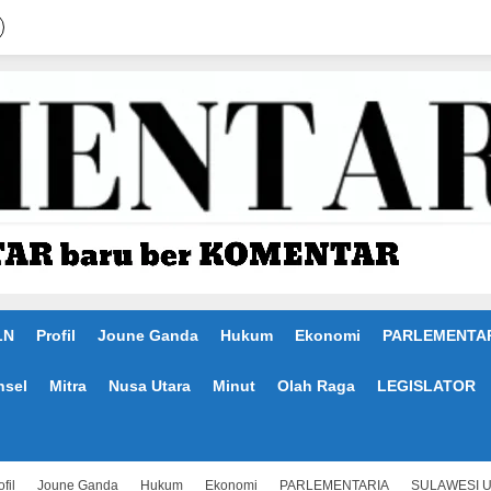
LN
Profil
Joune Ganda
Hukum
Ekonomi
PARLEMENTA
nsel
Mitra
Nusa Utara
Minut
Olah Raga
LEGISLATOR
fil
Joune Ganda
Hukum
Ekonomi
PARLEMENTARIA
SULAWESI 