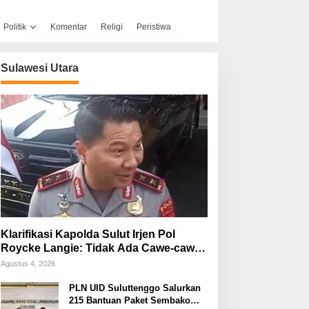
Politik
Komentar
Religi
Peristiwa
Sulawesi Utara
Klarifikasi Kapolda Sulut Irjen Pol
Roycke Langie: Tidak Ada Cawe-cawe,
Kami Hanya Jalankan Perintah
Agustus 4, 2026
Undang-Undang
PLN UID Suluttenggo Salurkan
215 Bantuan Paket Sembako