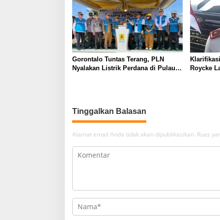
Gorontalo Tuntas Terang, PLN
Klarifikas
Nyalakan Listrik Perdana di Pulau
Roycke La
Dudepo, Rasio Desa Berlistrik
cawe, Ka
Provinsi Gorontalo Capai 100
Perintah
Persen
Tinggalkan Balasan
Alamat email Anda tidak akan dipublikasikan.
Ruas yan