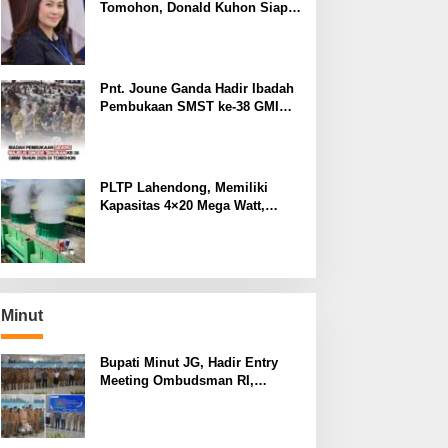
Tomohon, Donald Kuhon Siap
Lapor Balik, Jika Terbukti
Kemenangan Sintya Terancam
Gugur
Pnt. Joune Ganda Hadir Ibadah
Pembukaan SMST ke-38 GMIM
di Tomohon
PLTP Lahendong, Memiliki
Kapasitas 4×20 Mega Watt,
dengan Daya 80 MW
Minut
Bupati Minut JG, Hadir Entry
Meeting Ombudsman RI,
Perkuat Tata Kelola Pelayanan
Publik