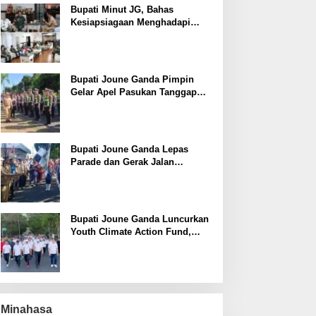
Bupati Minut JG, Bahas
Kesiapsiagaan Menghadapi
Fenomena El Nino bersama
Danlanud Sam Ratulangi dan
Jajaran
Bupati Joune Ganda Pimpin
Gelar Apel Pasukan Tanggap
Darurat Antisipasi Bencana El
Nino
Bupati Joune Ganda Lepas
Parade dan Gerak Jalan
Menyambut HUT RI ke-81
Bupati Joune Ganda Luncurkan
Youth Climate Action Fund,
Disela-Sela Pembukaan
Rangkaian HUT RI ke-81
Minahasa