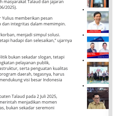
leh masyarakat Talaud dan jajaran
D
06/2025).
i
n
D
i
 Yulius memberikan pesan
a
l
r
 dan integritas dalam memimpin.
a
i
i
M
korban, menjadi simpul solusi.
A
a
R
b
tapi hadapi dan selesaikan,” ujarnya
n
U
a
a
P
i
d
S
,
o
itik bukan sekadar slogan, tetapi
B
A
k
ngkatan pelayanan publik,
S
T
D
e
G
M
truktur, serta penguatan kualitas
u
B
B
B
rogram daerah, tegasnya, harus
k
a
e
e
u
n
 mendukung visi besar Indonesia
r
r
n
k
a
m
g
S
J
k
a
P
u
o
h
s
ten Talaud pada 2 Juli 2025,
e
l
u
i
a
emerintah menjadikan momen
l
u
n
r
l
a
t
ras, bukan sekadar seremoni
e
,
a
k
G
G
G
h
u
o