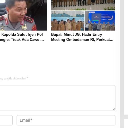
e
r
a
s
i
K
e
i Kapolda Sulut Irjen Pol
Bupati Minut JG, Hadir Entry
u
ngie: Tidak Ada Cawe-
Meeting Ombudsman RI, Perkuat
a
mi Hanya Jalankan
Tata Kelola Pelayanan Publik
n
 Undang-Undang
g
a
n
g wajib ditandai
*