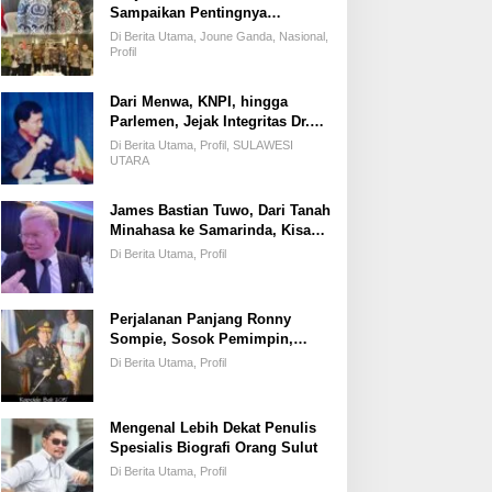
Sampaikan Pentingnya
Kemandirian Fiskal Daerah,
Di Berita Utama, Joune Ganda, Nasional,
Dihadapan Pimpinan DPR-RI
Profil
Dari Menwa, KNPI, hingga
Parlemen, Jejak Integritas Dr.
Elly Regar, Putra Terbaik
Di Berita Utama, Profil, SULAWESI
Suluun yang Disegani Lintas
UTARA
Generasi
James Bastian Tuwo, Dari Tanah
Minahasa ke Samarinda, Kisah
Cinta, Pengabdian, dan
Di Berita Utama, Profil
Kesuksesan
Perjalanan Panjang Ronny
Sompie, Sosok Pemimpin,
Penegak Hukum, dan Advokat
Di Berita Utama, Profil
Keadilan
Mengenal Lebih Dekat Penulis
Spesialis Biografi Orang Sulut
Di Berita Utama, Profil