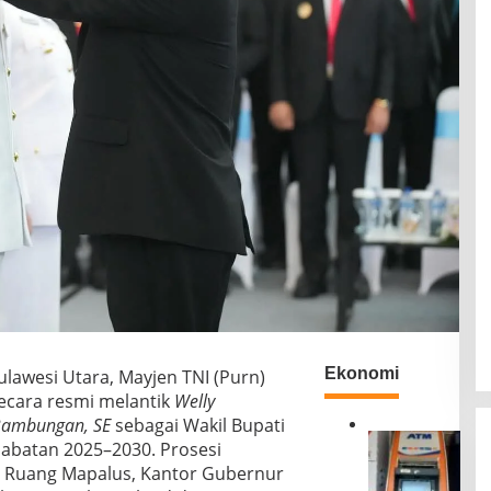
Ekonomi
wesi Utara, Mayjen TNI (Purn)
secara resmi melantik
Welly
 Bambungan, SE
sebagai Wakil Bupati
B
abatan 2025–2030. Prosesi
R
i Ruang Mapalus, Kantor Gubernur
I