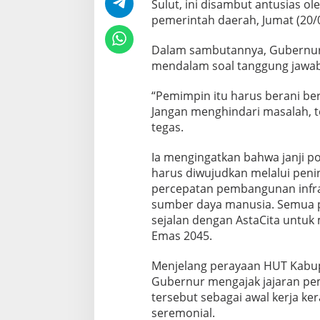
Sulut, ini disambut antusias o
pemerintah daerah, Jumat (20/
Dalam sambutannya, Gubernur
mendalam soal tanggung jawab
“Pemimpin itu harus berani ber
Jangan menghindari masalah, te
tegas.
Ia mengingatkan bahwa janji pol
harus diwujudkan melalui peni
percepatan pembangunan infras
sumber daya manusia. Semua p
sejalan dengan AstaCita untuk
Emas 2045.
Menjelang perayaan HUT Kabupa
Gubernur mengajak jajaran p
tersebut sebagai awal kerja ke
seremonial.