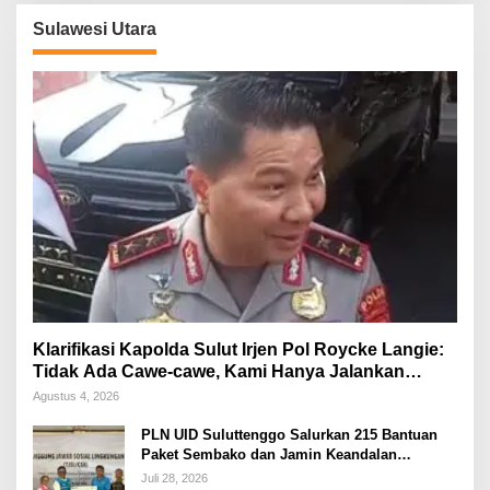
Sulawesi Utara
Klarifikasi Kapolda Sulut Irjen Pol Roycke Langie:
Tidak Ada Cawe-cawe, Kami Hanya Jalankan
Perintah Undang-Undang
Agustus 4, 2026
PLN UID Suluttenggo Salurkan 215 Bantuan
Paket Sembako dan Jamin Keandalan
Kelistrikan Pasca Bencana di Tamako
Juli 28, 2026