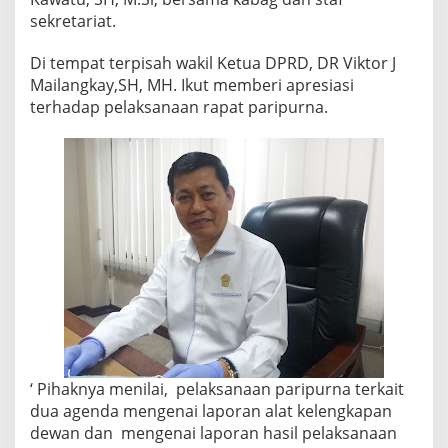
sekretariat.
Di tempat terpisah wakil Ketua DPRD, DR Viktor J
Mailangkay,SH, MH. Ikut memberi apresiasi
terhadap pelaksanaan rapat paripurna.
‘ Pihaknya menilai, pelaksanaan paripurna terkait
dua agenda mengenai laporan alat kelengkapan
dewan dan mengenai laporan hasil pelaksanaan