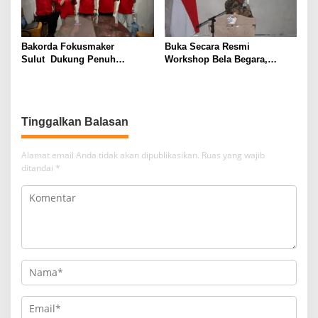
Bakorda Fokusmaker
Buka Secara Resmi
Sulut Dukung Penuh
Workshop Bela Begara,
Presiden Ke-2 RI Sebagai
Letjen TNI Gabriel
Pahlawan Nasional
Lema Sebut Generasi Muda
Bagian Penting Komponen
Strategis Bangsa
Tinggalkan Balasan
Alamat email Anda tidak akan dipublikasikan.
Ruas yang wajib
ditandai
*