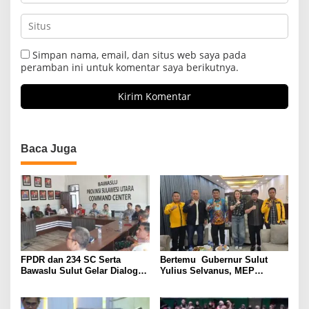
Simpan nama, email, dan situs web saya pada
peramban ini untuk komentar saya berikutnya.
Baca Juga
FPDR dan 234 SC Serta
Bertemu Gubernur Sulut
Bawaslu Sulut Gelar Dialog
Yulius Selvanus, MEP
‘Konsolidasi Demokrasi
Laporkan Hasil Musda XI
Dalam Semangat Reformasi
Golkar
dan Bela Negara Menuju