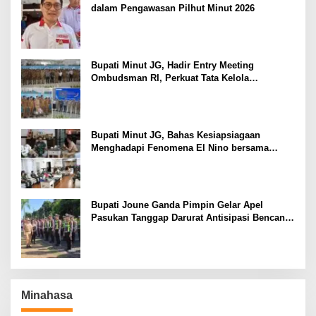
dalam Pengawasan Pilhut Minut 2026
Bupati Minut JG, Hadir Entry Meeting
Ombudsman RI, Perkuat Tata Kelola
Pelayanan Publik
Bupati Minut JG, Bahas Kesiapsiagaan
Menghadapi Fenomena El Nino bersama
Danlanud Sam Ratulangi dan Jajaran
Bupati Joune Ganda Pimpin Gelar Apel
Pasukan Tanggap Darurat Antisipasi Bencana
El Nino
Minahasa