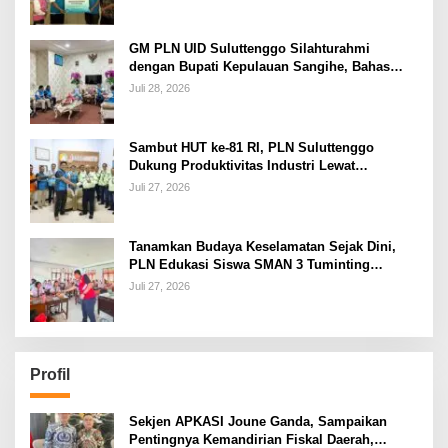
GM PLN UID Suluttenggo Silahturahmi
dengan Bupati Kepulauan Sangihe, Bahas
Keandalan Sistem Kelistrikan hingga
Juli 28, 2026
Pemulihan Pascabencana Tamako
Sambut HUT ke-81 RI, PLN Suluttenggo
Dukung Produktivitas Industri Lewat
Penambahan Daya PT J Resources Bolaang
Juli 27, 2026
Mongondow
Tanamkan Budaya Keselamatan Sejak Dini,
PLN Edukasi Siswa SMAN 3 Tuminting
Manado Soal Bahaya Listrik
Juli 27, 2026
Profil
Sekjen APKASI Joune Ganda, Sampaikan
Pentingnya Kemandirian Fiskal Daerah,