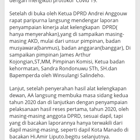
dengan mengikuti protokol Covid 19.
Setelah di buka oleh Ketua DPRD Andrei Anggouw
rapat paripurna langsung mendengar laporan
penyampaian kinerja alat kelengkapan DPRD(
hanya menyerahkan),yang di sampaikan masing-
masing AKD, mulai dari unsur pimpinan, badan
musyawara(banmus), badan anggaran(banggar), Di
sampaikan pimpinan James Arthur
Kojongian,ST,MM, Pimpinan Komisi, Ketua badan
kehormatan, Sandra Rondonuwu STh, SH.dan
Bapemperda oleh Winsulangi Salindeho.
Lanjut, setelah penyerahan hasil alat kelengkapan
dewan, AA langsung membuka masa sidang kedua
tahun 2020 dan di lanjutkan dengan penyampaian
pelaksanaan hasil reses pertama, tahun 2020, oleh
masing-masing anggota DPRD, sesuai dapil, tapi
yang di bacakan laporannya hanya terwakili dari
dapil masing-masing, seperti dapil Kota Manado di
bacakan Hi.Amir Liputo.begitu selanjutnya.