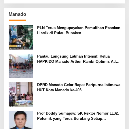
Manado
PLN Terus Mengupayakan Pemulihan Pasokan
Listrik di Pulau Bunaken
Pantau Langsung Latihan Intensif, Ketua
HAPKIDO Manado Arthur Rambi Optimis Atlet
Cetak Prestasi di Kejurnas Bandar Lampung
DPRD Manado Gelar Rapat Paripurna Istimewa
HUT Kota Manado ke-403
Prof Doddy Sumajow: SK Rektor Nomor 1132,
Polemik yang Terus Berulang Setiap
Pemilihan Rektor Unsrat