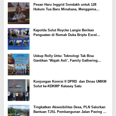
Pesan Haru Inggrid Sondakh untuk 128
Hukum Tua Baru Minahasa, Menggema
Semangat Sang Ayah
Kapolda Sulut Roycke Langie Berikan
Penguatan di Rumah Duka Briptu Excel
Mamuli, Selamat Jalan Satria Bhayangkara
Uskup Rolly Untu: Teknologi Tak Bisa
Gantikan ‘Wajah Asli’, Family Gathering
Komsos Manado Mampu Pererat Sinodalitas
Kunjungan Komisi II DPRD dan Dinas UMKM
Sulut ke-KDKMP Kalasey Satu
Tingkatkan Aksesibilitas Desa, PLN Salurkan
Bantuan TJSL Pembangunan Jalan Paving di