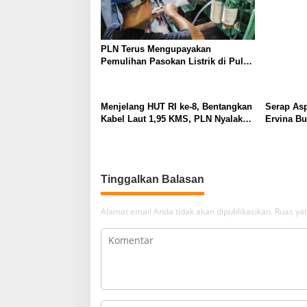
TJSL
PLN Terus Mengupayakan
Pemulihan Pasokan Listrik di Pulau
Bunaken
Menjelang HUT RI ke-8, Bentangkan
Serap Asp
Kabel Laut 1,95 KMS, PLN Nyalakan
Ervina B
Listrik Perdana di Pulau Dudepo
Perbaikan
dan Tuntaskan 100 Persen Rasio
UMKM
Desa Berlistrik Provinsi Gorontalo
Tinggalkan Balasan
Alamat email Anda tidak akan dipublikasikan.
Ruas yan