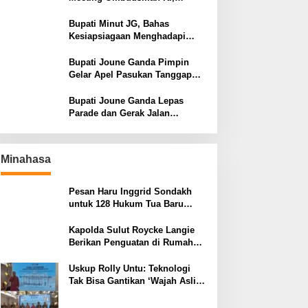
Perkuat Tata Kelola Pelayanan
Publik
Bupati Minut JG, Bahas
Kesiapsiagaan Menghadapi
Fenomena El Nino bersama
Danlanud Sam Ratulangi dan
Bupati Joune Ganda Pimpin
Jajaran
Gelar Apel Pasukan Tanggap
Darurat Antisipasi Bencana El
Nino
Bupati Joune Ganda Lepas
Parade dan Gerak Jalan
Menyambut HUT RI ke-81
Minahasa
Pesan Haru Inggrid Sondakh
untuk 128 Hukum Tua Baru
Minahasa, Menggema Semangat
Sang Ayah
Kapolda Sulut Roycke Langie
Berikan Penguatan di Rumah
Duka Briptu Excel Mamuli,
Selamat Jalan Satria
Uskup Rolly Untu: Teknologi
Bhayangkara
Tak Bisa Gantikan ‘Wajah Asli’,
Family Gathering Komsos
Manado Mampu Pererat