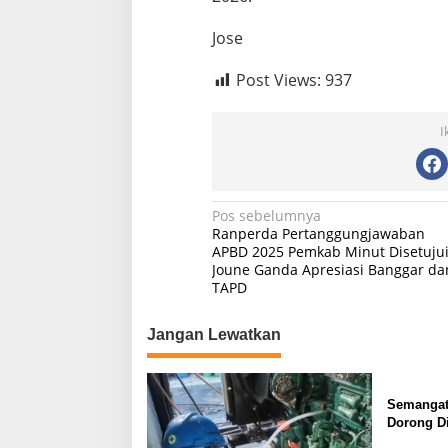
Jose
Post Views:
937
I
Navigasi
Pos sebelumnya
Ranperda Pertanggungjawaban
pos
APBD 2025 Pemkab Minut Disetujui
Joune Ganda Apresiasi Banggar da
TAPD
Jangan Lewatkan
Semangat
Dorong Di
SMP Nege