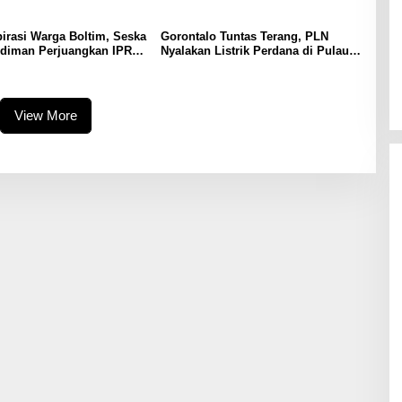
irasi Warga Boltim, Seska
Gorontalo Tuntas Terang, PLN
udiman Perjuangkan IPR,
Nyalakan Listrik Perdana di Pulau
 Jalan hingga Penguatan
Dudepo, Rasio Desa Berlistrik
Provinsi Gorontalo Capai 100
Persen
View More