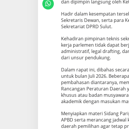
dan dipimpin langsung oleh Ket
Hadir dalam kesempatan terseb
Sekretaris Dewan, serta para K
Sekretariat DPRD Sulut.
Kehadiran pimpinan teknis se
kerja parlemen tidak dapat be
administratif, legal drafting,
dari unsur pendukung.
Dalam rapat ini, dibahas secara
untuk bulan Juli 2026. Beberapa
pembahasan diantaranya, me
Rancangan Peraturan Daerah y
khusus atau badan musyawarah
akademik dengan masukan mas
Menyiapkan materi Sidang Par
APBD serta merancang jadwal 
daerah pemilihan agar tetap p