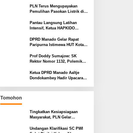
PLN Terus Mengupayakan
Pemulihan Pasokan Listrik di
Pulau Bunaken
Pantau Langsung Latihan
Intensif, Ketua HAPKIDO
Manado Arthur Rambi Optimis
Atlet Cetak Prestasi di Kejurnas
DPRD Manado Gelar Rapat
Bandar Lampung
Paripurna Istimewa HUT Kota
Manado ke-403
Prof Doddy Sumajow: SK
Rektor Nomor 1132, Polemik
yang Terus Berulang Setiap
Pemilihan Rektor Unsrat
Ketua DPRD Manado Aaltje
Dondokambey Hadir Upacara
Hari Bhayangkara ke-80,
Tegaskan Komitmen Jaga
Kondusifitas Kota Manado
Tomohon
Tingkatkan Kesiapsiagaan
Masyarakat, PLN Gelar
Pelatihan Desa Siaga Bencana
di Kinilow Tomohon
Undangan Klarifikasi SC PWI