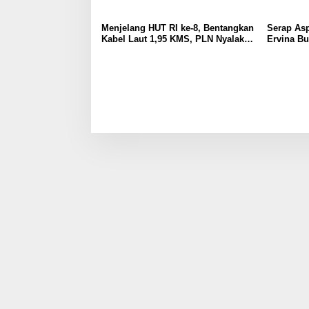
Menjelang HUT RI ke-8, Bentangkan
Serap Asp
Kabel Laut 1,95 KMS, PLN Nyalakan
Ervina B
Listrik Perdana di Pulau Dudepo
Perbaikan
dan Tuntaskan 100 Persen Rasio
UMKM
Desa Berlistrik Provinsi Gorontalo