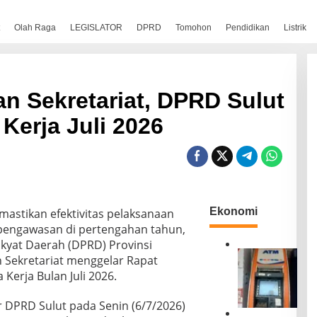
Olah Raga
LEGISLATOR
DPRD
Tomohon
Pendidikan
Listrik
an Sekretariat, DPRD Sulut
erja Juli 2026
Ekonomi
tikan efektivitas pelaksanaan
n pengawasan di pertengahan tahun,
kyat Daerah (DPRD) Provinsi
B
n Sekretariat menggelar Rapat
R
erja Bulan Juli 2026.
I
D
r DPRD Sulut pada Senin (6/7/2026)
i