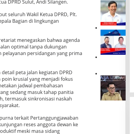
n
ua DPRD Sulut, Andi Silangen.
D
i
a
l
ut seluruh Wakil Ketua DPRD, Plt.
r
a
i
epala Bagian di lingkungan
i
M
A
a
R
b
n
U
a
kretariat menegaskan bahwa agenda
a
P
i
rjalan optimal tanpa dukungan
d
S
,
o
 dan pelayanan persidangan yang prima
B
A
k
S
T
D
e
G
M
u
B
B
B
 detail peta jalan kegiatan DPRD
k
a
e
e
u
 poin krusial yang menjadi fokus
J
n
r
r
n
o
k
metakan jadwal pembahasan
a
m
g
u
S
ang sedang masuk tahap panitia
k
a
P
n
u
h
s
, termasuk sinkronisasi naskah
e
e
l
i
a
yarakat.
l
G
u
r
l
a
a
t
,
a
k
n
G
ipurna terkait Pertanggungjawaban
G
h
u
d
o
kunjungan reses anggota dewan ke
S
d
U
a
,
V
i
roduktif meski masa sidang
M
:
G