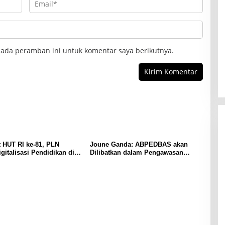
s
i
K
e
u
pada peramban ini untuk komentar saya berikutnya.
a
n
g
a
n
 HUT RI ke-81, PLN
Joune Ganda: ABPEDBAS akan
gitalisasi Pendidikan di
Dilibatkan dalam Pengawasan
ri 1 Palu Lewat Program
Pilhut Minut 2026