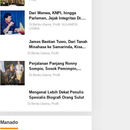
Dari Menwa, KNPI, hingga
Parlemen, Jejak Integritas Dr.
Elly Regar, Putra Terbaik
Di Berita Utama, Profil, SULAWESI
Suluun yang Disegani Lintas
UTARA
Generasi
James Bastian Tuwo, Dari Tanah
Minahasa ke Samarinda, Kisah
Cinta, Pengabdian, dan
Di Berita Utama, Profil
Kesuksesan
Perjalanan Panjang Ronny
Sompie, Sosok Pemimpin,
Penegak Hukum, dan Advokat
Di Berita Utama, Profil
Keadilan
Mengenal Lebih Dekat Penulis
Spesialis Biografi Orang Sulut
Di Berita Utama, Profil
Manado