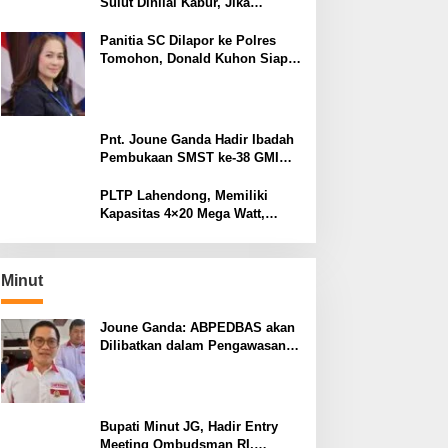
Sulut Dinilai Kabur, Jika
Terbukti Tidak ada Unsur
Pidana Pelapor dapat Dianggap
Panitia SC Dilapor ke Polres
Mencemarkan Nama Baik
Tomohon, Donald Kuhon Siap
Lapor Balik, Jika Terbukti
Kemenangan Sintya Terancam
Gugur
Pnt. Joune Ganda Hadir Ibadah
Pembukaan SMST ke-38 GMIM
di Tomohon
PLTP Lahendong, Memiliki
Kapasitas 4×20 Mega Watt,
dengan Daya 80 MW
Minut
Joune Ganda: ABPEDBAS akan
Dilibatkan dalam Pengawasan
Pilhut Minut 2026
Bupati Minut JG, Hadir Entry
Meeting Ombudsman RI,