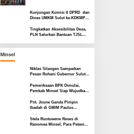
Sinodalitas
Kunjungan Komisi II DPRD dan
Dinas UMKM Sulut ke-KDKMP
Kalasey Satu
Tingkatkan Aksesibilitas Desa,
PLN Salurkan Bantuan TJSL
Pembangunan Jalan Paving di
Desa Tempang Dua Minahasa
Minsel
Niklas Silangen Sampaikan
Pesan Rohani Gubernur Sulut
YSK, untuk GMIM Jemaat Bait
El Ritey di Usia 191 Tahun
Pemeriksaan BPK Dimulai,
Pemkab Minsel Siap Wujudkan
Pemerintahan Bersih dan
Transparan
Pnt. Joune Ganda Pimpin
Ibadah di GMIM Paulus
Kauditan, Tekankan Pentingnya
Kasih sebagai Fondasi Utama
Stela Runtuwene Reses di
Ranomea Minsel, Para Petani
dan Nelayan Sampaikan