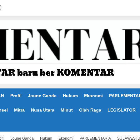
LN
Profil
Joune Ganda
Hukum
Ekonomi
PARLEMENTA
nsel
Mitra
Nusa Utara
Minut
Olah Raga
LEGISLATOR
fil
Joune Ganda
Hukum
Ekonomi
PARLEMENTARIA
SULAWESI 