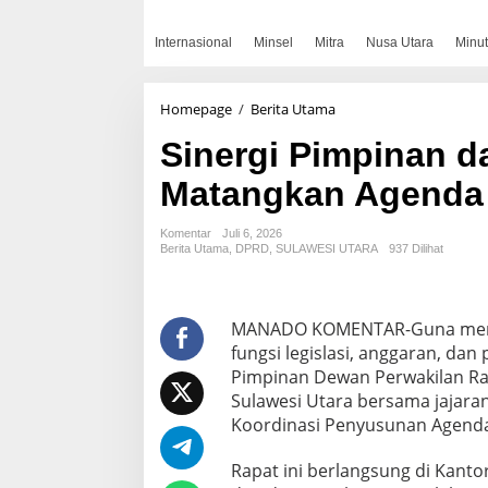
Internasional
Minsel
Mitra
Nusa Utara
Minut
Sinergi
Homepage
/
Berita Utama
Pimpinan
Sinergi Pimpinan d
dan
Sekretariat,
Matangkan Agenda K
DPRD
Sulut
Matangkan
Komentar
Juli 6, 2026
Agenda
Berita Utama
,
DPRD
,
SULAWESI UTARA
937 Dilihat
Kerja
Juli
2026
MANADO KOMENTAR-Guna memas
fungsi legislasi, anggaran, da
Pimpinan Dewan Perwakilan Ra
Sulawesi Utara bersama jajara
Koordinasi Penyusunan Agenda K
Rapat ini berlangsung di Kanto