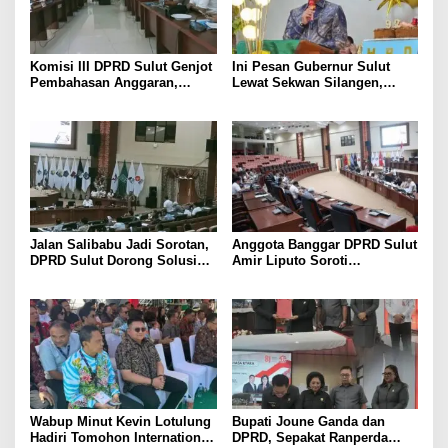
Komisi III DPRD Sulut Genjot
Ini Pesan Gubernur Sulut
Pembahasan Anggaran,
Lewat Sekwan Silangen,
Soroti Program Berbasis
dalam Ibadah Syukur HUT ke-
Perkiraan hingga Kebutuhan
92 GMIM Syalom Molas
Mendesak SKPD
Jalan Salibabu Jadi Sorotan,
Anggota Banggar DPRD Sulut
DPRD Sulut Dorong Solusi
Amir Liputo Soroti
Lewat Restrukturisasi
Penurunan Anggaran
Penanggulangan Bencana
Wabup Minut Kevin Lotulung
Bupati Joune Ganda dan
Hadiri Tomohon International
DPRD, Sepakat Ranperda