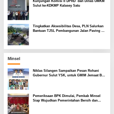
Kunjungan Komisi II DPRD dan Dinas UMKM
Sulut ke-KDKMP Kalasey Satu
Tingkatkan Aksesibilitas Desa, PLN Salurkan
Bantuan TJSL Pembangunan Jalan Paving di
Desa Tempang Dua Minahasa
Minsel
Niklas Silangen Sampaikan Pesan Rohani
Gubernur Sulut YSK, untuk GMIM Jemaat Bait
El Ritey di Usia 191 Tahun
Pemeriksaan BPK Dimulai, Pemkab Minsel
Siap Wujudkan Pemerintahan Bersih dan
Transparan