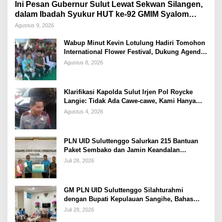
Ini Pesan Gubernur Sulut Lewat Sekwan Silangen,
dalam Ibadah Syukur HUT ke-92 GMIM Syalom
Molas
Agustus 9, 2026
Wabup Minut Kevin Lotulung Hadiri Tomohon
International Flower Festival, Dukung Agenda
Pariwisata Nasional
Agustus 8, 2026
Klarifikasi Kapolda Sulut Irjen Pol Roycke
Langie: Tidak Ada Cawe-cawe, Kami Hanya
Jalankan Perintah Undang-Undang
Agustus 4, 2026
PLN UID Suluttenggo Salurkan 215 Bantuan
Paket Sembako dan Jamin Keandalan
Kelistrikan Pasca Bencana di Tamako
Juli 28, 2026
GM PLN UID Suluttenggo Silahturahmi
dengan Bupati Kepulauan Sangihe, Bahas
Keandalan Sistem Kelistrikan hingga
Juli 28, 2026
Pemulihan Pascabencana Tamako