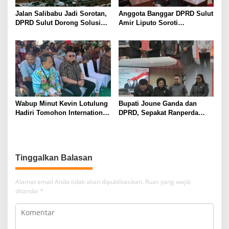
Jalan Salibabu Jadi Sorotan,
Anggota Banggar DPRD Sulut
DPRD Sulut Dorong Solusi
Amir Liputo Soroti
Lewat Restrukturisasi
Penurunan Anggaran
Penanggulangan Bencana
Wabup Minut Kevin Lotulung
Bupati Joune Ganda dan
Hadiri Tomohon International
DPRD, Sepakat Ranperda
Flower Festival, Dukung
KUA-PPAS APBD 2027
Agenda Pariwisata Nasional
Dibahas Ditingkat Selanjutnya
Tinggalkan Balasan
Alamat email Anda tidak akan dipublikasikan.
Ruas yang wajib
ditandai
*