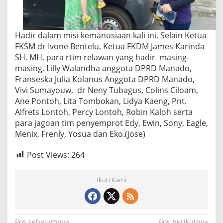
Hadir dalam misi kemanusiaan kali ini, Selain Ketua
FKSM dr Ivone Bentelu, Ketua FKDM James Karinda
SH. MH, para rtim relawan yang hadir masing-
masing, Lilly Walandha anggota DPRD Manado,
Franseska Julia Kolanus Anggota DPRD Manado,
Vivi Sumayouw, dr Neny Tubagus, Colins Ciloam,
Ane Pontoh, Lita Tombokan, Lidya Kaeng, Pnt.
Alfrets Lontoh, Percy Lontoh, Robin Kaloh serta
para jagoan tim penyemprot Edy, Ewin, Sony, Eagle,
Menix, Frenly, Yosua dan Eko.(jose)
Post Views:
264
Ikuti Kami
Pos sebelumnya
Pos berikutnya