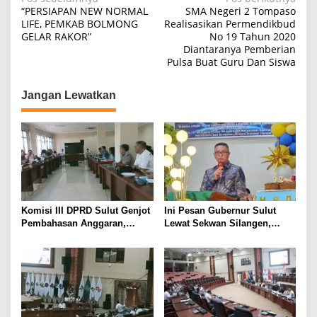
Navigasi
“PERSIAPAN NEW NORMAL
SMA Negeri 2 Tompaso
pos
LIFE, PEMKAB BOLMONG
Realisasikan Permendikbud
GELAR RAKOR”
No 19 Tahun 2020
Diantaranya Pemberian
Pulsa Buat Guru Dan Siswa
Jangan Lewatkan
Komisi III DPRD Sulut Genjot
Ini Pesan Gubernur Sulut
Pembahasan Anggaran,
Lewat Sekwan Silangen,
Soroti Program Berbasis
dalam Ibadah Syukur HUT ke-
Perkiraan hingga Kebutuhan
92 GMIM Syalom Molas
Mendesak SKPD