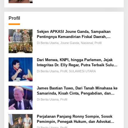
Profil
Sekjen APKASI Joune Ganda, Sampaikan
Pentingnya Kemandirian Fiskal Daerah,
Dihadapan Pimpinan DPR-RI
Di Berita Utama, Joune Ganda, Nasional, Profil
Dari Menwa, KNPI, hingga Parlemen, Jejak
Integritas Dr. Elly Regar, Putra Terbaik Suluun
yang Disegani Lintas Generasi
Di Berita Utama, Profil, SULAWESI UTARA
James Bastian Tuwo, Dari Tanah Minahasa ke
Samarinda, Kisah Cinta, Pengabdian, dan
Kesuksesan
Di Berita Utama, Profil
Perjalanan Panjang Ronny Sompie, Sosok
Pemimpin, Penegak Hukum, dan Advokat
Keadilan
Di Berita Utama, Profil