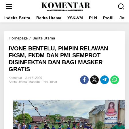
Lewati
ke
konten
Indeks Berita
Berita Utama
YSK-VM
PLN
Profil
Jou
IVONE
Homepage
/
Berita Utama
BENTELU,
IVONE BENTELU, PIMPIN RELAWAN
PIMPIN
RELAWAN
FKSM, FKDM DAN PMI SEMPROT
FKSM,
DISINFEKTAN DAN BAGI MASKER
FKDM
GRATIS
DAN
PMI
Komentar
Juni 3, 2020
SEMPROT
Berita Utama
,
Manado
264 Dilihat
DISINFEKTAN
DAN
BAGI
MASKER
GRATIS