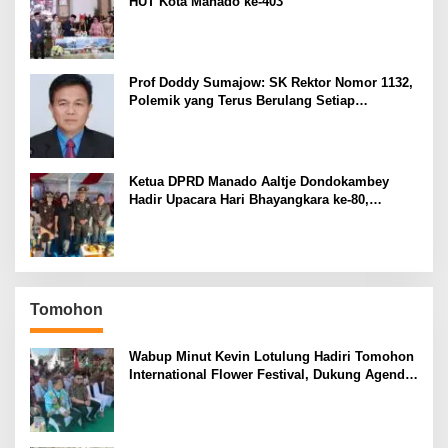
HUT Kota Manado ke-403
Prof Doddy Sumajow: SK Rektor Nomor 1132,
Polemik yang Terus Berulang Setiap
Pemilihan Rektor Unsrat
Ketua DPRD Manado Aaltje Dondokambey
Hadir Upacara Hari Bhayangkara ke-80,
Tegaskan Komitmen Jaga Kondusifitas Kota
Manado
Tomohon
Wabup Minut Kevin Lotulung Hadiri Tomohon
International Flower Festival, Dukung Agenda
Pariwisata Nasional