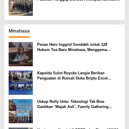
El Nino
Minahasa
Pesan Haru Inggrid Sondakh untuk 128
Hukum Tua Baru Minahasa, Menggema
Semangat Sang Ayah
Kapolda Sulut Roycke Langie Berikan
Penguatan di Rumah Duka Briptu Excel
Mamuli, Selamat Jalan Satria Bhayangkara
Uskup Rolly Untu: Teknologi Tak Bisa
Gantikan ‘Wajah Asli’, Family Gathering
Komsos Manado Mampu Pererat Sinodalitas