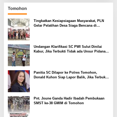
Tomohon
Tingkatkan Kesiapsiagaan Masyarakat, PLN
Gelar Pelatihan Desa Siaga Bencana di
Kinilow Tomohon
Undangan Klarifikasi SC PWI Sulut Dinilai
Kabur, Jika Terbukti Tidak ada Unsur Pidana
Pelapor dapat Dianggap Mencemarkan Nama
Baik
Panitia SC Dilapor ke Polres Tomohon,
Donald Kuhon Siap Lapor Balik, Jika Terbukti
Kemenangan Sintya Terancam Gugur
Pnt. Joune Ganda Hadir Ibadah Pembukaan
SMST ke-38 GMIM di Tomohon