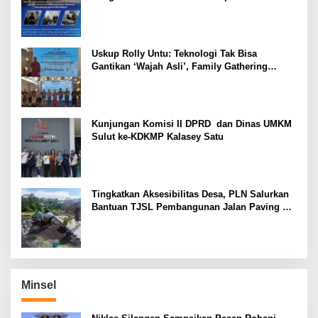
Mamuli, Selamat Jalan Satria Bhayangkara
Uskup Rolly Untu: Teknologi Tak Bisa
Gantikan ‘Wajah Asli’, Family Gathering
Komsos Manado Mampu Pererat Sinodalitas
Kunjungan Komisi II DPRD dan Dinas UMKM
Sulut ke-KDKMP Kalasey Satu
Tingkatkan Aksesibilitas Desa, PLN Salurkan
Bantuan TJSL Pembangunan Jalan Paving di
Desa Tempang Dua Minahasa
Minsel