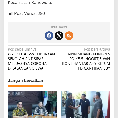
Kecamatan Ranowulu.
Post Views:
280
Ikuti Kami
Navigasi
Pos sebelumnya
Pos berikutnya
WALIKOTA GSVL LIBURKAN
PIMPIN SIDANG KONGRES
pos
SEKOLAH ANTISIPASI
PD KE-5. NOORTJE VAN
MELUASNYA CORONA
BONE HANTAR AHY KETUM
DIKALANGAN SISWA
PD GANTIKAN SBY
Jangan Lewatkan