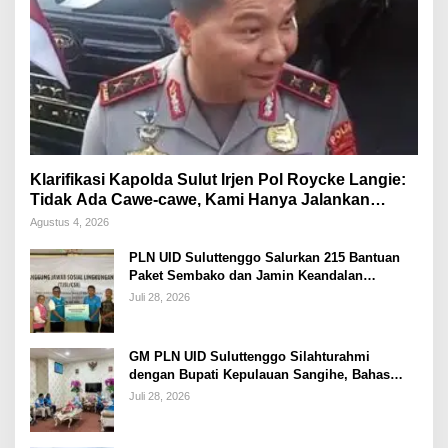
Klarifikasi Kapolda Sulut Irjen Pol Roycke Langie:
Tidak Ada Cawe-cawe, Kami Hanya Jalankan
Perintah Undang-Undang
Agustus 4, 2026
PLN UID Suluttenggo Salurkan 215 Bantuan
Paket Sembako dan Jamin Keandalan
Kelistrikan Pasca Bencana di Tamako
Juli 28, 2026
GM PLN UID Suluttenggo Silahturahmi
dengan Bupati Kepulauan Sangihe, Bahas
Keandalan Sistem Kelistrikan hingga
Juli 28, 2026
Pemulihan Pascabencana Tamako