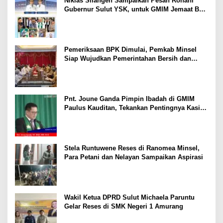
Niklas Silangen Sampaikan Pesan Rohani
Gubernur Sulut YSK, untuk GMIM Jemaat Bait
El Ritey di Usia 191 Tahun
Pemeriksaan BPK Dimulai, Pemkab Minsel
Siap Wujudkan Pemerintahan Bersih dan
Transparan
Pnt. Joune Ganda Pimpin Ibadah di GMIM
Paulus Kauditan, Tekankan Pentingnya Kasih
sebagai Fondasi Utama
Stela Runtuwene Reses di Ranomea Minsel,
Para Petani dan Nelayan Sampaikan Aspirasi
Wakil Ketua DPRD Sulut Michaela Paruntu
Gelar Reses di SMK Negeri 1 Amurang