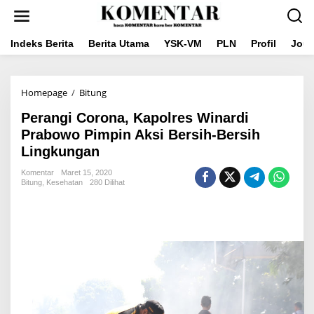
Lewati
ke
konten
Indeks Berita
Berita Utama
YSK-VM
PLN
Profil
Jou
Perangi
Homepage
/
Bitung
Corona,
Perangi Corona, Kapolres Winardi
Kapolres
Winardi
Prabowo Pimpin Aksi Bersih-Bersih
Prabowo
Lingkungan
Pimpin
Aksi
Komentar
Maret 15, 2020
Bersih-
Bitung
,
Kesehatan
280 Dilihat
Bersih
Lingkungan