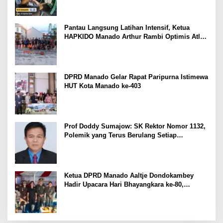
Pantau Langsung Latihan Intensif, Ketua
HAPKIDO Manado Arthur Rambi Optimis Atlet
Cetak Prestasi di Kejurnas Bandar Lampung
DPRD Manado Gelar Rapat Paripurna Istimewa
HUT Kota Manado ke-403
Prof Doddy Sumajow: SK Rektor Nomor 1132,
Polemik yang Terus Berulang Setiap
Pemilihan Rektor Unsrat
Ketua DPRD Manado Aaltje Dondokambey
Hadir Upacara Hari Bhayangkara ke-80,
Tegaskan Komitmen Jaga Kondusifitas Kota
Manado