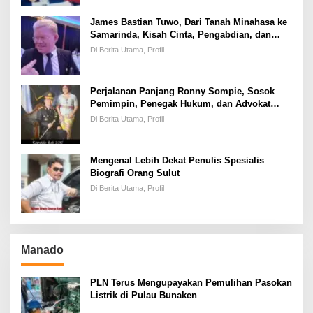
James Bastian Tuwo, Dari Tanah Minahasa ke
Samarinda, Kisah Cinta, Pengabdian, dan
Kesuksesan
Di Berita Utama, Profil
Perjalanan Panjang Ronny Sompie, Sosok
Pemimpin, Penegak Hukum, dan Advokat
Keadilan
Di Berita Utama, Profil
Mengenal Lebih Dekat Penulis Spesialis
Biografi Orang Sulut
Di Berita Utama, Profil
Manado
PLN Terus Mengupayakan Pemulihan Pasokan
Listrik di Pulau Bunaken