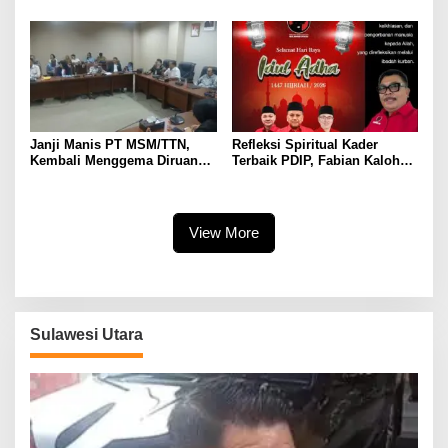
Penjadwalan Paripurna
Korupsi MBG, Felly: Anggap
Penyampaian Ranperda LKPJ
Saja Iklan Gratis
Walikota 2025
Janji Manis PT MSM/TTN,
Refleksi Spiritual Kader
Kembali Menggema Diruang
Terbaik PDIP, Fabian Kaloh
RDP DPRD Sulut, Warga
Serukan Esensi Ikhlas dan
Pinasungkulan Mulai Hilang
Pengorbanan lewat Idul Adha
Kesabaran
1447
View More
Sulawesi Utara