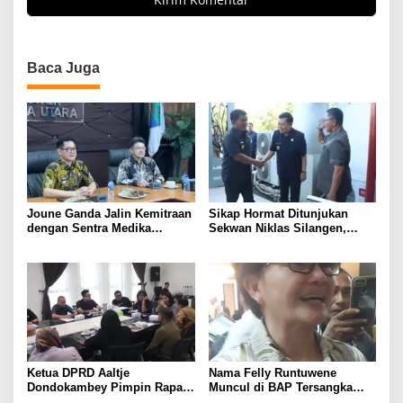
Baca Juga
Joune Ganda Jalin Kemitraan
Sikap Hormat Ditunjukan
dengan Sentra Medika
Sekwan Niklas Silangen,
Hospital Grup untuk Layanan
Menyambut Kedatangan
Jantung dan Urologi Kelas
Gubernur dan Wagub YSK-
Dunia di Minut
VICKTORY di DPRD Sulut
Ketua DPRD Aaltje
Nama Felly Runtuwene
Dondokambey Pimpin Rapat
Muncul di BAP Tersangka
Banmus, Agenda
Sony Sonjaya dalam Skandal