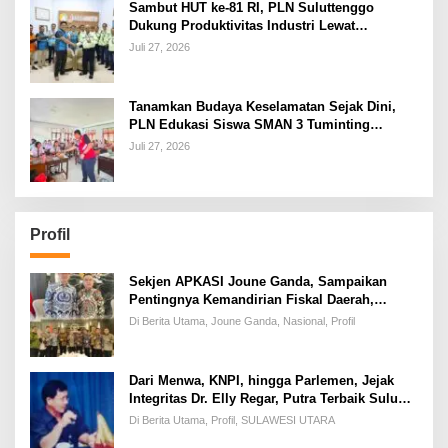
Sambut HUT ke-81 RI, PLN Suluttenggo
Dukung Produktivitas Industri Lewat
Penambahan Daya PT J Resources Bolaang
Juli 27, 2026
Mongondow
Tanamkan Budaya Keselamatan Sejak Dini,
PLN Edukasi Siswa SMAN 3 Tuminting
Manado Soal Bahaya Listrik
Juli 27, 2026
Profil
Sekjen APKASI Joune Ganda, Sampaikan
Pentingnya Kemandirian Fiskal Daerah,
Dihadapan Pimpinan DPR-RI
Di Berita Utama, Joune Ganda, Nasional, Profil
Dari Menwa, KNPI, hingga Parlemen, Jejak
Integritas Dr. Elly Regar, Putra Terbaik Suluun
yang Disegani Lintas Generasi
Di Berita Utama, Profil, SULAWESI UTARA