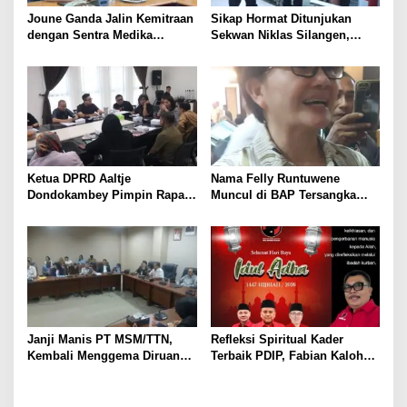
Joune Ganda Jalin Kemitraan
Sikap Hormat Ditunjukan
dengan Sentra Medika
Sekwan Niklas Silangen,
Hospital Grup untuk Layanan
Menyambut Kedatangan
Jantung dan Urologi Kelas
Gubernur dan Wagub YSK-
Dunia di Minut
VICKTORY di DPRD Sulut
Ketua DPRD Aaltje
Nama Felly Runtuwene
Dondokambey Pimpin Rapat
Muncul di BAP Tersangka
Banmus, Agenda
Sony Sonjaya dalam Skandal
Penjadwalan Paripurna
Korupsi MBG, Felly: Anggap
Penyampaian Ranperda LKPJ
Saja Iklan Gratis
Walikota 2025
Janji Manis PT MSM/TTN,
Refleksi Spiritual Kader
Kembali Menggema Diruang
Terbaik PDIP, Fabian Kaloh
RDP DPRD Sulut, Warga
Serukan Esensi Ikhlas dan
Pinasungkulan Mulai Hilang
Pengorbanan lewat Idul Adha
Kesabaran
1447