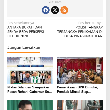
Ikuti Kami
Navigasi
Pos sebelumnya
Pos berikutnya
ANTARA BUPATI DAN
POLISI TANGKAP
pos
SEKDA BEDA PERSEPSI
TERSANGKA PENIKAMAN DI
PILHUK 2020
DESA PINASUNGKULAN
Jangan Lewatkan
Niklas Silangen Sampaikan
Pemeriksaan BPK Dimulai,
Pesan Rohani Gubernur Sulut
Pemkab Minsel Siap
YSK, untuk GMIM Jemaat Bait
Wujudkan Pemerintahan
El Ritey di Usia 191 Tahun
Bersih dan Transparan