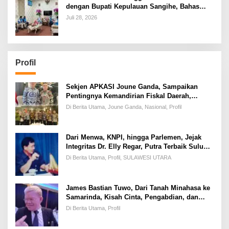
dengan Bupati Kepulauan Sangihe, Bahas
Keandalan Sistem Kelistrikan hingga
Juli 28, 2026
Pemulihan Pascabencana Tamako
Profil
Sekjen APKASI Joune Ganda, Sampaikan
Pentingnya Kemandirian Fiskal Daerah,
Dihadapan Pimpinan DPR-RI
Di Berita Utama, Joune Ganda, Nasional, Profil
Dari Menwa, KNPI, hingga Parlemen, Jejak
Integritas Dr. Elly Regar, Putra Terbaik Suluun
yang Disegani Lintas Generasi
Di Berita Utama, Profil, SULAWESI UTARA
James Bastian Tuwo, Dari Tanah Minahasa ke
Samarinda, Kisah Cinta, Pengabdian, dan
Kesuksesan
Di Berita Utama, Profil