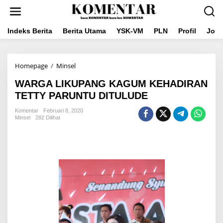
Lewati
ke
konten
Indeks Berita
Berita Utama
YSK-VM
PLN
Profil
Jou
WARGA
Homepage
/
Minsel
LIKUPANG
WARGA LIKUPANG KAGUM KEHADIRAN
KAGUM
KEHADIRAN
TETTY PARUNTU DITULUDE
TETTY
PARUNTU
Komentar
Februari 8, 2020
Minsel
282 Dilihat
DITULUDE