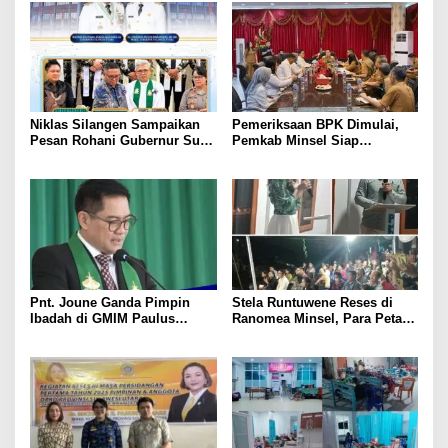
Niklas Silangen Sampaikan
Pemeriksaan BPK Dimulai,
Pesan Rohani Gubernur Sulut
Pemkab Minsel Siap
YSK, untuk GMIM Jemaat Bait
Wujudkan Pemerintahan
El Ritey di Usia 191 Tahun
Bersih dan Transparan
Pnt. Joune Ganda Pimpin
Stela Runtuwene Reses di
Ibadah di GMIM Paulus
Ranomea Minsel, Para Petani
Kauditan, Tekankan
dan Nelayan Sampaikan
Pentingnya Kasih sebagai
Aspirasi
Fondasi Utama