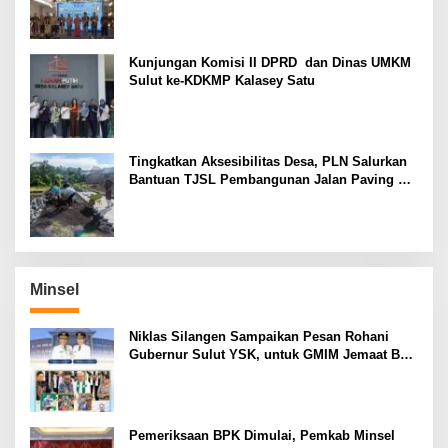
Kunjungan Komisi II DPRD dan Dinas UMKM
Sulut ke-KDKMP Kalasey Satu
Tingkatkan Aksesibilitas Desa, PLN Salurkan
Bantuan TJSL Pembangunan Jalan Paving di
Desa Tempang Dua Minahasa
Minsel
Niklas Silangen Sampaikan Pesan Rohani
Gubernur Sulut YSK, untuk GMIM Jemaat Bait
El Ritey di Usia 191 Tahun
Pemeriksaan BPK Dimulai, Pemkab Minsel