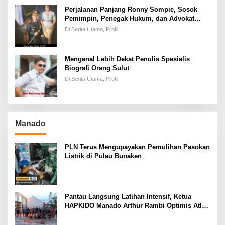
Perjalanan Panjang Ronny Sompie, Sosok
Pemimpin, Penegak Hukum, dan Advokat
Keadilan
Di Berita Utama, Profil
Mengenal Lebih Dekat Penulis Spesialis
Biografi Orang Sulut
Di Berita Utama, Profil
Manado
PLN Terus Mengupayakan Pemulihan Pasokan
Listrik di Pulau Bunaken
Pantau Langsung Latihan Intensif, Ketua
HAPKIDO Manado Arthur Rambi Optimis Atlet
Cetak Prestasi di Kejurnas Bandar Lampung