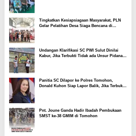
Pariwisata Nasional
Tingkatkan Kesiapsiagaan Masyarakat, PLN
Gelar Pelatihan Desa Siaga Bencana di
Kinilow Tomohon
Undangan Klarifikasi SC PWI Sulut Dinilai
Kabur, Jika Terbukti Tidak ada Unsur Pidana
Pelapor dapat Dianggap Mencemarkan Nama
Baik
Panitia SC Dilapor ke Polres Tomohon,
Donald Kuhon Siap Lapor Balik, Jika Terbukti
Kemenangan Sintya Terancam Gugur
Pnt. Joune Ganda Hadir Ibadah Pembukaan
SMST ke-38 GMIM di Tomohon