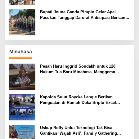
Bupati Joune Ganda Pimpin Gelar Apel
Pasukan Tanggap Darurat Antisipasi Bencana
El Nino
Minahasa
Pesan Haru Inggrid Sondakh untuk 128
Hukum Tua Baru Minahasa, Menggema
Semangat Sang Ayah
Kapolda Sulut Roycke Langie Berikan
Penguatan di Rumah Duka Briptu Excel
Mamuli, Selamat Jalan Satria Bhayangkara
Uskup Rolly Untu: Teknologi Tak Bisa
Gantikan ‘Wajah Asli’, Family Gathering
Komsos Manado Mampu Pererat Sinodalitas