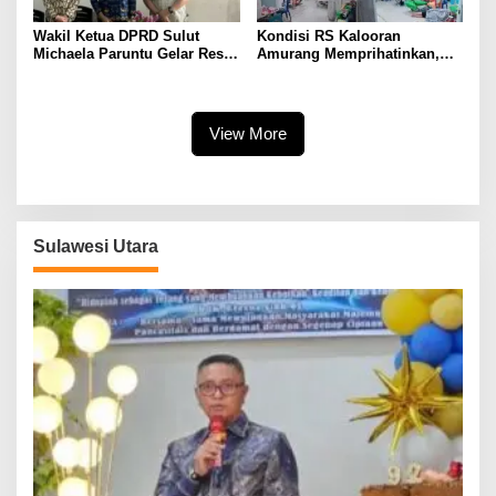
Wakil Ketua DPRD Sulut
Kondisi RS Kalooran
Michaela Paruntu Gelar Reses
Amurang Memprihatinkan,
di SMK Negeri 1 Amurang
Janji Kampanye Bupati FDW
Tinggal Kenangan,
Masyarakat Memohon ke
Gubernur
View More
Sulawesi Utara