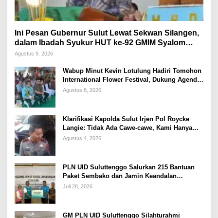
Ini Pesan Gubernur Sulut Lewat Sekwan Silangen,
dalam Ibadah Syukur HUT ke-92 GMIM Syalom
Molas
Agustus 9, 2026
Wabup Minut Kevin Lotulung Hadiri Tomohon
International Flower Festival, Dukung Agenda
Pariwisata Nasional
Agustus 8, 2026
Klarifikasi Kapolda Sulut Irjen Pol Roycke
Langie: Tidak Ada Cawe-cawe, Kami Hanya
Jalankan Perintah Undang-Undang
Agustus 4, 2026
PLN UID Suluttenggo Salurkan 215 Bantuan
Paket Sembako dan Jamin Keandalan
Kelistrikan Pasca Bencana di Tamako
Juli 28, 2026
GM PLN UID Suluttenggo Silahturahmi