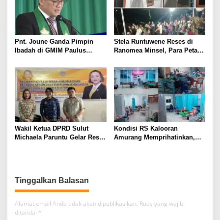
Pnt. Joune Ganda Pimpin
Stela Runtuwene Reses di
Ibadah di GMIM Paulus
Ranomea Minsel, Para Petani
Kauditan, Tekankan
dan Nelayan Sampaikan
Pentingnya Kasih sebagai
Aspirasi
Fondasi Utama
Wakil Ketua DPRD Sulut
Kondisi RS Kalooran
Michaela Paruntu Gelar Reses
Amurang Memprihatinkan,
di SMK Negeri 1 Amurang
Janji Kampanye Bupati FDW
Tinggal Kenangan,
Masyarakat Memohon ke
Gubernur
Tinggalkan Balasan
Alamat email Anda tidak akan dipublikasikan.
Ruas yang wajib
ditandai
*