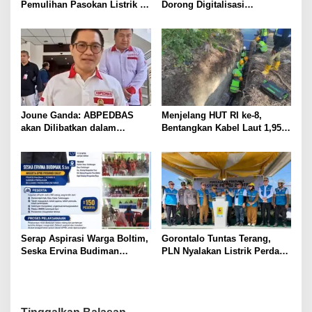
Pemulihan Pasokan Listrik di
Dorong Digitalisasi
Pulau Bunaken
Pendidikan di SMP Negeri 1
Palu Lewat Program TJSL
Joune Ganda: ABPEDBAS
Menjelang HUT RI ke-8,
akan Dilibatkan dalam
Bentangkan Kabel Laut 1,95
Pengawasan Pilhut Minut
KMS, PLN Nyalakan Listrik
2026
Perdana di Pulau Dudepo dan
Tuntaskan 100 Persen Rasio
Desa Berlistrik Provinsi
Gorontalo
Serap Aspirasi Warga Boltim,
Gorontalo Tuntas Terang,
Seska Ervina Budiman
PLN Nyalakan Listrik Perdana
Perjuangkan IPR, Perbaikan
di Pulau Dudepo, Rasio Desa
Jalan hingga Penguatan
Berlistrik Provinsi Gorontalo
UMKM
Capai 100 Persen