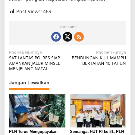
Post Views:
469
Ikuti Kami
Navigasi
Pos sebelumnya
Pos berikutnya
SAT LANTAS POLRES SIAP
BENDUNGAN KUIL MAMPU
pos
AMANKAN JALUR MINSEL
BERTAHAN 40 TAHUN
MENJELANG NATAL
Jangan Lewatkan
PLN Terus Mengupayakan
Semangat HUT RI ke-81, PLN