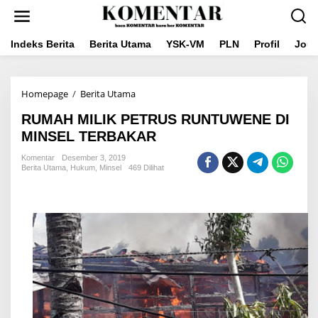
Lewati
ke
konten
Indeks Berita
Berita Utama
YSK-VM
PLN
Profil
Jou
RUMAH
Homepage
/
Berita Utama
MILIK
RUMAH MILIK PETRUS RUNTUWENE DI
PETRUS
RUNTUWENE
MINSEL TERBAKAR
DI
MINSEL
Komentar
Desember 3, 2019
Berita Utama
,
Hukum
,
Minsel
469 Dilihat
TERBAKAR