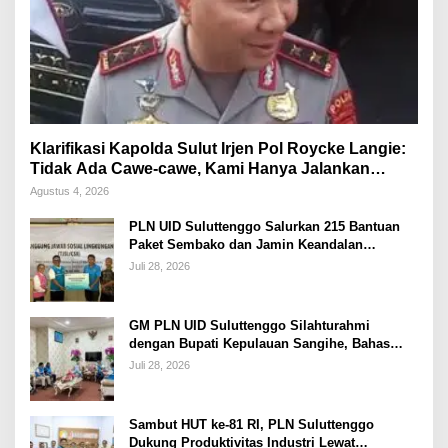
Klarifikasi Kapolda Sulut Irjen Pol Roycke Langie:
Tidak Ada Cawe-cawe, Kami Hanya Jalankan
Perintah Undang-Undang
Agustus 4, 2026
PLN UID Suluttenggo Salurkan 215 Bantuan
Paket Sembako dan Jamin Keandalan
Kelistrikan Pasca Bencana di Tamako
Juli 28, 2026
GM PLN UID Suluttenggo Silahturahmi
dengan Bupati Kepulauan Sangihe, Bahas
Keandalan Sistem Kelistrikan hingga
Juli 28, 2026
Pemulihan Pascabencana Tamako
Sambut HUT ke-81 RI, PLN Suluttenggo
Dukung Produktivitas Industri Lewat