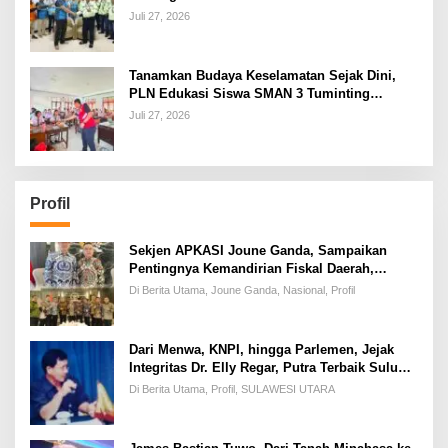
Penambahan Daya PT J Resources Bolaang
Juli 27, 2026
Mongondow
Tanamkan Budaya Keselamatan Sejak Dini,
PLN Edukasi Siswa SMAN 3 Tuminting
Manado Soal Bahaya Listrik
Juli 27, 2026
Profil
Sekjen APKASI Joune Ganda, Sampaikan
Pentingnya Kemandirian Fiskal Daerah,
Dihadapan Pimpinan DPR-RI
Di Berita Utama, Joune Ganda, Nasional, Profil
Dari Menwa, KNPI, hingga Parlemen, Jejak
Integritas Dr. Elly Regar, Putra Terbaik Suluun
yang Disegani Lintas Generasi
Di Berita Utama, Profil, SULAWESI UTARA