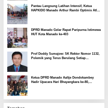
Pantau Langsung Latihan Intensif, Ketua
HAPKIDO Manado Arthur Rambi Optimis Atlet
Cetak Prestasi di Kejurnas Bandar Lampung
DPRD Manado Gelar Rapat Paripurna Istimewa
HUT Kota Manado ke-403
Prof Doddy Sumajow: SK Rektor Nomor 1132,
Polemik yang Terus Berulang Setiap
Pemilihan Rektor Unsrat
Ketua DPRD Manado Aaltje Dondokambey
Hadir Upacara Hari Bhayangkara ke-80,
Tegaskan Komitmen Jaga Kondusifitas Kota
Manado