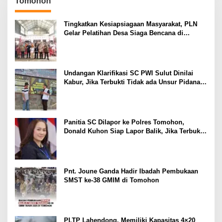
Tomohon
Tingkatkan Kesiapsiagaan Masyarakat, PLN
Gelar Pelatihan Desa Siaga Bencana di
Kinilow Tomohon
Undangan Klarifikasi SC PWI Sulut Dinilai
Kabur, Jika Terbukti Tidak ada Unsur Pidana
Pelapor dapat Dianggap Mencemarkan Nama
Baik
Panitia SC Dilapor ke Polres Tomohon,
Donald Kuhon Siap Lapor Balik, Jika Terbukti
Kemenangan Sintya Terancam Gugur
Pnt. Joune Ganda Hadir Ibadah Pembukaan
SMST ke-38 GMIM di Tomohon
PLTP Lahendong, Memiliki Kapasitas 4×20