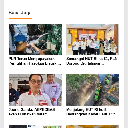
Baca Juga
PLN Terus Mengupayakan
Semangat HUT RI ke-81, PLN
Pemulihan Pasokan Listrik di
Dorong Digitalisasi
Pulau Bunaken
Pendidikan di SMP Negeri 1
Palu Lewat Program TJSL
Joune Ganda: ABPEDBAS
Menjelang HUT RI ke-8,
akan Dilibatkan dalam
Bentangkan Kabel Laut 1,95
Pengawasan Pilhut Minut
KMS, PLN Nyalakan Listrik
2026
Perdana di Pulau Dudepo dan
Tuntaskan 100 Persen Rasio