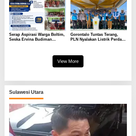
Desa Berlistrik Provinsi
Gorontalo
Serap Aspirasi Warga Boltim,
Gorontalo Tuntas Terang,
Seska Ervina Budiman
PLN Nyalakan Listrik Perdana
Perjuangkan IPR, Perbaikan
di Pulau Dudepo, Rasio Desa
Jalan hingga Penguatan
Berlistrik Provinsi Gorontalo
UMKM
Capai 100 Persen
View More
Sulawesi Utara