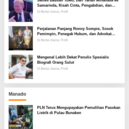
James Bastian Tuwo, Dari Tanah Minahasa ke
Samarinda, Kisah Cinta, Pengabdian, dan
Kesuksesan
Di Berita Utama, Profil
Perjalanan Panjang Ronny Sompie, Sosok
Pemimpin, Penegak Hukum, dan Advokat
Keadilan
Di Berita Utama, Profil
Mengenal Lebih Dekat Penulis Spesialis
Biografi Orang Sulut
Di Berita Utama, Profil
Manado
PLN Terus Mengupayakan Pemulihan Pasokan
Listrik di Pulau Bunaken