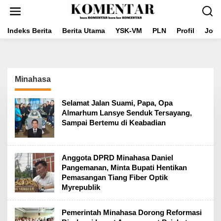
Lewati
ke
konten
Indeks Berita
Berita Utama
YSK-VM
PLN
Profil
Jou
Minahasa
Selamat Jalan Suami, Papa, Opa
Almarhum Lansye Senduk Tersayang,
Sampai Bertemu di Keabadian
Anggota DPRD Minahasa Daniel
Pangemanan, Minta Bupati Hentikan
Pemasangan Tiang Fiber Optik
Myrepublik
Pemerintah Minahasa Dorong Reformasi