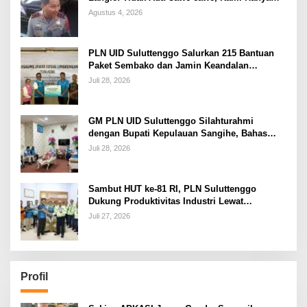
Jalankan Perintah Undang-Undang
Agustus 4, 2026
PLN UID Suluttenggo Salurkan 215 Bantuan
Paket Sembako dan Jamin Keandalan
Kelistrikan Pasca Bencana di Tamako
Juli 28, 2026
GM PLN UID Suluttenggo Silahturahmi
dengan Bupati Kepulauan Sangihe, Bahas
Keandalan Sistem Kelistrikan hingga
Juli 28, 2026
Pemulihan Pascabencana Tamako
Sambut HUT ke-81 RI, PLN Suluttenggo
Dukung Produktivitas Industri Lewat
Penambahan Daya PT J Resources Bolaang
Juli 27, 2026
Mongondow
Profil