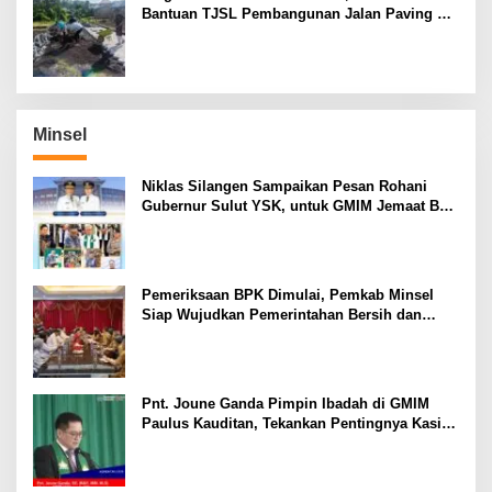
Bantuan TJSL Pembangunan Jalan Paving di
Desa Tempang Dua Minahasa
Minsel
Niklas Silangen Sampaikan Pesan Rohani
Gubernur Sulut YSK, untuk GMIM Jemaat Bait
El Ritey di Usia 191 Tahun
Pemeriksaan BPK Dimulai, Pemkab Minsel
Siap Wujudkan Pemerintahan Bersih dan
Transparan
Pnt. Joune Ganda Pimpin Ibadah di GMIM
Paulus Kauditan, Tekankan Pentingnya Kasih
sebagai Fondasi Utama