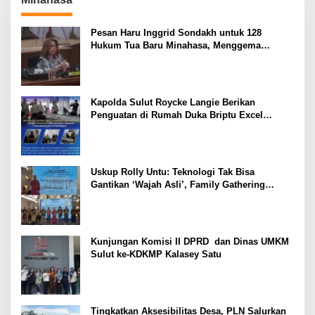
Pesan Haru Inggrid Sondakh untuk 128
Hukum Tua Baru Minahasa, Menggema
Semangat Sang Ayah
Kapolda Sulut Roycke Langie Berikan
Penguatan di Rumah Duka Briptu Excel
Mamuli, Selamat Jalan Satria Bhayangkara
Uskup Rolly Untu: Teknologi Tak Bisa
Gantikan ‘Wajah Asli’, Family Gathering
Komsos Manado Mampu Pererat Sinodalitas
Kunjungan Komisi II DPRD dan Dinas UMKM
Sulut ke-KDKMP Kalasey Satu
Tingkatkan Aksesibilitas Desa, PLN Salurkan