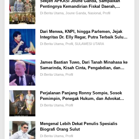
Sekjen APKASI Joune Ganda, Sampaikan
Pentingnya Kemandirian Fiskal Daerah,
Dihadapan Pimpinan DPR-RI
Di Berita Utama, Joune Ganda, Nasional, Profil
Dari Menwa, KNPI, hingga Parlemen, Jejak
Integritas Dr. Elly Regar, Putra Terbaik Suluun
yang Disegani Lintas Generasi
Di Berita Utama, Profil, SULAWESI UTARA
James Bastian Tuwo, Dari Tanah Minahasa ke
Samarinda, Kisah Cinta, Pengabdian, dan
Kesuksesan
Di Berita Utama, Profil
Perjalanan Panjang Ronny Sompie, Sosok
Pemimpin, Penegak Hukum, dan Advokat
Keadilan
Di Berita Utama, Profil
Mengenal Lebih Dekat Penulis Spesialis
Biografi Orang Sulut
Di Berita Utama, Profil