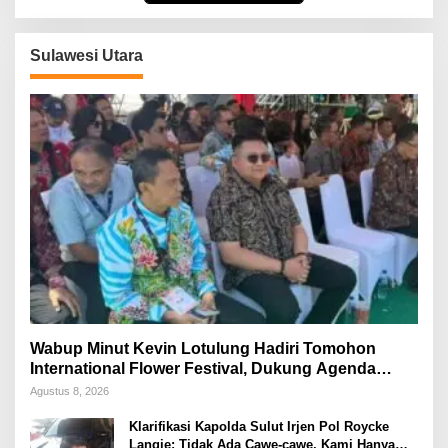
Sulawesi Utara
Wabup Minut Kevin Lotulung Hadiri Tomohon
International Flower Festival, Dukung Agenda
Pariwisata Nasional
Agustus 8, 2026
Klarifikasi Kapolda Sulut Irjen Pol Roycke
Langie: Tidak Ada Cawe-cawe, Kami Hanya