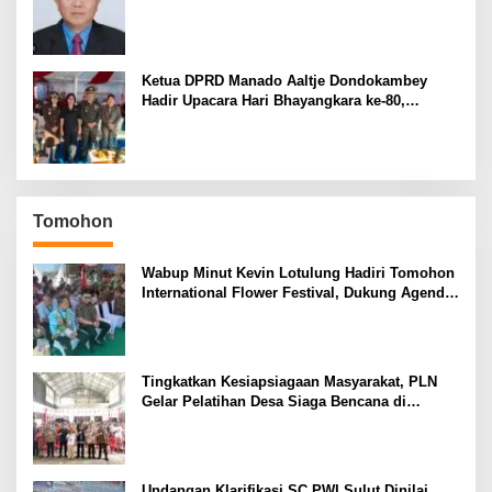
Pemilihan Rektor Unsrat
Ketua DPRD Manado Aaltje Dondokambey
Hadir Upacara Hari Bhayangkara ke-80,
Tegaskan Komitmen Jaga Kondusifitas Kota
Manado
Tomohon
Wabup Minut Kevin Lotulung Hadiri Tomohon
International Flower Festival, Dukung Agenda
Pariwisata Nasional
Tingkatkan Kesiapsiagaan Masyarakat, PLN
Gelar Pelatihan Desa Siaga Bencana di
Kinilow Tomohon
Undangan Klarifikasi SC PWI Sulut Dinilai