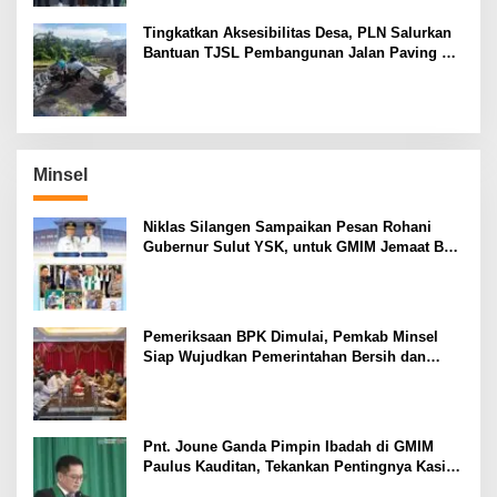
Tingkatkan Aksesibilitas Desa, PLN Salurkan
Bantuan TJSL Pembangunan Jalan Paving di
Desa Tempang Dua Minahasa
Minsel
Niklas Silangen Sampaikan Pesan Rohani
Gubernur Sulut YSK, untuk GMIM Jemaat Bait
El Ritey di Usia 191 Tahun
Pemeriksaan BPK Dimulai, Pemkab Minsel
Siap Wujudkan Pemerintahan Bersih dan
Transparan
Pnt. Joune Ganda Pimpin Ibadah di GMIM
Paulus Kauditan, Tekankan Pentingnya Kasih
sebagai Fondasi Utama