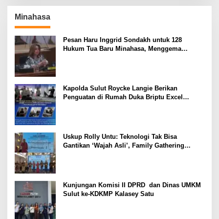
Minahasa
Pesan Haru Inggrid Sondakh untuk 128
Hukum Tua Baru Minahasa, Menggema
Semangat Sang Ayah
Kapolda Sulut Roycke Langie Berikan
Penguatan di Rumah Duka Briptu Excel
Mamuli, Selamat Jalan Satria Bhayangkara
Uskup Rolly Untu: Teknologi Tak Bisa
Gantikan ‘Wajah Asli’, Family Gathering
Komsos Manado Mampu Pererat Sinodalitas
Kunjungan Komisi II DPRD dan Dinas UMKM
Sulut ke-KDKMP Kalasey Satu