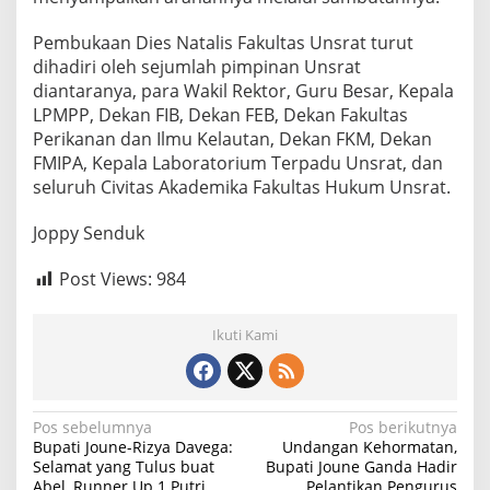
Pembukaan Dies Natalis Fakultas Unsrat turut
dihadiri oleh sejumlah pimpinan Unsrat
diantaranya, para Wakil Rektor, Guru Besar, Kepala
LPMPP, Dekan FIB, Dekan FEB, Dekan Fakultas
Perikanan dan Ilmu Kelautan, Dekan FKM, Dekan
FMIPA, Kepala Laboratorium Terpadu Unsrat, dan
seluruh Civitas Akademika Fakultas Hukum Unsrat.
Joppy Senduk
Post Views:
984
Ikuti Kami
Navigasi
Pos sebelumnya
Pos berikutnya
Bupati Joune-Rizya Davega:
Undangan Kehormatan,
pos
Selamat yang Tulus buat
Bupati Joune Ganda Hadir
Abel, Runner Up 1 Putri
Pelantikan Pengurus