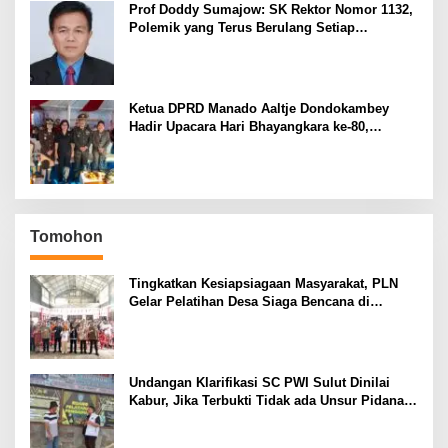
Prof Doddy Sumajow: SK Rektor Nomor 1132,
Polemik yang Terus Berulang Setiap
Pemilihan Rektor Unsrat
Ketua DPRD Manado Aaltje Dondokambey
Hadir Upacara Hari Bhayangkara ke-80,
Tegaskan Komitmen Jaga Kondusifitas Kota
Manado
Tomohon
Tingkatkan Kesiapsiagaan Masyarakat, PLN
Gelar Pelatihan Desa Siaga Bencana di
Kinilow Tomohon
Undangan Klarifikasi SC PWI Sulut Dinilai
Kabur, Jika Terbukti Tidak ada Unsur Pidana
Pelapor dapat Dianggap Mencemarkan Nama
Baik