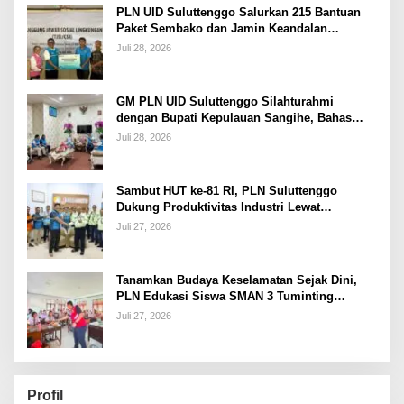
PLN UID Suluttenggo Salurkan 215 Bantuan
Paket Sembako dan Jamin Keandalan
Kelistrikan Pasca Bencana di Tamako
Juli 28, 2026
GM PLN UID Suluttenggo Silahturahmi
dengan Bupati Kepulauan Sangihe, Bahas
Keandalan Sistem Kelistrikan hingga
Juli 28, 2026
Pemulihan Pascabencana Tamako
Sambut HUT ke-81 RI, PLN Suluttenggo
Dukung Produktivitas Industri Lewat
Penambahan Daya PT J Resources Bolaang
Juli 27, 2026
Mongondow
Tanamkan Budaya Keselamatan Sejak Dini,
PLN Edukasi Siswa SMAN 3 Tuminting
Manado Soal Bahaya Listrik
Juli 27, 2026
Profil