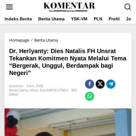
Lewati
ke
konten
Indeks Berita
Berita Utama
YSK-VM
PLN
Profil
Jou
Dr.
Homepage
/
Berita Utama
Herlyanty:
Dr. Herlyanty: Dies Natalis FH Unsrat
Dies
Natalis
Tekankan Komitmen Nyata Melalui Tema
FH
“Bergerak, Unggul, Berdampak bagi
Unsrat
Negeri”
Tekankan
Komitmen
Nyata
Komentar
Juli 4, 2026
Melalui
Berita Utama
,
Minut
,
SULAWESI UTARA
984
Tema
Dilihat
"Bergerak,
Unggul,
Berdampak
bagi
Negeri"