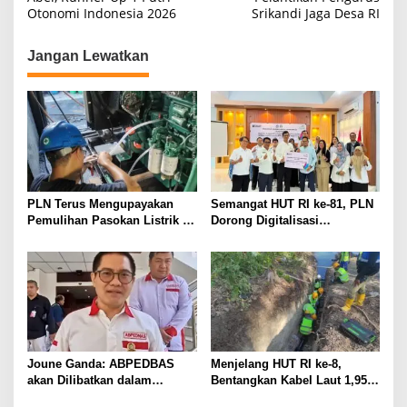
Otonomi Indonesia 2026
Srikandi Jaga Desa RI
Jangan Lewatkan
PLN Terus Mengupayakan
Semangat HUT RI ke-81, PLN
Pemulihan Pasokan Listrik di
Dorong Digitalisasi
Pulau Bunaken
Pendidikan di SMP Negeri 1
Palu Lewat Program TJSL
Joune Ganda: ABPEDBAS
Menjelang HUT RI ke-8,
akan Dilibatkan dalam
Bentangkan Kabel Laut 1,95
Pengawasan Pilhut Minut
KMS, PLN Nyalakan Listrik