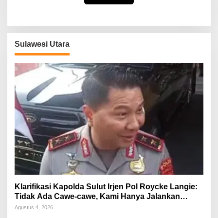
Sulawesi Utara
Klarifikasi Kapolda Sulut Irjen Pol Roycke Langie:
Tidak Ada Cawe-cawe, Kami Hanya Jalankan
Perintah Undang-Undang
Agustus 4, 2026