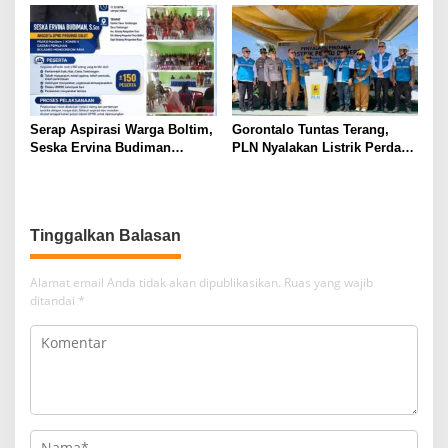
2026
Perdana di Pulau Dudepo dan
Tuntaskan 100 Persen Rasio
Desa Berlistrik Provinsi
Gorontalo
Serap Aspirasi Warga Boltim,
Gorontalo Tuntas Terang,
Seska Ervina Budiman
PLN Nyalakan Listrik Perdana
Perjuangkan IPR, Perbaikan
di Pulau Dudepo, Rasio Desa
Jalan hingga Penguatan
Berlistrik Provinsi Gorontalo
UMKM
Capai 100 Persen
Tinggalkan Balasan
Alamat email Anda tidak akan dipublikasikan.
Ruas yang wajib
ditandai
*