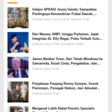
Sekjen APKASI Joune Ganda, Sampaikan
Pentingnya Kemandirian Fiskal Daerah,
Dihadapan Pimpinan DPR-RI
Di Berita Utama, Joune Ganda, Nasional, Profil
Dari Menwa, KNPI, hingga Parlemen, Jejak
Integritas Dr. Elly Regar, Putra Terbaik Suluun
yang Disegani Lintas Generasi
Di Berita Utama, Profil, SULAWESI UTARA
James Bastian Tuwo, Dari Tanah Minahasa ke
Samarinda, Kisah Cinta, Pengabdian, dan
Kesuksesan
Di Berita Utama, Profil
Perjalanan Panjang Ronny Sompie, Sosok
Pemimpin, Penegak Hukum, dan Advokat
Keadilan
Di Berita Utama, Profil
Mengenal Lebih Dekat Penulis Spesialis