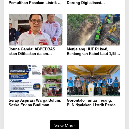
Pemulihan Pasokan Listrik di
Dorong Digitalisasi
Pulau Bunaken
Pendidikan di SMP Negeri 1
Palu Lewat Program TJSL
Joune Ganda: ABPEDBAS
Menjelang HUT RI ke-8,
akan Dilibatkan dalam
Bentangkan Kabel Laut 1,95
Pengawasan Pilhut Minut
KMS, PLN Nyalakan Listrik
2026
Perdana di Pulau Dudepo dan
Tuntaskan 100 Persen Rasio
Desa Berlistrik Provinsi
Gorontalo
Serap Aspirasi Warga Boltim,
Gorontalo Tuntas Terang,
Seska Ervina Budiman
PLN Nyalakan Listrik Perdana
Perjuangkan IPR, Perbaikan
di Pulau Dudepo, Rasio Desa
Jalan hingga Penguatan
Berlistrik Provinsi Gorontalo
UMKM
Capai 100 Persen
View More