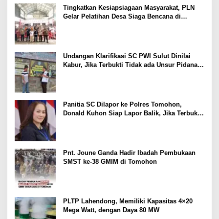
Tingkatkan Kesiapsiagaan Masyarakat, PLN
Gelar Pelatihan Desa Siaga Bencana di
Kinilow Tomohon
Undangan Klarifikasi SC PWI Sulut Dinilai
Kabur, Jika Terbukti Tidak ada Unsur Pidana
Pelapor dapat Dianggap Mencemarkan Nama
Baik
Panitia SC Dilapor ke Polres Tomohon,
Donald Kuhon Siap Lapor Balik, Jika Terbukti
Kemenangan Sintya Terancam Gugur
Pnt. Joune Ganda Hadir Ibadah Pembukaan
SMST ke-38 GMIM di Tomohon
PLTP Lahendong, Memiliki Kapasitas 4×20
Mega Watt, dengan Daya 80 MW