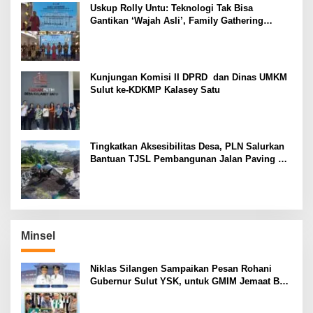
Uskup Rolly Untu: Teknologi Tak Bisa
Gantikan ‘Wajah Asli’, Family Gathering
Komsos Manado Mampu Pererat Sinodalitas
Kunjungan Komisi II DPRD dan Dinas UMKM
Sulut ke-KDKMP Kalasey Satu
Tingkatkan Aksesibilitas Desa, PLN Salurkan
Bantuan TJSL Pembangunan Jalan Paving di
Desa Tempang Dua Minahasa
Minsel
Niklas Silangen Sampaikan Pesan Rohani
Gubernur Sulut YSK, untuk GMIM Jemaat Bait
El Ritey di Usia 191 Tahun