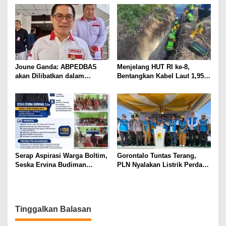
Palu Lewat Program TJSL
Joune Ganda: ABPEDBAS
Menjelang HUT RI ke-8,
akan Dilibatkan dalam
Bentangkan Kabel Laut 1,95
Pengawasan Pilhut Minut
KMS, PLN Nyalakan Listrik
2026
Perdana di Pulau Dudepo dan
Tuntaskan 100 Persen Rasio
Desa Berlistrik Provinsi
Gorontalo
Serap Aspirasi Warga Boltim,
Gorontalo Tuntas Terang,
Seska Ervina Budiman
PLN Nyalakan Listrik Perdana
Perjuangkan IPR, Perbaikan
di Pulau Dudepo, Rasio Desa
Jalan hingga Penguatan
Berlistrik Provinsi Gorontalo
UMKM
Capai 100 Persen
Tinggalkan Balasan