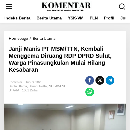
Lewati
ke
konten
Indeks Berita
Berita Utama
YSK-VM
PLN
Profil
Jou
Janji
Homepage
/
Berita Utama
Manis
Janji Manis PT MSM/TTN, Kembali
PT
MSM/TTN,
Menggema Diruang RDP DPRD Sulut,
Kembali
Warga Pinasungkulan Mulai Hilang
Menggema
Kesabaran
Diruang
RDP
DPRD
Komentar
Juni 3, 2026
Sulut,
Berita Utama
,
Bitung
,
Politik
,
SULAWESI
Warga
UTARA
1081 Dilihat
Pinasungkulan
Mulai
Hilang
Kesabaran