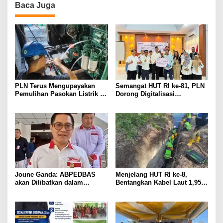
Baca Juga
PLN Terus Mengupayakan
Semangat HUT RI ke-81, PLN
Pemulihan Pasokan Listrik di
Dorong Digitalisasi
Pulau Bunaken
Pendidikan di SMP Negeri 1
Palu Lewat Program TJSL
Joune Ganda: ABPEDBAS
Menjelang HUT RI ke-8,
akan Dilibatkan dalam
Bentangkan Kabel Laut 1,95
Pengawasan Pilhut Minut
KMS, PLN Nyalakan Listrik
2026
Perdana di Pulau Dudepo dan
Tuntaskan 100 Persen Rasio
Desa Berlistrik Provinsi
Gorontalo