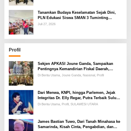
Tanamkan Budaya Keselamatan Sejak Dini,
PLN Edukasi Siswa SMAN 3 Tuminting
Manado Soal Bahaya Listrik
Juli 27, 2026
Profil
Sekjen APKASI Joune Ganda, Sampaikan
Pentingnya Kemandirian Fiskal Daerah,
Dihadapan Pimpinan DPR-RI
Di Berita Utama, Joune Ganda, Nasional, Profil
Dari Menwa, KNPI, hingga Parlemen, Jejak
Integritas Dr. Elly Regar, Putra Terbaik Suluun
yang Disegani Lintas Generasi
Di Berita Utama, Profil, SULAWESI UTARA
James Bastian Tuwo, Dari Tanah Minahasa ke
Samarinda, Kisah Cinta, Pengabdian, dan