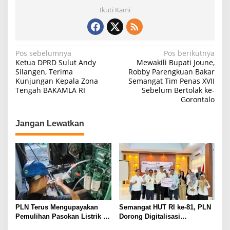
Ikuti Kami
Navigasi
Pos sebelumnya
Pos berikutnya
Ketua DPRD Sulut Andy
Mewakili Bupati Joune,
pos
Silangen, Terima
Robby Parengkuan Bakar
Kunjungan Kepala Zona
Semangat Tim Penas XVII
Tengah BAKAMLA RI
Sebelum Bertolak ke-
Gorontalo
Jangan Lewatkan
PLN Terus Mengupayakan
Semangat HUT RI ke-81, PLN
Pemulihan Pasokan Listrik di
Dorong Digitalisasi
Pulau Bunaken
Pendidikan di SMP Negeri 1