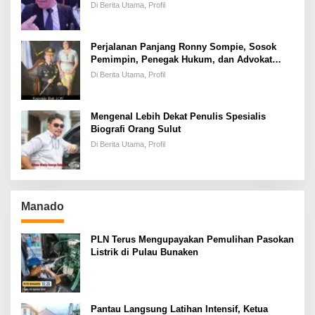
Kesuksesan
Di Berita Utama, Profil
Perjalanan Panjang Ronny Sompie, Sosok
Pemimpin, Penegak Hukum, dan Advokat
Keadilan
Di Berita Utama, Profil
Mengenal Lebih Dekat Penulis Spesialis
Biografi Orang Sulut
Di Berita Utama, Profil
Manado
PLN Terus Mengupayakan Pemulihan Pasokan
Listrik di Pulau Bunaken
Pantau Langsung Latihan Intensif, Ketua