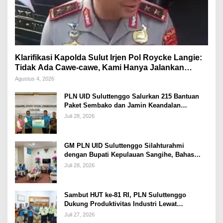
Klarifikasi Kapolda Sulut Irjen Pol Roycke Langie:
Tidak Ada Cawe-cawe, Kami Hanya Jalankan
Perintah Undang-Undang
Agustus 4, 2026
PLN UID Suluttenggo Salurkan 215 Bantuan
Paket Sembako dan Jamin Keandalan
Kelistrikan Pasca Bencana di Tamako
Juli 28, 2026
GM PLN UID Suluttenggo Silahturahmi
dengan Bupati Kepulauan Sangihe, Bahas
Keandalan Sistem Kelistrikan hingga
Juli 28, 2026
Pemulihan Pascabencana Tamako
Sambut HUT ke-81 RI, PLN Suluttenggo
Dukung Produktivitas Industri Lewat
Penambahan Daya PT J Resources Bolaang
Juli 27, 2026
Mongondow