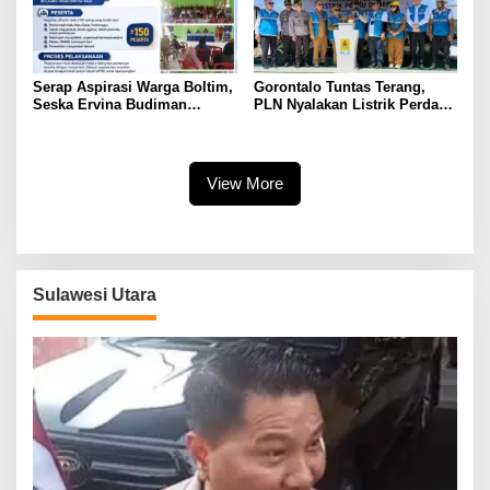
Serap Aspirasi Warga Boltim,
Gorontalo Tuntas Terang,
Seska Ervina Budiman
PLN Nyalakan Listrik Perdana
Perjuangkan IPR, Perbaikan
di Pulau Dudepo, Rasio Desa
Jalan hingga Penguatan
Berlistrik Provinsi Gorontalo
UMKM
Capai 100 Persen
View More
Sulawesi Utara