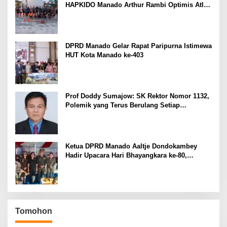
HAPKIDO Manado Arthur Rambi Optimis Atlet
Cetak Prestasi di Kejurnas Bandar Lampung
DPRD Manado Gelar Rapat Paripurna Istimewa
HUT Kota Manado ke-403
Prof Doddy Sumajow: SK Rektor Nomor 1132,
Polemik yang Terus Berulang Setiap
Pemilihan Rektor Unsrat
Ketua DPRD Manado Aaltje Dondokambey
Hadir Upacara Hari Bhayangkara ke-80,
Tegaskan Komitmen Jaga Kondusifitas Kota
Manado
Tomohon