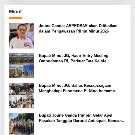
Minut
Joune Ganda: ABPEDBAS akan Dilibatkan
dalam Pengawasan Pilhut Minut 2026
Bupati Minut JG, Hadir Entry Meeting
Ombudsman RI, Perkuat Tata Kelola
Pelayanan Publik
Bupati Minut JG, Bahas Kesiapsiagaan
Menghadapi Fenomena El Nino bersama
Danlanud Sam Ratulangi dan Jajaran
Bupati Joune Ganda Pimpin Gelar Apel
Pasukan Tanggap Darurat Antisipasi Bencana
El Nino