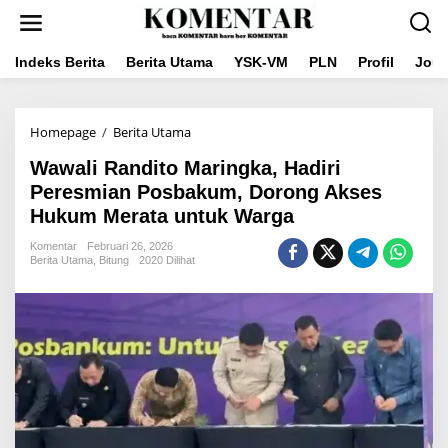
Lewati
ke
konten
Indeks Berita
Berita Utama
YSK-VM
PLN
Profil
Jou
Wawali
Homepage
/
Berita Utama
Randito
Wawali Randito Maringka, Hadiri
Maringka,
Hadiri
Peresmian Posbakum, Dorong Akses
Peresmian
Hukum Merata untuk Warga
Posbakum,
Dorong
Komentar
Februari 26, 2026
Akses
Berita Utama
,
Bitung
2020 Dilihat
Hukum
Merata
untuk
Warga