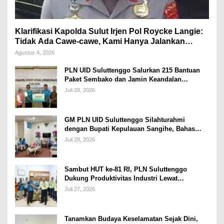
Klarifikasi Kapolda Sulut Irjen Pol Roycke Langie:
Tidak Ada Cawe-cawe, Kami Hanya Jalankan
Perintah Undang-Undang
Agustus 4, 2026
PLN UID Suluttenggo Salurkan 215 Bantuan
Paket Sembako dan Jamin Keandalan
Kelistrikan Pasca Bencana di Tamako
Juli 28, 2026
GM PLN UID Suluttenggo Silahturahmi
dengan Bupati Kepulauan Sangihe, Bahas
Keandalan Sistem Kelistrikan hingga
Juli 28, 2026
Pemulihan Pascabencana Tamako
Sambut HUT ke-81 RI, PLN Suluttenggo
Dukung Produktivitas Industri Lewat
Penambahan Daya PT J Resources Bolaang
Juli 27, 2026
Mongondow
Tanamkan Budaya Keselamatan Sejak Dini,