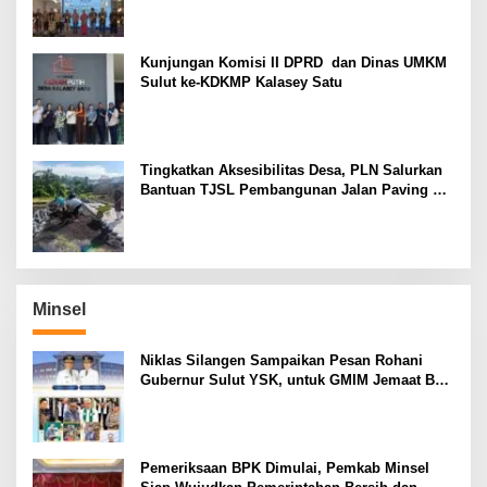
Kunjungan Komisi II DPRD dan Dinas UMKM
Sulut ke-KDKMP Kalasey Satu
Tingkatkan Aksesibilitas Desa, PLN Salurkan
Bantuan TJSL Pembangunan Jalan Paving di
Desa Tempang Dua Minahasa
Minsel
Niklas Silangen Sampaikan Pesan Rohani
Gubernur Sulut YSK, untuk GMIM Jemaat Bait
El Ritey di Usia 191 Tahun
Pemeriksaan BPK Dimulai, Pemkab Minsel