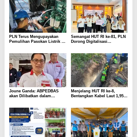
PLN Terus Mengupayakan
Semangat HUT RI ke-81, PLN
Pemulihan Pasokan Listrik di
Dorong Digitalisasi
Pulau Bunaken
Pendidikan di SMP Negeri 1
Palu Lewat Program TJSL
Joune Ganda: ABPEDBAS
Menjelang HUT RI ke-8,
akan Dilibatkan dalam
Bentangkan Kabel Laut 1,95
Pengawasan Pilhut Minut
KMS, PLN Nyalakan Listrik
2026
Perdana di Pulau Dudepo dan
Tuntaskan 100 Persen Rasio
Desa Berlistrik Provinsi
Gorontalo