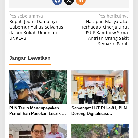
Navigasi
Pos sebelumnya
Pos berikutnya
Bupati Joune Dampingi
Harapan Masyarakat
pos
Gubernur Yulius Selvanus
Terhadap Kinerja Dirut
dalam Kuliah Umum di
RSUP Kandouw Sirna,
UNKLAB
Antrian Orang Sakit
Semakin Parah
Jangan Lewatkan
PLN Terus Mengupayakan
Semangat HUT RI ke-81, PLN
Pemulihan Pasokan Listrik di
Dorong Digitalisasi
Pulau Bunaken
Pendidikan di SMP Negeri 1
Palu Lewat Program TJSL