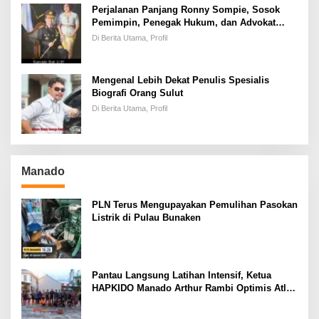
Perjalanan Panjang Ronny Sompie, Sosok
Pemimpin, Penegak Hukum, dan Advokat
Keadilan
Di Berita Utama, Profil
Mengenal Lebih Dekat Penulis Spesialis
Biografi Orang Sulut
Di Berita Utama, Profil
Manado
PLN Terus Mengupayakan Pemulihan Pasokan
Listrik di Pulau Bunaken
Pantau Langsung Latihan Intensif, Ketua
HAPKIDO Manado Arthur Rambi Optimis Atlet
Cetak Prestasi di Kejurnas Bandar Lampung