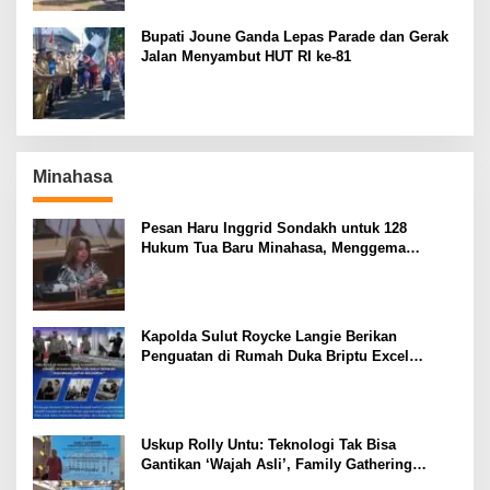
Bupati Joune Ganda Lepas Parade dan Gerak
Jalan Menyambut HUT RI ke-81
Minahasa
Pesan Haru Inggrid Sondakh untuk 128
Hukum Tua Baru Minahasa, Menggema
Semangat Sang Ayah
Kapolda Sulut Roycke Langie Berikan
Penguatan di Rumah Duka Briptu Excel
Mamuli, Selamat Jalan Satria Bhayangkara
Uskup Rolly Untu: Teknologi Tak Bisa
Gantikan ‘Wajah Asli’, Family Gathering
Komsos Manado Mampu Pererat Sinodalitas