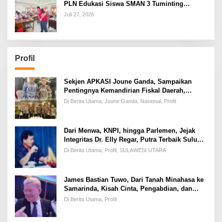
PLN Edukasi Siswa SMAN 3 Tuminting
Manado Soal Bahaya Listrik
Juli 27, 2026
Profil
Sekjen APKASI Joune Ganda, Sampaikan
Pentingnya Kemandirian Fiskal Daerah,
Dihadapan Pimpinan DPR-RI
Di Berita Utama, Joune Ganda, Nasional, Profil
Dari Menwa, KNPI, hingga Parlemen, Jejak
Integritas Dr. Elly Regar, Putra Terbaik Suluun
yang Disegani Lintas Generasi
Di Berita Utama, Profil, SULAWESI UTARA
James Bastian Tuwo, Dari Tanah Minahasa ke
Samarinda, Kisah Cinta, Pengabdian, dan
Kesuksesan
Di Berita Utama, Profil