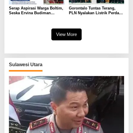
Serap Aspirasi Warga Boltim,
Gorontalo Tuntas Terang,
Seska Ervina Budiman
PLN Nyalakan Listrik Perdana
Perjuangkan IPR, Perbaikan
di Pulau Dudepo, Rasio Desa
Jalan hingga Penguatan
Berlistrik Provinsi Gorontalo
UMKM
Capai 100 Persen
View More
Sulawesi Utara