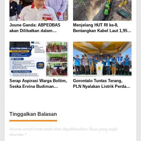
Joune Ganda: ABPEDBAS
Menjelang HUT RI ke-8,
akan Dilibatkan dalam
Bentangkan Kabel Laut 1,95
Pengawasan Pilhut Minut
KMS, PLN Nyalakan Listrik
2026
Perdana di Pulau Dudepo dan
Tuntaskan 100 Persen Rasio
Desa Berlistrik Provinsi
Gorontalo
Serap Aspirasi Warga Boltim,
Gorontalo Tuntas Terang,
Seska Ervina Budiman
PLN Nyalakan Listrik Perdana
Perjuangkan IPR, Perbaikan
di Pulau Dudepo, Rasio Desa
Jalan hingga Penguatan
Berlistrik Provinsi Gorontalo
UMKM
Capai 100 Persen
Tinggalkan Balasan
Alamat email Anda tidak akan dipublikasikan.
Ruas yang wajib
ditandai
*