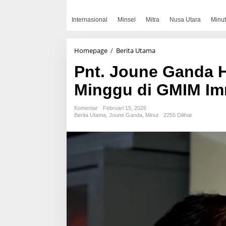
Internasional
Minsel
Mitra
Nusa Utara
Minut
Pnt.
Homepage
/
Berita Utama
Joune
Pnt. Joune Ganda H
Ganda
Hadir
Minggu di GMIM I
dalam
Ibadah
Minggu
Komentar
Februari 15, 2026
di
Berita Utama
,
Joune Ganda
,
Minut
2255 Dilihat
GMIM
Immanuel
Kaima