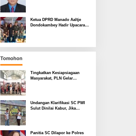
yang Terus Berulang Setiap
Pemilihan Rektor Unsrat
Ketua DPRD Manado Aaltje
Dondokambey Hadir Upacara
Hari Bhayangkara ke-80,
Tegaskan Komitmen Jaga
Kondusifitas Kota Manado
Tomohon
Tingkatkan Kesiapsiagaan
Masyarakat, PLN Gelar
Pelatihan Desa Siaga Bencana
di Kinilow Tomohon
Undangan Klarifikasi SC PWI
Sulut Dinilai Kabur, Jika
Terbukti Tidak ada Unsur
Pidana Pelapor dapat Dianggap
Mencemarkan Nama Baik
Panitia SC Dilapor ke Polres