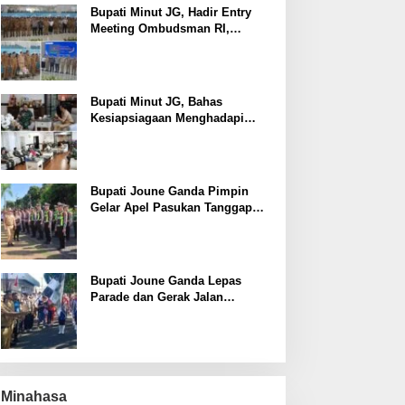
Bupati Minut JG, Hadir Entry
Meeting Ombudsman RI,
Perkuat Tata Kelola Pelayanan
Publik
Bupati Minut JG, Bahas
Kesiapsiagaan Menghadapi
Fenomena El Nino bersama
Danlanud Sam Ratulangi dan
Jajaran
Bupati Joune Ganda Pimpin
Gelar Apel Pasukan Tanggap
Darurat Antisipasi Bencana El
Nino
Bupati Joune Ganda Lepas
Parade dan Gerak Jalan
Menyambut HUT RI ke-81
Minahasa