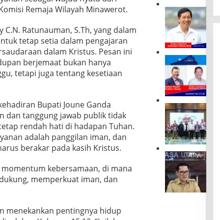
n
Komisi Remaja Wilayah Minawerot.
D
i
a
l
ry C.N. Ratunauman, S.Th, yang dalam
r
a
i
tuk tetap setia dalam pengajaran
i
M
rsaudaraan dalam Kristus. Pesan ini
A
a
R
b
dupan berjemaat bukan hanya
n
U
a
u, tetapi juga tentang kesetiaan
a
P
i
d
S
,
o
B
A
k
kehadiran Bupati Joune Ganda
S
T
D
e
G
M
 dan tanggung jawab publik tidak
u
B
B
B
etap rendah hati di hadapan Tuhan.
k
a
e
e
u
n
yanan adalah panggilan iman, dan
r
r
n
k
arus berakar pada kasih Kristus.
a
m
g
S
J
k
a
P
u
o
h
s
di momentum kebersamaan, di mana
e
l
u
i
a
endukung, memperkuat iman, dan
l
u
n
r
l
a
t
e
,
a
k
G
G
G
h
u
o
a
an menekankan pentingnya hidup
S
d
U
,
n
V
i