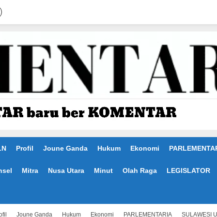
LN
Profil
Joune Ganda
Hukum
Ekonomi
PARLEMENTA
nsel
Mitra
Nusa Utara
Minut
Olah Raga
LEGISLATOR
fil
Joune Ganda
Hukum
Ekonomi
PARLEMENTARIA
SULAWESI 