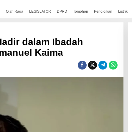
Olah Raga
LEGISLATOR
DPRD
Tomohon
Pendidikan
Listrik
adir dalam Ibadah
mmanuel Kaima