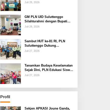
dan Jamin Keandalan
Juli 28, 2026
Kelistrikan Pasca Bencana di
Tamako
GM PLN UID Suluttenggo
Silahturahmi dengan Bupati
Kepulauan Sangihe, Bahas
Juli 28, 2026
Keandalan Sistem Kelistrikan
hingga Pemulihan
Pascabencana Tamako
Sambut HUT ke-81 RI, PLN
Suluttenggo Dukung
Produktivitas Industri Lewat
Juli 27, 2026
Penambahan Daya PT J
Resources Bolaang Mongondow
Tanamkan Budaya Keselamatan
Sejak Dini, PLN Edukasi Siswa
SMAN 3 Tuminting Manado Soal
Juli 27, 2026
Bahaya Listrik
Profil
Sekjen APKASI Joune Ganda,