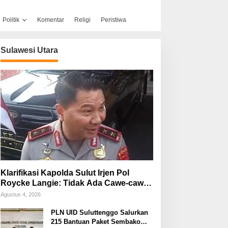
Politik
Komentar
Religi
Peristiwa
Sulawesi Utara
Klarifikasi Kapolda Sulut Irjen Pol
Roycke Langie: Tidak Ada Cawe-cawe,
Kami Hanya Jalankan Perintah
Agustus 4, 2026
Undang-Undang
PLN UID Suluttenggo Salurkan
215 Bantuan Paket Sembako