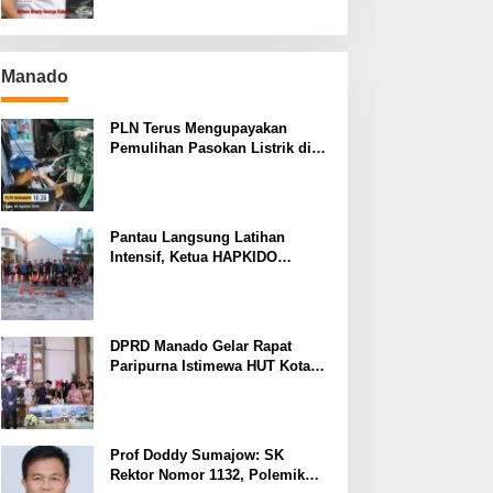
Manado
PLN Terus Mengupayakan
Pemulihan Pasokan Listrik di
Pulau Bunaken
Pantau Langsung Latihan
Intensif, Ketua HAPKIDO
Manado Arthur Rambi Optimis
Atlet Cetak Prestasi di Kejurnas
Bandar Lampung
DPRD Manado Gelar Rapat
Paripurna Istimewa HUT Kota
Manado ke-403
Prof Doddy Sumajow: SK
Rektor Nomor 1132, Polemik