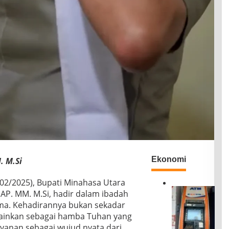
Ekonomi
. M.Si
2/2025), Bupati Minahasa Utara
B
MAP. MM. M.Si, hadir dalam ibadah
R
ma. Kehadirannya bukan sekadar
I
ainkan sebagai hamba Tuhan yang
D
ayanan sebagai wujud nyata dari
i