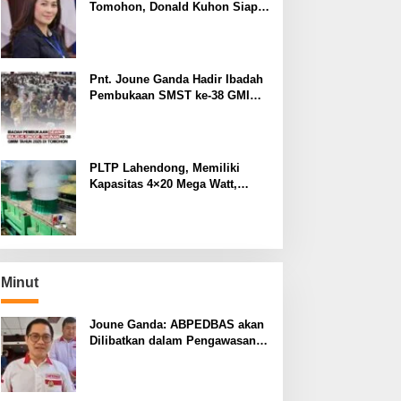
Tomohon, Donald Kuhon Siap
Lapor Balik, Jika Terbukti
Kemenangan Sintya Terancam
Gugur
Pnt. Joune Ganda Hadir Ibadah
Pembukaan SMST ke-38 GMIM
di Tomohon
PLTP Lahendong, Memiliki
Kapasitas 4×20 Mega Watt,
dengan Daya 80 MW
Minut
Joune Ganda: ABPEDBAS akan
Dilibatkan dalam Pengawasan
Pilhut Minut 2026