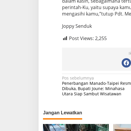
dalam kasih, sebagaimana tertu
perintah-Ku, yaitu supaya kamu
mengasihi kamu,”tutup Pdt. Me
Joppy Senduk
Post Views:
2,255
I
Navigasi
Pos sebelumnya
Penerbangan Manado-Taipei Resm
pos
Dibuka, Bupati Joune: Minahasa
Utara Siap Sambut Wisatawan
Jangan Lewatkan