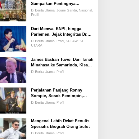
Sampaikan Pentingnya
Kemandirian Fiskal Daerah,
Di Berita Utama, Joune Ganda, Nasional,
Dihadapan Pimpinan DPR-RI
Profil
Dari Menwa, KNPI, hingga
Parlemen, Jejak Integritas Dr.
Elly Regar, Putra Terbaik
Di Berita Utama, Profil, SULAWESI
Suluun yang Disegani Lintas
UTARA
Generasi
James Bastian Tuwo, Dari Tanah
Minahasa ke Samarinda, Kisah
Cinta, Pengabdian, dan
Di Berita Utama, Profil
Kesuksesan
Perjalanan Panjang Ronny
Sompie, Sosok Pemimpin,
Penegak Hukum, dan Advokat
Di Berita Utama, Profil
Keadilan
Mengenal Lebih Dekat Penulis
Spesialis Biografi Orang Sulut
Di Berita Utama, Profil