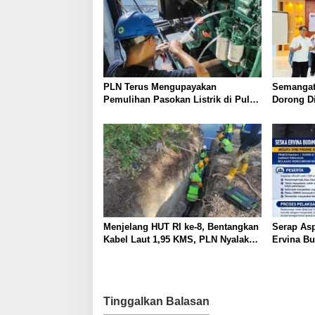
PLN Terus Mengupayakan
Semangat
Pemulihan Pasokan Listrik di Pulau
Dorong Di
Bunaken
SMP Nege
TJSL
Menjelang HUT RI ke-8, Bentangkan
Serap Asp
Kabel Laut 1,95 KMS, PLN Nyalakan
Ervina B
Listrik Perdana di Pulau Dudepo
Perbaikan
dan Tuntaskan 100 Persen Rasio
UMKM
Desa Berlistrik Provinsi Gorontalo
Tinggalkan Balasan