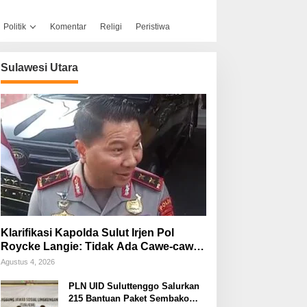
Politik
Komentar
Religi
Peristiwa
Sulawesi Utara
Klarifikasi Kapolda Sulut Irjen Pol
Roycke Langie: Tidak Ada Cawe-cawe,
Kami Hanya Jalankan Perintah
Agustus 4, 2026
Undang-Undang
PLN UID Suluttenggo Salurkan
215 Bantuan Paket Sembako