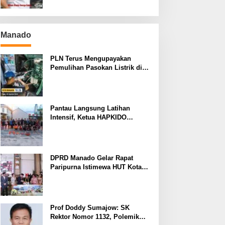
Manado
PLN Terus Mengupayakan
Pemulihan Pasokan Listrik di
Pulau Bunaken
Pantau Langsung Latihan
Intensif, Ketua HAPKIDO
Manado Arthur Rambi Optimis
Atlet Cetak Prestasi di Kejurnas
Bandar Lampung
DPRD Manado Gelar Rapat
Paripurna Istimewa HUT Kota
Manado ke-403
Prof Doddy Sumajow: SK
Rektor Nomor 1132, Polemik