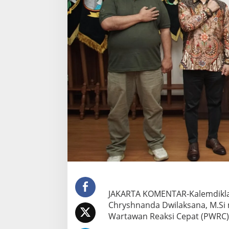
‎JAKARTA KOMENTAR-Kalemdiklat
Chryshnanda Dwіlаkѕаnа, M.Sі 
Wartawan Rеаkѕі Cepat (PWRC)