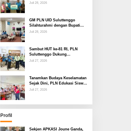
dan Jamin Keandalan
Juli 28, 2026
Kelistrikan Pasca Bencana di
Tamako
GM PLN UID Suluttenggo
Silahturahmi dengan Bupati
Kepulauan Sangihe, Bahas
Juli 28, 2026
Keandalan Sistem Kelistrikan
hingga Pemulihan
Pascabencana Tamako
Sambut HUT ke-81 RI, PLN
Suluttenggo Dukung
Produktivitas Industri Lewat
Juli 27, 2026
Penambahan Daya PT J
Resources Bolaang Mongondow
Tanamkan Budaya Keselamatan
Sejak Dini, PLN Edukasi Siswa
SMAN 3 Tuminting Manado Soal
Juli 27, 2026
Bahaya Listrik
Profil
Sekjen APKASI Joune Ganda,