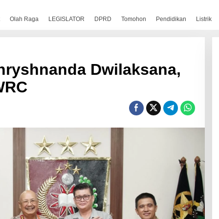
Olah Raga
LEGISLATOR
DPRD
Tomohon
Pendidikan
Listrik
Chryshnanda Dwіlаkѕаnа,
PWRC