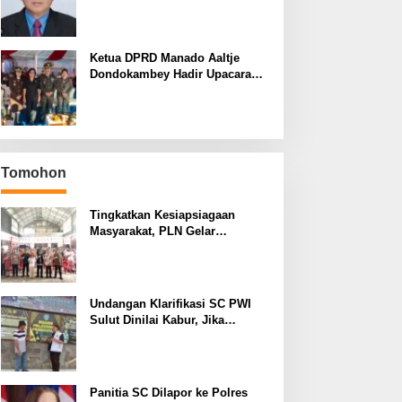
yang Terus Berulang Setiap
Pemilihan Rektor Unsrat
Ketua DPRD Manado Aaltje
Dondokambey Hadir Upacara
Hari Bhayangkara ke-80,
Tegaskan Komitmen Jaga
Kondusifitas Kota Manado
Tomohon
Tingkatkan Kesiapsiagaan
Masyarakat, PLN Gelar
Pelatihan Desa Siaga Bencana
di Kinilow Tomohon
Undangan Klarifikasi SC PWI
Sulut Dinilai Kabur, Jika
Terbukti Tidak ada Unsur
Pidana Pelapor dapat Dianggap
Mencemarkan Nama Baik
Panitia SC Dilapor ke Polres