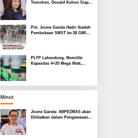
Tomohon, Donald Kuhon Siap
Lapor Balik, Jika Terbukti
Kemenangan Sintya Terancam
Gugur
Pnt. Joune Ganda Hadir Ibadah
Pembukaan SMST ke-38 GMIM
di Tomohon
PLTP Lahendong, Memiliki
Kapasitas 4×20 Mega Watt,
dengan Daya 80 MW
Minut
Joune Ganda: ABPEDBAS akan
Dilibatkan dalam Pengawasan
Pilhut Minut 2026