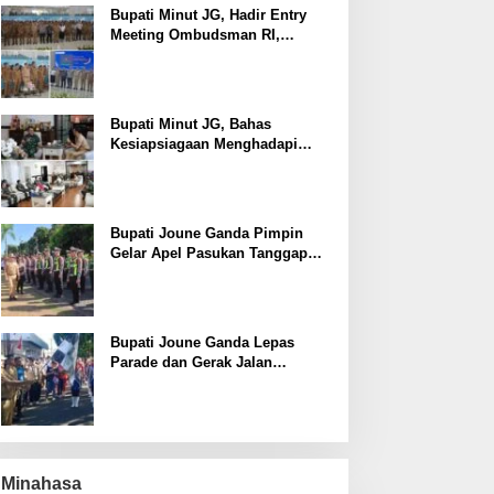
Bupati Minut JG, Hadir Entry
Meeting Ombudsman RI,
Perkuat Tata Kelola Pelayanan
Publik
Bupati Minut JG, Bahas
Kesiapsiagaan Menghadapi
Fenomena El Nino bersama
Danlanud Sam Ratulangi dan
Jajaran
Bupati Joune Ganda Pimpin
Gelar Apel Pasukan Tanggap
Darurat Antisipasi Bencana El
Nino
Bupati Joune Ganda Lepas
Parade dan Gerak Jalan
Menyambut HUT RI ke-81
Minahasa