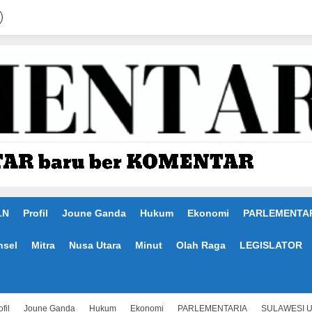
LN
Profil
Joune Ganda
Hukum
Ekonomi
PARLEMENTA
nsel
Mitra
Nusa Utara
Minut
Olah Raga
LEGISLATOR
fil
Joune Ganda
Hukum
Ekonomi
PARLEMENTARIA
SULAWESI 