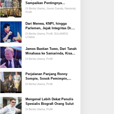
Sampaikan Pentingnya
Kemandirian Fiskal Daerah,
Di Berita Utama, Joune Ganda, Nasional,
Dihadapan Pimpinan DPR-RI
Profil
Dari Menwa, KNPI, hingga
Parlemen, Jejak Integritas Dr.
Elly Regar, Putra Terbaik
Di Berita Utama, Profil, SULAWESI
Suluun yang Disegani Lintas
UTARA
Generasi
James Bastian Tuwo, Dari Tanah
Minahasa ke Samarinda, Kisah
Cinta, Pengabdian, dan
Di Berita Utama, Profil
Kesuksesan
Perjalanan Panjang Ronny
Sompie, Sosok Pemimpin,
Penegak Hukum, dan Advokat
Di Berita Utama, Profil
Keadilan
Mengenal Lebih Dekat Penulis
Spesialis Biografi Orang Sulut
Di Berita Utama, Profil