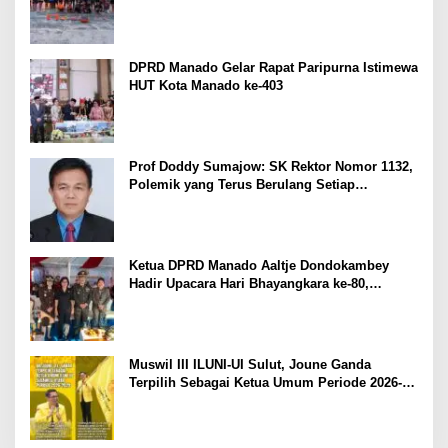
Cetak Prestasi di Kejurnas Bandar Lampung
DPRD Manado Gelar Rapat Paripurna Istimewa
HUT Kota Manado ke-403
Prof Doddy Sumajow: SK Rektor Nomor 1132,
Polemik yang Terus Berulang Setiap
Pemilihan Rektor Unsrat
Ketua DPRD Manado Aaltje Dondokambey
Hadir Upacara Hari Bhayangkara ke-80,
Tegaskan Komitmen Jaga Kondusifitas Kota
Manado
Muswil III ILUNI-UI Sulut, Joune Ganda
Terpilih Sebagai Ketua Umum Periode 2026-
2029