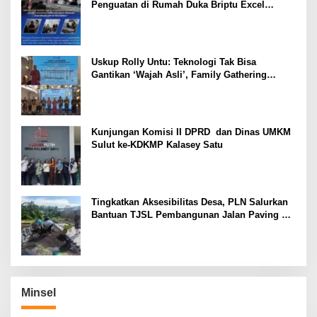
Penguatan di Rumah Duka Briptu Excel
Mamuli, Selamat Jalan Satria Bhayangkara
Uskup Rolly Untu: Teknologi Tak Bisa
Gantikan ‘Wajah Asli’, Family Gathering
Komsos Manado Mampu Pererat Sinodalitas
Kunjungan Komisi II DPRD dan Dinas UMKM
Sulut ke-KDKMP Kalasey Satu
Tingkatkan Aksesibilitas Desa, PLN Salurkan
Bantuan TJSL Pembangunan Jalan Paving di
Desa Tempang Dua Minahasa
Minsel