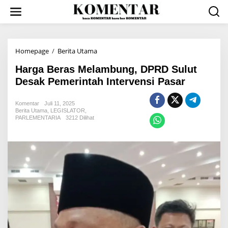
Lewati
ke
konten
Harga
Homepage
/
Berita Utama
Beras
Harga Beras Melambung, DPRD Sulut
Melambung,
DPRD
Desak Pemerintah Intervensi Pasar
Sulut
Desak
Komentar
Juli 11, 2025
Pemerintah
Berita Utama
,
LEGISLATOR
,
Intervensi
PARLEMENTARIA
3212 Dilihat
Pasar