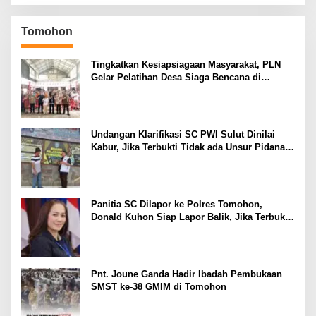
Tomohon
Tingkatkan Kesiapsiagaan Masyarakat, PLN
Gelar Pelatihan Desa Siaga Bencana di
Kinilow Tomohon
Undangan Klarifikasi SC PWI Sulut Dinilai
Kabur, Jika Terbukti Tidak ada Unsur Pidana
Pelapor dapat Dianggap Mencemarkan Nama
Baik
Panitia SC Dilapor ke Polres Tomohon,
Donald Kuhon Siap Lapor Balik, Jika Terbukti
Kemenangan Sintya Terancam Gugur
Pnt. Joune Ganda Hadir Ibadah Pembukaan
SMST ke-38 GMIM di Tomohon