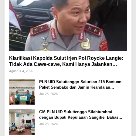
Klarifikasi Kapolda Sulut Irjen Pol Roycke Langie:
Tidak Ada Cawe-cawe, Kami Hanya Jalankan
Perintah Undang-Undang
Agustus 4, 2026
PLN UID Suluttenggo Salurkan 215 Bantuan
Paket Sembako dan Jamin Keandalan
Kelistrikan Pasca Bencana di Tamako
Juli 28, 2026
GM PLN UID Suluttenggo Silahturahmi
dengan Bupati Kepulauan Sangihe, Bahas
Keandalan Sistem Kelistrikan hingga
Juli 28, 2026
Pemulihan Pascabencana Tamako