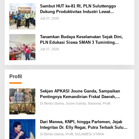
Sambut HUT ke-81 RI, PLN Suluttenggo
Dukung Produktivitas Industri Lewat
Penambahan Daya PT J Resources Bolaang
Juli 27, 2026
Mongondow
Tanamkan Budaya Keselamatan Sejak Dini,
PLN Edukasi Siswa SMAN 3 Tuminting
Manado Soal Bahaya Listrik
Juli 27, 2026
Profil
Sekjen APKASI Joune Ganda, Sampaikan
Pentingnya Kemandirian Fiskal Daerah,
Dihadapan Pimpinan DPR-RI
Di Berita Utama, Joune Ganda, Nasional, Profil
Dari Menwa, KNPI, hingga Parlemen, Jejak
Integritas Dr. Elly Regar, Putra Terbaik Suluun
yang Disegani Lintas Generasi
Di Berita Utama, Profil, SULAWESI UTARA