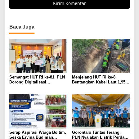
Baca Juga
Semangat HUT RI ke-81, PLN
Menjelang HUT RI ke-8,
Dorong Digitalisasi
Bentangkan Kabel Laut 1,95
Pendidikan di SMP Negeri 1
KMS, PLN Nyalakan Listrik
Palu Lewat Program TJSL
Perdana di Pulau Dudepo dan
Tuntaskan 100 Persen Rasio
Desa Berlistrik Provinsi
Gorontalo
Serap Aspirasi Warga Boltim,
Gorontalo Tuntas Terang,
Seska Ervina Budiman
PLN Nyalakan Listrik Perdana