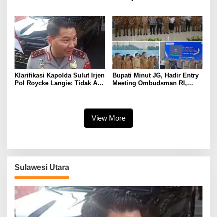
Perjuangkan IPR, Perbaikan
di Pulau Dudepo, Rasio Desa
Jalan hingga Penguatan
Berlistrik Provinsi Gorontalo
UMKM
Capai 100 Persen
Klarifikasi Kapolda Sulut Irjen
Bupati Minut JG, Hadir Entry
Pol Roycke Langie: Tidak Ada
Meeting Ombudsman RI,
Cawe-cawe, Kami Hanya
Perkuat Tata Kelola
Jalankan Perintah Undang-
Pelayanan Publik
Undang
View More
Sulawesi Utara