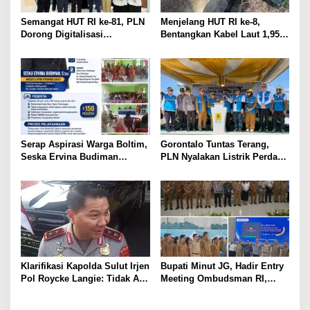
Semangat HUT RI ke-81, PLN
Menjelang HUT RI ke-8,
Dorong Digitalisasi
Bentangkan Kabel Laut 1,95
Pendidikan di SMP Negeri 1
KMS, PLN Nyalakan Listrik
Palu Lewat Program TJSL
Perdana di Pulau Dudepo dan
Tuntaskan 100 Persen Rasio
Desa Berlistrik Provinsi
Gorontalo
Serap Aspirasi Warga Boltim,
Gorontalo Tuntas Terang,
Seska Ervina Budiman
PLN Nyalakan Listrik Perdana
Perjuangkan IPR, Perbaikan
di Pulau Dudepo, Rasio Desa
Jalan hingga Penguatan
Berlistrik Provinsi Gorontalo
UMKM
Capai 100 Persen
Klarifikasi Kapolda Sulut Irjen
Bupati Minut JG, Hadir Entry
Pol Roycke Langie: Tidak Ada
Meeting Ombudsman RI,
Cawe-cawe, Kami Hanya
Perkuat Tata Kelola
Jalankan Perintah Undang-
Pelayanan Publik