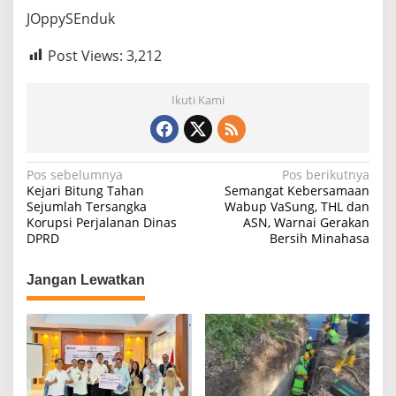
JOppySEnduk
Post Views:
3,212
Ikuti Kami
Navigasi
Pos sebelumnya
Pos berikutnya
Kejari Bitung Tahan
Semangat Kebersamaan
pos
Sejumlah Tersangka
Wabup VaSung, THL dan
Korupsi Perjalanan Dinas
ASN, Warnai Gerakan
DPRD
Bersih Minahasa
Jangan Lewatkan