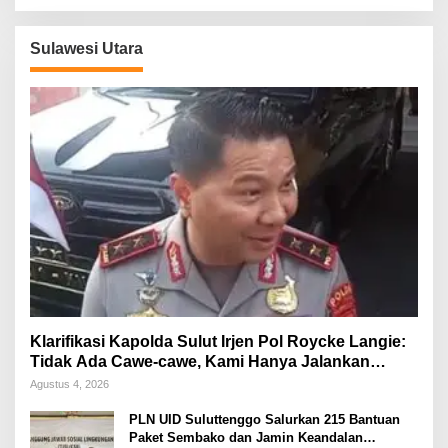
Sulawesi Utara
Klarifikasi Kapolda Sulut Irjen Pol Roycke Langie:
Tidak Ada Cawe-cawe, Kami Hanya Jalankan
Perintah Undang-Undang
Agustus 4, 2026
PLN UID Suluttenggo Salurkan 215 Bantuan
Paket Sembako dan Jamin Keandalan