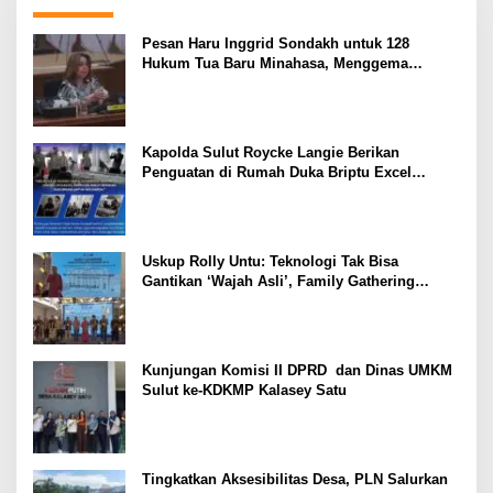
Pesan Haru Inggrid Sondakh untuk 128
Hukum Tua Baru Minahasa, Menggema
Semangat Sang Ayah
Kapolda Sulut Roycke Langie Berikan
Penguatan di Rumah Duka Briptu Excel
Mamuli, Selamat Jalan Satria Bhayangkara
Uskup Rolly Untu: Teknologi Tak Bisa
Gantikan ‘Wajah Asli’, Family Gathering
Komsos Manado Mampu Pererat Sinodalitas
Kunjungan Komisi II DPRD dan Dinas UMKM
Sulut ke-KDKMP Kalasey Satu
Tingkatkan Aksesibilitas Desa, PLN Salurkan