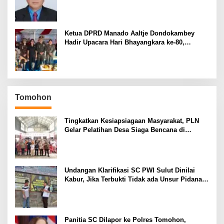
Pemilihan Rektor Unsrat
Ketua DPRD Manado Aaltje Dondokambey
Hadir Upacara Hari Bhayangkara ke-80,
Tegaskan Komitmen Jaga Kondusifitas Kota
Manado
Tomohon
Tingkatkan Kesiapsiagaan Masyarakat, PLN
Gelar Pelatihan Desa Siaga Bencana di
Kinilow Tomohon
Undangan Klarifikasi SC PWI Sulut Dinilai
Kabur, Jika Terbukti Tidak ada Unsur Pidana
Pelapor dapat Dianggap Mencemarkan Nama
Baik
Panitia SC Dilapor ke Polres Tomohon,