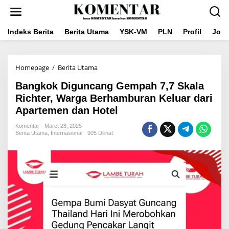
Lewati
ke
konten
Indeks Berita
Berita Utama
YSK-VM
PLN
Profil
Jou
Bangkok
Homepage
/
Berita Utama
Diguncang
Bangkok Diguncang Gempah 7,7 Skala
Gempah
7,7
Richter, Warga Berhamburan Keluar dari
Skala
Apartemen dan Hotel
Richter,
Warga
Komentar
Maret 28, 2025
Berhamburan
Berita Utama
,
Internasional
905 Dilihat
Keluar
dari
Apartemen
dan
Hotel