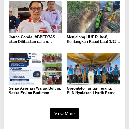
Joune Ganda: ABPEDBAS
Menjelang HUT RI ke-8,
akan Dilibatkan dalam
Bentangkan Kabel Laut 1,95
Pengawasan Pilhut Minut
KMS, PLN Nyalakan Listrik
2026
Perdana di Pulau Dudepo dan
Tuntaskan 100 Persen Rasio
Desa Berlistrik Provinsi
Gorontalo
Serap Aspirasi Warga Boltim,
Gorontalo Tuntas Terang,
Seska Ervina Budiman
PLN Nyalakan Listrik Perdana
Perjuangkan IPR, Perbaikan
di Pulau Dudepo, Rasio Desa
Jalan hingga Penguatan
Berlistrik Provinsi Gorontalo
UMKM
Capai 100 Persen
View More