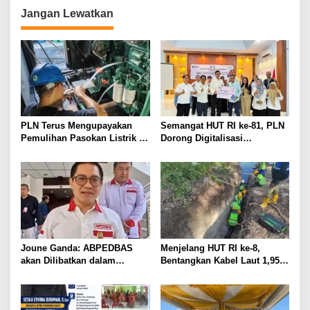
Jangan Lewatkan
PLN Terus Mengupayakan
Semangat HUT RI ke-81, PLN
Pemulihan Pasokan Listrik di
Dorong Digitalisasi
Pulau Bunaken
Pendidikan di SMP Negeri 1
Palu Lewat Program TJSL
Joune Ganda: ABPEDBAS
Menjelang HUT RI ke-8,
akan Dilibatkan dalam
Bentangkan Kabel Laut 1,95
Pengawasan Pilhut Minut
KMS, PLN Nyalakan Listrik
2026
Perdana di Pulau Dudepo dan
Tuntaskan 100 Persen Rasio