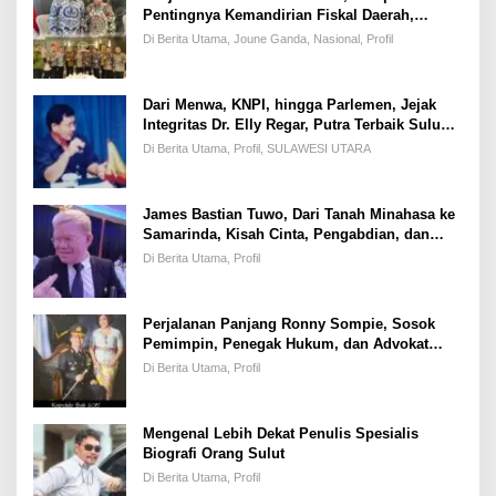
Pentingnya Kemandirian Fiskal Daerah,
Dihadapan Pimpinan DPR-RI
Di Berita Utama, Joune Ganda, Nasional, Profil
Dari Menwa, KNPI, hingga Parlemen, Jejak
Integritas Dr. Elly Regar, Putra Terbaik Suluun
yang Disegani Lintas Generasi
Di Berita Utama, Profil, SULAWESI UTARA
James Bastian Tuwo, Dari Tanah Minahasa ke
Samarinda, Kisah Cinta, Pengabdian, dan
Kesuksesan
Di Berita Utama, Profil
Perjalanan Panjang Ronny Sompie, Sosok
Pemimpin, Penegak Hukum, dan Advokat
Keadilan
Di Berita Utama, Profil
Mengenal Lebih Dekat Penulis Spesialis
Biografi Orang Sulut
Di Berita Utama, Profil