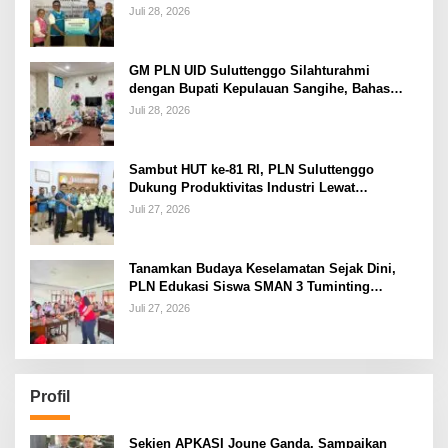
Kelistrikan Pasca Bencana di Tamako
Juli 28, 2026
GM PLN UID Suluttenggo Silahturahmi
dengan Bupati Kepulauan Sangihe, Bahas
Keandalan Sistem Kelistrikan hingga
Juli 28, 2026
Pemulihan Pascabencana Tamako
Sambut HUT ke-81 RI, PLN Suluttenggo
Dukung Produktivitas Industri Lewat
Penambahan Daya PT J Resources Bolaang
Juli 27, 2026
Mongondow
Tanamkan Budaya Keselamatan Sejak Dini,
PLN Edukasi Siswa SMAN 3 Tuminting
Manado Soal Bahaya Listrik
Juli 27, 2026
Profil
Sekjen APKASI Joune Ganda, Sampaikan