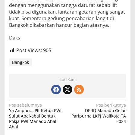
dengan menggunakan tangga daturat sebab lift
tidak bisa digunakan, lantaran getaran yang sangat
kuat. Sementara gedung pencaharian langit di
Bangkok dikabarkan hancur bagian atasnya.
Daks
Post Views:
905
Bangkok
Ikuti Kami
Navigasi
Pos sebelumnya
Pos berikutnya
Ya Ampun,,,, Plt Ketua PWI
DPRD Manado Gelar
pos
Sulut Abal-abal Bentuk
Paripurna LKPJ Walikota TA
Pokja PWI Manado Abal-
2024
Abal