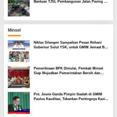
Bantuan TJSL Pembangunan Jalan Paving di
Desa Tempang Dua Minahasa
Minsel
Niklas Silangen Sampaikan Pesan Rohani
Gubernur Sulut YSK, untuk GMIM Jemaat Bait
El Ritey di Usia 191 Tahun
Pemeriksaan BPK Dimulai, Pemkab Minsel
Siap Wujudkan Pemerintahan Bersih dan
Transparan
Pnt. Joune Ganda Pimpin Ibadah di GMIM
Paulus Kauditan, Tekankan Pentingnya Kasih
sebagai Fondasi Utama