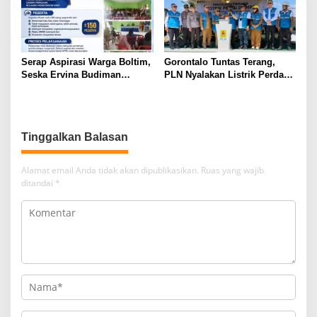
Desa Berlistrik Provinsi
Gorontalo
Serap Aspirasi Warga Boltim,
Gorontalo Tuntas Terang,
Seska Ervina Budiman
PLN Nyalakan Listrik Perdana
Perjuangkan IPR, Perbaikan
di Pulau Dudepo, Rasio Desa
Jalan hingga Penguatan
Berlistrik Provinsi Gorontalo
UMKM
Capai 100 Persen
Tinggalkan Balasan
Alamat email Anda tidak akan dipublikasikan.
Ruas yang wajib
ditandai
*