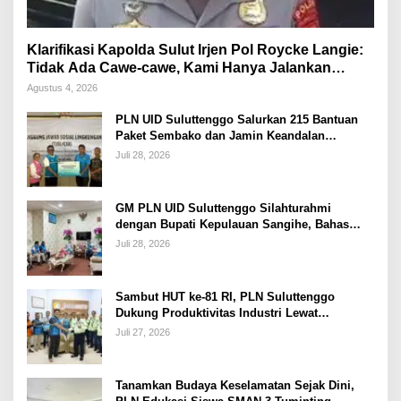
Klarifikasi Kapolda Sulut Irjen Pol Roycke Langie:
Tidak Ada Cawe-cawe, Kami Hanya Jalankan
Perintah Undang-Undang
Agustus 4, 2026
PLN UID Suluttenggo Salurkan 215 Bantuan
Paket Sembako dan Jamin Keandalan
Kelistrikan Pasca Bencana di Tamako
Juli 28, 2026
GM PLN UID Suluttenggo Silahturahmi
dengan Bupati Kepulauan Sangihe, Bahas
Keandalan Sistem Kelistrikan hingga
Juli 28, 2026
Pemulihan Pascabencana Tamako
Sambut HUT ke-81 RI, PLN Suluttenggo
Dukung Produktivitas Industri Lewat
Penambahan Daya PT J Resources Bolaang
Juli 27, 2026
Mongondow
Tanamkan Budaya Keselamatan Sejak Dini,