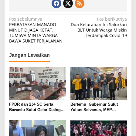
Navigasi
Pos sebelumnya
Pos berikutnya
PERBATASAN MANADO-
Dua Kelurahan Ini Salurkan
pos
MINUT DIJAGA KETAT.
BLT Untuk Warga Miskin
TUMIWA MINTA WARGA
Terdampak Covid-19
BAWA SUKET PERJALANAN
Jangan Lewatkan
FPDR dan 234 SC Serta
Bertemu Gubernur Sulut
Bawaslu Sulut Gelar Dialog
Yulius Selvanus, MEP
‘Konsolidasi Demokrasi
Laporkan Hasil Musda XI
Dalam Semangat Reformasi
Golkar
dan Bela Negara Menuju
Kebangkitan Nasional’