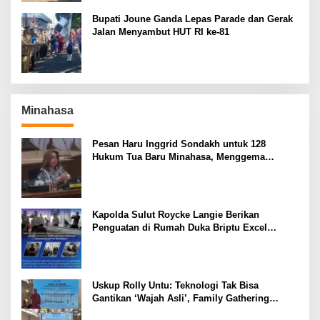
Bupati Joune Ganda Lepas Parade dan Gerak
Jalan Menyambut HUT RI ke-81
Minahasa
Pesan Haru Inggrid Sondakh untuk 128
Hukum Tua Baru Minahasa, Menggema
Semangat Sang Ayah
Kapolda Sulut Roycke Langie Berikan
Penguatan di Rumah Duka Briptu Excel
Mamuli, Selamat Jalan Satria Bhayangkara
Uskup Rolly Untu: Teknologi Tak Bisa
Gantikan ‘Wajah Asli’, Family Gathering
Komsos Manado Mampu Pererat Sinodalitas