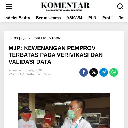
Lewati
ke
konten
Indeks Berita
Berita Utama
YSK-VM
PLN
Profil
Jou
MJP:
Homepage
/
PARLEMENTARIA
KEWENANGAN
MJP: KEWENANGAN PEMPROV
PEMPROV
TERBATAS
TERBATAS PADA VERIVIKASI DAN
PADA
VALIDASI DATA
VERIVIKASI
DAN
Komentar
Juni 9, 2020
VALIDASI
PARLEMENTARIA
621 Dilihat
DATA