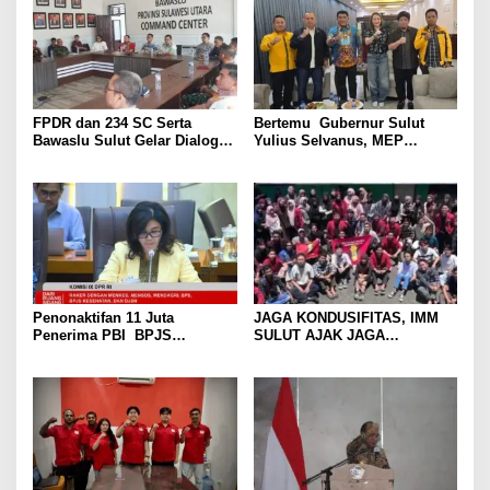
FPDR dan 234 SC Serta
Bertemu Gubernur Sulut
Bawaslu Sulut Gelar Dialog
Yulius Selvanus, MEP
‘Konsolidasi Demokrasi
Laporkan Hasil Musda XI
Dalam Semangat Reformasi
Golkar
dan Bela Negara Menuju
Kebangkitan Nasional’
Penonaktifan 11 Juta
JAGA KONDUSIFITAS, IMM
Penerima PBI BPJS
SULUT AJAK JAGA
Kesehatan, Felly Runtuwene
KAMTIBMAS DI BUMI NYIUR
Desak Pemerintah Untuk
MELAMBAI
Aktifkan Kembali