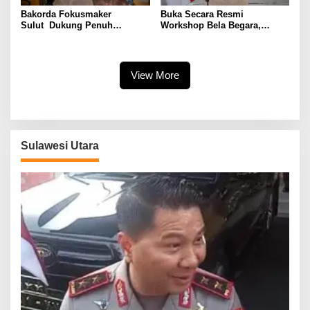
Bakorda Fokusmaker
Buka Secara Resmi
Sulut Dukung Penuh
Workshop Bela Begara,
Presiden Ke-2 RI Sebagai
Letjen TNI Gabriel
Pahlawan Nasional
Lema Sebut Generasi Muda
Bagian Penting Komponen
Strategis Bangsa
View More
Sulawesi Utara