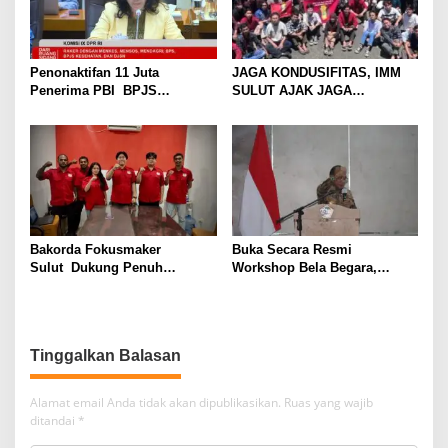
Penonaktifan 11 Juta
JAGA KONDUSIFITAS, IMM
Penerima PBI BPJS
SULUT AJAK JAGA
Kesehatan, Felly Runtuwene
KAMTIBMAS DI BUMI NYIUR
Desak Pemerintah Untuk
MELAMBAI
Aktifkan Kembali
Bakorda Fokusmaker
Buka Secara Resmi
Sulut Dukung Penuh
Workshop Bela Begara,
Presiden Ke-2 RI Sebagai
Letjen TNI Gabriel
Pahlawan Nasional
Lema Sebut Generasi Muda
Bagian Penting Komponen
Strategis Bangsa
Tinggalkan Balasan
Alamat email Anda tidak akan dipublikasikan.
Ruas yang wajib
ditandai
*