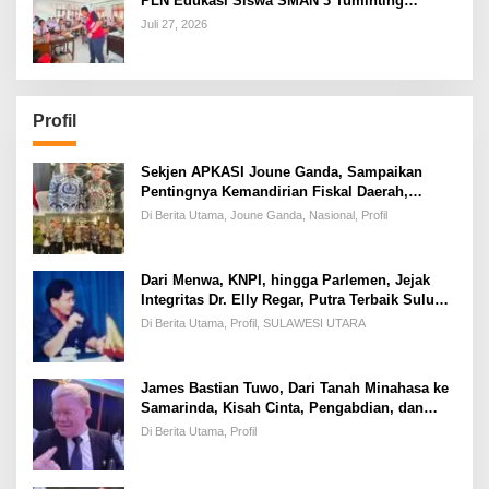
PLN Edukasi Siswa SMAN 3 Tuminting
Manado Soal Bahaya Listrik
Juli 27, 2026
Profil
Sekjen APKASI Joune Ganda, Sampaikan
Pentingnya Kemandirian Fiskal Daerah,
Dihadapan Pimpinan DPR-RI
Di Berita Utama, Joune Ganda, Nasional, Profil
Dari Menwa, KNPI, hingga Parlemen, Jejak
Integritas Dr. Elly Regar, Putra Terbaik Suluun
yang Disegani Lintas Generasi
Di Berita Utama, Profil, SULAWESI UTARA
James Bastian Tuwo, Dari Tanah Minahasa ke
Samarinda, Kisah Cinta, Pengabdian, dan
Kesuksesan
Di Berita Utama, Profil