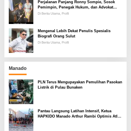
Perjalanan Panjang Ronny Sompie, Sosok
Pemimpin, Penegak Hukum, dan Advokat
Keadilan
Di Berita Utama, Profil
Mengenal Lebih Dekat Penulis Spesialis
Biografi Orang Sulut
Di Berita Utama, Profil
Manado
PLN Terus Mengupayakan Pemulihan Pasokan
Listrik di Pulau Bunaken
Pantau Langsung Latihan Intensif, Ketua
HAPKIDO Manado Arthur Rambi Optimis Atlet
Cetak Prestasi di Kejurnas Bandar Lampung