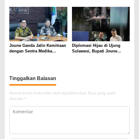
ASWAKADA di Kota Batam
Telah Memenuhi Seluruh
Persyaratan
Joune Ganda Jalin Kemitraan
Diplomasi Hijau di Ujung
dengan Sentra Medika
Sulawesi, Bupati Joune
Hospital Grup untuk Layanan
Ganda Sambut Delegasi Uni
Jantung dan Urologi Kelas
Eropa, Pamerkan Likupang
Dunia di Minut
Sebagai Model Konservasi
Global
Tinggalkan Balasan
Alamat email Anda tidak akan dipublikasikan.
Ruas yang wajib
ditandai
*