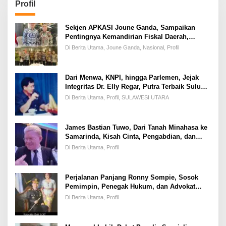
Profil
Sekjen APKASI Joune Ganda, Sampaikan
Pentingnya Kemandirian Fiskal Daerah,
Dihadapan Pimpinan DPR-RI
Di Berita Utama, Joune Ganda, Nasional, Profil
Dari Menwa, KNPI, hingga Parlemen, Jejak
Integritas Dr. Elly Regar, Putra Terbaik Suluun
yang Disegani Lintas Generasi
Di Berita Utama, Profil, SULAWESI UTARA
James Bastian Tuwo, Dari Tanah Minahasa ke
Samarinda, Kisah Cinta, Pengabdian, dan
Kesuksesan
Di Berita Utama, Profil
Perjalanan Panjang Ronny Sompie, Sosok
Pemimpin, Penegak Hukum, dan Advokat
Keadilan
Di Berita Utama, Profil