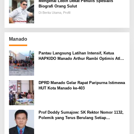
Mengenal Lebih Dekat Penulis Spesialis
Biografi Orang Sulut
Di Berita Utama, Profil
Manado
Pantau Langsung Latihan Intensif, Ketua
HAPKIDO Manado Arthur Rambi Optimis Atlet
Cetak Prestasi di Kejurnas Bandar Lampung
DPRD Manado Gelar Rapat Paripurna Istimewa
HUT Kota Manado ke-403
Prof Doddy Sumajow: SK Rektor Nomor 1132,
Polemik yang Terus Berulang Setiap
Pemilihan Rektor Unsrat