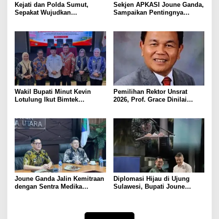
Kejati dan Polda Sumut,
Sekjen APKASI Joune Ganda,
Sepakat Wujudkan
Sampaikan Pentingnya
Penanganan Perkara secara
Kemandirian Fiskal Daerah,
Profesional
Dihadapan Pimpinan DPR-RI
Wakil Bupati Minut Kevin
Pemilihan Rektor Unsrat
Lotulung Ikut Bimtek
2026, Prof. Grace Dinilai
ASWAKADA di Kota Batam
Telah Memenuhi Seluruh
Persyaratan
Joune Ganda Jalin Kemitraan
Diplomasi Hijau di Ujung
dengan Sentra Medika
Sulawesi, Bupati Joune
Hospital Grup untuk Layanan
Ganda Sambut Delegasi Uni
Jantung dan Urologi Kelas
Eropa, Pamerkan Likupang
Dunia di Minut
Sebagai Model Konservasi
Global