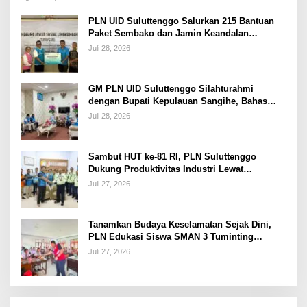
PLN UID Suluttenggo Salurkan 215 Bantuan
Paket Sembako dan Jamin Keandalan
Kelistrikan Pasca Bencana di Tamako
Juli 28, 2026
GM PLN UID Suluttenggo Silahturahmi
dengan Bupati Kepulauan Sangihe, Bahas
Keandalan Sistem Kelistrikan hingga
Juli 28, 2026
Pemulihan Pascabencana Tamako
Sambut HUT ke-81 RI, PLN Suluttenggo
Dukung Produktivitas Industri Lewat
Penambahan Daya PT J Resources Bolaang
Juli 27, 2026
Mongondow
Tanamkan Budaya Keselamatan Sejak Dini,
PLN Edukasi Siswa SMAN 3 Tuminting
Manado Soal Bahaya Listrik
Juli 27, 2026