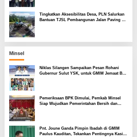
Tingkatkan Aksesibilitas Desa, PLN Salurkan
Bantuan TJSL Pembangunan Jalan Paving di
Desa Tempang Dua Minahasa
Minsel
Niklas Silangen Sampaikan Pesan Rohani
Gubernur Sulut YSK, untuk GMIM Jemaat Bait
El Ritey di Usia 191 Tahun
Pemeriksaan BPK Dimulai, Pemkab Minsel
Siap Wujudkan Pemerintahan Bersih dan
Transparan
Pnt. Joune Ganda Pimpin Ibadah di GMIM
Paulus Kauditan, Tekankan Pentingnya Kasih