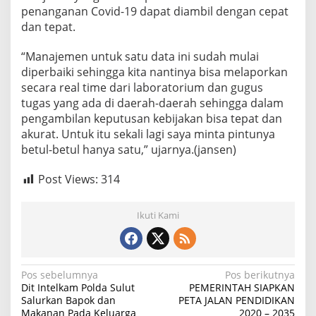
penanganan Covid-19 dapat diambil dengan cepat
dan tepat.
“Manajemen untuk satu data ini sudah mulai
diperbaiki sehingga kita nantinya bisa melaporkan
secara real time dari laboratorium dan gugus
tugas yang ada di daerah-daerah sehingga dalam
pengambilan keputusan kebijakan bisa tepat dan
akurat. Untuk itu sekali lagi saya minta pintunya
betul-betul hanya satu,” ujarnya.(jansen)
Post Views:
314
Ikuti Kami
Navigasi
Pos sebelumnya
Pos berikutnya
Dit Intelkam Polda Sulut
PEMERINTAH SIAPKAN
pos
Salurkan Bapok dan
PETA JALAN PENDIDIKAN
Makanan Pada Keluarga
2020 – 2035