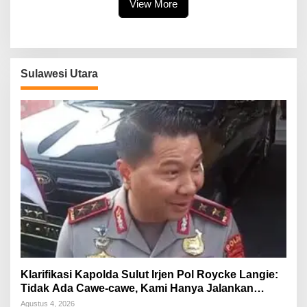
View More
Sulawesi Utara
Klarifikasi Kapolda Sulut Irjen Pol Roycke Langie:
Tidak Ada Cawe-cawe, Kami Hanya Jalankan
Perintah Undang-Undang
Agustus 4, 2026