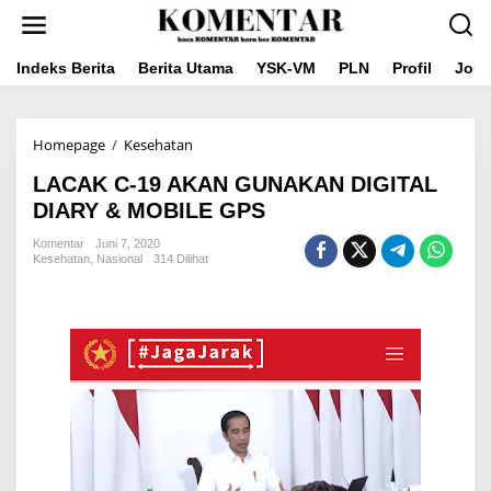
Lewati
ke
konten
Indeks Berita
Berita Utama
YSK-VM
PLN
Profil
Jou
LACAK
Homepage
/
Kesehatan
C-
LACAK C-19 AKAN GUNAKAN DIGITAL
19
AKAN
DIARY & MOBILE GPS
GUNAKAN
DIGITAL
Komentar
Juni 7, 2020
Kesehatan
,
Nasional
314 Dilihat
DIARY
&
MOBILE
GPS