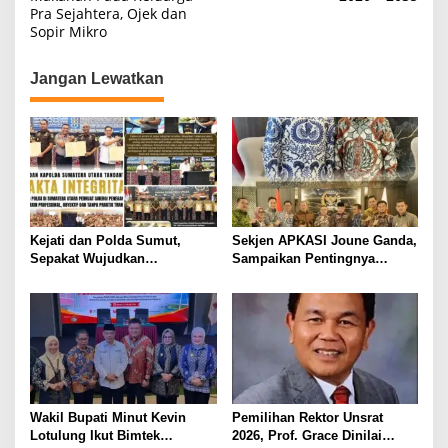
Pra Sejahtera, Ojek dan
Sopir Mikro
Jangan Lewatkan
Kejati dan Polda Sumut,
Sekjen APKASI Joune Ganda,
Sepakat Wujudkan
Sampaikan Pentingnya
Penanganan Perkara secara
Kemandirian Fiskal Daerah,
Profesional
Dihadapan Pimpinan DPR-RI
Wakil Bupati Minut Kevin
Pemilihan Rektor Unsrat
Lotulung Ikut Bimtek
2026, Prof. Grace Dinilai