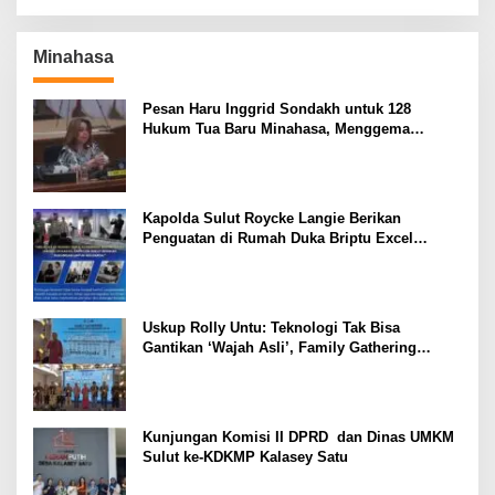
Minahasa
Pesan Haru Inggrid Sondakh untuk 128
Hukum Tua Baru Minahasa, Menggema
Semangat Sang Ayah
Kapolda Sulut Roycke Langie Berikan
Penguatan di Rumah Duka Briptu Excel
Mamuli, Selamat Jalan Satria Bhayangkara
Uskup Rolly Untu: Teknologi Tak Bisa
Gantikan ‘Wajah Asli’, Family Gathering
Komsos Manado Mampu Pererat Sinodalitas
Kunjungan Komisi II DPRD dan Dinas UMKM
Sulut ke-KDKMP Kalasey Satu