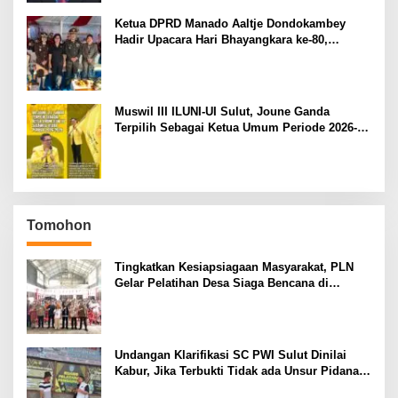
Ketua DPRD Manado Aaltje Dondokambey
Hadir Upacara Hari Bhayangkara ke-80,
Tegaskan Komitmen Jaga Kondusifitas Kota
Manado
Muswil III ILUNI-UI Sulut, Joune Ganda
Terpilih Sebagai Ketua Umum Periode 2026-
2029
Tomohon
Tingkatkan Kesiapsiagaan Masyarakat, PLN
Gelar Pelatihan Desa Siaga Bencana di
Kinilow Tomohon
Undangan Klarifikasi SC PWI Sulut Dinilai
Kabur, Jika Terbukti Tidak ada Unsur Pidana
Pelapor dapat Dianggap Mencemarkan Nama