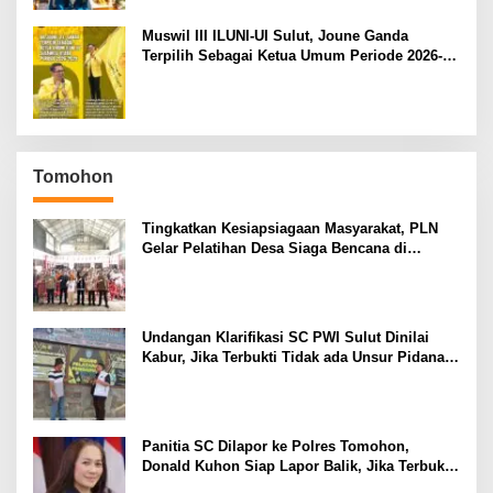
Muswil III ILUNI-UI Sulut, Joune Ganda
Terpilih Sebagai Ketua Umum Periode 2026-
2029
Tomohon
Tingkatkan Kesiapsiagaan Masyarakat, PLN
Gelar Pelatihan Desa Siaga Bencana di
Kinilow Tomohon
Undangan Klarifikasi SC PWI Sulut Dinilai
Kabur, Jika Terbukti Tidak ada Unsur Pidana
Pelapor dapat Dianggap Mencemarkan Nama
Baik
Panitia SC Dilapor ke Polres Tomohon,
Donald Kuhon Siap Lapor Balik, Jika Terbukti
Kemenangan Sintya Terancam Gugur