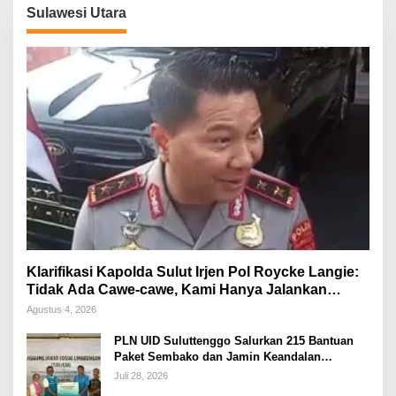
Sulawesi Utara
Klarifikasi Kapolda Sulut Irjen Pol Roycke Langie:
Tidak Ada Cawe-cawe, Kami Hanya Jalankan
Perintah Undang-Undang
Agustus 4, 2026
PLN UID Suluttenggo Salurkan 215 Bantuan
Paket Sembako dan Jamin Keandalan
Kelistrikan Pasca Bencana di Tamako
Juli 28, 2026