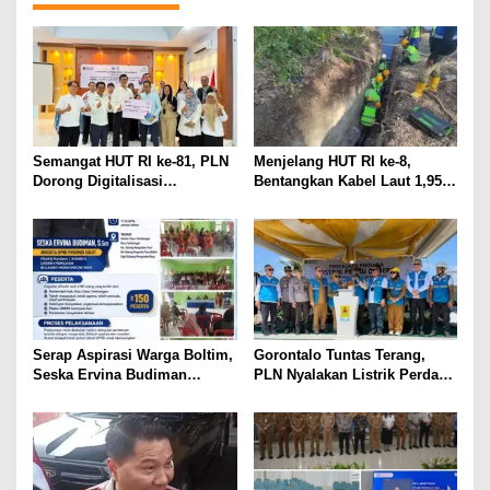
Semangat HUT RI ke-81, PLN
Menjelang HUT RI ke-8,
Dorong Digitalisasi
Bentangkan Kabel Laut 1,95
Pendidikan di SMP Negeri 1
KMS, PLN Nyalakan Listrik
Palu Lewat Program TJSL
Perdana di Pulau Dudepo dan
Tuntaskan 100 Persen Rasio
Desa Berlistrik Provinsi
Gorontalo
Serap Aspirasi Warga Boltim,
Gorontalo Tuntas Terang,
Seska Ervina Budiman
PLN Nyalakan Listrik Perdana
Perjuangkan IPR, Perbaikan
di Pulau Dudepo, Rasio Desa
Jalan hingga Penguatan
Berlistrik Provinsi Gorontalo
UMKM
Capai 100 Persen