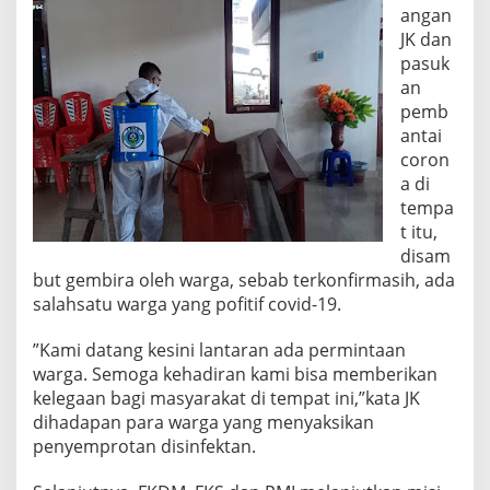
angan
JK dan
pasuk
an
pemb
antai
coron
a di
tempa
t itu,
disam
but gembira oleh warga, sebab terkonfirmasih, ada
salahsatu warga yang pofitif covid-19.
”Kami datang kesini lantaran ada permintaan
warga. Semoga kehadiran kami bisa memberikan
kelegaan bagi masyarakat di tempat ini,”kata JK
dihadapan para warga yang menyaksikan
penyemprotan disinfektan.