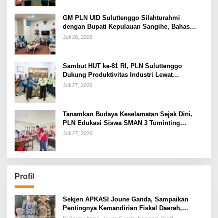
GM PLN UID Suluttenggo Silahturahmi
dengan Bupati Kepulauan Sangihe, Bahas
Keandalan Sistem Kelistrikan hingga
Juli 28, 2026
Pemulihan Pascabencana Tamako
Sambut HUT ke-81 RI, PLN Suluttenggo
Dukung Produktivitas Industri Lewat
Penambahan Daya PT J Resources Bolaang
Juli 27, 2026
Mongondow
Tanamkan Budaya Keselamatan Sejak Dini,
PLN Edukasi Siswa SMAN 3 Tuminting
Manado Soal Bahaya Listrik
Juli 27, 2026
Profil
Sekjen APKASI Joune Ganda, Sampaikan
Pentingnya Kemandirian Fiskal Daerah,
Dihadapan Pimpinan DPR-RI