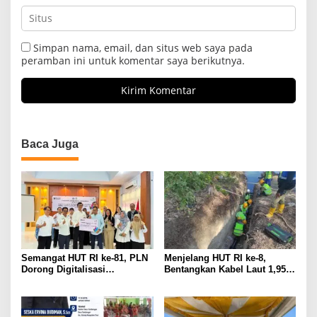
Simpan nama, email, dan situs web saya pada
peramban ini untuk komentar saya berikutnya.
Baca Juga
Semangat HUT RI ke-81, PLN
Menjelang HUT RI ke-8,
Dorong Digitalisasi
Bentangkan Kabel Laut 1,95
Pendidikan di SMP Negeri 1
KMS, PLN Nyalakan Listrik
Palu Lewat Program TJSL
Perdana di Pulau Dudepo dan
Tuntaskan 100 Persen Rasio
Desa Berlistrik Provinsi