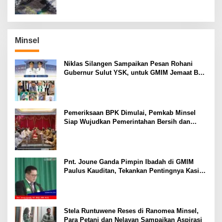
Minsel
Niklas Silangen Sampaikan Pesan Rohani
Gubernur Sulut YSK, untuk GMIM Jemaat Bait
El Ritey di Usia 191 Tahun
Pemeriksaan BPK Dimulai, Pemkab Minsel
Siap Wujudkan Pemerintahan Bersih dan
Transparan
Pnt. Joune Ganda Pimpin Ibadah di GMIM
Paulus Kauditan, Tekankan Pentingnya Kasih
sebagai Fondasi Utama
Stela Runtuwene Reses di Ranomea Minsel,
Para Petani dan Nelayan Sampaikan Aspirasi