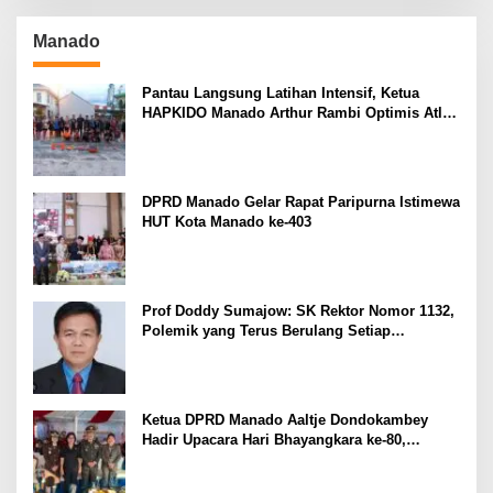
Manado
Pantau Langsung Latihan Intensif, Ketua
HAPKIDO Manado Arthur Rambi Optimis Atlet
Cetak Prestasi di Kejurnas Bandar Lampung
DPRD Manado Gelar Rapat Paripurna Istimewa
HUT Kota Manado ke-403
Prof Doddy Sumajow: SK Rektor Nomor 1132,
Polemik yang Terus Berulang Setiap
Pemilihan Rektor Unsrat
Ketua DPRD Manado Aaltje Dondokambey
Hadir Upacara Hari Bhayangkara ke-80,
Tegaskan Komitmen Jaga Kondusifitas Kota
Manado