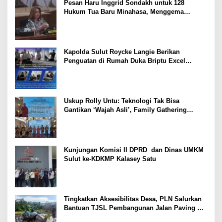
Pesan Haru Inggrid Sondakh untuk 128
Hukum Tua Baru Minahasa, Menggema
Semangat Sang Ayah
Kapolda Sulut Roycke Langie Berikan
Penguatan di Rumah Duka Briptu Excel
Mamuli, Selamat Jalan Satria Bhayangkara
Uskup Rolly Untu: Teknologi Tak Bisa
Gantikan ‘Wajah Asli’, Family Gathering
Komsos Manado Mampu Pererat Sinodalitas
Kunjungan Komisi II DPRD dan Dinas UMKM
Sulut ke-KDKMP Kalasey Satu
Tingkatkan Aksesibilitas Desa, PLN Salurkan
Bantuan TJSL Pembangunan Jalan Paving di
Desa Tempang Dua Minahasa