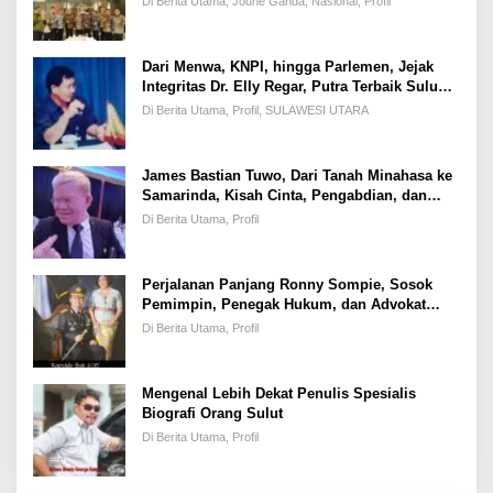
Di Berita Utama, Joune Ganda, Nasional, Profil
Dari Menwa, KNPI, hingga Parlemen, Jejak
Integritas Dr. Elly Regar, Putra Terbaik Suluun
yang Disegani Lintas Generasi
Di Berita Utama, Profil, SULAWESI UTARA
James Bastian Tuwo, Dari Tanah Minahasa ke
Samarinda, Kisah Cinta, Pengabdian, dan
Kesuksesan
Di Berita Utama, Profil
Perjalanan Panjang Ronny Sompie, Sosok
Pemimpin, Penegak Hukum, dan Advokat
Keadilan
Di Berita Utama, Profil
Mengenal Lebih Dekat Penulis Spesialis
Biografi Orang Sulut
Di Berita Utama, Profil