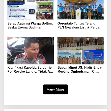
Gorontalo
Serap Aspirasi Warga Boltim,
Gorontalo Tuntas Terang,
Seska Ervina Budiman
PLN Nyalakan Listrik Perdana
Perjuangkan IPR, Perbaikan
di Pulau Dudepo, Rasio Desa
Jalan hingga Penguatan
Berlistrik Provinsi Gorontalo
UMKM
Capai 100 Persen
Klarifikasi Kapolda Sulut Irjen
Bupati Minut JG, Hadir Entry
Pol Roycke Langie: Tidak Ada
Meeting Ombudsman RI,
Cawe-cawe, Kami Hanya
Perkuat Tata Kelola
Jalankan Perintah Undang-
Pelayanan Publik
Undang
View More