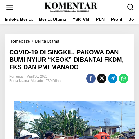
Lewati
ke
konten
Indeks Berita
Berita Utama
YSK-VM
PLN
Profil
Jou
COVID-
Homepage
/
Berita Utama
19
COVID-19 DI SINGKIL, PAKOWA DAN
DI
SINGKIL,
BUMI NYIUR “KEOK” DIBANTAI FKDM,
PAKOWA
FKS DAN PMI MANADO
DAN
BUMI
Komentar
April 30, 2020
NYIUR
Berita Utama
,
Manado
739 Dilihat
“KEOK”
DIBANTAI
FKDM,
FKS
DAN
PMI
MANADO