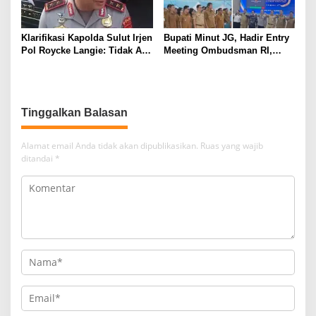
Klarifikasi Kapolda Sulut Irjen
Bupati Minut JG, Hadir Entry
Pol Roycke Langie: Tidak Ada
Meeting Ombudsman RI,
Cawe-cawe, Kami Hanya
Perkuat Tata Kelola
Jalankan Perintah Undang-
Pelayanan Publik
Undang
Tinggalkan Balasan
Alamat email Anda tidak akan dipublikasikan.
Ruas yang wajib
ditandai
*