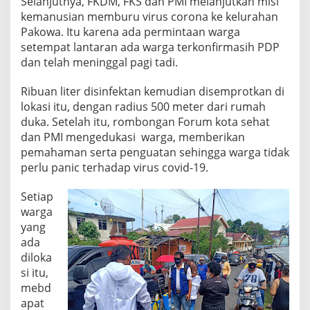
Selanjutnya, FKDM, FKS dan PMI melanjutkan misi
kemanusian memburu virus corona ke kelurahan
Pakowa. Itu karena ada permintaan warga
setempat lantaran ada warga terkonfirmasih PDP
dan telah meninggal pagi tadi.
Ribuan liter disinfektan kemudian disemprotkan di
lokasi itu, dengan radius 500 meter dari rumah
duka. Setelah itu, rombongan Forum kota sehat
dan PMI mengedukasi warga, memberikan
pemahaman serta penguatan sehingga warga tidak
perlu panic terhadap virus covid-19.
Setiap
warga
yang
ada
diloka
si itu,
mebd
apat