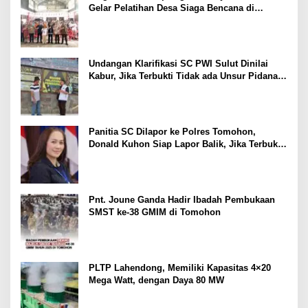
Gelar Pelatihan Desa Siaga Bencana di
Kinilow Tomohon
Undangan Klarifikasi SC PWI Sulut Dinilai
Kabur, Jika Terbukti Tidak ada Unsur Pidana
Pelapor dapat Dianggap Mencemarkan Nama
Baik
Panitia SC Dilapor ke Polres Tomohon,
Donald Kuhon Siap Lapor Balik, Jika Terbukti
Kemenangan Sintya Terancam Gugur
Pnt. Joune Ganda Hadir Ibadah Pembukaan
SMST ke-38 GMIM di Tomohon
PLTP Lahendong, Memiliki Kapasitas 4×20
Mega Watt, dengan Daya 80 MW