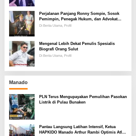
Perjalanan Panjang Ronny Sompie, Sosok
Pemimpin, Penegak Hukum, dan Advokat
Keadilan
Di Berita Utama, Profil
Mengenal Lebih Dekat Penulis Spesialis
Biografi Orang Sulut
Di Berita Utama, Profil
Manado
PLN Terus Mengupayakan Pemulihan Pasokan
Listrik di Pulau Bunaken
Pantau Langsung Latihan Intensif, Ketua
HAPKIDO Manado Arthur Rambi Optimis Atlet