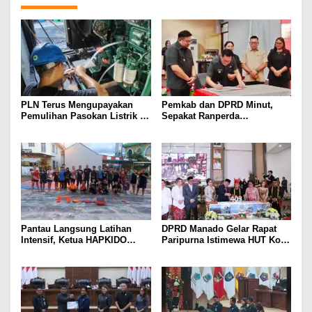
PLN Terus Mengupayakan
Pemkab dan DPRD Minut,
Pemulihan Pasokan Listrik di
Sepakat Ranperda
Pulau Bunaken
Pemerintahan Desa
Ditetapkan Menjadi Perda
Pantau Langsung Latihan
DPRD Manado Gelar Rapat
Intensif, Ketua HAPKIDO
Paripurna Istimewa HUT Kota
Manado Arthur Rambi
Manado ke-403
Optimis Atlet Cetak Prestasi
di Kejurnas Bandar Lampung