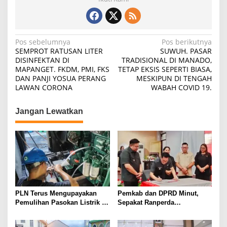
Navigasi
Pos sebelumnya
Pos berikutnya
SEMPROT RATUSAN LITER
SUWUH. PASAR
pos
DISINFEKTAN DI
TRADISIONAL DI MANADO,
MAPANGET. FKDM, PMI, FKS
TETAP EKSIS SEPERTI BIASA,
DAN PANJI YOSUA PERANG
MESKIPUN DI TENGAH
LAWAN CORONA
WABAH COVID 19.
Jangan Lewatkan
PLN Terus Mengupayakan
Pemkab dan DPRD Minut,
Pemulihan Pasokan Listrik di
Sepakat Ranperda
Pulau Bunaken
Pemerintahan Desa
Ditetapkan Menjadi Perda