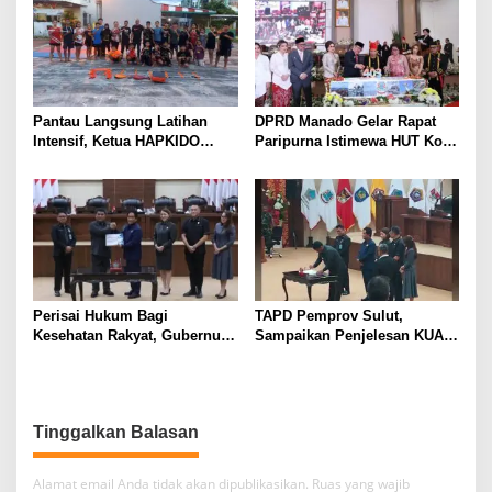
Pantau Langsung Latihan
DPRD Manado Gelar Rapat
Intensif, Ketua HAPKIDO
Paripurna Istimewa HUT Kota
Manado Arthur Rambi
Manado ke-403
Optimis Atlet Cetak Prestasi
di Kejurnas Bandar Lampung
Perisai Hukum Bagi
TAPD Pemprov Sulut,
Kesehatan Rakyat, Gubernur
Sampaikan Penjelesan KUA-
Yulius Selvanus Serahkan
PPAS APBD TA. 2027 Disela-
Ranperda Penanggulangan
sela Paripurna Persetujuan
KLB dan Wabah ke DPRD
Penggunaan APBD 2025
Sulut
Tinggalkan Balasan
Alamat email Anda tidak akan dipublikasikan.
Ruas yang wajib