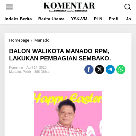
Lewati
ke
konten
Indeks Berita
Berita Utama
YSK-VM
PLN
Profil
Jou
BALON
Homepage
/
Manado
WALIKOTA
BALON WALIKOTA MANADO RPM,
MANADO
RPM,
LAKUKAN PEMBAGIAN SEMBAKO.
LAKUKAN
PEMBAGIAN
Komentar
April 14, 2020
Manado
,
Politik
888 Dilihat
SEMBAKO.