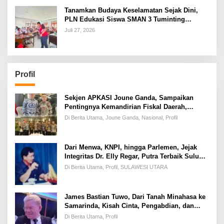
Tanamkan Budaya Keselamatan Sejak Dini,
PLN Edukasi Siswa SMAN 3 Tuminting
Manado Soal Bahaya Listrik
Juli 27, 2026
Profil
Sekjen APKASI Joune Ganda, Sampaikan
Pentingnya Kemandirian Fiskal Daerah,
Dihadapan Pimpinan DPR-RI
Di Berita Utama, Joune Ganda, Nasional, Profil
Dari Menwa, KNPI, hingga Parlemen, Jejak
Integritas Dr. Elly Regar, Putra Terbaik Suluun
yang Disegani Lintas Generasi
Di Berita Utama, Profil, SULAWESI UTARA
James Bastian Tuwo, Dari Tanah Minahasa ke
Samarinda, Kisah Cinta, Pengabdian, dan
Kesuksesan
Di Berita Utama, Profil