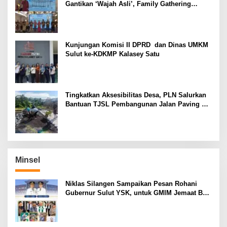
Gantikan ‘Wajah Asli’, Family Gathering
Komsos Manado Mampu Pererat Sinodalitas
Kunjungan Komisi II DPRD dan Dinas UMKM
Sulut ke-KDKMP Kalasey Satu
Tingkatkan Aksesibilitas Desa, PLN Salurkan
Bantuan TJSL Pembangunan Jalan Paving di
Desa Tempang Dua Minahasa
Minsel
Niklas Silangen Sampaikan Pesan Rohani
Gubernur Sulut YSK, untuk GMIM Jemaat Bait
El Ritey di Usia 191 Tahun