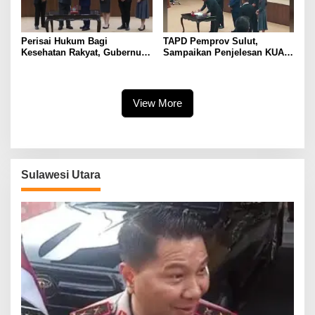
Perisai Hukum Bagi
TAPD Pemprov Sulut,
Kesehatan Rakyat, Gubernur
Sampaikan Penjelesan KUA-
Yulius Selvanus Serahkan
PPAS APBD TA. 2027 Disela-
Ranperda Penanggulangan
sela Paripurna Persetujuan
KLB dan Wabah ke DPRD
Penggunaan APBD 2025
Sulut
View More
Sulawesi Utara