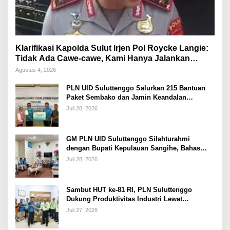
Klarifikasi Kapolda Sulut Irjen Pol Roycke Langie:
Tidak Ada Cawe-cawe, Kami Hanya Jalankan
Perintah Undang-Undang
Agustus 4, 2026
PLN UID Suluttenggo Salurkan 215 Bantuan
Paket Sembako dan Jamin Keandalan
Kelistrikan Pasca Bencana di Tamako
Juli 28, 2026
GM PLN UID Suluttenggo Silahturahmi
dengan Bupati Kepulauan Sangihe, Bahas
Keandalan Sistem Kelistrikan hingga
Juli 28, 2026
Pemulihan Pascabencana Tamako
Sambut HUT ke-81 RI, PLN Suluttenggo
Dukung Produktivitas Industri Lewat
Penambahan Daya PT J Resources Bolaang
Juli 27, 2026
Mongondow