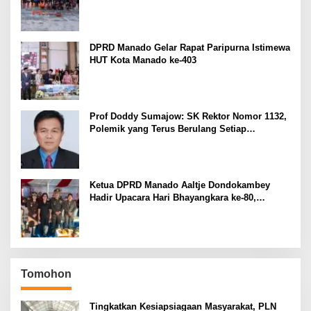
Cetak Prestasi di Kejurnas Bandar Lampung
DPRD Manado Gelar Rapat Paripurna Istimewa
HUT Kota Manado ke-403
Prof Doddy Sumajow: SK Rektor Nomor 1132,
Polemik yang Terus Berulang Setiap
Pemilihan Rektor Unsrat
Ketua DPRD Manado Aaltje Dondokambey
Hadir Upacara Hari Bhayangkara ke-80,
Tegaskan Komitmen Jaga Kondusifitas Kota
Manado
Tomohon
Tingkatkan Kesiapsiagaan Masyarakat, PLN