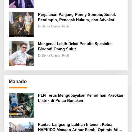
Perjalanan Panjang Ronny Sompie, Sosok
Pemimpin, Penegak Hukum, dan Advokat
Keadilan
Di Berita Utama, Profil
Mengenal Lebih Dekat Penulis Spesialis
Biografi Orang Sulut
Di Berita Utama, Profil
Manado
PLN Terus Mengupayakan Pemulihan Pasokan
Listrik di Pulau Bunaken
Pantau Langsung Latihan Intensif, Ketua
HAPKIDO Manado Arthur Rambi Optimis Atlet