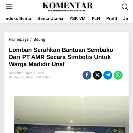
Lewati
ke
konten
Indeks Berita
Berita Utama
YSK-VM
PLN
Profil
Jou
Lomban
Homepage
/
Bitung
Serahkan
Lomban Serahkan Bantuan Sembako
Bantuan
Sembako
Dari PT AMR Secara Simbolis Untuk
Dari
Warga Madidir Unet
PT
AMR
Komentar
April 2, 2020
Secara
Bitung
,
Peristiwa
288 Dilihat
Simbolis
Untuk
Warga
Madidir
Unet