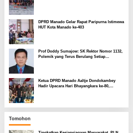
Cetak Prestasi di Kejurnas Bandar Lampung
DPRD Manado Gelar Rapat Paripurna Istimewa
HUT Kota Manado ke-403
Prof Doddy Sumajow: SK Rektor Nomor 1132,
Polemik yang Terus Berulang Setiap
Pemilihan Rektor Unsrat
Ketua DPRD Manado Aaltje Dondokambey
Hadir Upacara Hari Bhayangkara ke-80,
Tegaskan Komitmen Jaga Kondusifitas Kota
Manado
Tomohon
Tingkatkan Kesiapsiagaan Masyarakat, PLN