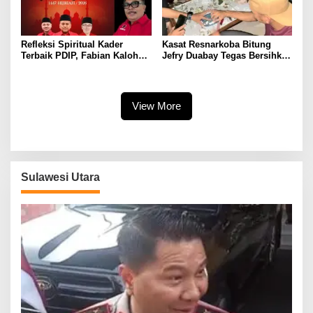
Refleksi Spiritual Kader
Kasat Resnarkoba Bitung
Terbaik PDIP, Fabian Kaloh
Jefry Duabay Tegas Bersihkan
Serukan Esensi Ikhlas dan
Kota Bitung dari Narkoba,
Pengorbanan lewat Idul Adha
Residivis Langsung
1447
Diamankan
View More
Sulawesi Utara