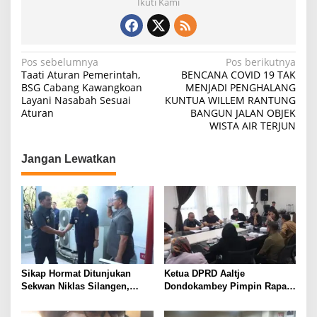
Ikuti Kami
Navigasi
Pos sebelumnya
Pos berikutnya
Taati Aturan Pemerintah,
BENCANA COVID 19 TAK
pos
BSG Cabang Kawangkoan
MENJADI PENGHALANG
Layani Nasabah Sesuai
KUNTUA WILLEM RANTUNG
Aturan
BANGUN JALAN OBJEK
WISTA AIR TERJUN
Jangan Lewatkan
Sikap Hormat Ditunjukan
Ketua DPRD Aaltje
Sekwan Niklas Silangen,
Dondokambey Pimpin Rapat
Menyambut Kedatangan
Banmus, Agenda
Gubernur dan Wagub YSK-
Penjadwalan Paripurna