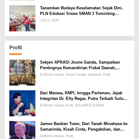
Tanamkan Budaya Keselamatan Sejak Dini,
PLN Edukasi Siswa SMAN 3 Tuminting
Manado Soal Bahaya Listrik
Juli 27, 2026
Profil
Sekjen APKASI Joune Ganda, Sampaikan
Pentingnya Kemandirian Fiskal Daerah,
Dihadapan Pimpinan DPR-RI
Di Berita Utama, Joune Ganda, Nasional, Profil
Dari Menwa, KNPI, hingga Parlemen, Jejak
Integritas Dr. Elly Regar, Putra Terbaik Suluun
yang Disegani Lintas Generasi
Di Berita Utama, Profil, SULAWESI UTARA
James Bastian Tuwo, Dari Tanah Minahasa ke
Samarinda, Kisah Cinta, Pengabdian, dan
Kesuksesan
Di Berita Utama, Profil