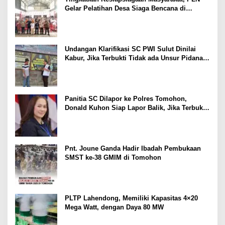
Gelar Pelatihan Desa Siaga Bencana di
Kinilow Tomohon
Undangan Klarifikasi SC PWI Sulut Dinilai
Kabur, Jika Terbukti Tidak ada Unsur Pidana
Pelapor dapat Dianggap Mencemarkan Nama
Baik
Panitia SC Dilapor ke Polres Tomohon,
Donald Kuhon Siap Lapor Balik, Jika Terbukti
Kemenangan Sintya Terancam Gugur
Pnt. Joune Ganda Hadir Ibadah Pembukaan
SMST ke-38 GMIM di Tomohon
PLTP Lahendong, Memiliki Kapasitas 4×20
Mega Watt, dengan Daya 80 MW