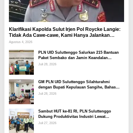
Klarifikasi Kapolda Sulut Irjen Pol Roycke Langie:
Tidak Ada Cawe-cawe, Kami Hanya Jalankan
Perintah Undang-Undang
Agustus 4, 2026
PLN UID Suluttenggo Salurkan 215 Bantuan
Paket Sembako dan Jamin Keandalan
Kelistrikan Pasca Bencana di Tamako
Juli 28, 2026
GM PLN UID Suluttenggo Silahturahmi
dengan Bupati Kepulauan Sangihe, Bahas
Keandalan Sistem Kelistrikan hingga
Juli 28, 2026
Pemulihan Pascabencana Tamako
Sambut HUT ke-81 RI, PLN Suluttenggo
Dukung Produktivitas Industri Lewat
Penambahan Daya PT J Resources Bolaang
Juli 27, 2026
Mongondow