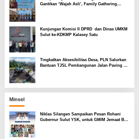
Gantikan ‘Wajah Asli’, Family Gathering
Komsos Manado Mampu Pererat Sinodalitas
Kunjungan Komisi II DPRD dan Dinas UMKM
Sulut ke-KDKMP Kalasey Satu
Tingkatkan Aksesibilitas Desa, PLN Salurkan
Bantuan TJSL Pembangunan Jalan Paving di
Desa Tempang Dua Minahasa
Minsel
Niklas Silangen Sampaikan Pesan Rohani
Gubernur Sulut YSK, untuk GMIM Jemaat Bait
El Ritey di Usia 191 Tahun