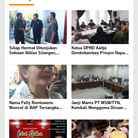
Sikap Hormat Ditunjukan
Ketua DPRD Aaltje
Sekwan Niklas Silangen,
Dondokambey Pimpin Rapat
Menyambut Kedatangan
Banmus, Agenda
Gubernur dan Wagub YSK-
Penjadwalan Paripurna
VICKTORY di DPRD Sulut
Penyampaian Ranperda LKPJ
Walikota 2025
Nama Felly Runtuwene
Janji Manis PT MSM/TTN,
Muncul di BAP Tersangka
Kembali Menggema Diruang
Sony Sonjaya dalam Skandal
RDP DPRD Sulut, Warga
Korupsi MBG, Felly: Anggap
Pinasungkulan Mulai Hilang
Saja Iklan Gratis
Kesabaran