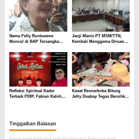
VICKTORY di DPRD Sulut
Penyampaian Ranperda LKPJ
Walikota 2025
Nama Felly Runtuwene
Janji Manis PT MSM/TTN,
Muncul di BAP Tersangka
Kembali Menggema Diruang
Sony Sonjaya dalam Skandal
RDP DPRD Sulut, Warga
Korupsi MBG, Felly: Anggap
Pinasungkulan Mulai Hilang
Saja Iklan Gratis
Kesabaran
Refleksi Spiritual Kader
Kasat Resnarkoba Bitung
Terbaik PDIP, Fabian Kaloh
Jefry Duabay Tegas Bersihkan
Serukan Esensi Ikhlas dan
Kota Bitung dari Narkoba,
Pengorbanan lewat Idul Adha
Residivis Langsung
1447
Diamankan
Tinggalkan Balasan
Alamat email Anda tidak akan dipublikasikan.
Ruas yang wajib