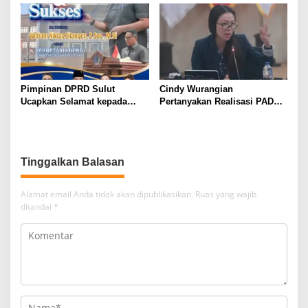
sela Paripurna Persetujuan
2025
Penggunaan APBD 2025
Pimpinan DPRD Sulut
Cindy Wurangian
Ucapkan Selamat kepada
Pertanyakan Realisasi PAD
Sekwan Definitif Niklas
pada Pembahasan
Silangen
Pertanggungjawaban
Pelaksanaan APBD 2025,
antara Banggar dan TAPD
Tinggalkan Balasan
Alamat email Anda tidak akan dipublikasikan.
Ruas yang wajib
ditandai
*