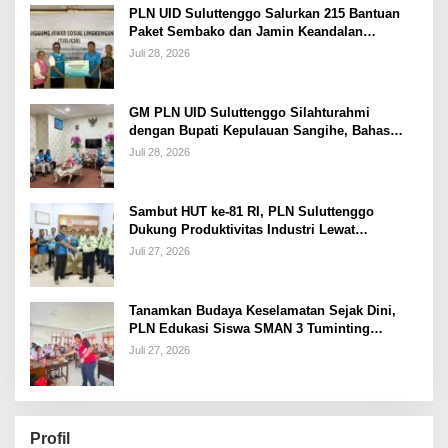
PLN UID Suluttenggo Salurkan 215 Bantuan
Paket Sembako dan Jamin Keandalan
Kelistrikan Pasca Bencana di Tamako
Juli 28, 2026
GM PLN UID Suluttenggo Silahturahmi
dengan Bupati Kepulauan Sangihe, Bahas
Keandalan Sistem Kelistrikan hingga
Juli 28, 2026
Pemulihan Pascabencana Tamako
Sambut HUT ke-81 RI, PLN Suluttenggo
Dukung Produktivitas Industri Lewat
Penambahan Daya PT J Resources Bolaang
Juli 27, 2026
Mongondow
Tanamkan Budaya Keselamatan Sejak Dini,
PLN Edukasi Siswa SMAN 3 Tuminting
Manado Soal Bahaya Listrik
Juli 27, 2026
Profil