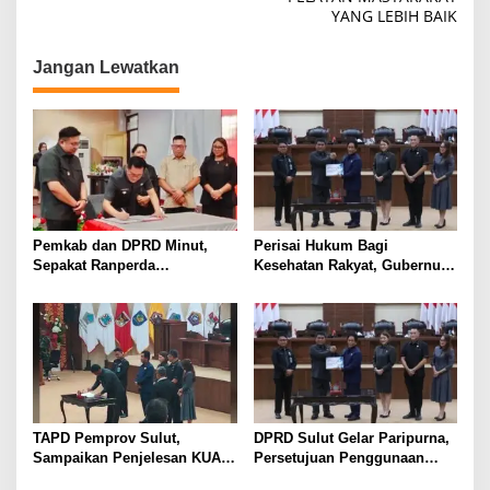
YANG LEBIH BAIK
Jangan Lewatkan
Pemkab dan DPRD Minut,
Perisai Hukum Bagi
Sepakat Ranperda
Kesehatan Rakyat, Gubernur
Pemerintahan Desa
Yulius Selvanus Serahkan
Ditetapkan Menjadi Perda
Ranperda Penanggulangan
KLB dan Wabah ke DPRD
Sulut
TAPD Pemprov Sulut,
DPRD Sulut Gelar Paripurna,
Sampaikan Penjelesan KUA-
Persetujuan Penggunaan
PPAS APBD TA. 2027 Disela-
APBD Pemprov Sulut TA.