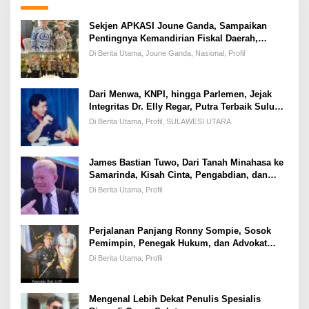
Sekjen APKASI Joune Ganda, Sampaikan
Pentingnya Kemandirian Fiskal Daerah,
Dihadapan Pimpinan DPR-RI
Di Berita Utama, Joune Ganda, Nasional, Profil
Dari Menwa, KNPI, hingga Parlemen, Jejak
Integritas Dr. Elly Regar, Putra Terbaik Suluun
yang Disegani Lintas Generasi
Di Berita Utama, Profil, SULAWESI UTARA
James Bastian Tuwo, Dari Tanah Minahasa ke
Samarinda, Kisah Cinta, Pengabdian, dan
Kesuksesan
Di Berita Utama, Profil
Perjalanan Panjang Ronny Sompie, Sosok
Pemimpin, Penegak Hukum, dan Advokat
Keadilan
Di Berita Utama, Profil
Mengenal Lebih Dekat Penulis Spesialis