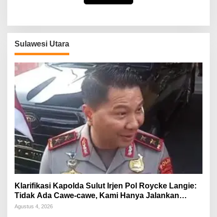
Sulawesi Utara
Klarifikasi Kapolda Sulut Irjen Pol Roycke Langie:
Tidak Ada Cawe-cawe, Kami Hanya Jalankan
Perintah Undang-Undang
Agustus 4, 2026