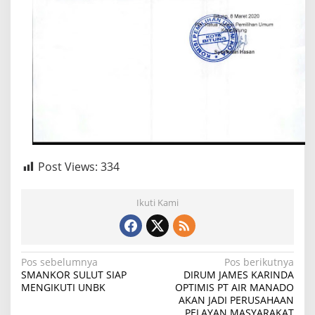
Post Views:
334
Ikuti Kami
Navigasi
Pos sebelumnya
Pos berikutnya
SMANKOR SULUT SIAP
DIRUM JAMES KARINDA
pos
MENGIKUTI UNBK
OPTIMIS PT AIR MANADO
AKAN JADI PERUSAHAAN
PELAYAN MASYARAKAT