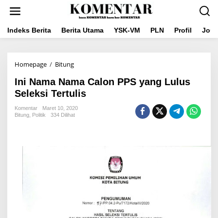
Lewati
ke
konten
Indeks Berita
Berita Utama
YSK-VM
PLN
Profil
Jou
Ini
Homepage
/
Bitung
Nama
Ini Nama Nama Calon PPS yang Lulus
Nama
Calon
Seleksi Tertulis
PPS
yang
Komentar
Maret 10, 2020
Bitung
,
Politik
334 Dilihat
Lulus
Seleksi
Tertulis