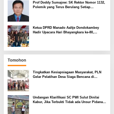
Prof Doddy Sumajow: SK Rektor Nomor 1132,
Polemik yang Terus Berulang Setiap
Pemilihan Rektor Unsrat
Ketua DPRD Manado Aaltje Dondokambey
Hadir Upacara Hari Bhayangkara ke-80,
Tegaskan Komitmen Jaga Kondusifitas Kota
Manado
Tomohon
Tingkatkan Kesiapsiagaan Masyarakat, PLN
Gelar Pelatihan Desa Siaga Bencana di
Kinilow Tomohon
Undangan Klarifikasi SC PWI Sulut Dinilai
Kabur, Jika Terbukti Tidak ada Unsur Pidana
Pelapor dapat Dianggap Mencemarkan Nama
Baik