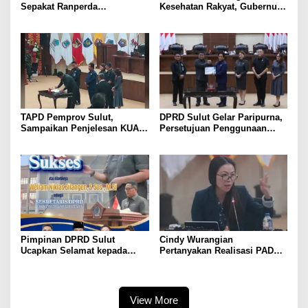
Sepakat Ranperda
Kesehatan Rakyat, Gubernur
Pemerintahan Desa
Yulius Selvanus Serahkan
Ditetapkan Menjadi Perda
Ranperda Penanggulangan
KLB dan Wabah ke DPRD
Sulut
TAPD Pemprov Sulut,
DPRD Sulut Gelar Paripurna,
Sampaikan Penjelesan KUA-
Persetujuan Penggunaan
PPAS APBD TA. 2027 Disela-
APBD Pemprov Sulut TA.
sela Paripurna Persetujuan
2025
Penggunaan APBD 2025
Pimpinan DPRD Sulut
Cindy Wurangian
Ucapkan Selamat kepada
Pertanyakan Realisasi PAD
Sekwan Definitif Niklas
pada Pembahasan
Silangen
Pertanggungjawaban
Pelaksanaan APBD 2025,
antara Banggar dan TAPD
View More