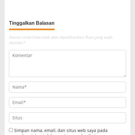
Pulau Bunaken
Pendidikan di SMP Negeri 1
Palu Lewat Program TJSL
Tinggalkan Balasan
Alamat email Anda tidak akan dipublikasikan.
Ruas yang wajib
ditandai
*
Simpan nama, email, dan situs web saya pada