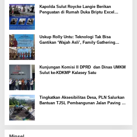
Kapolda Sulut Roycke Langie Berikan
Penguatan di Rumah Duka Briptu Excel
Mamuli, Selamat Jalan Satria Bhayangkara
Uskup Rolly Untu: Teknologi Tak Bisa
Gantikan ‘Wajah Asli’, Family Gathering
Komsos Manado Mampu Pererat Sinodalitas
Kunjungan Komisi II DPRD dan Dinas UMKM
Sulut ke-KDKMP Kalasey Satu
Tingkatkan Aksesibilitas Desa, PLN Salurkan
Bantuan TJSL Pembangunan Jalan Paving di
Desa Tempang Dua Minahasa
Minsel