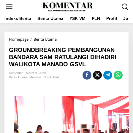
Lewati
ke
konten
Indeks Berita
Berita Utama
YSK-VM
PLN
Profil
Jou
GROUNDBREAKING
Homepage
/
Berita Utama
PEMBANGUNAN
GROUNDBREAKING PEMBANGUNAN
BANDARA
SAM
BANDARA SAM RATULANGI DIHADIRI
RATULANGI
WALIKOTA MANADO GSVL
DIHADIRI
WALIKOTA
Komentar
Maret 9, 2020
MANADO
Berita Utama
,
Manado
359 Dilihat
GSVL