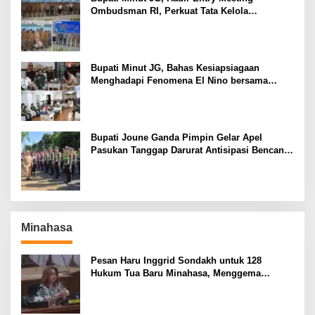
Ombudsman RI, Perkuat Tata Kelola
Pelayanan Publik
Bupati Minut JG, Bahas Kesiapsiagaan
Menghadapi Fenomena El Nino bersama
Danlanud Sam Ratulangi dan Jajaran
Bupati Joune Ganda Pimpin Gelar Apel
Pasukan Tanggap Darurat Antisipasi Bencana
El Nino
Minahasa
Pesan Haru Inggrid Sondakh untuk 128
Hukum Tua Baru Minahasa, Menggema
Semangat Sang Ayah