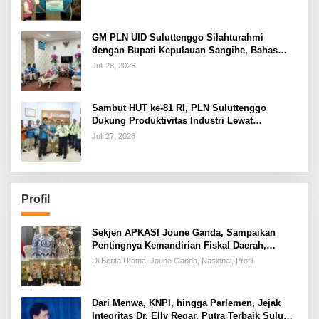
GM PLN UID Suluttenggo Silahturahmi
dengan Bupati Kepulauan Sangihe, Bahas
Keandalan Sistem Kelistrikan hingga
Juli 28, 2026
Pemulihan Pascabencana Tamako
Sambut HUT ke-81 RI, PLN Suluttenggo
Dukung Produktivitas Industri Lewat
Penambahan Daya PT J Resources Bolaang
Juli 27, 2026
Mongondow
Profil
Sekjen APKASI Joune Ganda, Sampaikan
Pentingnya Kemandirian Fiskal Daerah,
Dihadapan Pimpinan DPR-RI
Di Berita Utama, Joune Ganda, Nasional, Profil
Dari Menwa, KNPI, hingga Parlemen, Jejak
Integritas Dr. Elly Regar, Putra Terbaik Suluun