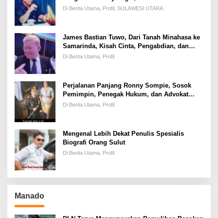
yang Disegani Lintas Generasi
Di Berita Utama, Profil, SULAWESI UTARA
James Bastian Tuwo, Dari Tanah Minahasa ke
Samarinda, Kisah Cinta, Pengabdian, dan
Kesuksesan
Di Berita Utama, Profil
Perjalanan Panjang Ronny Sompie, Sosok
Pemimpin, Penegak Hukum, dan Advokat
Keadilan
Di Berita Utama, Profil
Mengenal Lebih Dekat Penulis Spesialis
Biografi Orang Sulut
Di Berita Utama, Profil
Manado