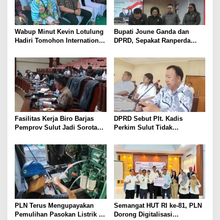
Wabup Minut Kevin Lotulung
Bupati Joune Ganda dan
Hadiri Tomohon International
DPRD, Sepakat Ranperda
Flower Festival, Dukung
KUA-PPAS APBD 2027
Agenda Pariwisata Nasional
Dibahas Ditingkat Selanjutnya
Fasilitas Kerja Biro Barjas
DPRD Sebut Plt. Kadis
Pemprov Sulut Jadi Sorotan
Perkim Sulut Tidak
Anggota DPRD
Komunikatif
PLN Terus Mengupayakan
Semangat HUT RI ke-81, PLN
Pemulihan Pasokan Listrik di
Dorong Digitalisasi