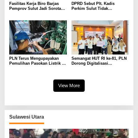
Fasilitas Kerja Biro Barjas
DPRD Sebut Plt. Kadis
Pemprov Sulut Jadi Sorotan
Perkim Sulut Tidak
Anggota DPRD
Komunikatif
PLN Terus Mengupayakan
Semangat HUT RI ke-81, PLN
Pemulihan Pasokan Listrik di
Dorong Digitalisasi
Pulau Bunaken
Pendidikan di SMP Negeri 1
Palu Lewat Program TJSL
View More
Sulawesi Utara