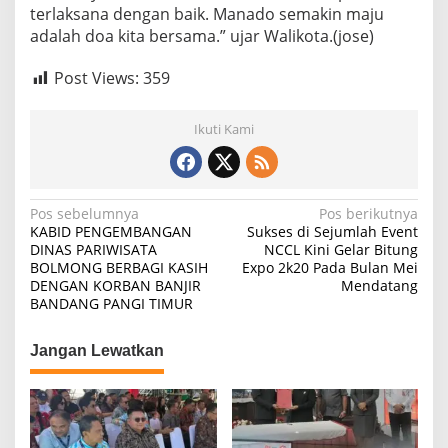
terlaksana dengan baik. Manado semakin maju
adalah doa kita bersama.” ujar Walikota.(jose)
Post Views:
359
Ikuti Kami
Navigasi
Pos sebelumnya
Pos berikutnya
KABID PENGEMBANGAN
Sukses di Sejumlah Event
pos
DINAS PARIWISATA
NCCL Kini Gelar Bitung
BOLMONG BERBAGI KASIH
Expo 2k20 Pada Bulan Mei
DENGAN KORBAN BANJIR
Mendatang
BANDANG PANGI TIMUR
Jangan Lewatkan