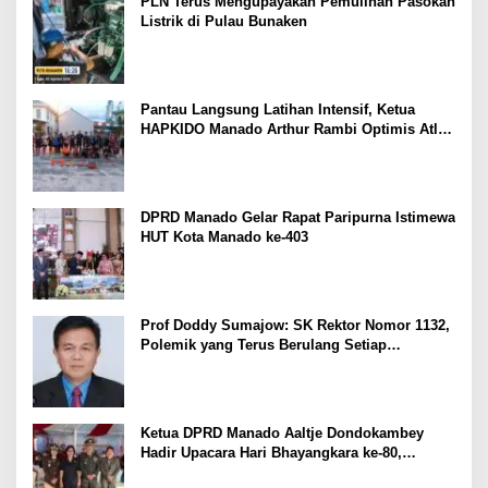
PLN Terus Mengupayakan Pemulihan Pasokan
Listrik di Pulau Bunaken
Pantau Langsung Latihan Intensif, Ketua
HAPKIDO Manado Arthur Rambi Optimis Atlet
Cetak Prestasi di Kejurnas Bandar Lampung
DPRD Manado Gelar Rapat Paripurna Istimewa
HUT Kota Manado ke-403
Prof Doddy Sumajow: SK Rektor Nomor 1132,
Polemik yang Terus Berulang Setiap
Pemilihan Rektor Unsrat
Ketua DPRD Manado Aaltje Dondokambey
Hadir Upacara Hari Bhayangkara ke-80,
Tegaskan Komitmen Jaga Kondusifitas Kota