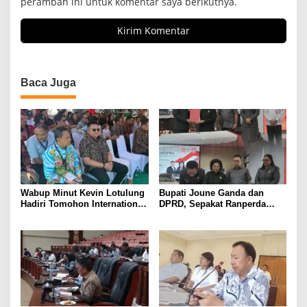
peramban ini untuk komentar saya berikutnya.
Baca Juga
Wabup Minut Kevin Lotulung
Bupati Joune Ganda dan
Hadiri Tomohon International
DPRD, Sepakat Ranperda
Flower Festival, Dukung
KUA-PPAS APBD 2027
Agenda Pariwisata Nasional
Dibahas Ditingkat Selanjutnya