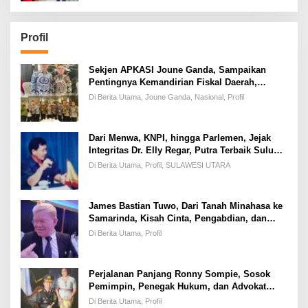
Profil
Sekjen APKASI Joune Ganda, Sampaikan
Pentingnya Kemandirian Fiskal Daerah,
Dihadapan Pimpinan DPR-RI
Di Berita Utama, Joune Ganda, Nasional, Profil
Dari Menwa, KNPI, hingga Parlemen, Jejak
Integritas Dr. Elly Regar, Putra Terbaik Suluun
yang Disegani Lintas Generasi
Di Berita Utama, Profil, SULAWESI UTARA
James Bastian Tuwo, Dari Tanah Minahasa ke
Samarinda, Kisah Cinta, Pengabdian, dan
Kesuksesan
Di Berita Utama, Profil
Perjalanan Panjang Ronny Sompie, Sosok
Pemimpin, Penegak Hukum, dan Advokat
Keadilan
Di Berita Utama, Profil