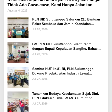
Tidak Ada Cawe-cawe, Kami Hanya Jalankan
Perintah Undang-Undang
Agustus 4, 2026
PLN UID Suluttenggo Salurkan 215 Bantuan
Paket Sembako dan Jamin Keandalan
Kelistrikan Pasca Bencana di Tamako
Juli 28, 2026
GM PLN UID Suluttenggo Silahturahmi
dengan Bupati Kepulauan Sangihe, Bahas
Keandalan Sistem Kelistrikan hingga
Juli 28, 2026
Pemulihan Pascabencana Tamako
Sambut HUT ke-81 RI, PLN Suluttenggo
Dukung Produktivitas Industri Lewat
Penambahan Daya PT J Resources Bolaang
Juli 27, 2026
Mongondow
Tanamkan Budaya Keselamatan Sejak Dini,
PLN Edukasi Siswa SMAN 3 Tuminting
Manado Soal Bahaya Listrik
Juli 27, 2026