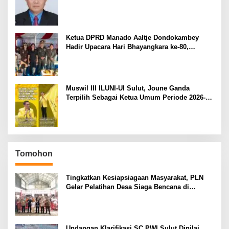
Pemilihan Rektor Unsrat
Ketua DPRD Manado Aaltje Dondokambey
Hadir Upacara Hari Bhayangkara ke-80,
Tegaskan Komitmen Jaga Kondusifitas Kota
Manado
Muswil III ILUNI-UI Sulut, Joune Ganda
Terpilih Sebagai Ketua Umum Periode 2026-
2029
Tomohon
Tingkatkan Kesiapsiagaan Masyarakat, PLN
Gelar Pelatihan Desa Siaga Bencana di
Kinilow Tomohon
Undangan Klarifikasi SC PWI Sulut Dinilai