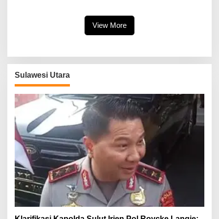
Jalankan Perintah Undang-
Pelayanan Publik
Undang
View More
Sulawesi Utara
Klarifikasi Kapolda Sulut Irjen Pol Roycke Langie: