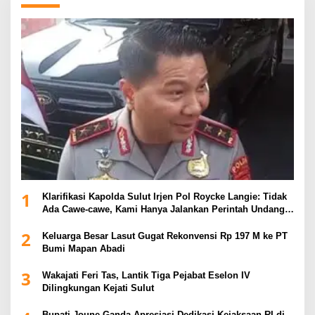
1
Klarifikasi Kapolda Sulut Irjen Pol Roycke Langie: Tidak
Ada Cawe-cawe, Kami Hanya Jalankan Perintah Undang-
Undang
2
Keluarga Besar Lasut Gugat Rekonvensi Rp 197 M ke PT
Bumi Mapan Abadi
3
Wakajati Feri Tas, Lantik Tiga Pejabat Eselon IV
Dilingkungan Kejati Sulut
Bupati Joune Ganda Apresiasi Dedikasi Kejaksaan RI di