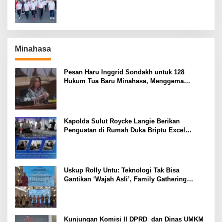
Rangkaian HUT RI ke-81
Minahasa
Pesan Haru Inggrid Sondakh untuk 128
Hukum Tua Baru Minahasa, Menggema
Semangat Sang Ayah
Kapolda Sulut Roycke Langie Berikan
Penguatan di Rumah Duka Briptu Excel
Mamuli, Selamat Jalan Satria Bhayangkara
Uskup Rolly Untu: Teknologi Tak Bisa
Gantikan ‘Wajah Asli’, Family Gathering
Komsos Manado Mampu Pererat Sinodalitas
Kunjungan Komisi II DPRD dan Dinas UMKM