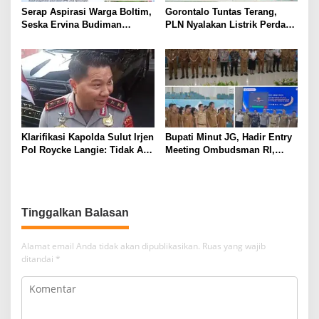
Serap Aspirasi Warga Boltim,
Gorontalo Tuntas Terang,
Seska Ervina Budiman
PLN Nyalakan Listrik Perdana
Perjuangkan IPR, Perbaikan
di Pulau Dudepo, Rasio Desa
Jalan hingga Penguatan
Berlistrik Provinsi Gorontalo
UMKM
Capai 100 Persen
Klarifikasi Kapolda Sulut Irjen
Bupati Minut JG, Hadir Entry
Pol Roycke Langie: Tidak Ada
Meeting Ombudsman RI,
Cawe-cawe, Kami Hanya
Perkuat Tata Kelola
Jalankan Perintah Undang-
Pelayanan Publik
Undang
Tinggalkan Balasan
Alamat email Anda tidak akan dipublikasikan.
Ruas yang wajib
ditandai
*