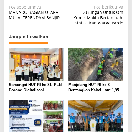
Navigasi
Pos sebelumnya
Pos berikutnya
MANADO BAGIAN UTARA
Dukungan Untuk Om
pos
MULAI TERENDAM BANJIR
Kumis Makin Bertambah,
Kini Giliran Warga Pardo
Jangan Lewatkan
Semangat HUT RI ke-81, PLN
Menjelang HUT RI ke-8,
Dorong Digitalisasi
Bentangkan Kabel Laut 1,95
Pendidikan di SMP Negeri 1
KMS, PLN Nyalakan Listrik
Palu Lewat Program TJSL
Perdana di Pulau Dudepo dan
Tuntaskan 100 Persen Rasio
Desa Berlistrik Provinsi
Gorontalo