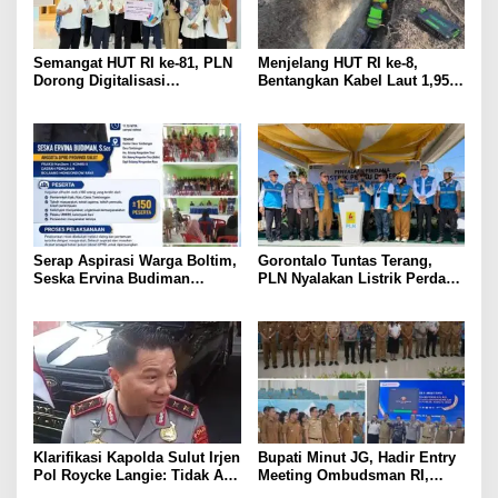
Semangat HUT RI ke-81, PLN
Menjelang HUT RI ke-8,
Dorong Digitalisasi
Bentangkan Kabel Laut 1,95
Pendidikan di SMP Negeri 1
KMS, PLN Nyalakan Listrik
Palu Lewat Program TJSL
Perdana di Pulau Dudepo dan
Tuntaskan 100 Persen Rasio
Desa Berlistrik Provinsi
Gorontalo
Serap Aspirasi Warga Boltim,
Gorontalo Tuntas Terang,
Seska Ervina Budiman
PLN Nyalakan Listrik Perdana
Perjuangkan IPR, Perbaikan
di Pulau Dudepo, Rasio Desa
Jalan hingga Penguatan
Berlistrik Provinsi Gorontalo
UMKM
Capai 100 Persen
Klarifikasi Kapolda Sulut Irjen
Bupati Minut JG, Hadir Entry
Pol Roycke Langie: Tidak Ada
Meeting Ombudsman RI,
Cawe-cawe, Kami Hanya
Perkuat Tata Kelola