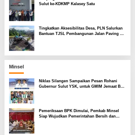
Sulut ke-KDKMP Kalasey Satu
Tingkatkan Aksesibilitas Desa, PLN Salurkan
Bantuan TJSL Pembangunan Jalan Paving di
Desa Tempang Dua Minahasa
Minsel
Niklas Silangen Sampaikan Pesan Rohani
Gubernur Sulut YSK, untuk GMIM Jemaat Bait
El Ritey di Usia 191 Tahun
Pemeriksaan BPK Dimulai, Pemkab Minsel
Siap Wujudkan Pemerintahan Bersih dan
Transparan