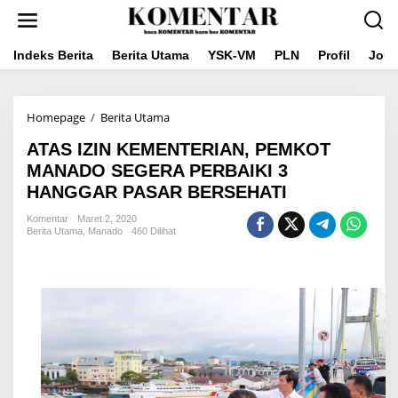
Lewati
ke
konten
Indeks Berita
Berita Utama
YSK-VM
PLN
Profil
Jou
ATAS
Homepage
/
Berita Utama
IZIN
ATAS IZIN KEMENTERIAN, PEMKOT
KEMENTERIAN,
PEMKOT
MANADO SEGERA PERBAIKI 3
MANADO
HANGGAR PASAR BERSEHATI
SEGERA
PERBAIKI
Komentar
Maret 2, 2020
3
Berita Utama
,
Manado
460 Dilihat
HANGGAR
PASAR
BERSEHATI