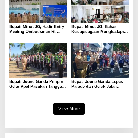
Bupati Minut JG, Hadir Entry
Bupati Minut JG, Bahas
Meeting Ombudsman RI,
Kesiapsiagaan Menghadapi
Perkuat Tata Kelola
Fenomena El Nino bersama
Pelayanan Publik
Danlanud Sam Ratulangi dan
Jajaran
Bupati Joune Ganda Pimpin
Bupati Joune Ganda Lepas
Gelar Apel Pasukan Tanggap
Parade dan Gerak Jalan
Darurat Antisipasi Bencana El
Menyambut HUT RI ke-81
Nino
View More