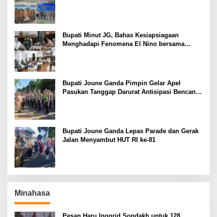
Pelayanan Publik
Bupati Minut JG, Bahas Kesiapsiagaan
Menghadapi Fenomena El Nino bersama
Danlanud Sam Ratulangi dan Jajaran
Bupati Joune Ganda Pimpin Gelar Apel
Pasukan Tanggap Darurat Antisipasi Bencana
El Nino
Bupati Joune Ganda Lepas Parade dan Gerak
Jalan Menyambut HUT RI ke-81
Minahasa
Pesan Haru Inggrid Sondakh untuk 128