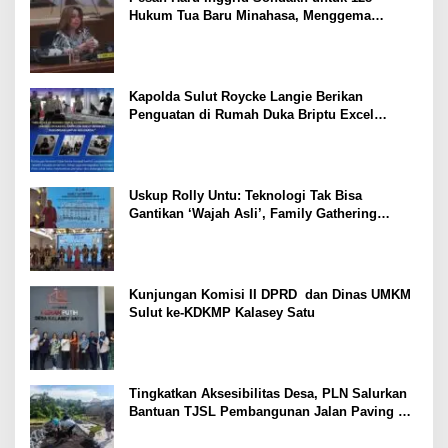
Hukum Tua Baru Minahasa, Menggema
Semangat Sang Ayah
Kapolda Sulut Roycke Langie Berikan
Penguatan di Rumah Duka Briptu Excel
Mamuli, Selamat Jalan Satria Bhayangkara
Uskup Rolly Untu: Teknologi Tak Bisa
Gantikan ‘Wajah Asli’, Family Gathering
Komsos Manado Mampu Pererat Sinodalitas
Kunjungan Komisi II DPRD dan Dinas UMKM
Sulut ke-KDKMP Kalasey Satu
Tingkatkan Aksesibilitas Desa, PLN Salurkan
Bantuan TJSL Pembangunan Jalan Paving di
Desa Tempang Dua Minahasa