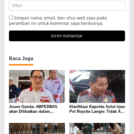
Simpan nama, email, dan situs web saya pada
peramban ini untuk komentar saya berikutnya.
Baca Juga
Joune Ganda: ABPEDBAS
Klarifikasi Kapolda Sulut Irjen
akan Dilibatkan dalam
Pol Roycke Langie: Tidak Ada
Pengawasan Pilhut Minut
Cawe-cawe, Kami Hanya
2026
Jalankan Perintah Undang-
Undang