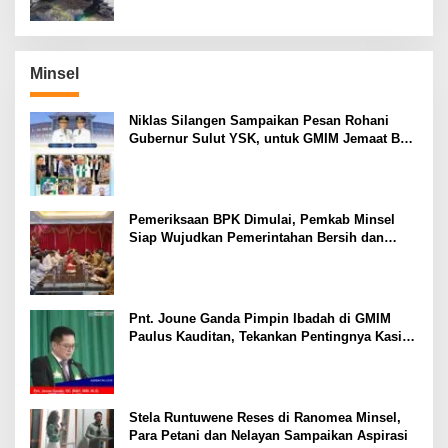
Minsel
Niklas Silangen Sampaikan Pesan Rohani
Gubernur Sulut YSK, untuk GMIM Jemaat Bait
El Ritey di Usia 191 Tahun
Pemeriksaan BPK Dimulai, Pemkab Minsel
Siap Wujudkan Pemerintahan Bersih dan
Transparan
Pnt. Joune Ganda Pimpin Ibadah di GMIM
Paulus Kauditan, Tekankan Pentingnya Kasih
sebagai Fondasi Utama
Stela Runtuwene Reses di Ranomea Minsel,
Para Petani dan Nelayan Sampaikan Aspirasi