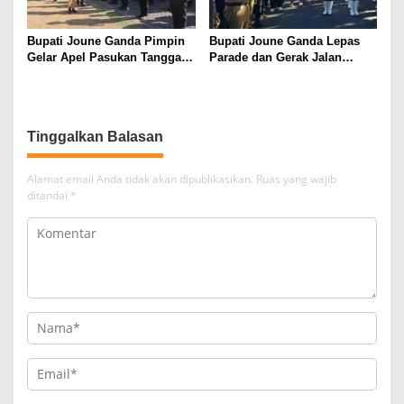
Bupati Joune Ganda Pimpin
Bupati Joune Ganda Lepas
Gelar Apel Pasukan Tanggap
Parade dan Gerak Jalan
Darurat Antisipasi Bencana El
Menyambut HUT RI ke-81
Nino
Tinggalkan Balasan
Alamat email Anda tidak akan dipublikasikan.
Ruas yang wajib
ditandai
*