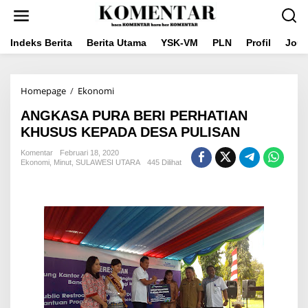
Lewati
ke
konten
Indeks Berita
Berita Utama
YSK-VM
PLN
Profil
Jou
ANGKASA
Homepage
/
Ekonomi
PURA
ANGKASA PURA BERI PERHATIAN
BERI
PERHATIAN
KHUSUS KEPADA DESA PULISAN
KHUSUS
KEPADA
Komentar
Februari 18, 2020
Ekonomi
,
Minut
,
SULAWESI UTARA
DESA
445 Dilihat
PULISAN