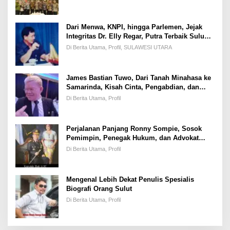
Dari Menwa, KNPI, hingga Parlemen, Jejak
Integritas Dr. Elly Regar, Putra Terbaik Suluun
yang Disegani Lintas Generasi
Di Berita Utama, Profil, SULAWESI UTARA
James Bastian Tuwo, Dari Tanah Minahasa ke
Samarinda, Kisah Cinta, Pengabdian, dan
Kesuksesan
Di Berita Utama, Profil
Perjalanan Panjang Ronny Sompie, Sosok
Pemimpin, Penegak Hukum, dan Advokat
Keadilan
Di Berita Utama, Profil
Mengenal Lebih Dekat Penulis Spesialis
Biografi Orang Sulut
Di Berita Utama, Profil