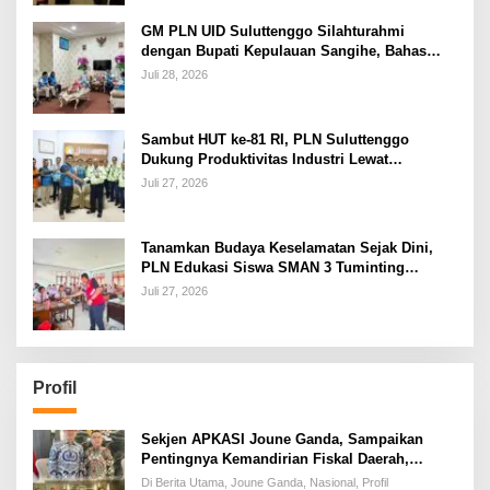
GM PLN UID Suluttenggo Silahturahmi
dengan Bupati Kepulauan Sangihe, Bahas
Keandalan Sistem Kelistrikan hingga
Juli 28, 2026
Pemulihan Pascabencana Tamako
Sambut HUT ke-81 RI, PLN Suluttenggo
Dukung Produktivitas Industri Lewat
Penambahan Daya PT J Resources Bolaang
Juli 27, 2026
Mongondow
Tanamkan Budaya Keselamatan Sejak Dini,
PLN Edukasi Siswa SMAN 3 Tuminting
Manado Soal Bahaya Listrik
Juli 27, 2026
Profil
Sekjen APKASI Joune Ganda, Sampaikan
Pentingnya Kemandirian Fiskal Daerah,
Dihadapan Pimpinan DPR-RI
Di Berita Utama, Joune Ganda, Nasional, Profil