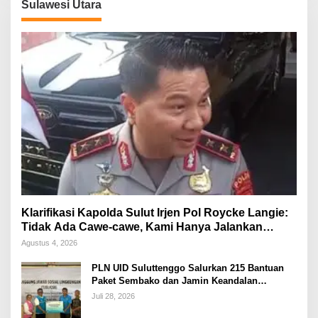
Sulawesi Utara
Klarifikasi Kapolda Sulut Irjen Pol Roycke Langie:
Tidak Ada Cawe-cawe, Kami Hanya Jalankan
Perintah Undang-Undang
Agustus 4, 2026
PLN UID Suluttenggo Salurkan 215 Bantuan
Paket Sembako dan Jamin Keandalan
Kelistrikan Pasca Bencana di Tamako
Juli 28, 2026