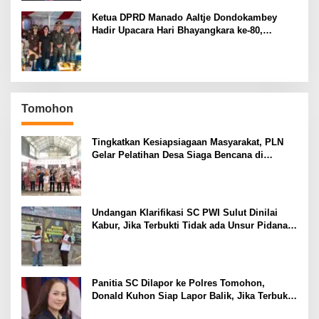
Ketua DPRD Manado Aaltje Dondokambey
Hadir Upacara Hari Bhayangkara ke-80,
Tegaskan Komitmen Jaga Kondusifitas Kota
Manado
Tomohon
Tingkatkan Kesiapsiagaan Masyarakat, PLN
Gelar Pelatihan Desa Siaga Bencana di
Kinilow Tomohon
Undangan Klarifikasi SC PWI Sulut Dinilai
Kabur, Jika Terbukti Tidak ada Unsur Pidana
Pelapor dapat Dianggap Mencemarkan Nama
Baik
Panitia SC Dilapor ke Polres Tomohon,
Donald Kuhon Siap Lapor Balik, Jika Terbukti
Kemenangan Sintya Terancam Gugur