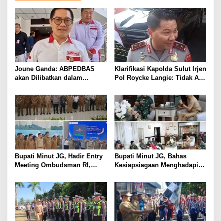
Joune Ganda: ABPEDBAS
Klarifikasi Kapolda Sulut Irjen
akan Dilibatkan dalam
Pol Roycke Langie: Tidak Ada
Pengawasan Pilhut Minut
Cawe-cawe, Kami Hanya
2026
Jalankan Perintah Undang-
Undang
Bupati Minut JG, Hadir Entry
Bupati Minut JG, Bahas
Meeting Ombudsman RI,
Kesiapsiagaan Menghadapi
Perkuat Tata Kelola
Fenomena El Nino bersama
Pelayanan Publik
Danlanud Sam Ratulangi dan
Jajaran