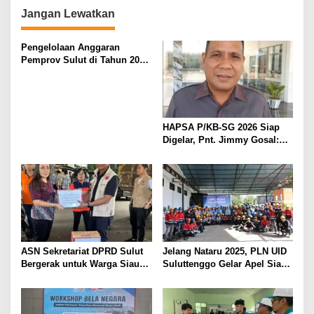
Jangan Lewatkan
Pengelolaan Anggaran
Pemprov Sulut di Tahun 2025
Tepat dan Cermat, Fraksi
Partai Demokrat Ingatakan
Pemerintah Perhatikan Untuk
Jalan Provinsi
HAPSA P/KB-SG 2026 Siap
Digelar, Pnt. Jimmy Gosal:
Mari Bersatu untuk
Kemuliaan Kristus
ASN Sekretariat DPRD Sulut
Jelang Nataru 2025, PLN UID
Bergerak untuk Warga Siau
Suluttenggo Gelar Apel Siaga
Terdampak Bencana
Jaga Keandalan Pasokan
Listrik