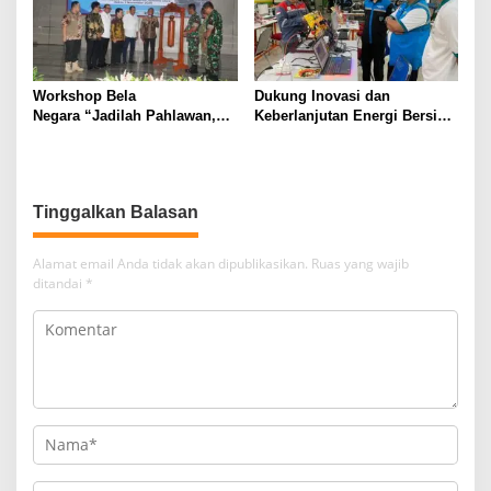
Workshop Bela
Dukung Inovasi dan
Negara “Jadilah Pahlawan,
Keberlanjutan Energi Bersih,
Wujudkan Generasi Emas
PLN UID Suluttenggo Gelar
2045”Sukses Digelar
Pelatihan Green Energy di
Sekolah Kejuruan Kota Palu
Tinggalkan Balasan
Alamat email Anda tidak akan dipublikasikan.
Ruas yang wajib
ditandai
*