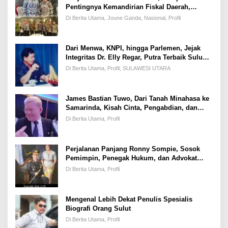
Pentingnya Kemandirian Fiskal Daerah,
Dihadapan Pimpinan DPR-RI
Di Berita Utama, Joune Ganda, Nasional, Profil
Dari Menwa, KNPI, hingga Parlemen, Jejak
Integritas Dr. Elly Regar, Putra Terbaik Suluun
yang Disegani Lintas Generasi
Di Berita Utama, Profil, SULAWESI UTARA
James Bastian Tuwo, Dari Tanah Minahasa ke
Samarinda, Kisah Cinta, Pengabdian, dan
Kesuksesan
Di Berita Utama, Profil
Perjalanan Panjang Ronny Sompie, Sosok
Pemimpin, Penegak Hukum, dan Advokat
Keadilan
Di Berita Utama, Profil
Mengenal Lebih Dekat Penulis Spesialis
Biografi Orang Sulut
Di Berita Utama, Profil