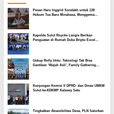
Pesan Haru Inggrid Sondakh untuk 128
Hukum Tua Baru Minahasa, Menggema
Semangat Sang Ayah
Kapolda Sulut Roycke Langie Berikan
Penguatan di Rumah Duka Briptu Excel
Mamuli, Selamat Jalan Satria Bhayangkara
Uskup Rolly Untu: Teknologi Tak Bisa
Gantikan ‘Wajah Asli’, Family Gathering
Komsos Manado Mampu Pererat Sinodalitas
Kunjungan Komisi II DPRD dan Dinas UMKM
Sulut ke-KDKMP Kalasey Satu
Tingkatkan Aksesibilitas Desa, PLN Salurkan