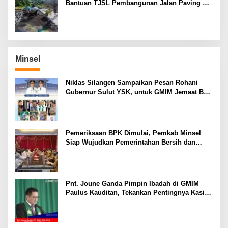
Bantuan TJSL Pembangunan Jalan Paving di
Desa Tempang Dua Minahasa
Minsel
Niklas Silangen Sampaikan Pesan Rohani
Gubernur Sulut YSK, untuk GMIM Jemaat Bait
El Ritey di Usia 191 Tahun
Pemeriksaan BPK Dimulai, Pemkab Minsel
Siap Wujudkan Pemerintahan Bersih dan
Transparan
Pnt. Joune Ganda Pimpin Ibadah di GMIM
Paulus Kauditan, Tekankan Pentingnya Kasih
sebagai Fondasi Utama