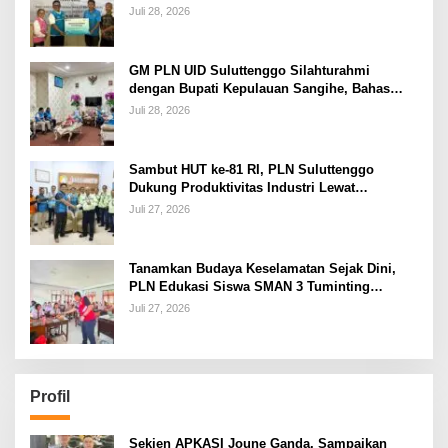
Kelistrikan Pasca Bencana di Tamako
Juli 28, 2026
GM PLN UID Suluttenggo Silahturahmi
dengan Bupati Kepulauan Sangihe, Bahas
Keandalan Sistem Kelistrikan hingga
Juli 28, 2026
Pemulihan Pascabencana Tamako
Sambut HUT ke-81 RI, PLN Suluttenggo
Dukung Produktivitas Industri Lewat
Penambahan Daya PT J Resources Bolaang
Juli 27, 2026
Mongondow
Tanamkan Budaya Keselamatan Sejak Dini,
PLN Edukasi Siswa SMAN 3 Tuminting
Manado Soal Bahaya Listrik
Juli 27, 2026
Profil
Sekjen APKASI Joune Ganda, Sampaikan