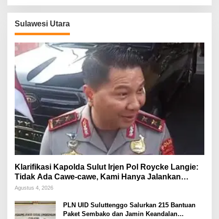
Sulawesi Utara
Klarifikasi Kapolda Sulut Irjen Pol Roycke Langie:
Tidak Ada Cawe-cawe, Kami Hanya Jalankan
Perintah Undang-Undang
Agustus 4, 2026
PLN UID Suluttenggo Salurkan 215 Bantuan
Paket Sembako dan Jamin Keandalan