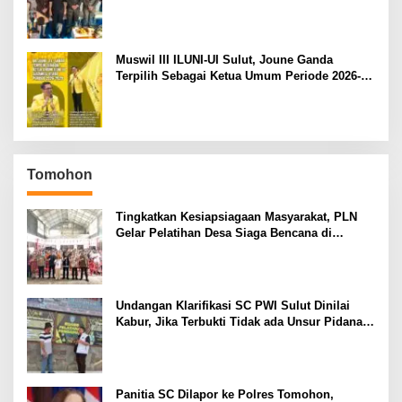
Tegaskan Komitmen Jaga Kondusifitas Kota
Manado
Muswil III ILUNI-UI Sulut, Joune Ganda
Terpilih Sebagai Ketua Umum Periode 2026-
2029
Tomohon
Tingkatkan Kesiapsiagaan Masyarakat, PLN
Gelar Pelatihan Desa Siaga Bencana di
Kinilow Tomohon
Undangan Klarifikasi SC PWI Sulut Dinilai
Kabur, Jika Terbukti Tidak ada Unsur Pidana
Pelapor dapat Dianggap Mencemarkan Nama
Baik
Panitia SC Dilapor ke Polres Tomohon,