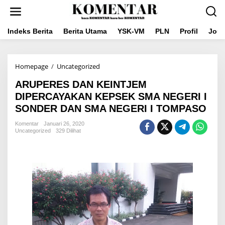
Lewati
ke
konten
Indeks Berita
Berita Utama
YSK-VM
PLN
Profil
Jou
ARUPERES
Homepage
/
Uncategorized
DAN
ARUPERES DAN KEINTJEM
KEINTJEM
DIPERCAYAKAN
DIPERCAYAKAN KEPSEK SMA NEGERI I
KEPSEK
SONDER DAN SMA NEGERI I TOMPASO
SMA
NEGERI
Komentar
Januari 26, 2020
I
Uncategorized
329 Dilihat
SONDER
DAN
SMA
NEGERI
I
TOMPASO