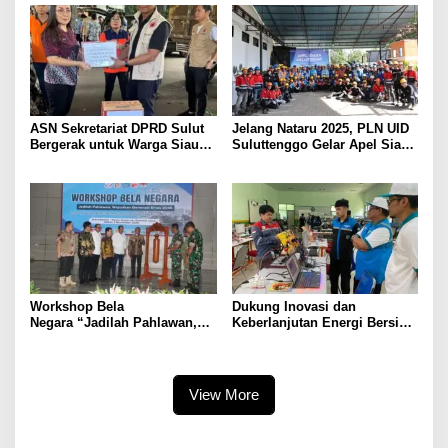
ASN Sekretariat DPRD Sulut
Jelang Nataru 2025, PLN UID
Bergerak untuk Warga Siau
Suluttenggo Gelar Apel Siaga
Terdampak Bencana
Jaga Keandalan Pasokan
Listrik
Workshop Bela
Dukung Inovasi dan
Negara “Jadilah Pahlawan,
Keberlanjutan Energi Bersih,
Wujudkan Generasi Emas
PLN UID Suluttenggo Gelar
2045”Sukses Digelar
Pelatihan Green Energy di
Sekolah Kejuruan Kota Palu
View More