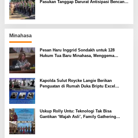
Pasukan Tanggap Darurat Antisipasi Bencana
El Nino
Minahasa
Pesan Haru Inggrid Sondakh untuk 128
Hukum Tua Baru Minahasa, Menggema
Semangat Sang Ayah
Kapolda Sulut Roycke Langie Berikan
Penguatan di Rumah Duka Briptu Excel
Mamuli, Selamat Jalan Satria Bhayangkara
Uskup Rolly Untu: Teknologi Tak Bisa
Gantikan ‘Wajah Asli’, Family Gathering
Komsos Manado Mampu Pererat Sinodalitas