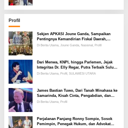
Profil
Sekjen APKASI Joune Ganda, Sampaikan
Pentingnya Kemandirian Fiskal Daerah,
Dihadapan Pimpinan DPR-RI
Di Berita Utama, Joune Ganda, Nasional, Profil
Dari Menwa, KNPI, hingga Parlemen, Jejak
Integritas Dr. Elly Regar, Putra Terbaik Suluun
yang Disegani Lintas Generasi
Di Berita Utama, Profil, SULAWESI UTARA
James Bastian Tuwo, Dari Tanah Minahasa ke
Samarinda, Kisah Cinta, Pengabdian, dan
Kesuksesan
Di Berita Utama, Profil
Perjalanan Panjang Ronny Sompie, Sosok
Pemimpin, Penegak Hukum, dan Advokat