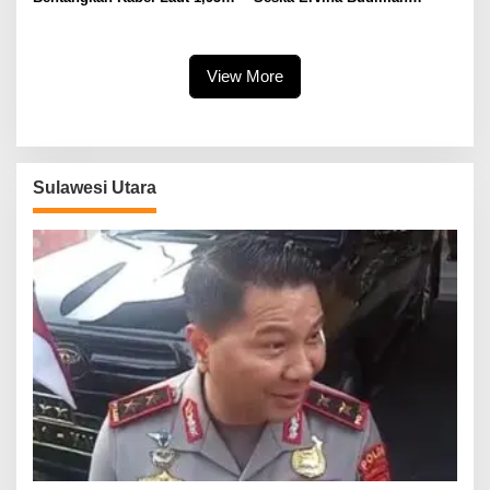
KMS, PLN Nyalakan Listrik
Perjuangkan IPR, Perbaikan
Perdana di Pulau Dudepo dan
Jalan hingga Penguatan
Tuntaskan 100 Persen Rasio
UMKM
Desa Berlistrik Provinsi
View More
Gorontalo
Sulawesi Utara