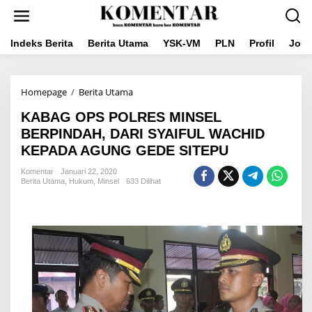
Lewati
ke
konten
Indeks Berita
Berita Utama
YSK-VM
PLN
Profil
Jou
KABAG
Homepage
/
Berita Utama
OPS
KABAG OPS POLRES MINSEL
POLRES
MINSEL
BERPINDAH, DARI SYAIFUL WACHID
BERPINDAH,
KEPADA AGUNG GEDE SITEPU
DARI
SYAIFUL
Komentar
Januari 22, 2020
WACHID
Berita Utama
,
Hukum
,
Minsel
633 Dilihat
KEPADA
AGUNG
GEDE
SITEPU