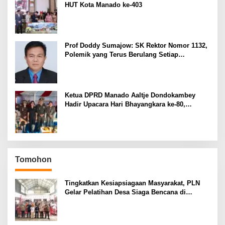
HUT Kota Manado ke-403
Prof Doddy Sumajow: SK Rektor Nomor 1132,
Polemik yang Terus Berulang Setiap
Pemilihan Rektor Unsrat
Ketua DPRD Manado Aaltje Dondokambey
Hadir Upacara Hari Bhayangkara ke-80,
Tegaskan Komitmen Jaga Kondusifitas Kota
Manado
Tomohon
Tingkatkan Kesiapsiagaan Masyarakat, PLN
Gelar Pelatihan Desa Siaga Bencana di
Kinilow Tomohon