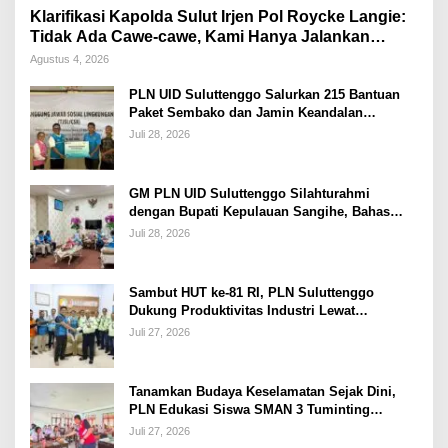
Klarifikasi Kapolda Sulut Irjen Pol Roycke Langie:
Tidak Ada Cawe-cawe, Kami Hanya Jalankan
Perintah Undang-Undang
Agustus 4, 2026
PLN UID Suluttenggo Salurkan 215 Bantuan
Paket Sembako dan Jamin Keandalan
Kelistrikan Pasca Bencana di Tamako
Juli 28, 2026
GM PLN UID Suluttenggo Silahturahmi
dengan Bupati Kepulauan Sangihe, Bahas
Keandalan Sistem Kelistrikan hingga
Juli 28, 2026
Pemulihan Pascabencana Tamako
Sambut HUT ke-81 RI, PLN Suluttenggo
Dukung Produktivitas Industri Lewat
Penambahan Daya PT J Resources Bolaang
Juli 27, 2026
Mongondow
Tanamkan Budaya Keselamatan Sejak Dini,
PLN Edukasi Siswa SMAN 3 Tuminting
Manado Soal Bahaya Listrik
Juli 27, 2026