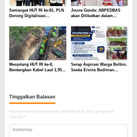
Semangat HUT RI ke-81, PLN
Joune Ganda: ABPEDBAS
Dorong Digitalisasi
akan Dilibatkan dalam
Pendidikan di SMP Negeri 1
Pengawasan Pilhut Minut
Palu Lewat Program TJSL
2026
Menjelang HUT RI ke-8,
Serap Aspirasi Warga Boltim,
Bentangkan Kabel Laut 1,95
Seska Ervina Budiman
KMS, PLN Nyalakan Listrik
Perjuangkan IPR, Perbaikan
Perdana di Pulau Dudepo dan
Jalan hingga Penguatan
Tuntaskan 100 Persen Rasio
UMKM
Desa Berlistrik Provinsi
Tinggalkan Balasan
Gorontalo
Alamat email Anda tidak akan dipublikasikan.
Ruas yang wajib
ditandai
*