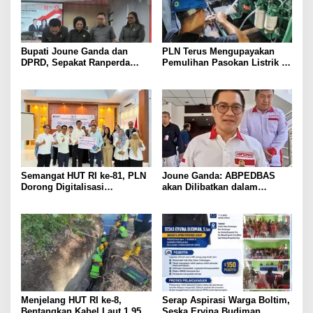
Bupati Joune Ganda dan
PLN Terus Mengupayakan
DPRD, Sepakat Ranperda
Pemulihan Pasokan Listrik di
KUA-PPAS APBD 2027
Pulau Bunaken
Dibahas Ditingkat Selanjutnya
Semangat HUT RI ke-81, PLN
Joune Ganda: ABPEDBAS
Dorong Digitalisasi
akan Dilibatkan dalam
Pendidikan di SMP Negeri 1
Pengawasan Pilhut Minut
Palu Lewat Program TJSL
2026
Menjelang HUT RI ke-8,
Serap Aspirasi Warga Boltim,
Bentangkan Kabel Laut 1,95
Seska Ervina Budiman