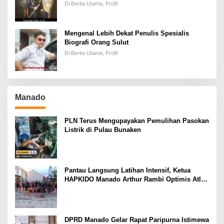
Keadilan
Di Berita Utama, Profil
Mengenal Lebih Dekat Penulis Spesialis
Biografi Orang Sulut
Di Berita Utama, Profil
Manado
PLN Terus Mengupayakan Pemulihan Pasokan
Listrik di Pulau Bunaken
Pantau Langsung Latihan Intensif, Ketua
HAPKIDO Manado Arthur Rambi Optimis Atlet
Cetak Prestasi di Kejurnas Bandar Lampung
DPRD Manado Gelar Rapat Paripurna Istimewa