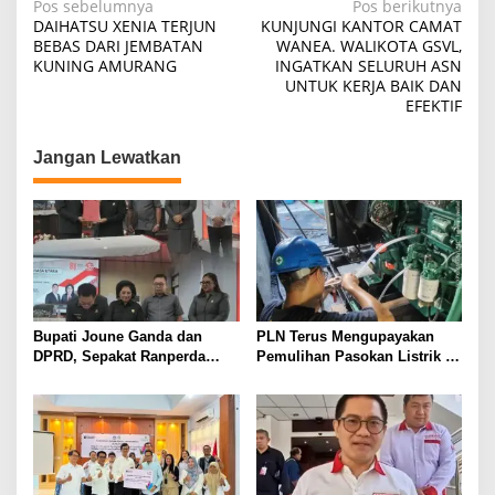
Navigasi
Pos sebelumnya
Pos berikutnya
DAIHATSU XENIA TERJUN
KUNJUNGI KANTOR CAMAT
pos
BEBAS DARI JEMBATAN
WANEA. WALIKOTA GSVL,
KUNING AMURANG
INGATKAN SELURUH ASN
UNTUK KERJA BAIK DAN
EFEKTIF
Jangan Lewatkan
Bupati Joune Ganda dan
PLN Terus Mengupayakan
DPRD, Sepakat Ranperda
Pemulihan Pasokan Listrik di
KUA-PPAS APBD 2027
Pulau Bunaken
Dibahas Ditingkat Selanjutnya