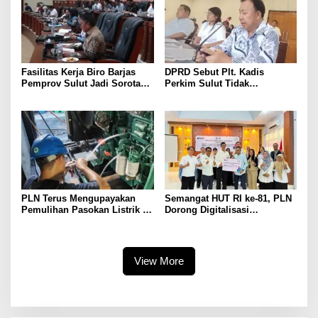
Fasilitas Kerja Biro Barjas
DPRD Sebut Plt. Kadis
Pemprov Sulut Jadi Sorotan
Perkim Sulut Tidak
Anggota DPRD
Komunikatif
PLN Terus Mengupayakan
Semangat HUT RI ke-81, PLN
Pemulihan Pasokan Listrik di
Dorong Digitalisasi
Pulau Bunaken
Pendidikan di SMP Negeri 1
Palu Lewat Program TJSL
View More