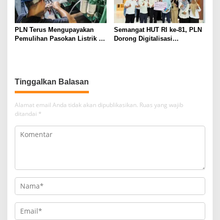
PLN Terus Mengupayakan
Semangat HUT RI ke-81, PLN
Pemulihan Pasokan Listrik di
Dorong Digitalisasi
Pulau Bunaken
Pendidikan di SMP Negeri 1
Palu Lewat Program TJSL
Tinggalkan Balasan
Alamat email Anda tidak akan dipublikasikan.
Ruas yang wajib
ditandai
*