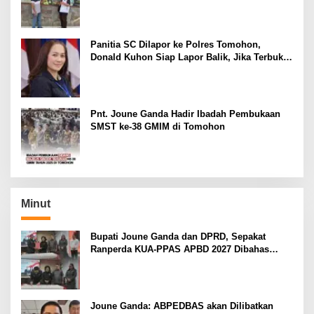
Pelapor dapat Dianggap Mencemarkan Nama
Baik
Panitia SC Dilapor ke Polres Tomohon,
Donald Kuhon Siap Lapor Balik, Jika Terbukti
Kemenangan Sintya Terancam Gugur
Pnt. Joune Ganda Hadir Ibadah Pembukaan
SMST ke-38 GMIM di Tomohon
Minut
Bupati Joune Ganda dan DPRD, Sepakat
Ranperda KUA-PPAS APBD 2027 Dibahas
Ditingkat Selanjutnya
Joune Ganda: ABPEDBAS akan Dilibatkan