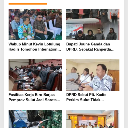
Wabup Minut Kevin Lotulung
Bupati Joune Ganda dan
Hadiri Tomohon International
DPRD, Sepakat Ranperda
Flower Festival, Dukung
KUA-PPAS APBD 2027
Agenda Pariwisata Nasional
Dibahas Ditingkat Selanjutnya
Fasilitas Kerja Biro Barjas
DPRD Sebut Plt. Kadis
Pemprov Sulut Jadi Sorotan
Perkim Sulut Tidak
Anggota DPRD
Komunikatif