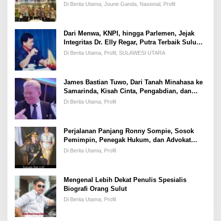
Dihadapan Pimpinan DPR-RI
Di Berita Utama, Joune Ganda, Nasional, Profil
Dari Menwa, KNPI, hingga Parlemen, Jejak
Integritas Dr. Elly Regar, Putra Terbaik Suluun
yang Disegani Lintas Generasi
Di Berita Utama, Profil, SULAWESI UTARA
James Bastian Tuwo, Dari Tanah Minahasa ke
Samarinda, Kisah Cinta, Pengabdian, dan
Kesuksesan
Di Berita Utama, Profil
Perjalanan Panjang Ronny Sompie, Sosok
Pemimpin, Penegak Hukum, dan Advokat
Keadilan
Di Berita Utama, Profil
Mengenal Lebih Dekat Penulis Spesialis
Biografi Orang Sulut
Di Berita Utama, Profil