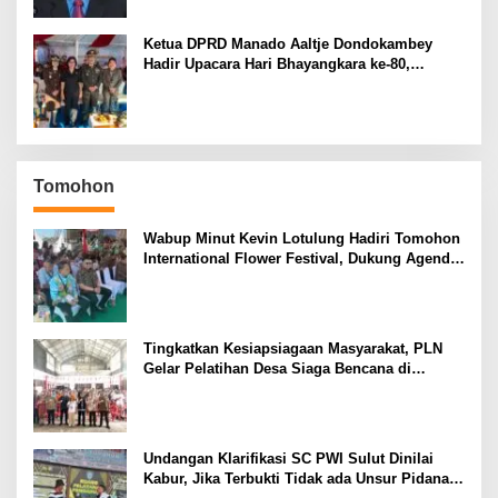
Ketua DPRD Manado Aaltje Dondokambey
Hadir Upacara Hari Bhayangkara ke-80,
Tegaskan Komitmen Jaga Kondusifitas Kota
Manado
Tomohon
Wabup Minut Kevin Lotulung Hadiri Tomohon
International Flower Festival, Dukung Agenda
Pariwisata Nasional
Tingkatkan Kesiapsiagaan Masyarakat, PLN
Gelar Pelatihan Desa Siaga Bencana di
Kinilow Tomohon
Undangan Klarifikasi SC PWI Sulut Dinilai
Kabur, Jika Terbukti Tidak ada Unsur Pidana