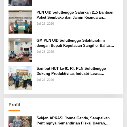
PLN UID Suluttenggo Salurkan 215 Bantuan
Paket Sembako dan Jamin Keandalan
Kelistrikan Pasca Bencana di Tamako
Juli 28, 2026
GM PLN UID Suluttenggo Silahturahmi
dengan Bupati Kepulauan Sangihe, Bahas
Keandalan Sistem Kelistrikan hingga
Juli 28, 2026
Pemulihan Pascabencana Tamako
Sambut HUT ke-81 RI, PLN Suluttenggo
Dukung Produktivitas Industri Lewat
Penambahan Daya PT J Resources Bolaang
Juli 27, 2026
Mongondow
Profil
Sekjen APKASI Joune Ganda, Sampaikan
Pentingnya Kemandirian Fiskal Daerah,