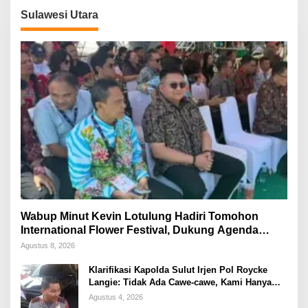
Sulawesi Utara
Wabup Minut Kevin Lotulung Hadiri Tomohon
International Flower Festival, Dukung Agenda
Pariwisata Nasional
Agustus 8, 2026
Klarifikasi Kapolda Sulut Irjen Pol Roycke
Langie: Tidak Ada Cawe-cawe, Kami Hanya
Jalankan Perintah Undang-Undang
Agustus 4, 2026