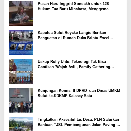
Pesan Haru Inggrid Sondakh untuk 128
Hukum Tua Baru Minahasa, Menggema
Semangat Sang Ayah
Kapolda Sulut Roycke Langie Berikan
Penguatan di Rumah Duka Briptu Excel
Mamuli, Selamat Jalan Satria Bhayangkara
Uskup Rolly Untu: Teknologi Tak Bisa
Gantikan ‘Wajah Asli’, Family Gathering
Komsos Manado Mampu Pererat Sinodalitas
Kunjungan Komisi II DPRD dan Dinas UMKM
Sulut ke-KDKMP Kalasey Satu
Tingkatkan Aksesibilitas Desa, PLN Salurkan
Bantuan TJSL Pembangunan Jalan Paving di
Desa Tempang Dua Minahasa