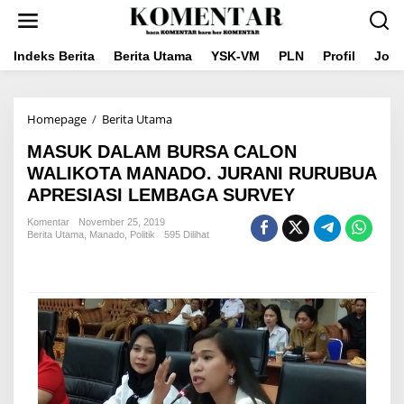
Lewati
ke
konten
Indeks Berita
Berita Utama
YSK-VM
PLN
Profil
Jou
MASUK
Homepage
/
Berita Utama
DALAM
MASUK DALAM BURSA CALON
BURSA
CALON
WALIKOTA MANADO. JURANI RURUBUA
WALIKOTA
APRESIASI LEMBAGA SURVEY
MANADO.
JURANI
Komentar
November 25, 2019
RURUBUA
Berita Utama
,
Manado
,
Politik
595 Dilihat
APRESIASI
LEMBAGA
SURVEY