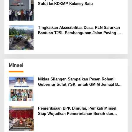
Sulut ke-KDKMP Kalasey Satu
Tingkatkan Aksesibilitas Desa, PLN Salurkan
Bantuan TJSL Pembangunan Jalan Paving di
Desa Tempang Dua Minahasa
Minsel
Niklas Silangen Sampaikan Pesan Rohani
Gubernur Sulut YSK, untuk GMIM Jemaat Bait
El Ritey di Usia 191 Tahun
Pemeriksaan BPK Dimulai, Pemkab Minsel
Siap Wujudkan Pemerintahan Bersih dan
Transparan