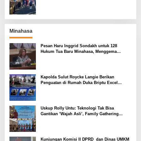
Minahasa
Pesan Haru Inggrid Sondakh untuk 128
Hukum Tua Baru Minahasa, Menggema
Semangat Sang Ayah
Kapolda Sulut Roycke Langie Berikan
Penguatan di Rumah Duka Briptu Excel
Mamuli, Selamat Jalan Satria Bhayangkara
Uskup Rolly Untu: Teknologi Tak Bisa
Gantikan ‘Wajah Asli’, Family Gathering
Komsos Manado Mampu Pererat Sinodalitas
Kunjungan Komisi II DPRD dan Dinas UMKM