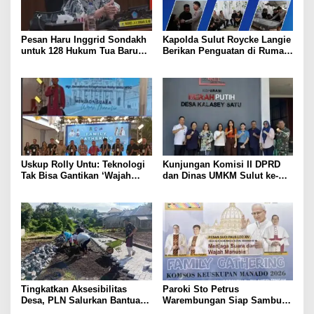
Pesan Haru Inggrid Sondakh
Kapolda Sulut Roycke Langie
untuk 128 Hukum Tua Baru
Berikan Penguatan di Rumah
Minahasa, Menggema
Duka Briptu Excel Mamuli,
Semangat Sang Ayah
Selamat Jalan Satria
Bhayangkara
Uskup Rolly Untu: Teknologi
Kunjungan Komisi II DPRD
Tak Bisa Gantikan ‘Wajah
dan Dinas UMKM Sulut ke-
Asli’, Family Gathering
KDKMP Kalasey Satu
Komsos Manado Mampu
Pererat Sinodalitas
Tingkatkan Aksesibilitas
Paroki Sto Petrus
Desa, PLN Salurkan Bantuan
Warembungan Siap Sambut
TJSL Pembangunan Jalan
Ratusan Peserta (FG) Komsos