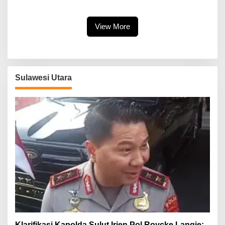
Paving di Desa Tempang Dua
Se-Keuskupan Manado
Minahasa
View More
Sulawesi Utara
Klarifikasi Kapolda Sulut Irjen Pol Roycke Langie: