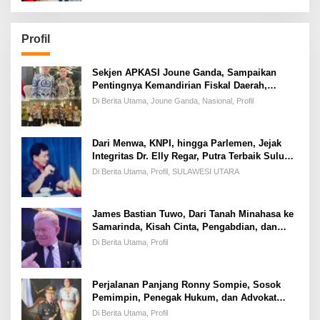
Profil
Sekjen APKASI Joune Ganda, Sampaikan
Pentingnya Kemandirian Fiskal Daerah,
Dihadapan Pimpinan DPR-RI
Di Berita Utama, Joune Ganda, Nasional, Profil
Dari Menwa, KNPI, hingga Parlemen, Jejak
Integritas Dr. Elly Regar, Putra Terbaik Suluun
yang Disegani Lintas Generasi
Di Berita Utama, Profil, SULAWESI UTARA
James Bastian Tuwo, Dari Tanah Minahasa ke
Samarinda, Kisah Cinta, Pengabdian, dan
Kesuksesan
Di Berita Utama, Profil
Perjalanan Panjang Ronny Sompie, Sosok
Pemimpin, Penegak Hukum, dan Advokat
Keadilan
Di Berita Utama, Profil