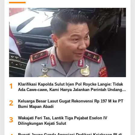
1
Klarifikasi Kapolda Sulut Irjen Pol Roycke Langie: Tidak
Ada Cawe-cawe, Kami Hanya Jalankan Perintah Undang-
Undang
2
Keluarga Besar Lasut Gugat Rekonvensi Rp 197 M ke PT
Bumi Mapan Abadi
3
Wakajati Feri Tas, Lantik Tiga Pejabat Eselon IV
Dilingkungan Kejati Sulut
Bupati Joune Ganda Apresiasi Dedikasi Kejaksaan RI di