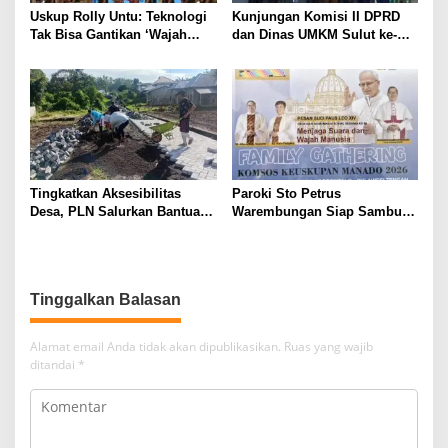
Uskup Rolly Untu: Teknologi
Kunjungan Komisi II DPRD
Tak Bisa Gantikan ‘Wajah
dan Dinas UMKM Sulut ke-
Asli’, Family Gathering
KDKMP Kalasey Satu
Komsos Manado Mampu
Pererat Sinodalitas
Tingkatkan Aksesibilitas
Paroki Sto Petrus
Desa, PLN Salurkan Bantuan
Warembungan Siap Sambut
TJSL Pembangunan Jalan
Ratusan Peserta (FG) Komsos
Paving di Desa Tempang Dua
Se-Keuskupan Manado
Minahasa
Tinggalkan Balasan
Alamat email Anda tidak akan dipublikasikan.
Ruas yang wajib
ditandai
*