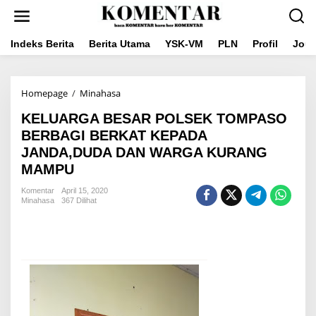
Lewati
ke
konten
Indeks Berita
Berita Utama
YSK-VM
PLN
Profil
Jou
KELUARGA
Homepage
/
Minahasa
BESAR
KELUARGA BESAR POLSEK TOMPASO
POLSEK
TOMPASO
BERBAGI BERKAT KEPADA
BERBAGI
JANDA,DUDA DAN WARGA KURANG
BERKAT
MAMPU
KEPADA
JANDA,DUDA
Komentar
April 15, 2020
DAN
Minahasa
367 Dilihat
WARGA
KURANG
MAMPU