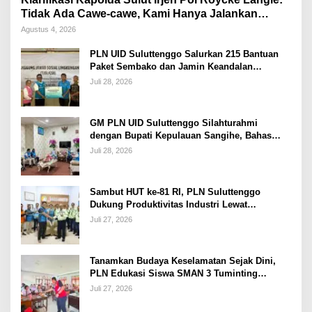
Tidak Ada Cawe-cawe, Kami Hanya Jalankan
Perintah Undang-Undang
Agustus 4, 2026
PLN UID Suluttenggo Salurkan 215 Bantuan
Paket Sembako dan Jamin Keandalan
Kelistrikan Pasca Bencana di Tamako
Juli 28, 2026
GM PLN UID Suluttenggo Silahturahmi
dengan Bupati Kepulauan Sangihe, Bahas
Keandalan Sistem Kelistrikan hingga
Juli 28, 2026
Pemulihan Pascabencana Tamako
Sambut HUT ke-81 RI, PLN Suluttenggo
Dukung Produktivitas Industri Lewat
Penambahan Daya PT J Resources Bolaang
Juli 27, 2026
Mongondow
Tanamkan Budaya Keselamatan Sejak Dini,
PLN Edukasi Siswa SMAN 3 Tuminting
Manado Soal Bahaya Listrik
Juli 27, 2026