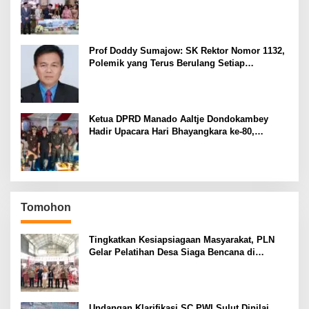
Prof Doddy Sumajow: SK Rektor Nomor 1132,
Polemik yang Terus Berulang Setiap
Pemilihan Rektor Unsrat
Ketua DPRD Manado Aaltje Dondokambey
Hadir Upacara Hari Bhayangkara ke-80,
Tegaskan Komitmen Jaga Kondusifitas Kota
Manado
Tomohon
Tingkatkan Kesiapsiagaan Masyarakat, PLN
Gelar Pelatihan Desa Siaga Bencana di
Kinilow Tomohon
Undangan Klarifikasi SC PWI Sulut Dinilai