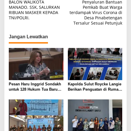
BALON WALIKOTA
Penyaluran Bantuan
pos
MANADO. SSK, SALURKAN
Pemkab Buat Warga
RIBUAN MASKER KEPADA
terdampak Virus Corona di
TNI/POLRI.
Desa Pinabetengan
Tersalur Sesuai Petunjuk
Jangan Lewatkan
Pesan Haru Inggrid Sondakh
Kapolda Sulut Roycke Langie
untuk 128 Hukum Tua Baru
Berikan Penguatan di Rumah
Minahasa, Menggema
Duka Briptu Excel Mamuli,
Semangat Sang Ayah
Selamat Jalan Satria
Bhayangkara