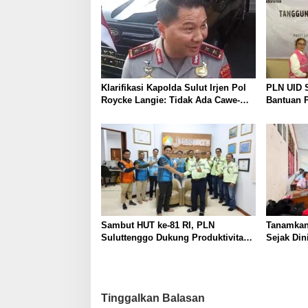
Klarifikasi Kapolda Sulut Irjen Pol
PLN UID S
Roycke Langie: Tidak Ada Cawe-
Bantuan 
cawe, Kami Hanya Jalankan
Keandalan
Perintah Undang-Undang
Bencana 
Sambut HUT ke-81 RI, PLN
Tanamkan
Suluttenggo Dukung Produktivitas
Sejak Din
Industri Lewat Penambahan Daya
SMAN 3 T
PT J Resources Bolaang
Bahaya Li
Mongondow
Tinggalkan Balasan