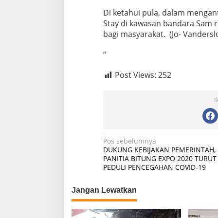
Di ketahui pula, dalam menganti
Stay di kawasan bandara Sam r
bagi masyarakat. (Jo- Vanderslo
“
Post Views:
252
I
Navigasi
Pos sebelumnya
DUKUNG KEBIJAKAN PEMERINTAH,
pos
PANITIA BITUNG EXPO 2020 TURUT
PEDULI PENCEGAHAN COVID-19
Jangan Lewatkan