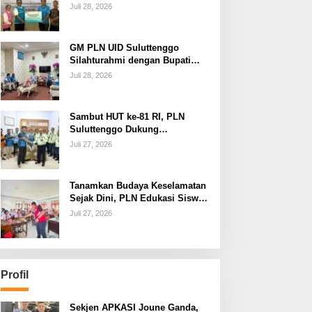
dan Jamin Keandalan
Juli 28, 2026
Kelistrikan Pasca Bencana di
Tamako
GM PLN UID Suluttenggo
Silahturahmi dengan Bupati
Kepulauan Sangihe, Bahas
Juli 28, 2026
Keandalan Sistem Kelistrikan
hingga Pemulihan
Pascabencana Tamako
Sambut HUT ke-81 RI, PLN
Suluttenggo Dukung
Produktivitas Industri Lewat
Juli 27, 2026
Penambahan Daya PT J
Resources Bolaang Mongondow
Tanamkan Budaya Keselamatan
Sejak Dini, PLN Edukasi Siswa
SMAN 3 Tuminting Manado Soal
Juli 27, 2026
Bahaya Listrik
Profil
Sekjen APKASI Joune Ganda,