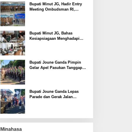
Bupati Minut JG, Hadir Entry
Meeting Ombudsman RI,
Perkuat Tata Kelola Pelayanan
Publik
Bupati Minut JG, Bahas
Kesiapsiagaan Menghadapi
Fenomena El Nino bersama
Danlanud Sam Ratulangi dan
Jajaran
Bupati Joune Ganda Pimpin
Gelar Apel Pasukan Tanggap
Darurat Antisipasi Bencana El
Nino
Bupati Joune Ganda Lepas
Parade dan Gerak Jalan
Menyambut HUT RI ke-81
Minahasa