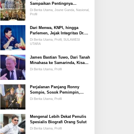
Sampaikan Pentingnya
Kemandirian Fiskal Daerah,
Di Berita Utama, Joune Ganda, Nasional,
Dihadapan Pimpinan DPR-RI
Profil
Dari Menwa, KNPI, hingga
Parlemen, Jejak Integritas Dr.
Elly Regar, Putra Terbaik
Di Berita Utama, Profil, SULAWESI
Suluun yang Disegani Lintas
UTARA
Generasi
James Bastian Tuwo, Dari Tanah
Minahasa ke Samarinda, Kisah
Cinta, Pengabdian, dan
Di Berita Utama, Profil
Kesuksesan
Perjalanan Panjang Ronny
Sompie, Sosok Pemimpin,
Penegak Hukum, dan Advokat
Di Berita Utama, Profil
Keadilan
Mengenal Lebih Dekat Penulis
Spesialis Biografi Orang Sulut
Di Berita Utama, Profil