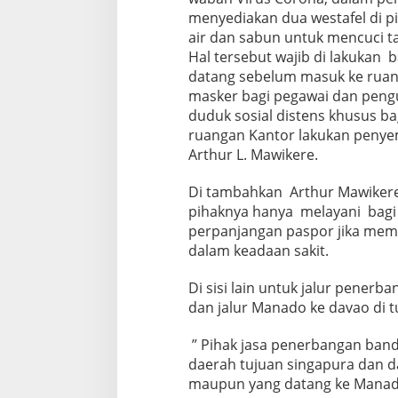
menyediakan dua westafel di p
air dan sabun untuk mencuci t
Hal tersebut wajib di lakukan
datang sebelum masuk ke ruan
masker bagi pegawai dan pengu
duduk sosial distens khusus bag
ruangan Kantor lakukan penyem
Arthur L. Mawikere.
Di tambahkan Arthur Mawikere d
pihaknya hanya melayani bag
perpanjangan paspor jika mema
dalam keadaan sakit.
Di sisi lain untuk jalur pener
dan jalur Manado ke davao di 
” Pihak jasa penerbangan ban
daerah tujuan singapura dan da
maupun yang datang ke Manado