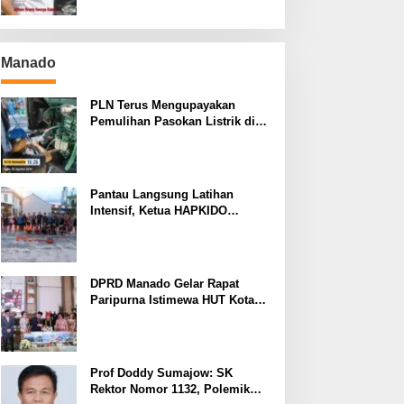
Manado
PLN Terus Mengupayakan
Pemulihan Pasokan Listrik di
Pulau Bunaken
Pantau Langsung Latihan
Intensif, Ketua HAPKIDO
Manado Arthur Rambi Optimis
Atlet Cetak Prestasi di Kejurnas
Bandar Lampung
DPRD Manado Gelar Rapat
Paripurna Istimewa HUT Kota
Manado ke-403
Prof Doddy Sumajow: SK
Rektor Nomor 1132, Polemik