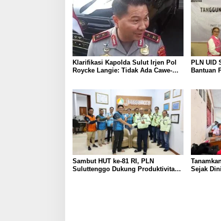
Klarifikasi Kapolda Sulut Irjen Pol
PLN UID S
Roycke Langie: Tidak Ada Cawe-
Bantuan 
cawe, Kami Hanya Jalankan
Keandalan
Perintah Undang-Undang
Bencana 
Sambut HUT ke-81 RI, PLN
Tanamkan
Suluttenggo Dukung Produktivitas
Sejak Din
Industri Lewat Penambahan Daya
SMAN 3 T
PT J Resources Bolaang
Bahaya Li
Mongondow