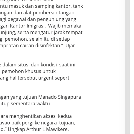
S
d
U
,
intu masuk dan samping kantor, tank
n
V
i
M
G
d
L
angan dan alat pembersih tangan.
A
K
S
a
G
A
 bagi pegawai dan pengunjung yang
M
V
:
e
M
,
gan Kantor Imigrasi. Wajib memakai
L
U
s
a
A
D
njung, serta mengatur jarak tempat
j
e
r
k
i
i
i pemohon, selain itu di setiap
r
a
u
a
K
R
m
protan cairan disinfektan.” Ujar
l
n
o
M
i
a
g
m
L
s
k
g
p
,
B
u
a
alam situsi dan kondisi saat ini
e
R
i
F
p
t
i pemohon khusus untuk
e
k
i
M
e
v
i
ng hal tersebut urgent seperti
n
a
n
i
n
a
m
s
n
N
n
p
i
o
a
c
u
bangan yang tujuan Manado Singapura
d
P
s
e
M
a
tutup sementara waktu.
e
a
I
e
n
p
b
n
m
E
a
a
dara menghentikan akses kedua
d
b
v
h
h
o
vao baik pergi ke negara tujuan,
a
a
T
M
n
w
.” Ungkap Arthur L Mawikere.
l
e
e
e
a