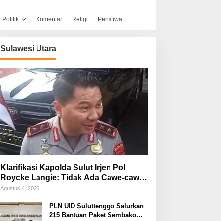
Politik
Komentar
Religi
Peristiwa
Sulawesi Utara
Klarifikasi Kapolda Sulut Irjen Pol
Roycke Langie: Tidak Ada Cawe-cawe,
Kami Hanya Jalankan Perintah
Agustus 4, 2026
Undang-Undang
PLN UID Suluttenggo Salurkan
215 Bantuan Paket Sembako