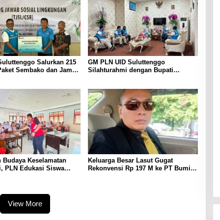
uluttenggo Salurkan 215
GM PLN UID Suluttenggo
Paket Sembako dan Jamin
Silahturahmi dengan Bupati
 Kelistrikan Pasca
Kepulauan Sangihe, Bahas
di Tamako
Keandalan Sistem Kelistrikan
hingga Pemulihan Pascabencana
Tamako
 Budaya Keselamatan
Keluarga Besar Lasut Gugat
i, PLN Edukasi Siswa
Rekonvensi Rp 197 M ke PT Bumi
uminting Manado Soal
Mapan Abadi
strik
View More