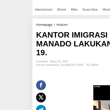
Internasional
Minsel
Mitra
Nusa Utara
Minut
KANTOR
Homepage
/
Hukum
IMIGRASI
KANTOR IMIGRASI 
KELAS
SATU
MANADO LAKUKAN
TPI
MANADO
19.
LAKUKAN
PENCEGAHAN
COVID
Komentar
Maret 24, 2020
19.
Hukum
,
Kesehatan
,
SULAWESI UTARA
252 Dilihat