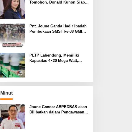
Tomohon, Donald Kuhon Siap
Lapor Balik, Jika Terbukti
Kemenangan Sintya Terancam
Gugur
Pnt. Joune Ganda Hadir Ibadah
Pembukaan SMST ke-38 GMIM
di Tomohon
PLTP Lahendong, Memiliki
Kapasitas 4×20 Mega Watt,
dengan Daya 80 MW
Minut
Joune Ganda: ABPEDBAS akan
Dilibatkan dalam Pengawasan
Pilhut Minut 2026