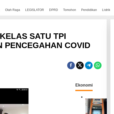
Olah Raga
LEGISLATOR
DPRD
Tomohon
Pendidikan
Listrik
KELAS SATU TPI
 PENCEGAHAN COVID
Ekonomi
B
R
I