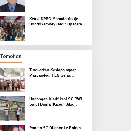
yang Terus Berulang Setiap
Pemilihan Rektor Unsrat
Ketua DPRD Manado Aaltje
Dondokambey Hadir Upacara
Hari Bhayangkara ke-80,
Tegaskan Komitmen Jaga
Kondusifitas Kota Manado
Tomohon
Tingkatkan Kesiapsiagaan
Masyarakat, PLN Gelar
Pelatihan Desa Siaga Bencana
di Kinilow Tomohon
Undangan Klarifikasi SC PWI
Sulut Dinilai Kabur, Jika
Terbukti Tidak ada Unsur
Pidana Pelapor dapat Dianggap
Mencemarkan Nama Baik
Panitia SC Dilapor ke Polres