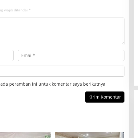
r
g wajib ditandai
*
a
s
i
K
e
u
a
n
g
a
n
pada peramban ini untuk komentar saya berikutnya.