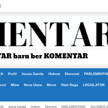
LN
Profil
Joune Ganda
Hukum
Ekonomi
PARLEMENTA
nsel
Mitra
Nusa Utara
Minut
Olah Raga
LEGISLATOR
fil
Joune Ganda
Hukum
Ekonomi
PARLEMENTARIA
SULAWESI 