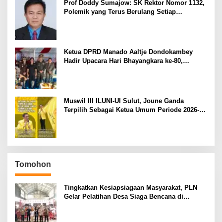
Prof Doddy Sumajow: SK Rektor Nomor 1132,
Polemik yang Terus Berulang Setiap
Pemilihan Rektor Unsrat
Ketua DPRD Manado Aaltje Dondokambey
Hadir Upacara Hari Bhayangkara ke-80,
Tegaskan Komitmen Jaga Kondusifitas Kota
Manado
Muswil III ILUNI-UI Sulut, Joune Ganda
Terpilih Sebagai Ketua Umum Periode 2026-
2029
Tomohon
Tingkatkan Kesiapsiagaan Masyarakat, PLN
Gelar Pelatihan Desa Siaga Bencana di
Kinilow Tomohon