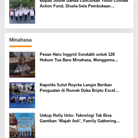
Bupati Joune Ganda Luncurkan Youth Climate
Action Fund, Disela-Sela Pembukaan
Rangkaian HUT RI ke-81
Minahasa
Pesan Haru Inggrid Sondakh untuk 128
Hukum Tua Baru Minahasa, Menggema
Semangat Sang Ayah
Kapolda Sulut Roycke Langie Berikan
Penguatan di Rumah Duka Briptu Excel
Mamuli, Selamat Jalan Satria Bhayangkara
Uskup Rolly Untu: Teknologi Tak Bisa
Gantikan ‘Wajah Asli’, Family Gathering
Komsos Manado Mampu Pererat Sinodalitas