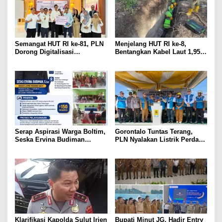
Semangat HUT RI ke-81, PLN
Menjelang HUT RI ke-8,
Dorong Digitalisasi
Bentangkan Kabel Laut 1,95
Pendidikan di SMP Negeri 1
KMS, PLN Nyalakan Listrik
Palu Lewat Program TJSL
Perdana di Pulau Dudepo dan
Tuntaskan 100 Persen Rasio
Desa Berlistrik Provinsi
Gorontalo
Serap Aspirasi Warga Boltim,
Gorontalo Tuntas Terang,
Seska Ervina Budiman
PLN Nyalakan Listrik Perdana
Perjuangkan IPR, Perbaikan
di Pulau Dudepo, Rasio Desa
Jalan hingga Penguatan
Berlistrik Provinsi Gorontalo
UMKM
Capai 100 Persen
Klarifikasi Kapolda Sulut Irjen
Bupati Minut JG, Hadir Entry