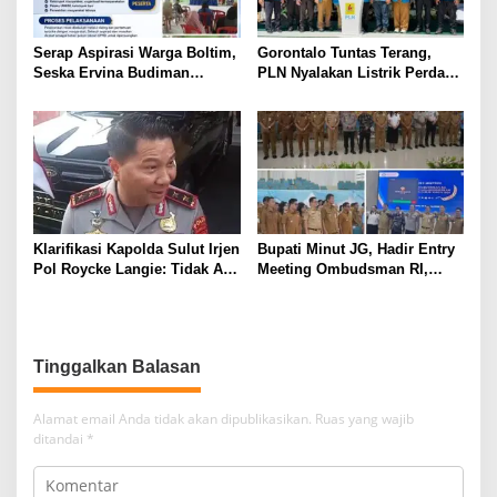
Serap Aspirasi Warga Boltim,
Gorontalo Tuntas Terang,
Seska Ervina Budiman
PLN Nyalakan Listrik Perdana
Perjuangkan IPR, Perbaikan
di Pulau Dudepo, Rasio Desa
Jalan hingga Penguatan
Berlistrik Provinsi Gorontalo
UMKM
Capai 100 Persen
Klarifikasi Kapolda Sulut Irjen
Bupati Minut JG, Hadir Entry
Pol Roycke Langie: Tidak Ada
Meeting Ombudsman RI,
Cawe-cawe, Kami Hanya
Perkuat Tata Kelola
Jalankan Perintah Undang-
Pelayanan Publik
Undang
Tinggalkan Balasan
Alamat email Anda tidak akan dipublikasikan.
Ruas yang wajib
ditandai
*