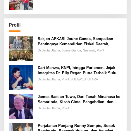
Profil
Sekjen APKASI Joune Ganda, Sampaikan
Pentingnya Kemandirian Fiskal Daerah,
Dihadapan Pimpinan DPR-RI
Di Berita Utama, Joune Ganda, Nasional, Profil
Dari Menwa, KNPI, hingga Parlemen, Jejak
Integritas Dr. Elly Regar, Putra Terbaik Suluun
yang Disegani Lintas Generasi
Di Berita Utama, Profil, SULAWESI UTARA
James Bastian Tuwo, Dari Tanah Minahasa ke
Samarinda, Kisah Cinta, Pengabdian, dan
Kesuksesan
Di Berita Utama, Profil
Perjalanan Panjang Ronny Sompie, Sosok
Pemimpin, Penegak Hukum, dan Advokat