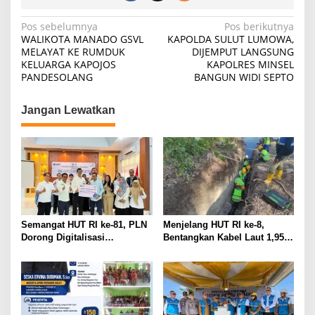
Navigasi
Pos sebelumnya
Pos berikutnya
WALIKOTA MANADO GSVL
KAPOLDA SULUT LUMOWA,
pos
MELAYAT KE RUMDUK
DIJEMPUT LANGSUNG
KELUARGA KAPOJOS
KAPOLRES MINSEL
PANDESOLANG
BANGUN WIDI SEPTO
Jangan Lewatkan
Semangat HUT RI ke-81, PLN
Menjelang HUT RI ke-8,
Dorong Digitalisasi
Bentangkan Kabel Laut 1,95
Pendidikan di SMP Negeri 1
KMS, PLN Nyalakan Listrik
Palu Lewat Program TJSL
Perdana di Pulau Dudepo dan
Tuntaskan 100 Persen Rasio
Desa Berlistrik Provinsi
Gorontalo