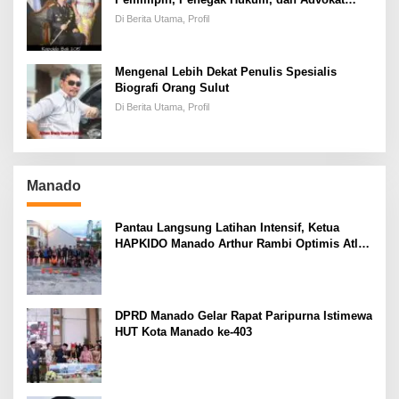
Keadilan
Di Berita Utama, Profil
Mengenal Lebih Dekat Penulis Spesialis
Biografi Orang Sulut
Di Berita Utama, Profil
Manado
Pantau Langsung Latihan Intensif, Ketua
HAPKIDO Manado Arthur Rambi Optimis Atlet
Cetak Prestasi di Kejurnas Bandar Lampung
DPRD Manado Gelar Rapat Paripurna Istimewa
HUT Kota Manado ke-403