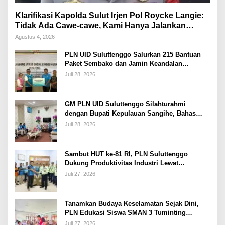
Klarifikasi Kapolda Sulut Irjen Pol Roycke Langie:
Tidak Ada Cawe-cawe, Kami Hanya Jalankan
Perintah Undang-Undang
Agustus 4, 2026
PLN UID Suluttenggo Salurkan 215 Bantuan
Paket Sembako dan Jamin Keandalan
Kelistrikan Pasca Bencana di Tamako
Juli 28, 2026
GM PLN UID Suluttenggo Silahturahmi
dengan Bupati Kepulauan Sangihe, Bahas
Keandalan Sistem Kelistrikan hingga
Juli 28, 2026
Pemulihan Pascabencana Tamako
Sambut HUT ke-81 RI, PLN Suluttenggo
Dukung Produktivitas Industri Lewat
Penambahan Daya PT J Resources Bolaang
Juli 27, 2026
Mongondow
Tanamkan Budaya Keselamatan Sejak Dini,
PLN Edukasi Siswa SMAN 3 Tuminting
Manado Soal Bahaya Listrik
Juli 27, 2026