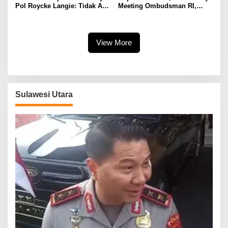
Pol Roycke Langie: Tidak Ada
Meeting Ombudsman RI,
Cawe-cawe, Kami Hanya
Perkuat Tata Kelola
Jalankan Perintah Undang-
Pelayanan Publik
Undang
View More
Sulawesi Utara