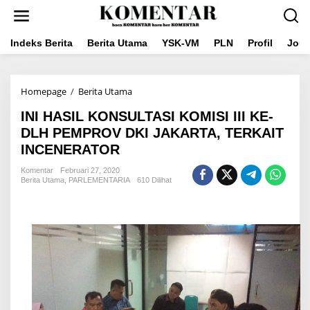
Lewati
ke
konten
Indeks Berita
Berita Utama
YSK-VM
PLN
Profil
Jou
INI
Homepage
/
Berita Utama
HASIL
INI HASIL KONSULTASI KOMISI III KE-
KONSULTASI
KOMISI
DLH PEMPROV DKI JAKARTA, TERKAIT
III
INCENERATOR
KE-
DLH
Komentar
Februari 27, 2020
PEMPROV
Berita Utama
,
PARLEMENTARIA
610 Dilihat
DKI
JAKARTA,
TERKAIT
INCENERATOR