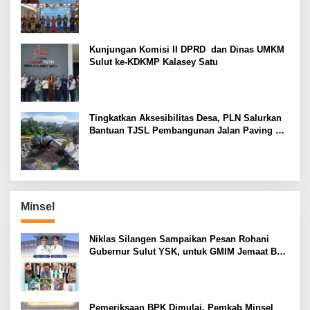
Komsos Manado Mampu Pererat Sinodalitas
Kunjungan Komisi II DPRD dan Dinas UMKM
Sulut ke-KDKMP Kalasey Satu
Tingkatkan Aksesibilitas Desa, PLN Salurkan
Bantuan TJSL Pembangunan Jalan Paving di
Desa Tempang Dua Minahasa
Minsel
Niklas Silangen Sampaikan Pesan Rohani
Gubernur Sulut YSK, untuk GMIM Jemaat Bait
El Ritey di Usia 191 Tahun
Pemeriksaan BPK Dimulai, Pemkab Minsel