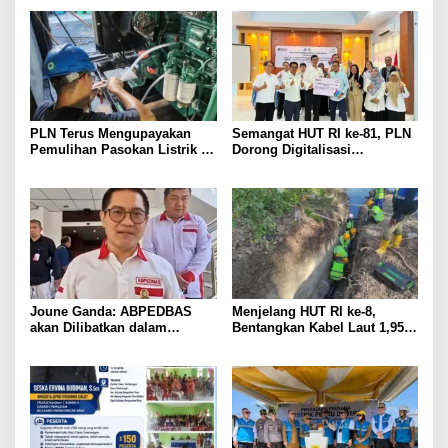
PLN Terus Mengupayakan
Semangat HUT RI ke-81, PLN
Pemulihan Pasokan Listrik di
Dorong Digitalisasi
Pulau Bunaken
Pendidikan di SMP Negeri 1
Palu Lewat Program TJSL
Joune Ganda: ABPEDBAS
Menjelang HUT RI ke-8,
akan Dilibatkan dalam
Bentangkan Kabel Laut 1,95
Pengawasan Pilhut Minut
KMS, PLN Nyalakan Listrik
2026
Perdana di Pulau Dudepo dan
Tuntaskan 100 Persen Rasio
Desa Berlistrik Provinsi
Gorontalo