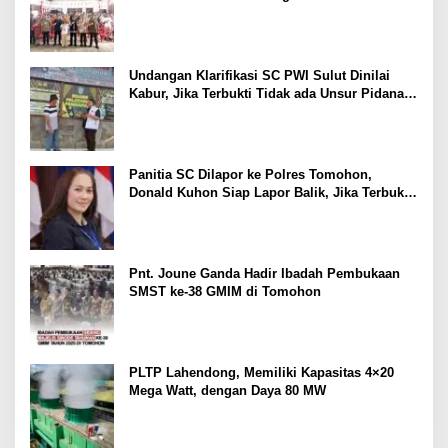
Kinilow Tomohon
Undangan Klarifikasi SC PWI Sulut Dinilai
Kabur, Jika Terbukti Tidak ada Unsur Pidana
Pelapor dapat Dianggap Mencemarkan Nama
Baik
Panitia SC Dilapor ke Polres Tomohon,
Donald Kuhon Siap Lapor Balik, Jika Terbukti
Kemenangan Sintya Terancam Gugur
Pnt. Joune Ganda Hadir Ibadah Pembukaan
SMST ke-38 GMIM di Tomohon
PLTP Lahendong, Memiliki Kapasitas 4×20
Mega Watt, dengan Daya 80 MW