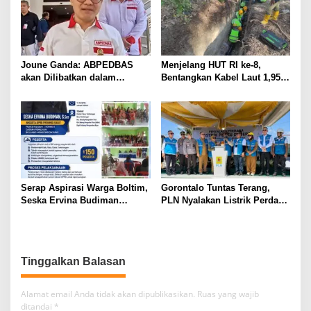
Joune Ganda: ABPEDBAS
Menjelang HUT RI ke-8,
akan Dilibatkan dalam
Bentangkan Kabel Laut 1,95
Pengawasan Pilhut Minut
KMS, PLN Nyalakan Listrik
2026
Perdana di Pulau Dudepo dan
Tuntaskan 100 Persen Rasio
Desa Berlistrik Provinsi
Gorontalo
Serap Aspirasi Warga Boltim,
Gorontalo Tuntas Terang,
Seska Ervina Budiman
PLN Nyalakan Listrik Perdana
Perjuangkan IPR, Perbaikan
di Pulau Dudepo, Rasio Desa
Jalan hingga Penguatan
Berlistrik Provinsi Gorontalo
UMKM
Capai 100 Persen
Tinggalkan Balasan
Alamat email Anda tidak akan dipublikasikan.
Ruas yang wajib
ditandai
*