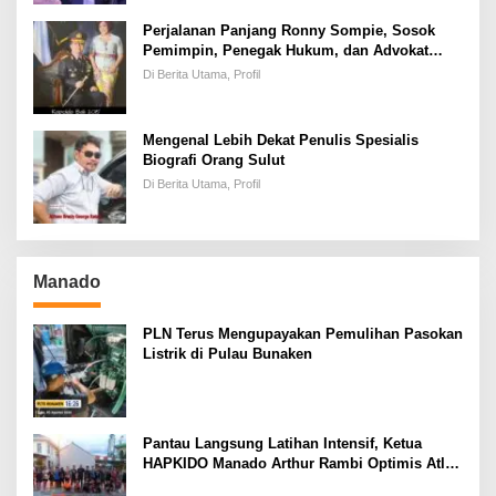
Perjalanan Panjang Ronny Sompie, Sosok
Pemimpin, Penegak Hukum, dan Advokat
Keadilan
Di Berita Utama, Profil
Mengenal Lebih Dekat Penulis Spesialis
Biografi Orang Sulut
Di Berita Utama, Profil
Manado
PLN Terus Mengupayakan Pemulihan Pasokan
Listrik di Pulau Bunaken
Pantau Langsung Latihan Intensif, Ketua
HAPKIDO Manado Arthur Rambi Optimis Atlet
Cetak Prestasi di Kejurnas Bandar Lampung