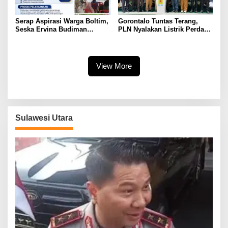
Serap Aspirasi Warga Boltim,
Gorontalo Tuntas Terang,
Seska Ervina Budiman
PLN Nyalakan Listrik Perdana
Perjuangkan IPR, Perbaikan
di Pulau Dudepo, Rasio Desa
Jalan hingga Penguatan
Berlistrik Provinsi Gorontalo
UMKM
Capai 100 Persen
View More
Sulawesi Utara