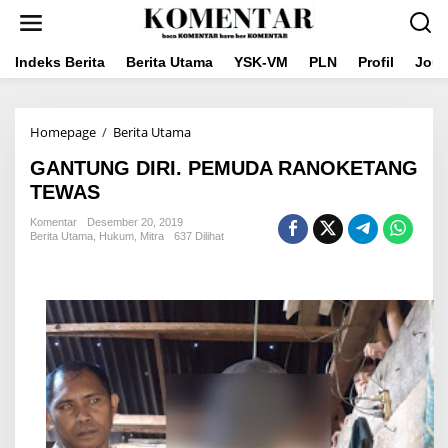
Lewati
ke
konten
Indeks Berita
Berita Utama
YSK-VM
PLN
Profil
Jou
GANTUNG
Homepage
/
Berita Utama
DIRI.
GANTUNG DIRI. PEMUDA RANOKETANG
PEMUDA
RANOKETANG
TEWAS
TEWAS
Komentar
Desember 20, 2019
Berita Utama
,
Hukum
,
Mitra
637 Dilihat