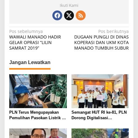
Ikuti Kami
Navigasi
Pos sebelumnya
Pos berikutnya
WAWALI MANADO HADIR
DUGAAN PUNGLI DI DINAS
pos
GELAR OPRASI “LILIN
KOPERASI DAN UKM KOTA
SAMRAT 2019”
MANADO TUMBUH SUBUR
Jangan Lewatkan
PLN Terus Mengupayakan
Semangat HUT RI ke-81, PLN
Pemulihan Pasokan Listrik di
Dorong Digitalisasi
Pulau Bunaken
Pendidikan di SMP Negeri 1
Palu Lewat Program TJSL