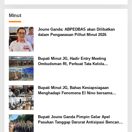
Minut
Joune Ganda: ABPEDBAS akan Dilibatkan
dalam Pengawasan Pilhut Minut 2026
Bupati Minut JG, Hadir Entry Meeting
Ombudsman RI, Perkuat Tata Kelola
Pelayanan Publik
Bupati Minut JG, Bahas Kesiapsiagaan
Menghadapi Fenomena El Nino bersama
Danlanud Sam Ratulangi dan Jajaran
Bupati Joune Ganda Pimpin Gelar Apel
Pasukan Tanggap Darurat Antisipasi Bencana
El Nino