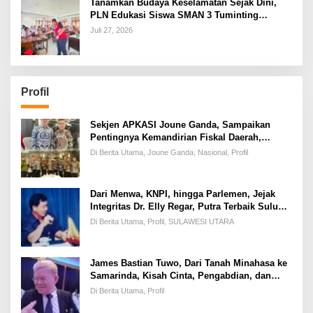
Tanamkan Budaya Keselamatan Sejak Dini,
PLN Edukasi Siswa SMAN 3 Tuminting
Manado Soal Bahaya Listrik
Juli 27, 2026
Profil
Sekjen APKASI Joune Ganda, Sampaikan
Pentingnya Kemandirian Fiskal Daerah,
Dihadapan Pimpinan DPR-RI
Di Berita Utama, Joune Ganda, Nasional, Profil
Dari Menwa, KNPI, hingga Parlemen, Jejak
Integritas Dr. Elly Regar, Putra Terbaik Suluun
yang Disegani Lintas Generasi
Di Berita Utama, Profil, SULAWESI UTARA
James Bastian Tuwo, Dari Tanah Minahasa ke
Samarinda, Kisah Cinta, Pengabdian, dan
Kesuksesan
Di Berita Utama, Profil