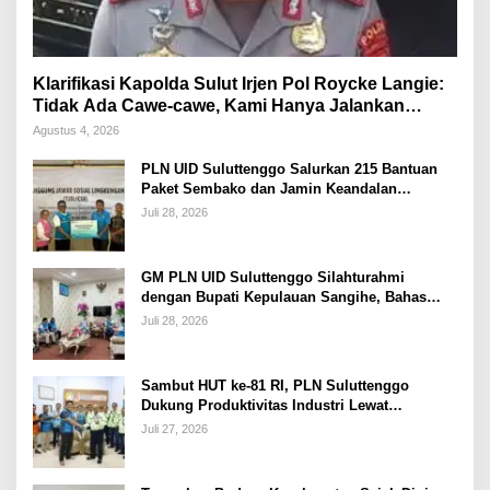
Klarifikasi Kapolda Sulut Irjen Pol Roycke Langie:
Tidak Ada Cawe-cawe, Kami Hanya Jalankan
Perintah Undang-Undang
Agustus 4, 2026
PLN UID Suluttenggo Salurkan 215 Bantuan
Paket Sembako dan Jamin Keandalan
Kelistrikan Pasca Bencana di Tamako
Juli 28, 2026
GM PLN UID Suluttenggo Silahturahmi
dengan Bupati Kepulauan Sangihe, Bahas
Keandalan Sistem Kelistrikan hingga
Juli 28, 2026
Pemulihan Pascabencana Tamako
Sambut HUT ke-81 RI, PLN Suluttenggo
Dukung Produktivitas Industri Lewat
Penambahan Daya PT J Resources Bolaang
Juli 27, 2026
Mongondow