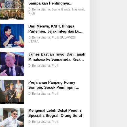
Sampaikan Pentingnya
Kemandirian Fiskal Daerah,
Di Berita Utama, Joune Ganda, Nasional,
Dihadapan Pimpinan DPR-RI
Profil
Dari Menwa, KNPI, hingga
Parlemen, Jejak Integritas Dr.
Elly Regar, Putra Terbaik
Di Berita Utama, Profil, SULAWESI
Suluun yang Disegani Lintas
UTARA
Generasi
James Bastian Tuwo, Dari Tanah
Minahasa ke Samarinda, Kisah
Cinta, Pengabdian, dan
Di Berita Utama, Profil
Kesuksesan
Perjalanan Panjang Ronny
Sompie, Sosok Pemimpin,
Penegak Hukum, dan Advokat
Di Berita Utama, Profil
Keadilan
Mengenal Lebih Dekat Penulis
Spesialis Biografi Orang Sulut
Di Berita Utama, Profil