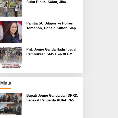
Sulut Dinilai Kabur, Jika
Terbukti Tidak ada Unsur
Pidana Pelapor dapat Dianggap
Mencemarkan Nama Baik
Panitia SC Dilapor ke Polres
Tomohon, Donald Kuhon Siap
Lapor Balik, Jika Terbukti
Kemenangan Sintya Terancam
Gugur
Pnt. Joune Ganda Hadir Ibadah
Pembukaan SMST ke-38 GMIM
di Tomohon
Minut
Bupati Joune Ganda dan DPRD,
Sepakat Ranperda KUA-PPAS
APBD 2027 Dibahas Ditingkat
Selanjutnya