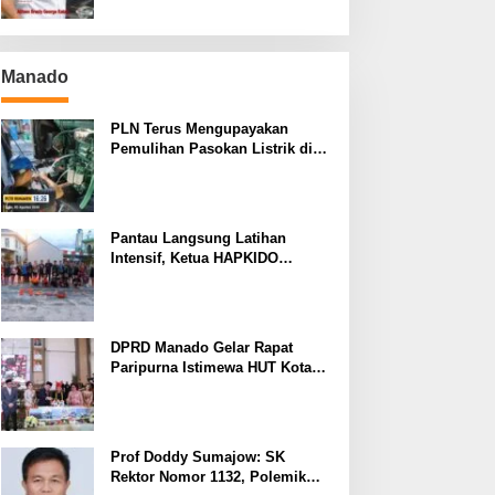
Manado
PLN Terus Mengupayakan
Pemulihan Pasokan Listrik di
Pulau Bunaken
Pantau Langsung Latihan
Intensif, Ketua HAPKIDO
Manado Arthur Rambi Optimis
Atlet Cetak Prestasi di Kejurnas
Bandar Lampung
DPRD Manado Gelar Rapat
Paripurna Istimewa HUT Kota
Manado ke-403
Prof Doddy Sumajow: SK
Rektor Nomor 1132, Polemik