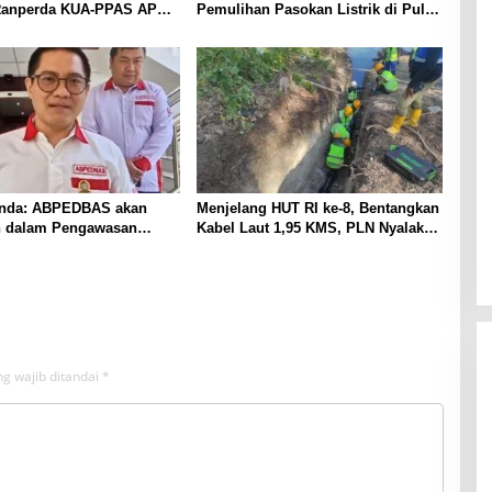
Ranperda KUA-PPAS APBD
Pemulihan Pasokan Listrik di Pulau
r
has Ditingkat Selanjutnya
Bunaken
a
s
i
K
e
u
a
n
g
nda: ABPEDBAS akan
Menjelang HUT RI ke-8, Bentangkan
a
an dalam Pengawasan
Kabel Laut 1,95 KMS, PLN Nyalakan
n
nut 2026
Listrik Perdana di Pulau Dudepo
dan Tuntaskan 100 Persen Rasio
Desa Berlistrik Provinsi Gorontalo
g wajib ditandai
*