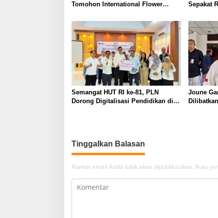
Tomohon International Flower
Sepakat 
Festival, Dukung Agenda Pariwisata
2027 Diba
Nasional
Semangat HUT RI ke-81, PLN
Joune Ga
Dorong Digitalisasi Pendidikan di
Dilibatk
SMP Negeri 1 Palu Lewat Program
Pilhut Mi
TJSL
Tinggalkan Balasan
Alamat email Anda tidak akan dipublikasikan.
Ruas yan