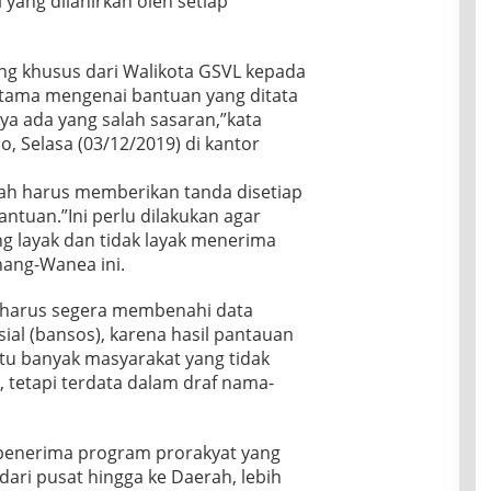
yang dilahirkan oleh setiap
S
d
U
,
n
V
i
M
G
d
L
A
K
S
a
G
A
ang khusus dari Walikota GSVL kepada
M
V
:
e
M
,
tama mengenai bantuan yang ditata
L
U
s
a
A
D
ya ada yang salah sasaran,”kata
j
e
r
k
i
i
, Selasa (03/12/2019) di kantor
r
a
u
a
K
R
m
l
n
o
M
i
ntah harus memberikan tanda disetiap
a
g
m
L
s
k
g
tuan.”Ini perlu dilakukan agar
p
,
B
u
a
g layak dan tidak layak menerima
e
R
i
F
p
t
e
nang-Wanea ini.
k
i
M
e
v
i
n
a
n
i
n
ah harus segera membenahi data
a
m
s
n
N
n
p
al (bansos), karena hasil pantauan
i
o
a
c
u
itu banyak masyarakat yang tidak
d
P
s
e
M
a
e
 tetapi terdata dalam draf nama-
a
I
e
n
p
b
n
m
E
a
a
d
b
v
h
h
o
a
 penerima program prorakyat yang
a
T
M
n
w
dari pusat hingga ke Daerah, lebih
l
e
e
e
a