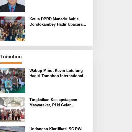
yang Terus Berulang Setiap
Pemilihan Rektor Unsrat
Ketua DPRD Manado Aaltje
Dondokambey Hadir Upacara
Hari Bhayangkara ke-80,
Tegaskan Komitmen Jaga
Kondusifitas Kota Manado
Tomohon
Wabup Minut Kevin Lotulung
Hadiri Tomohon International
Flower Festival, Dukung Agenda
Pariwisata Nasional
Tingkatkan Kesiapsiagaan
Masyarakat, PLN Gelar
Pelatihan Desa Siaga Bencana
di Kinilow Tomohon
Undangan Klarifikasi SC PWI