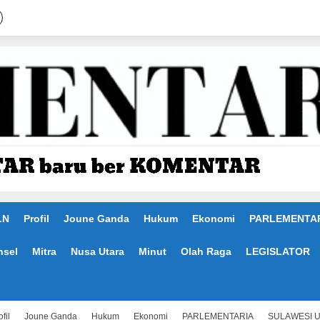
LN
Profil
Joune Ganda
Hukum
Ekonomi
PARLEMENTA
nsel
Mitra
Nusa Utara
Minut
Olah Raga
LEGISLATOR
fil
Joune Ganda
Hukum
Ekonomi
PARLEMENTARIA
SULAWESI 