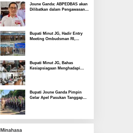
Joune Ganda: ABPEDBAS akan
Dilibatkan dalam Pengawasan
Pilhut Minut 2026
Bupati Minut JG, Hadir Entry
Meeting Ombudsman RI,
Perkuat Tata Kelola Pelayanan
Publik
Bupati Minut JG, Bahas
Kesiapsiagaan Menghadapi
Fenomena El Nino bersama
Danlanud Sam Ratulangi dan
Jajaran
Bupati Joune Ganda Pimpin
Gelar Apel Pasukan Tanggap
Darurat Antisipasi Bencana El
Nino
Minahasa