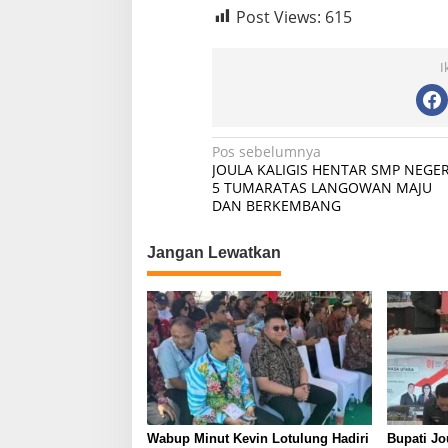
Post Views:
615
I
Navigasi
Pos sebelumnya
JOULA KALIGIS HENTAR SMP NEGER
pos
5 TUMARATAS LANGOWAN MAJU
DAN BERKEMBANG
Jangan Lewatkan
Wabup Minut Kevin Lotulung Hadiri
Bupati J