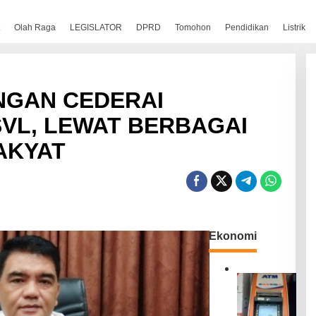
Olah Raga
LEGISLATOR
DPRD
Tomohon
Pendidikan
Listrik
NGAN CEDERAI
SVL, LEWAT BERBAGAI
AKYAT
Ekonomi
B
R
I