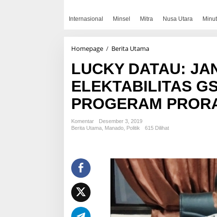
Internasional
Minsel
Mitra
Nusa Utara
Minut
LUCKY
Homepage
/
Berita Utama
DATAU:
LUCKY DATAU: JA
JANGAN
CEDERAI
ELEKTABILITAS G
ELEKTABILITAS
GSVL,
PROGERAM PROR
LEWAT
BERBAGAI
PROGERAM
Komentar
Desember 3, 2019
PRORAKYAT
Berita Utama
,
Manado
,
Politik
615 Dilihat