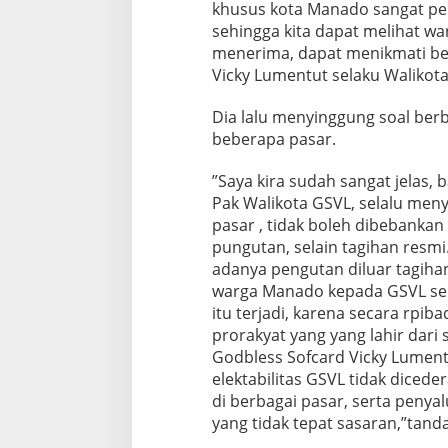
khusus kota Manado sangat per
sehingga kita dapat melihat wa
menerima, dapat menikmati be
Vicky Lumentut selaku Walikot
Dia lalu menyinggung soal berba
beberapa pasar.
”Saya kira sudah sangat jelas,
Pak Walikota GSVL, selalu me
pasar , tidak boleh dibebanka
pungutan, selain tagihan resmi.
adanya pengutan diluar tagiha
warga Manado kepada GSVL se
itu terjadi, karena secara rpi
prorakyat yang yang lahir dar
Godbless Sofcard Vicky Lumentut
elektabilitas GSVL tidak dicede
di berbagai pasar, serta peny
yang tidak tepat sasaran,”tanda