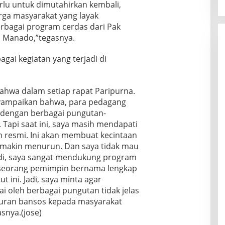
u
t
lu untuk dimutahirkan kembali,
n
s
B
a
a
j
rga masyarakat yang layak
i
a
s
p
e
a
rbagai program cerdas dari Pak
n
i
D
r
k
a Manado,”tegasnya.
K
i
i
K
S
i
p
t
o
u
n
o
gai kegiatan yang terjadi di
d
n
l
e
s
a
s
u
r
i
n
i
t
j
s
K
s
G
 bahwa dalam setiap rapat Paripurna.
a
i
e
t
o
nyampaikan bahwa, para pedagang
1
D
h
e
S
7
i
n dengan berbagai pungutan-
i
n
e
P
r
l
 Tapi saat ini, saya masih mendapati
m
e
u
a
n resmi. Ini akan membuat kecintaan
a
j
t
n
B
k
makin menurun. Dan saya tidak mau
a
g
e
i
b
badi, saya sangat mendukung program
a
r
n
a
n
i seorang pemimpin bernama lengkap
p
K
t
K
 ini. Jadi, saya minta agar
e
o
,
e
r
k
rai oleh berbagai pungutan tidak jelas
K
p
a
o
aluran bansos kepada masyarakat
o
e
n
h
m
snya.(jose)
r
A
i
c
k