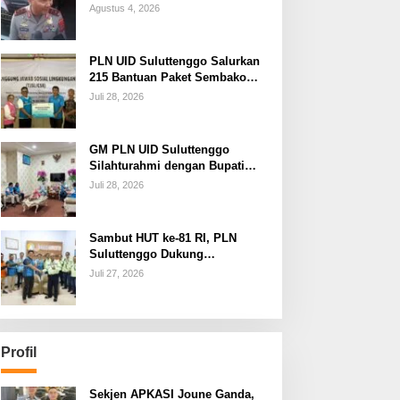
Cawe-cawe, Kami Hanya
Agustus 4, 2026
Jalankan Perintah Undang-
Undang
PLN UID Suluttenggo Salurkan
215 Bantuan Paket Sembako
dan Jamin Keandalan
Juli 28, 2026
Kelistrikan Pasca Bencana di
Tamako
GM PLN UID Suluttenggo
Silahturahmi dengan Bupati
Kepulauan Sangihe, Bahas
Juli 28, 2026
Keandalan Sistem Kelistrikan
hingga Pemulihan
Pascabencana Tamako
Sambut HUT ke-81 RI, PLN
Suluttenggo Dukung
Produktivitas Industri Lewat
Juli 27, 2026
Penambahan Daya PT J
Resources Bolaang Mongondow
Profil
Sekjen APKASI Joune Ganda,