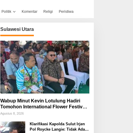
Politik
Komentar
Religi
Peristiwa
Sulawesi Utara
Wabup Minut Kevin Lotulung Hadiri
Tomohon International Flower Festival,
Dukung Agenda Pariwisata Nasional
Agustus 8, 2026
Klarifikasi Kapolda Sulut Irjen
Pol Roycke Langie: Tidak Ada