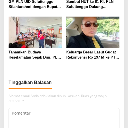
GM PLN UID Suluttenggo
Sambut HUT ke-81 RI, PLN
Silahturahmi dengan Bupati
Suluttenggo Dukung
Kepulauan Sangihe, Bahas
Produktivitas Industri Lewat
Keandalan Sistem Kelistrikan
Penambahan Daya PT J
hingga Pemulihan
Resources Bolaang
Pascabencana Tamako
Mongondow
Tanamkan Budaya
Keluarga Besar Lasut Gugat
Keselamatan Sejak Dini, PLN
Rekonvensi Rp 197 M ke PT
Edukasi Siswa SMAN 3
Bumi Mapan Abadi
Tuminting Manado Soal
Bahaya Listrik
Tinggalkan Balasan
Alamat email Anda tidak akan dipublikasikan.
Ruas yang wajib
ditandai
*