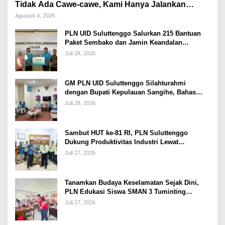
Tidak Ada Cawe-cawe, Kami Hanya Jalankan
Perintah Undang-Undang
Agustus 4, 2026
PLN UID Suluttenggo Salurkan 215 Bantuan
Paket Sembako dan Jamin Keandalan
Kelistrikan Pasca Bencana di Tamako
Juli 28, 2026
GM PLN UID Suluttenggo Silahturahmi
dengan Bupati Kepulauan Sangihe, Bahas
Keandalan Sistem Kelistrikan hingga
Juli 28, 2026
Pemulihan Pascabencana Tamako
Sambut HUT ke-81 RI, PLN Suluttenggo
Dukung Produktivitas Industri Lewat
Penambahan Daya PT J Resources Bolaang
Juli 27, 2026
Mongondow
Tanamkan Budaya Keselamatan Sejak Dini,
PLN Edukasi Siswa SMAN 3 Tuminting
Manado Soal Bahaya Listrik
Juli 27, 2026