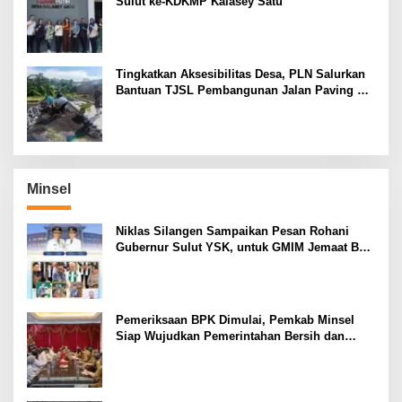
Sulut ke-KDKMP Kalasey Satu
Tingkatkan Aksesibilitas Desa, PLN Salurkan
Bantuan TJSL Pembangunan Jalan Paving di
Desa Tempang Dua Minahasa
Minsel
Niklas Silangen Sampaikan Pesan Rohani
Gubernur Sulut YSK, untuk GMIM Jemaat Bait
El Ritey di Usia 191 Tahun
Pemeriksaan BPK Dimulai, Pemkab Minsel
Siap Wujudkan Pemerintahan Bersih dan
Transparan