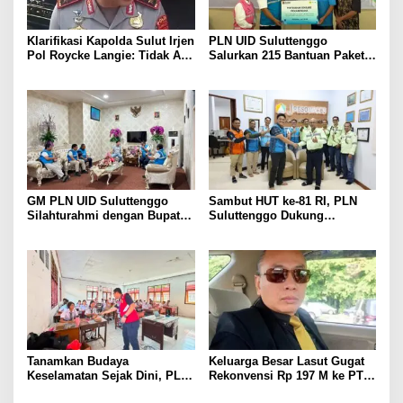
Klarifikasi Kapolda Sulut Irjen
PLN UID Suluttenggo
Pol Roycke Langie: Tidak Ada
Salurkan 215 Bantuan Paket
Cawe-cawe, Kami Hanya
Sembako dan Jamin
Jalankan Perintah Undang-
Keandalan Kelistrikan Pasca
Undang
Bencana di Tamako
GM PLN UID Suluttenggo
Sambut HUT ke-81 RI, PLN
Silahturahmi dengan Bupati
Suluttenggo Dukung
Kepulauan Sangihe, Bahas
Produktivitas Industri Lewat
Keandalan Sistem Kelistrikan
Penambahan Daya PT J
hingga Pemulihan
Resources Bolaang
Pascabencana Tamako
Mongondow
Tanamkan Budaya
Keluarga Besar Lasut Gugat
Keselamatan Sejak Dini, PLN
Rekonvensi Rp 197 M ke PT
Edukasi Siswa SMAN 3
Bumi Mapan Abadi