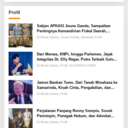
Profil
Sekjen APKASI Joune Ganda, Sampaikan
Pentingnya Kemandirian Fiskal Daerah,
Dihadapan Pimpinan DPR-RI
Di Berita Utama, Joune Ganda, Nasional, Profil
Dari Menwa, KNPI, hingga Parlemen, Jejak
Integritas Dr. Elly Regar, Putra Terbaik Suluun
yang Disegani Lintas Generasi
Di Berita Utama, Profil, SULAWESI UTARA
James Bastian Tuwo, Dari Tanah Minahasa ke
Samarinda, Kisah Cinta, Pengabdian, dan
Kesuksesan
Di Berita Utama, Profil
Perjalanan Panjang Ronny Sompie, Sosok
Pemimpin, Penegak Hukum, dan Advokat
Keadilan
Di Berita Utama, Profil