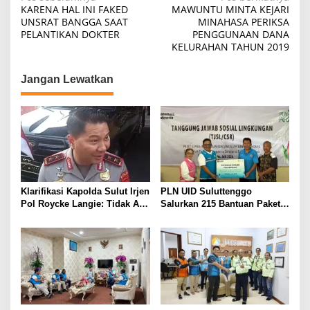
KARENA HAL INI FAKED
MAWUNTU MINTA KEJARI
pos
UNSRAT BANGGA SAAT
MINAHASA PERIKSA
PELANTIKAN DOKTER
PENGGUNAAN DANA
KELURAHAN TAHUN 2019
Jangan Lewatkan
Klarifikasi Kapolda Sulut Irjen
PLN UID Suluttenggo
Pol Roycke Langie: Tidak Ada
Salurkan 215 Bantuan Paket
Cawe-cawe, Kami Hanya
Sembako dan Jamin
Jalankan Perintah Undang-
Keandalan Kelistrikan Pasca
Undang
Bencana di Tamako