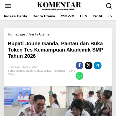
Lewati
ke
konten
Indeks Berita
Berita Utama
YSK-VM
PLN
Profil
Jou
Bupati
Homepage
/
Berita Utama
Joune
Bupati Joune Ganda, Pantau dan Buka
Ganda,
Pantau
Token Tes Kemampuan Akademik SMP
dan
Tahun 2026
Buka
Token
Tes
Komentar
April 7, 2026
Kemampuan
Berita Utama
,
Joune Ganda
,
Minut
,
Pendidikan
1442
Dilihat
Akademik
SMP
Tahun
2026