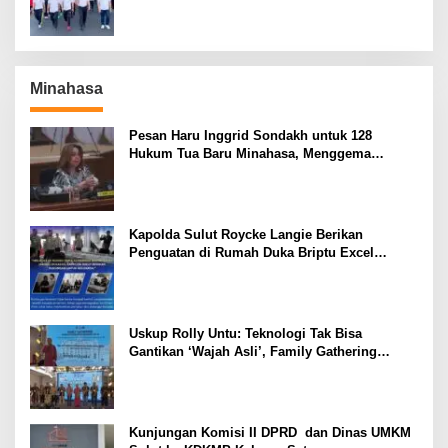
Minahasa
Pesan Haru Inggrid Sondakh untuk 128
Hukum Tua Baru Minahasa, Menggema
Semangat Sang Ayah
Kapolda Sulut Roycke Langie Berikan
Penguatan di Rumah Duka Briptu Excel
Mamuli, Selamat Jalan Satria Bhayangkara
Uskup Rolly Untu: Teknologi Tak Bisa
Gantikan ‘Wajah Asli’, Family Gathering
Komsos Manado Mampu Pererat Sinodalitas
Kunjungan Komisi II DPRD dan Dinas UMKM