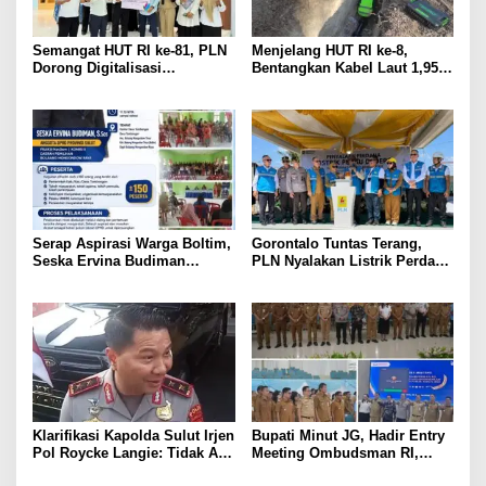
Semangat HUT RI ke-81, PLN
Menjelang HUT RI ke-8,
Dorong Digitalisasi
Bentangkan Kabel Laut 1,95
Pendidikan di SMP Negeri 1
KMS, PLN Nyalakan Listrik
Palu Lewat Program TJSL
Perdana di Pulau Dudepo dan
Tuntaskan 100 Persen Rasio
Desa Berlistrik Provinsi
Gorontalo
Serap Aspirasi Warga Boltim,
Gorontalo Tuntas Terang,
Seska Ervina Budiman
PLN Nyalakan Listrik Perdana
Perjuangkan IPR, Perbaikan
di Pulau Dudepo, Rasio Desa
Jalan hingga Penguatan
Berlistrik Provinsi Gorontalo
UMKM
Capai 100 Persen
Klarifikasi Kapolda Sulut Irjen
Bupati Minut JG, Hadir Entry
Pol Roycke Langie: Tidak Ada
Meeting Ombudsman RI,
Cawe-cawe, Kami Hanya
Perkuat Tata Kelola