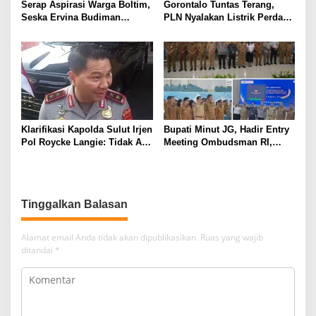
Serap Aspirasi Warga Boltim,
Gorontalo Tuntas Terang,
Seska Ervina Budiman
PLN Nyalakan Listrik Perdana
Perjuangkan IPR, Perbaikan
di Pulau Dudepo, Rasio Desa
Jalan hingga Penguatan
Berlistrik Provinsi Gorontalo
UMKM
Capai 100 Persen
Klarifikasi Kapolda Sulut Irjen
Bupati Minut JG, Hadir Entry
Pol Roycke Langie: Tidak Ada
Meeting Ombudsman RI,
Cawe-cawe, Kami Hanya
Perkuat Tata Kelola
Jalankan Perintah Undang-
Pelayanan Publik
Undang
Tinggalkan Balasan
Alamat email Anda tidak akan dipublikasikan.
Ruas yang wajib
ditandai
*