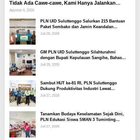
Tidak Ada Cawe-cawe, Kami Hanya Jalankan
Perintah Undang-Undang
Agustus 4, 2026
PLN UID Suluttenggo Salurkan 215 Bantuan
Paket Sembako dan Jamin Keandalan
Kelistrikan Pasca Bencana di Tamako
Juli 28, 2026
GM PLN UID Suluttenggo Silahturahmi
dengan Bupati Kepulauan Sangihe, Bahas
Keandalan Sistem Kelistrikan hingga
Juli 28, 2026
Pemulihan Pascabencana Tamako
Sambut HUT ke-81 RI, PLN Suluttenggo
Dukung Produktivitas Industri Lewat
Penambahan Daya PT J Resources Bolaang
Juli 27, 2026
Mongondow
Tanamkan Budaya Keselamatan Sejak Dini,
PLN Edukasi Siswa SMAN 3 Tuminting
Manado Soal Bahaya Listrik
Juli 27, 2026