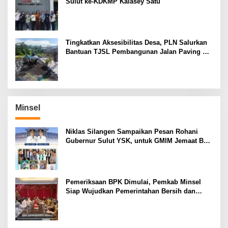
Sulut ke-KDKMP Kalasey Satu
Tingkatkan Aksesibilitas Desa, PLN Salurkan
Bantuan TJSL Pembangunan Jalan Paving di
Desa Tempang Dua Minahasa
Minsel
Niklas Silangen Sampaikan Pesan Rohani
Gubernur Sulut YSK, untuk GMIM Jemaat Bait
El Ritey di Usia 191 Tahun
Pemeriksaan BPK Dimulai, Pemkab Minsel
Siap Wujudkan Pemerintahan Bersih dan
Transparan