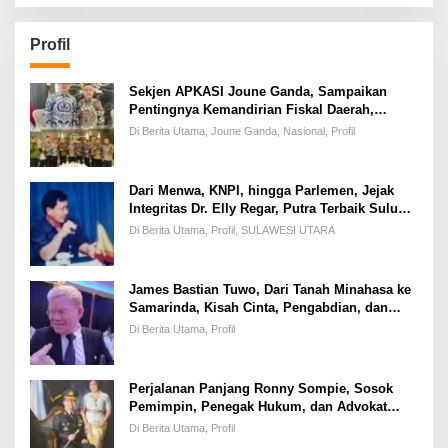
Profil
Sekjen APKASI Joune Ganda, Sampaikan
Pentingnya Kemandirian Fiskal Daerah,
Dihadapan Pimpinan DPR-RI
Di Berita Utama, Joune Ganda, Nasional, Profil
Dari Menwa, KNPI, hingga Parlemen, Jejak
Integritas Dr. Elly Regar, Putra Terbaik Suluun
yang Disegani Lintas Generasi
Di Berita Utama, Profil, SULAWESI UTARA
James Bastian Tuwo, Dari Tanah Minahasa ke
Samarinda, Kisah Cinta, Pengabdian, dan
Kesuksesan
Di Berita Utama, Profil
Perjalanan Panjang Ronny Sompie, Sosok
Pemimpin, Penegak Hukum, dan Advokat
Keadilan
Di Berita Utama, Profil