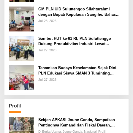
GM PLN UID Suluttenggo Silahturahmi
dengan Bupati Kepulauan Sangihe, Bahas
Keandalan Sistem Kelistrikan hingga
Juli 28, 2026
Pemulihan Pascabencana Tamako
Sambut HUT ke-81 RI, PLN Suluttenggo
Dukung Produktivitas Industri Lewat
Penambahan Daya PT J Resources Bolaang
Juli 27, 2026
Mongondow
Tanamkan Budaya Keselamatan Sejak Dini,
PLN Edukasi Siswa SMAN 3 Tuminting
Manado Soal Bahaya Listrik
Juli 27, 2026
Profil
Sekjen APKASI Joune Ganda, Sampaikan
Pentingnya Kemandirian Fiskal Daerah,
Dihadapan Pimpinan DPR-RI
Di Berita Utama, Joune Ganda, Nasional, Profil