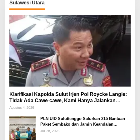
Sulawesi Utara
Klarifikasi Kapolda Sulut Irjen Pol Roycke Langie:
Tidak Ada Cawe-cawe, Kami Hanya Jalankan
Perintah Undang-Undang
Agustus 4, 2026
PLN UID Suluttenggo Salurkan 215 Bantuan
Paket Sembako dan Jamin Keandalan
Kelistrikan Pasca Bencana di Tamako
Juli 28, 2026