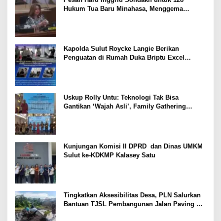
Hukum Tua Baru Minahasa, Menggema
Semangat Sang Ayah
Kapolda Sulut Roycke Langie Berikan
Penguatan di Rumah Duka Briptu Excel
Mamuli, Selamat Jalan Satria Bhayangkara
Uskup Rolly Untu: Teknologi Tak Bisa
Gantikan ‘Wajah Asli’, Family Gathering
Komsos Manado Mampu Pererat Sinodalitas
Kunjungan Komisi II DPRD dan Dinas UMKM
Sulut ke-KDKMP Kalasey Satu
Tingkatkan Aksesibilitas Desa, PLN Salurkan
Bantuan TJSL Pembangunan Jalan Paving di
Desa Tempang Dua Minahasa