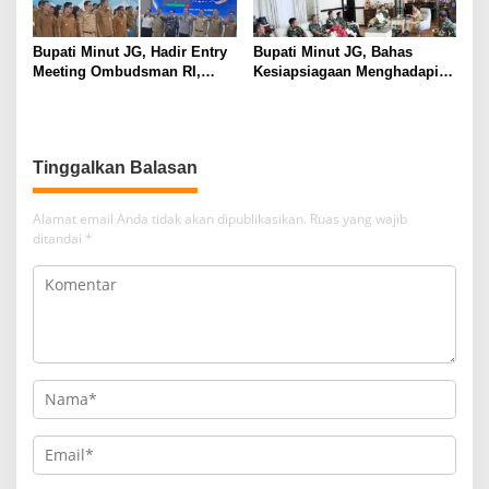
Bupati Minut JG, Hadir Entry
Bupati Minut JG, Bahas
Meeting Ombudsman RI,
Kesiapsiagaan Menghadapi
Perkuat Tata Kelola
Fenomena El Nino bersama
Pelayanan Publik
Danlanud Sam Ratulangi dan
Jajaran
Tinggalkan Balasan
Alamat email Anda tidak akan dipublikasikan.
Ruas yang wajib
ditandai
*