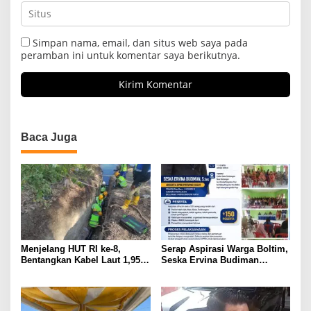
Simpan nama, email, dan situs web saya pada
peramban ini untuk komentar saya berikutnya.
Baca Juga
Menjelang HUT RI ke-8,
Serap Aspirasi Warga Boltim,
Bentangkan Kabel Laut 1,95
Seska Ervina Budiman
KMS, PLN Nyalakan Listrik
Perjuangkan IPR, Perbaikan
Perdana di Pulau Dudepo dan
Jalan hingga Penguatan
Tuntaskan 100 Persen Rasio
UMKM
Desa Berlistrik Provinsi