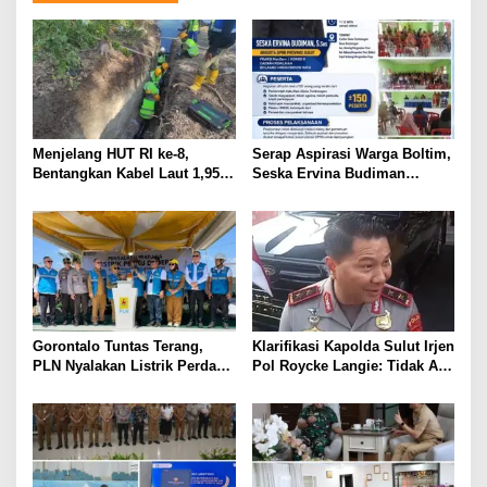
Menjelang HUT RI ke-8,
Serap Aspirasi Warga Boltim,
Bentangkan Kabel Laut 1,95
Seska Ervina Budiman
KMS, PLN Nyalakan Listrik
Perjuangkan IPR, Perbaikan
Perdana di Pulau Dudepo dan
Jalan hingga Penguatan
Tuntaskan 100 Persen Rasio
UMKM
Desa Berlistrik Provinsi
Gorontalo
Gorontalo Tuntas Terang,
Klarifikasi Kapolda Sulut Irjen
PLN Nyalakan Listrik Perdana
Pol Roycke Langie: Tidak Ada
di Pulau Dudepo, Rasio Desa
Cawe-cawe, Kami Hanya
Berlistrik Provinsi Gorontalo
Jalankan Perintah Undang-
Capai 100 Persen
Undang