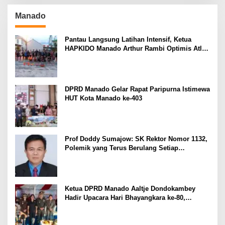
Manado
Pantau Langsung Latihan Intensif, Ketua
HAPKIDO Manado Arthur Rambi Optimis Atlet
Cetak Prestasi di Kejurnas Bandar Lampung
DPRD Manado Gelar Rapat Paripurna Istimewa
HUT Kota Manado ke-403
Prof Doddy Sumajow: SK Rektor Nomor 1132,
Polemik yang Terus Berulang Setiap
Pemilihan Rektor Unsrat
Ketua DPRD Manado Aaltje Dondokambey
Hadir Upacara Hari Bhayangkara ke-80,
Tegaskan Komitmen Jaga Kondusifitas Kota
Manado