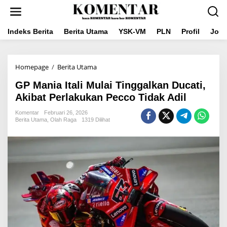
Lewati
ke
konten
Indeks Berita
Berita Utama
YSK-VM
PLN
Profil
Jou
GP
Homepage
/
Berita Utama
Mania
GP Mania Itali Mulai Tinggalkan Ducati,
Itali
Mulai
Akibat Perlakukan Pecco Tidak Adil
Tinggalkan
Ducati,
Komentar
Februari 26, 2026
Berita Utama
,
Olah Raga
1319 Dilihat
Akibat
Perlakukan
Pecco
Tidak
Adil