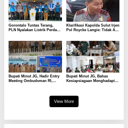
Gorontalo
Gorontalo Tuntas Terang,
Klarifikasi Kapolda Sulut Irjen
PLN Nyalakan Listrik Perdana
Pol Roycke Langie: Tidak Ada
di Pulau Dudepo, Rasio Desa
Cawe-cawe, Kami Hanya
Berlistrik Provinsi Gorontalo
Jalankan Perintah Undang-
Capai 100 Persen
Undang
Bupati Minut JG, Hadir Entry
Bupati Minut JG, Bahas
Meeting Ombudsman RI,
Kesiapsiagaan Menghadapi
Perkuat Tata Kelola
Fenomena El Nino bersama
Pelayanan Publik
Danlanud Sam Ratulangi dan
Jajaran
View More