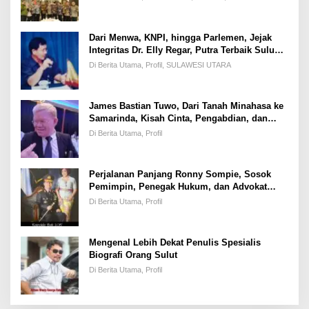
Dari Menwa, KNPI, hingga Parlemen, Jejak
Integritas Dr. Elly Regar, Putra Terbaik Suluun
yang Disegani Lintas Generasi
Di Berita Utama, Profil, SULAWESI UTARA
James Bastian Tuwo, Dari Tanah Minahasa ke
Samarinda, Kisah Cinta, Pengabdian, dan
Kesuksesan
Di Berita Utama, Profil
Perjalanan Panjang Ronny Sompie, Sosok
Pemimpin, Penegak Hukum, dan Advokat
Keadilan
Di Berita Utama, Profil
Mengenal Lebih Dekat Penulis Spesialis
Biografi Orang Sulut
Di Berita Utama, Profil