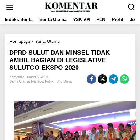
Lewati
ke
konten
Indeks Berita
Berita Utama
YSK-VM
PLN
Profil
Jou
DPRD
Homepage
/
Berita Utama
SULUT
DPRD SULUT DAN MINSEL TIDAK
DAN
MINSEL
AMBIL BAGIAN DI LEGISLATIVE
TIDAK
SULUTGO EKSPO 2020
AMBIL
BAGIAN
Komentar
Maret 6, 2020
DI
Berita Utama
,
Manado
,
Politik
648 Dilihat
LEGISLATIVE
SULUTGO
EKSPO
2020