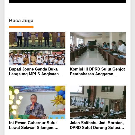
Baca Juga
Bupati Joune Ganda Buka
Komisi III DPRD Sulut Genjot
Langsung MPLS Angkatan
Pembahasan Anggaran,
Pertama Sekolah Nasional
Soroti Program Berbasis
Terintegrasi 4 Minut
Perkiraan hingga Kebutuhan
Mendesak SKPD
Ini Pesan Gubernur Sulut
Jalan Salibabu Jadi Sorotan,
Lewat Sekwan Silangen,
DPRD Sulut Dorong Solusi
dalam Ibadah Syukur HUT ke-
Lewat Restrukturisasi