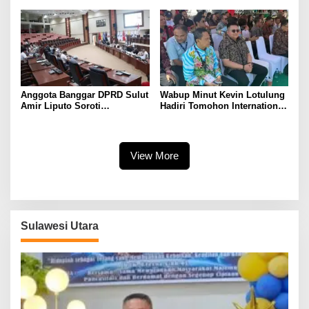
92 GMIM Syalom Molas
Anggota Banggar DPRD Sulut
Wabup Minut Kevin Lotulung
Amir Liputo Soroti
Hadiri Tomohon International
Penurunan Anggaran
Flower Festival, Dukung
Penanggulangan Bencana
Agenda Pariwisata Nasional
View More
Sulawesi Utara