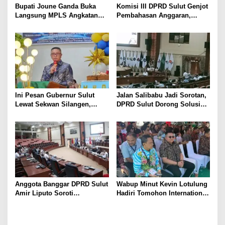
Bupati Joune Ganda Buka
Komisi III DPRD Sulut Genjot
Langsung MPLS Angkatan
Pembahasan Anggaran,
Pertama Sekolah Nasional
Soroti Program Berbasis
Terintegrasi 4 Minut
Perkiraan hingga Kebutuhan
Mendesak SKPD
Ini Pesan Gubernur Sulut
Jalan Salibabu Jadi Sorotan,
Lewat Sekwan Silangen,
DPRD Sulut Dorong Solusi
dalam Ibadah Syukur HUT ke-
Lewat Restrukturisasi
92 GMIM Syalom Molas
Anggota Banggar DPRD Sulut
Wabup Minut Kevin Lotulung
Amir Liputo Soroti
Hadiri Tomohon International
Penurunan Anggaran
Flower Festival, Dukung
Penanggulangan Bencana
Agenda Pariwisata Nasional