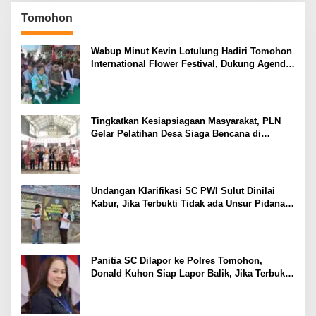
Tomohon
Wabup Minut Kevin Lotulung Hadiri Tomohon
International Flower Festival, Dukung Agenda
Pariwisata Nasional
Tingkatkan Kesiapsiagaan Masyarakat, PLN
Gelar Pelatihan Desa Siaga Bencana di
Kinilow Tomohon
Undangan Klarifikasi SC PWI Sulut Dinilai
Kabur, Jika Terbukti Tidak ada Unsur Pidana
Pelapor dapat Dianggap Mencemarkan Nama
Baik
Panitia SC Dilapor ke Polres Tomohon,
Donald Kuhon Siap Lapor Balik, Jika Terbukti
Kemenangan Sintya Terancam Gugur