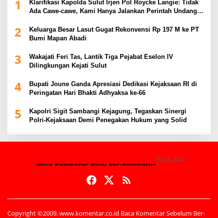
1
Klarifikasi Kapolda Sulut Irjen Pol Roycke Langie: Tidak
Ada Cawe-cawe, Kami Hanya Jalankan Perintah Undang-
Undang
2
Keluarga Besar Lasut Gugat Rekonvensi Rp 197 M ke PT
Bumi Mapan Abadi
3
Wakajati Feri Tas, Lantik Tiga Pejabat Eselon IV
Dilingkungan Kejati Sulut
4
Bupati Joune Ganda Apresiasi Dedikasi Kejaksaan RI di
Peringatan Hari Bhakti Adhyaksa ke-66
5
Kapolri Sigit Sambangi Kejagung, Tegaskan Sinergi
Polri-Kejaksaan Demi Penegakan Hukum yang Solid
Copyright ©2009. www.komentar.co.id Baca Komentar Sebelum Ber-