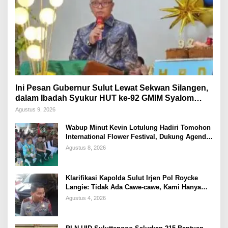
Ini Pesan Gubernur Sulut Lewat Sekwan Silangen,
dalam Ibadah Syukur HUT ke-92 GMIM Syalom
Molas
Agustus 9, 2026
Wabup Minut Kevin Lotulung Hadiri Tomohon
International Flower Festival, Dukung Agenda
Pariwisata Nasional
Agustus 8, 2026
Klarifikasi Kapolda Sulut Irjen Pol Roycke
Langie: Tidak Ada Cawe-cawe, Kami Hanya
Jalankan Perintah Undang-Undang
Agustus 4, 2026