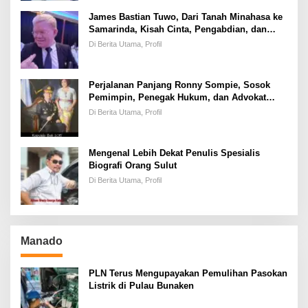
James Bastian Tuwo, Dari Tanah Minahasa ke
Samarinda, Kisah Cinta, Pengabdian, dan
Kesuksesan
Di Berita Utama, Profil
Perjalanan Panjang Ronny Sompie, Sosok
Pemimpin, Penegak Hukum, dan Advokat
Keadilan
Di Berita Utama, Profil
Mengenal Lebih Dekat Penulis Spesialis
Biografi Orang Sulut
Di Berita Utama, Profil
Manado
PLN Terus Mengupayakan Pemulihan Pasokan
Listrik di Pulau Bunaken