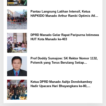
Pantau Langsung Latihan Intensif, Ketua
HAPKIDO Manado Arthur Rambi Optimis Atlet
Cetak Prestasi di Kejurnas Bandar Lampung
DPRD Manado Gelar Rapat Paripurna Istimewa
HUT Kota Manado ke-403
Prof Doddy Sumajow: SK Rektor Nomor 1132,
Polemik yang Terus Berulang Setiap
Pemilihan Rektor Unsrat
Ketua DPRD Manado Aaltje Dondokambey
Hadir Upacara Hari Bhayangkara ke-80,
Tegaskan Komitmen Jaga Kondusifitas Kota
Manado