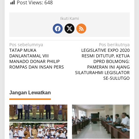
Post Views:
648
Ikuti Kami
Navigasi
Pos sebelumnya
Pos berikutnya
TATAP MUKA
LEGISLATIVE EXPO 2020
pos
DANLANTAMAL VIII
RESMI DITUTUP, KETUA
MANADO DONAR PHILIP
DPRD BOLMONG:
ROMPAS DAN INSAN PERS
PAMERAN INI AJANG
SILATURAHMI LEGISLATOR
SE-SULUTGO
Jangan Lewatkan