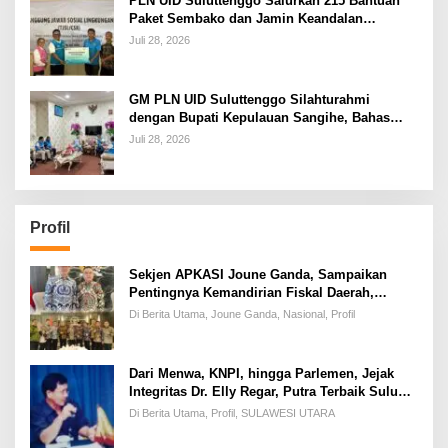
PLN UID Suluttenggo Salurkan 215 Bantuan
Paket Sembako dan Jamin Keandalan
Kelistrikan Pasca Bencana di Tamako
Juli 28, 2026
GM PLN UID Suluttenggo Silahturahmi
dengan Bupati Kepulauan Sangihe, Bahas
Keandalan Sistem Kelistrikan hingga
Juli 28, 2026
Pemulihan Pascabencana Tamako
Profil
Sekjen APKASI Joune Ganda, Sampaikan
Pentingnya Kemandirian Fiskal Daerah,
Dihadapan Pimpinan DPR-RI
Di Berita Utama, Joune Ganda, Nasional, Profil
Dari Menwa, KNPI, hingga Parlemen, Jejak
Integritas Dr. Elly Regar, Putra Terbaik Suluun
yang Disegani Lintas Generasi
Di Berita Utama, Profil, SULAWESI UTARA