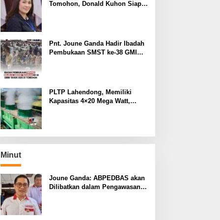
Tomohon, Donald Kuhon Siap
Lapor Balik, Jika Terbukti
Kemenangan Sintya Terancam
Gugur
Pnt. Joune Ganda Hadir Ibadah
Pembukaan SMST ke-38 GMIM
di Tomohon
PLTP Lahendong, Memiliki
Kapasitas 4×20 Mega Watt,
dengan Daya 80 MW
Minut
Joune Ganda: ABPEDBAS akan
Dilibatkan dalam Pengawasan
Pilhut Minut 2026