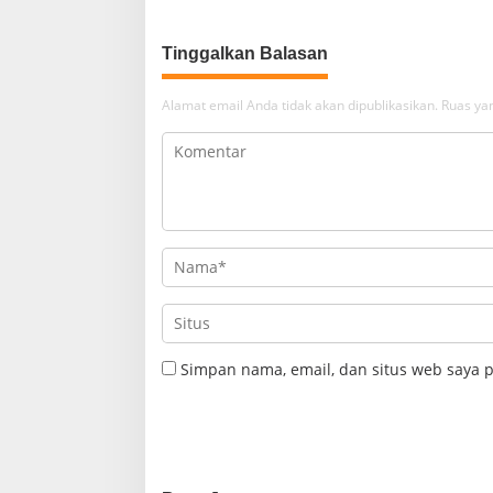
Desa Berlistrik Provinsi Gorontalo
Tinggalkan Balasan
Alamat email Anda tidak akan dipublikasikan.
Ruas yan
Simpan nama, email, dan situs web saya 