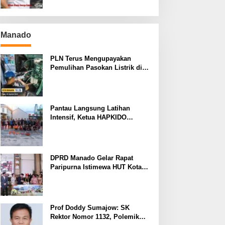
Manado
PLN Terus Mengupayakan
Pemulihan Pasokan Listrik di
Pulau Bunaken
Pantau Langsung Latihan
Intensif, Ketua HAPKIDO
Manado Arthur Rambi Optimis
Atlet Cetak Prestasi di Kejurnas
Bandar Lampung
DPRD Manado Gelar Rapat
Paripurna Istimewa HUT Kota
Manado ke-403
Prof Doddy Sumajow: SK
Rektor Nomor 1132, Polemik