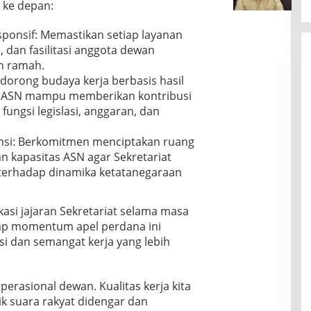
a
ke depan:
t
e
,
a
k
G
G
G
h
u
o
sponsif: Memastikan setiap layanan
a
S
d
U
,
n
V
, dan fasilitasi anggota dewan
i
M
G
d
L
A
an ramah.
K
S
a
G
A
M
ndorong budaya kerja berbasis hasil
V
:
e
M
,
L
p ASN mampu memberikan kontribusi
U
s
a
A
D
j
 fungsi legislasi, anggaran, dan
e
r
k
i
i
r
a
u
a
K
R
m
i: Berkomitmen menciptakan ruang
l
n
o
M
i
a
g
 kapasitas ASN agar Sekretariat
m
L
s
k
g
 terhadap dinamika ketatanegaraan
p
,
B
u
a
e
R
i
F
p
t
e
k
i
M
e
kasi jajaran Sekretariat selama masa
v
i
n
a
n
i
n
rap momentum apel perdana ini
a
m
s
n
N
isi dan semangat kerja yang lebih
n
p
i
o
a
c
u
d
P
s
e
M
a
e
a
I
e
n
perasional dewan. Kualitas kerja kita
p
b
n
m
E
a
a
k suara rakyat didengar dan
d
b
v
h
h