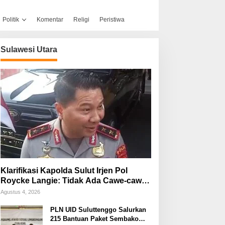
Politik
Komentar
Religi
Peristiwa
Sulawesi Utara
Klarifikasi Kapolda Sulut Irjen Pol
Roycke Langie: Tidak Ada Cawe-cawe,
Kami Hanya Jalankan Perintah
Agustus 4, 2026
Undang-Undang
PLN UID Suluttenggo Salurkan
215 Bantuan Paket Sembako