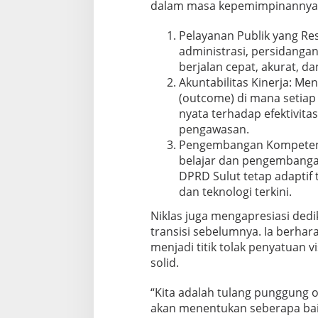
dalam masa kepemimpinannya 
Pelayanan Publik yang Re
administrasi, persidangan
berjalan cepat, akurat, d
Akuntabilitas Kinerja: Me
(outcome) di mana setia
nyata terhadap efektivitas
pengawasan.
Pengembangan Kompetens
belajar dan pengembangan
DPRD Sulut tetap adaptif
dan teknologi terkini.
Niklas juga mengapresiasi dedi
transisi sebelumnya. Ia berha
menjadi titik tolak penyatuan v
solid.
“Kita adalah tulang punggung o
akan menentukan seberapa bai