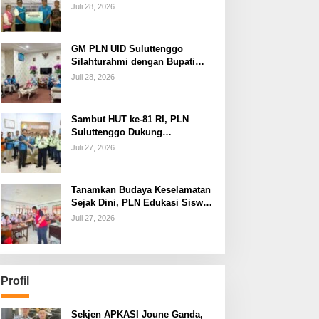
dan Jamin Keandalan
Juli 28, 2026
Kelistrikan Pasca Bencana di
Tamako
GM PLN UID Suluttenggo
Silahturahmi dengan Bupati
Kepulauan Sangihe, Bahas
Juli 28, 2026
Keandalan Sistem Kelistrikan
hingga Pemulihan
Pascabencana Tamako
Sambut HUT ke-81 RI, PLN
Suluttenggo Dukung
Produktivitas Industri Lewat
Juli 27, 2026
Penambahan Daya PT J
Resources Bolaang Mongondow
Tanamkan Budaya Keselamatan
Sejak Dini, PLN Edukasi Siswa
SMAN 3 Tuminting Manado Soal
Juli 27, 2026
Bahaya Listrik
Profil
Sekjen APKASI Joune Ganda,