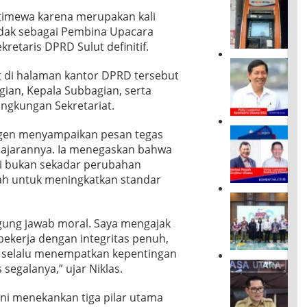
R
timewa karena merupakan kali
I
ndak sebagai Pembina Upacara
D
retaris DPRD Sulut definitif.
i
n
D
i
t di halaman kantor DPRD tersebut
a
l
gian, Kepala Subbagian, serta
r
a
i
lingkungan Sekretariat.
i
M
A
a
R
ngen menyampaikan pesan tegas
b
n
U
a
 jajarannya. Ia menegaskan bahwa
a
P
i
ini bukan sekadar perubahan
d
S
,
o
ah untuk meningkatkan standar
B
A
k
S
T
D
e
G
M
u
B
B
B
nggung jawab moral. Saya mengajak
k
a
e
e
u
bekerja dengan integritas penuh,
n
r
r
n
k
an selalu menempatkan kepentingan
a
m
g
S
J
segalanya,” ujar Niklas.
k
a
P
u
o
h
s
e
l
u
i
a
 ini menekankan tiga pilar utama
l
u
n
r
l