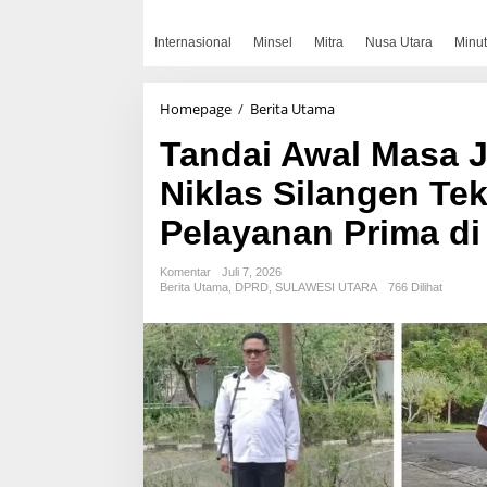
Internasional
Minsel
Mitra
Nusa Utara
Minut
Tandai
Homepage
/
Berita Utama
Awal
Tandai Awal Masa J
Masa
Jabatan
Niklas Silangen Te
Definitif,
Sekwan
Pelayanan Prima di
Niklas
Silangen
Tekankan
Komentar
Juli 7, 2026
Integritas
Berita Utama
,
DPRD
,
SULAWESI UTARA
766 Dilihat
dan
Pelayanan
Prima
di
Apel
Perdana