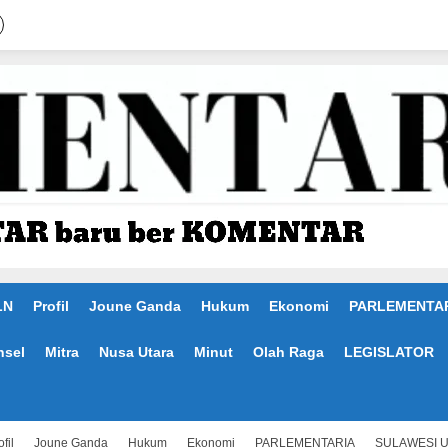
LN
Profil
Joune Ganda
Hukum
Ekonomi
PARLEMENTA
nsel
Mitra
Nusa Utara
Minut
Olah Raga
LEGISLATOR
fil
Joune Ganda
Hukum
Ekonomi
PARLEMENTARIA
SULAWESI 