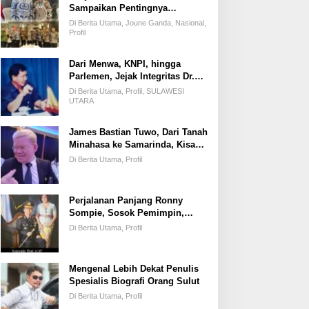
Sampaikan Pentingnya
Kemandirian Fiskal Daerah,
Di Berita Utama, Joune Ganda, Nasional,
Dihadapan Pimpinan DPR-RI
Profil
Dari Menwa, KNPI, hingga
Parlemen, Jejak Integritas Dr.
Elly Regar, Putra Terbaik
Di Berita Utama, Profil, SULAWESI
Suluun yang Disegani Lintas
UTARA
Generasi
James Bastian Tuwo, Dari Tanah
Minahasa ke Samarinda, Kisah
Cinta, Pengabdian, dan
Di Berita Utama, Profil
Kesuksesan
Perjalanan Panjang Ronny
Sompie, Sosok Pemimpin,
Penegak Hukum, dan Advokat
Di Berita Utama, Profil
Keadilan
Mengenal Lebih Dekat Penulis
Spesialis Biografi Orang Sulut
Di Berita Utama, Profil