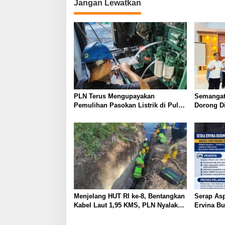
Jangan Lewatkan
PLN Terus Mengupayakan
Semangat
Pemulihan Pasokan Listrik di Pulau
Dorong Di
Bunaken
SMP Nege
TJSL
Menjelang HUT RI ke-8, Bentangkan
Serap Asp
Kabel Laut 1,95 KMS, PLN Nyalakan
Ervina B
Listrik Perdana di Pulau Dudepo
Perbaikan
dan Tuntaskan 100 Persen Rasio
UMKM