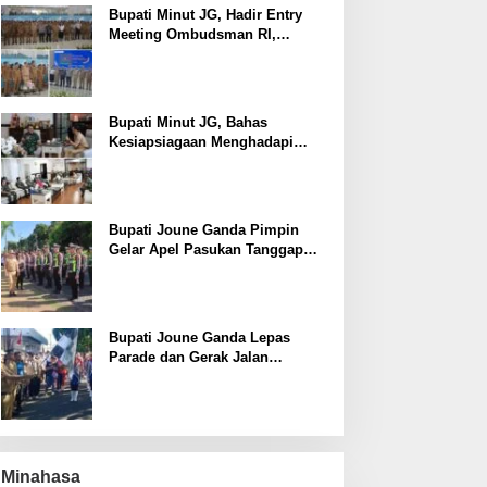
Bupati Minut JG, Hadir Entry
Meeting Ombudsman RI,
Perkuat Tata Kelola Pelayanan
Publik
Bupati Minut JG, Bahas
Kesiapsiagaan Menghadapi
Fenomena El Nino bersama
Danlanud Sam Ratulangi dan
Jajaran
Bupati Joune Ganda Pimpin
Gelar Apel Pasukan Tanggap
Darurat Antisipasi Bencana El
Nino
Bupati Joune Ganda Lepas
Parade dan Gerak Jalan
Menyambut HUT RI ke-81
Minahasa