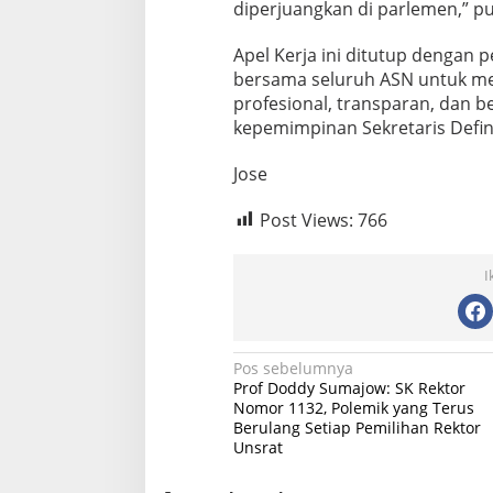
diperjuangkan di parlemen,” p
Apel Kerja ini ditutup denga
bersama seluruh ASN untuk me
profesional, transparan, dan be
kepemimpinan Sekretaris Defini
Jose
Post Views:
766
I
Navigasi
Pos sebelumnya
Prof Doddy Sumajow: SK Rektor
pos
Nomor 1132, Polemik yang Terus
Berulang Setiap Pemilihan Rektor
Unsrat