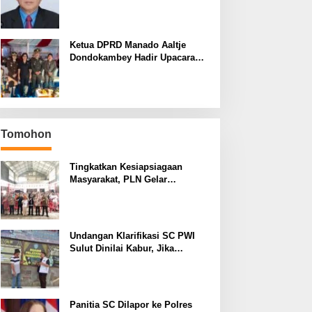
yang Terus Berulang Setiap
Pemilihan Rektor Unsrat
Ketua DPRD Manado Aaltje
Dondokambey Hadir Upacara
Hari Bhayangkara ke-80,
Tegaskan Komitmen Jaga
Kondusifitas Kota Manado
Tomohon
Tingkatkan Kesiapsiagaan
Masyarakat, PLN Gelar
Pelatihan Desa Siaga Bencana
di Kinilow Tomohon
Undangan Klarifikasi SC PWI
Sulut Dinilai Kabur, Jika
Terbukti Tidak ada Unsur
Pidana Pelapor dapat Dianggap
Mencemarkan Nama Baik
Panitia SC Dilapor ke Polres