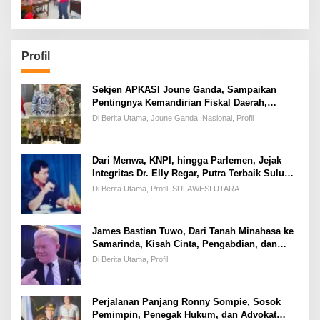
Profil
Sekjen APKASI Joune Ganda, Sampaikan
Pentingnya Kemandirian Fiskal Daerah,
Dihadapan Pimpinan DPR-RI
Di Berita Utama, Joune Ganda, Nasional, Profil
Dari Menwa, KNPI, hingga Parlemen, Jejak
Integritas Dr. Elly Regar, Putra Terbaik Suluun
yang Disegani Lintas Generasi
Di Berita Utama, Profil, SULAWESI UTARA
James Bastian Tuwo, Dari Tanah Minahasa ke
Samarinda, Kisah Cinta, Pengabdian, dan
Kesuksesan
Di Berita Utama, Profil
Perjalanan Panjang Ronny Sompie, Sosok
Pemimpin, Penegak Hukum, dan Advokat