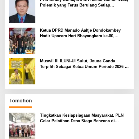
Polemik yang Terus Berulang Setiap
Pemilihan Rektor Unsrat
Ketua DPRD Manado Aaltje Dondokambey
Hadir Upacara Hari Bhayangkara ke-80,
Tegaskan Komitmen Jaga Kondusifitas Kota
Manado
Muswil III ILUNI-UI Sulut, Joune Ganda
Terpilih Sebagai Ketua Umum Periode 2026-
2029
Tomohon
Tingkatkan Kesiapsiagaan Masyarakat, PLN
Gelar Pelatihan Desa Siaga Bencana di
Kinilow Tomohon