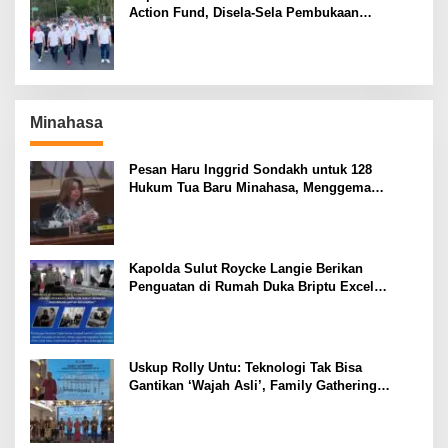
Action Fund, Disela-Sela Pembukaan
Rangkaian HUT RI ke-81
Minahasa
Pesan Haru Inggrid Sondakh untuk 128
Hukum Tua Baru Minahasa, Menggema
Semangat Sang Ayah
Kapolda Sulut Roycke Langie Berikan
Penguatan di Rumah Duka Briptu Excel
Mamuli, Selamat Jalan Satria Bhayangkara
Uskup Rolly Untu: Teknologi Tak Bisa
Gantikan ‘Wajah Asli’, Family Gathering
Komsos Manado Mampu Pererat Sinodalitas