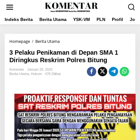
Lewati
ke
konten
Indeks Berita
Berita Utama
YSK-VM
PLN
Profil
Jou
3
Homepage
/
Berita Utama
Pelaku
3 Pelaku Penikaman di Depan SMA 1
Penikaman
di
Diringkus Reskrim Polres Bitung
Depan
SMA
Komentar
Januari 28, 2020
Berita Utama
,
Hukum
476 Dilihat
1
Diringkus
Reskrim
Polres
Bitung