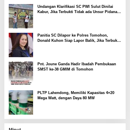
Undangan Klarifikasi SC PWI Sulut Dinilai
Kabur, Jika Terbukti Tidak ada Unsur Pidana
Pelapor dapat Dianggap Mencemarkan Nama
Baik
Panitia SC Dilapor ke Polres Tomohon,
Donald Kuhon Siap Lapor Balik, Jika Terbukti
Kemenangan Sintya Terancam Gugur
Pnt. Joune Ganda Hadir Ibadah Pembukaan
SMST ke-38 GMIM di Tomohon
PLTP Lahendong, Memiliki Kapasitas 4×20
Mega Watt, dengan Daya 80 MW
Minut