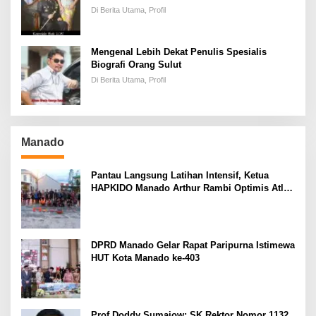
Keadilan
Di Berita Utama, Profil
Mengenal Lebih Dekat Penulis Spesialis
Biografi Orang Sulut
Di Berita Utama, Profil
Manado
Pantau Langsung Latihan Intensif, Ketua
HAPKIDO Manado Arthur Rambi Optimis Atlet
Cetak Prestasi di Kejurnas Bandar Lampung
DPRD Manado Gelar Rapat Paripurna Istimewa
HUT Kota Manado ke-403
Prof Doddy Sumajow: SK Rektor Nomor 1132,