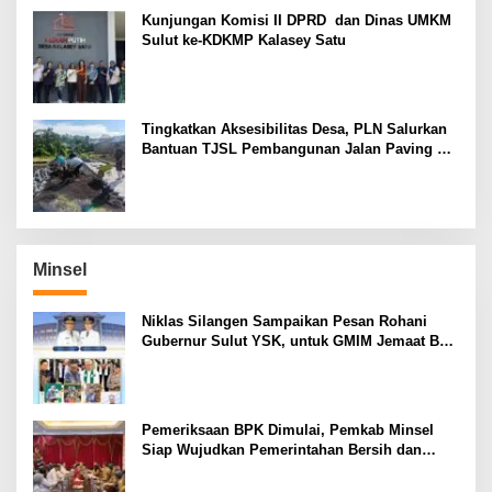
Kunjungan Komisi II DPRD dan Dinas UMKM
Sulut ke-KDKMP Kalasey Satu
Tingkatkan Aksesibilitas Desa, PLN Salurkan
Bantuan TJSL Pembangunan Jalan Paving di
Desa Tempang Dua Minahasa
Minsel
Niklas Silangen Sampaikan Pesan Rohani
Gubernur Sulut YSK, untuk GMIM Jemaat Bait
El Ritey di Usia 191 Tahun
Pemeriksaan BPK Dimulai, Pemkab Minsel
Siap Wujudkan Pemerintahan Bersih dan
Transparan