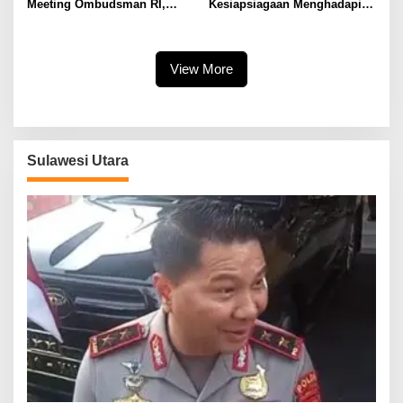
Meeting Ombudsman RI,
Kesiapsiagaan Menghadapi
Perkuat Tata Kelola
Fenomena El Nino bersama
Pelayanan Publik
Danlanud Sam Ratulangi dan
Jajaran
View More
Sulawesi Utara