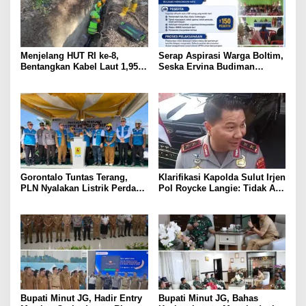
Menjelang HUT RI ke-8,
Serap Aspirasi Warga Boltim,
Bentangkan Kabel Laut 1,95
Seska Ervina Budiman
KMS, PLN Nyalakan Listrik
Perjuangkan IPR, Perbaikan
Perdana di Pulau Dudepo dan
Jalan hingga Penguatan
Tuntaskan 100 Persen Rasio
UMKM
Desa Berlistrik Provinsi
Gorontalo
Gorontalo Tuntas Terang,
Klarifikasi Kapolda Sulut Irjen
PLN Nyalakan Listrik Perdana
Pol Roycke Langie: Tidak Ada
di Pulau Dudepo, Rasio Desa
Cawe-cawe, Kami Hanya
Berlistrik Provinsi Gorontalo
Jalankan Perintah Undang-
Capai 100 Persen
Undang
Bupati Minut JG, Hadir Entry
Bupati Minut JG, Bahas