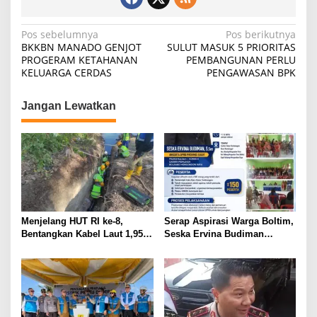
Navigasi
Pos sebelumnya
Pos berikutnya
BKKBN MANADO GENJOT
SULUT MASUK 5 PRIORITAS
pos
PROGERAM KETAHANAN
PEMBANGUNAN PERLU
KELUARGA CERDAS
PENGAWASAN BPK
Jangan Lewatkan
Menjelang HUT RI ke-8,
Serap Aspirasi Warga Boltim,
Bentangkan Kabel Laut 1,95
Seska Ervina Budiman
KMS, PLN Nyalakan Listrik
Perjuangkan IPR, Perbaikan
Perdana di Pulau Dudepo dan
Jalan hingga Penguatan
Tuntaskan 100 Persen Rasio
UMKM
Desa Berlistrik Provinsi
Gorontalo