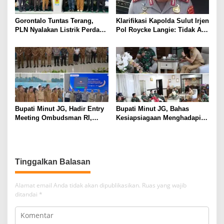
Gorontalo Tuntas Terang,
Klarifikasi Kapolda Sulut Irjen
PLN Nyalakan Listrik Perdana
Pol Roycke Langie: Tidak Ada
di Pulau Dudepo, Rasio Desa
Cawe-cawe, Kami Hanya
Berlistrik Provinsi Gorontalo
Jalankan Perintah Undang-
Capai 100 Persen
Undang
Bupati Minut JG, Hadir Entry
Bupati Minut JG, Bahas
Meeting Ombudsman RI,
Kesiapsiagaan Menghadapi
Perkuat Tata Kelola
Fenomena El Nino bersama
Pelayanan Publik
Danlanud Sam Ratulangi dan
Jajaran
Tinggalkan Balasan
Alamat email Anda tidak akan dipublikasikan.
Ruas yang wajib
ditandai
*