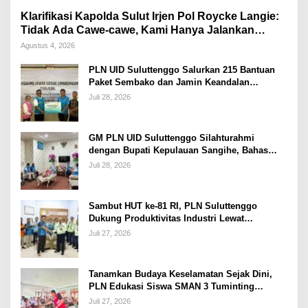
Klarifikasi Kapolda Sulut Irjen Pol Roycke Langie:
Tidak Ada Cawe-cawe, Kami Hanya Jalankan
Perintah Undang-Undang
Agustus 4, 2026
PLN UID Suluttenggo Salurkan 215 Bantuan
Paket Sembako dan Jamin Keandalan
Kelistrikan Pasca Bencana di Tamako
Juli 28, 2026
GM PLN UID Suluttenggo Silahturahmi
dengan Bupati Kepulauan Sangihe, Bahas
Keandalan Sistem Kelistrikan hingga
Juli 28, 2026
Pemulihan Pascabencana Tamako
Sambut HUT ke-81 RI, PLN Suluttenggo
Dukung Produktivitas Industri Lewat
Penambahan Daya PT J Resources Bolaang
Juli 27, 2026
Mongondow
Tanamkan Budaya Keselamatan Sejak Dini,
PLN Edukasi Siswa SMAN 3 Tuminting
Manado Soal Bahaya Listrik
Juli 27, 2026