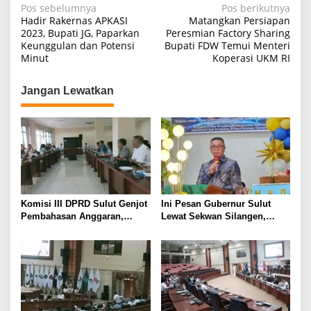
Navigasi
Pos sebelumnya
Pos berikutnya
Hadir Rakernas APKASI
Matangkan Persiapan
pos
2023, Bupati JG, Paparkan
Peresmian Factory Sharing
Keunggulan dan Potensi
Bupati FDW Temui Menteri
Minut
Koperasi UKM RI
Jangan Lewatkan
Komisi III DPRD Sulut Genjot
Ini Pesan Gubernur Sulut
Pembahasan Anggaran,
Lewat Sekwan Silangen,
Soroti Program Berbasis
dalam Ibadah Syukur HUT ke-
Perkiraan hingga Kebutuhan
92 GMIM Syalom Molas
Mendesak SKPD