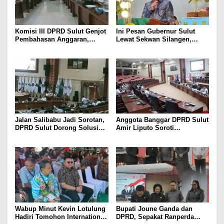
Komisi III DPRD Sulut Genjot
Ini Pesan Gubernur Sulut
Pembahasan Anggaran,
Lewat Sekwan Silangen,
Soroti Program Berbasis
dalam Ibadah Syukur HUT ke-
Perkiraan hingga Kebutuhan
92 GMIM Syalom Molas
Mendesak SKPD
Jalan Salibabu Jadi Sorotan,
Anggota Banggar DPRD Sulut
DPRD Sulut Dorong Solusi
Amir Liputo Soroti
Lewat Restrukturisasi
Penurunan Anggaran
Penanggulangan Bencana
Wabup Minut Kevin Lotulung
Bupati Joune Ganda dan
Hadiri Tomohon International
DPRD, Sepakat Ranperda