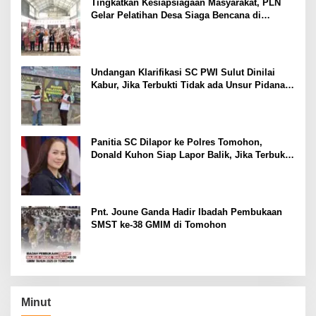
Tingkatkan Kesiapsiagaan Masyarakat, PLN
Gelar Pelatihan Desa Siaga Bencana di
Kinilow Tomohon
Undangan Klarifikasi SC PWI Sulut Dinilai
Kabur, Jika Terbukti Tidak ada Unsur Pidana
Pelapor dapat Dianggap Mencemarkan Nama
Baik
Panitia SC Dilapor ke Polres Tomohon,
Donald Kuhon Siap Lapor Balik, Jika Terbukti
Kemenangan Sintya Terancam Gugur
Pnt. Joune Ganda Hadir Ibadah Pembukaan
SMST ke-38 GMIM di Tomohon
Minut