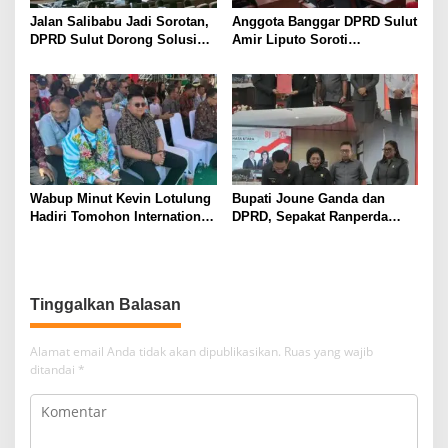
Jalan Salibabu Jadi Sorotan,
Anggota Banggar DPRD Sulut
DPRD Sulut Dorong Solusi
Amir Liputo Soroti
Lewat Restrukturisasi
Penurunan Anggaran
Penanggulangan Bencana
Wabup Minut Kevin Lotulung
Bupati Joune Ganda dan
Hadiri Tomohon International
DPRD, Sepakat Ranperda
Flower Festival, Dukung
KUA-PPAS APBD 2027
Agenda Pariwisata Nasional
Dibahas Ditingkat Selanjutnya
Tinggalkan Balasan
Alamat email Anda tidak akan dipublikasikan.
Ruas yang wajib
ditandai
*