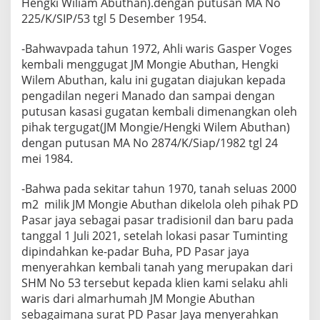
Hengki Wiliam Abuthan).dengan putusan MA No
225/K/SIP/53 tgl 5 Desember 1954.
-Bahwavpada tahun 1972, Ahli waris Gasper Voges
kembali menggugat JM Mongie Abuthan, Hengki
Wilem Abuthan, kalu ini gugatan diajukan kepada
pengadilan negeri Manado dan sampai dengan
putusan kasasi gugatan kembali dimenangkan oleh
pihak tergugat(JM Mongie/Hengki Wilem Abuthan)
dengan putusan MA No 2874/K/Siap/1982 tgl 24
mei 1984.
-Bahwa pada sekitar tahun 1970, tanah seluas 2000
m2 milik JM Mongie Abuthan dikelola oleh pihak PD
Pasar jaya sebagai pasar tradisionil dan baru pada
tanggal 1 Juli 2021, setelah lokasi pasar Tuminting
dipindahkan ke-padar Buha, PD Pasar jaya
menyerahkan kembali tanah yang merupakan dari
SHM No 53 tersebut kepada klien kami selaku ahli
waris dari almarhumah JM Mongie Abuthan
sebagaimana surat PD Pasar Jaya menyerahkan