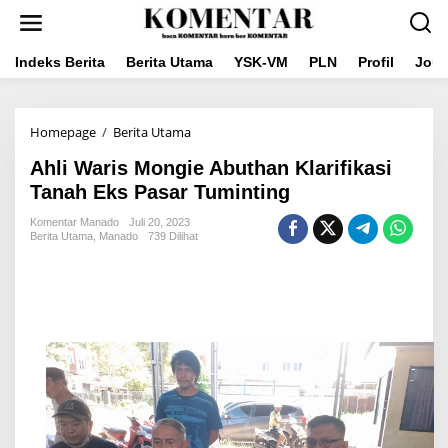
Lewati
ke
konten
Indeks Berita
Berita Utama
YSK-VM
PLN
Profil
Jou
Ahli
Homepage
/
Berita Utama
Waris
Ahli Waris Mongie Abuthan Klarifikasi
Mongie
Abuthan
Tanah Eks Pasar Tuminting
Klarifikasi
Tanah
Komentar Manado
Juli 20, 2023
Berita Utama
,
Manado
739 Dilihat
Eks
Pasar
Tuminting