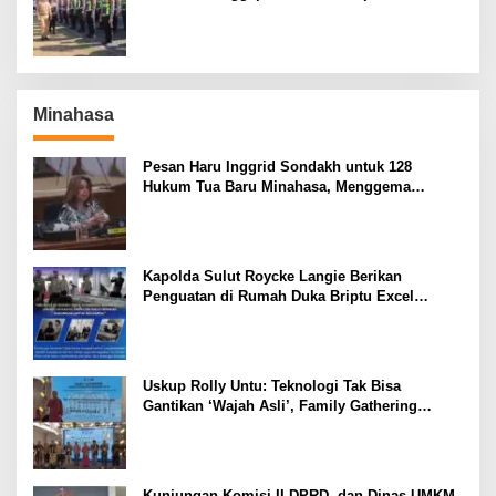
El Nino
Minahasa
Pesan Haru Inggrid Sondakh untuk 128
Hukum Tua Baru Minahasa, Menggema
Semangat Sang Ayah
Kapolda Sulut Roycke Langie Berikan
Penguatan di Rumah Duka Briptu Excel
Mamuli, Selamat Jalan Satria Bhayangkara
Uskup Rolly Untu: Teknologi Tak Bisa
Gantikan ‘Wajah Asli’, Family Gathering
Komsos Manado Mampu Pererat Sinodalitas
Kunjungan Komisi II DPRD dan Dinas UMKM