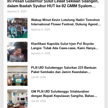
Ini Pesan Gubernur Sulut Lewat Sekwan Silangen,
dalam Ibadah Syukur HUT ke-92 GMIM Syalom
Molas
Agustus 9, 2026
Wabup Minut Kevin Lotulung Hadiri Tomohon
International Flower Festival, Dukung Agenda
Pariwisata Nasional
Agustus 8, 2026
Klarifikasi Kapolda Sulut Irjen Pol Roycke
Langie: Tidak Ada Cawe-cawe, Kami Hanya
Jalankan Perintah Undang-Undang
Agustus 4, 2026
PLN UID Suluttenggo Salurkan 215 Bantuan
Paket Sembako dan Jamin Keandalan
Kelistrikan Pasca Bencana di Tamako
Juli 28, 2026
GM PLN UID Suluttenggo Silahturahmi
dengan Bupati Kepulauan Sangihe, Bahas
Keandalan Sistem Kelistrikan hingga
Juli 28, 2026
Pemulihan Pascabencana Tamako