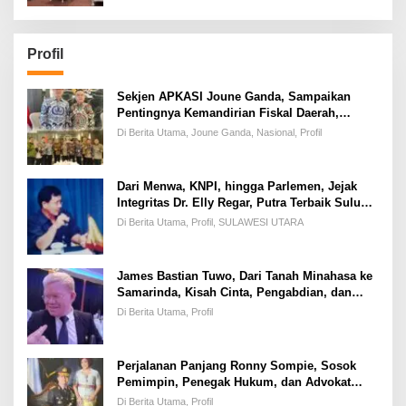
Profil
Sekjen APKASI Joune Ganda, Sampaikan
Pentingnya Kemandirian Fiskal Daerah,
Dihadapan Pimpinan DPR-RI
Di Berita Utama, Joune Ganda, Nasional, Profil
Dari Menwa, KNPI, hingga Parlemen, Jejak
Integritas Dr. Elly Regar, Putra Terbaik Suluun
yang Disegani Lintas Generasi
Di Berita Utama, Profil, SULAWESI UTARA
James Bastian Tuwo, Dari Tanah Minahasa ke
Samarinda, Kisah Cinta, Pengabdian, dan
Kesuksesan
Di Berita Utama, Profil
Perjalanan Panjang Ronny Sompie, Sosok
Pemimpin, Penegak Hukum, dan Advokat
Keadilan
Di Berita Utama, Profil