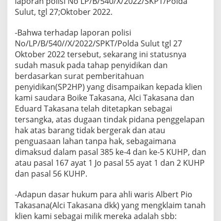
laporan polisi No LP/B/540/X/2022/SKPT/Polda
Sulut, tgl 27;Oktober 2022.
-Bahwa terhadap laporan polisi
No/LP/B/540//X/2022/SPKT/Polda Sulut tgl 27
Oktober 2022 tersebut, sekarang ini statusnya
sudah masuk pada tahap penyidikan dan
berdasarkan surat pemberitahuan
penyidikan(SP2HP) yang disampaikan kepada klien
kami saudara Boike Takasana, Alci Takasana dan
Eduard Takasana telah ditetapkan sebagai
tersangka, atas dugaan tindak pidana penggelapan
hak atas barang tidak bergerak dan atau
penguasaan lahan tanpa hak, sebagaimana
dimaksud dalam pasal 385 ke-4 dan ke-5 KUHP, dan
atau pasal 167 ayat 1 Jo pasal 55 ayat 1 dan 2 KUHP
dan pasal 56 KUHP.
-Adapun dasar hukum para ahli waris Albert Pio
Takasana(Alci Takasana dkk) yang mengklaim tanah
klien kami sebagai milik mereka adalah sbb: