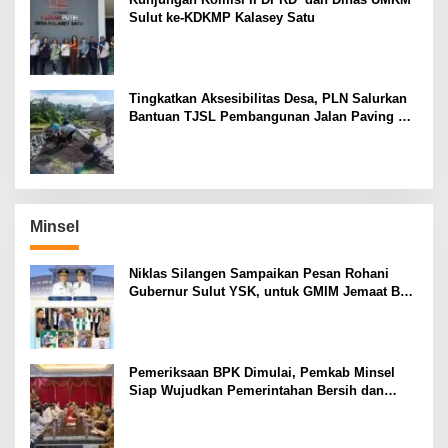
Sulut ke-KDKMP Kalasey Satu
Tingkatkan Aksesibilitas Desa, PLN Salurkan
Bantuan TJSL Pembangunan Jalan Paving di
Desa Tempang Dua Minahasa
Minsel
Niklas Silangen Sampaikan Pesan Rohani
Gubernur Sulut YSK, untuk GMIM Jemaat Bait
El Ritey di Usia 191 Tahun
Pemeriksaan BPK Dimulai, Pemkab Minsel
Siap Wujudkan Pemerintahan Bersih dan
Transparan